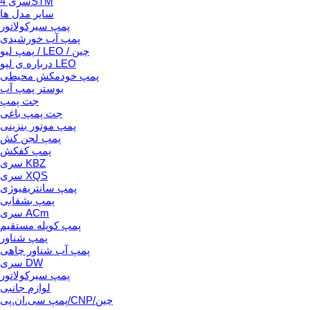
سری 4STM
سایر مدل ها
پمپ سیرکولاتور
پمپ آب خورشیدی
پمپ لیو / LEO / چین
درباره ی لیو LEO
پمپ خودمکش محیطی
بوستر پمپ آب
جت پمپ
جت پمپ باغی
پمپ موتور بنزینی
پمپ لجن کش
پمپ کفکش
سری KBZ
سری XQS
پمپ سانتریفیوژی
پمپ بشقابی
سری ACm
پمپ کوپله مستقیم
پمپ شناور
پمپ آب شناور چاهی
سری DW
پمپ سیرکولاتور
لوازم جانبی
پمپ سی.ان.پی/CNP/چین