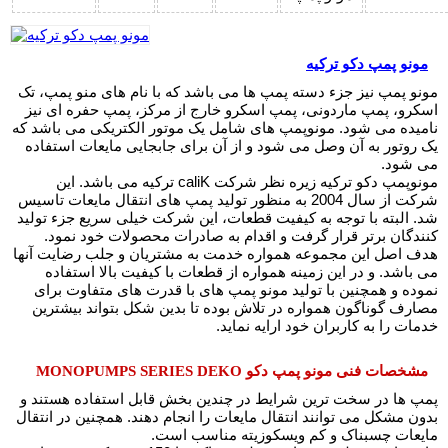
مونو پمپ دکو ترکیه
مونو پمپ نیز جزء دسته پمپ ها می باشد که با نام های منو پمپ، تک
اسکرو، پمپ ماردونی، پمپ اسکرو خارج از مرکز، پمپ حفره ای نیز
نامیده می شود. مونوپمپ های شامل یک موتور الکتریکی می باشد که
یک روتور به آن وصل می شود و از آن برای جابجایی مایعات استفاده
می شود.
مونوپمپ دکو ترکیه زیره نظر شرکت caliK ترکیه می باشد. این
شرکت از سال 2004 به منظور تولید پمپ های انتقال مایعات تاسیس
شد. البته با توجه به کیفیت قطعات، این شرکت خیلی سریع جزء تولید
کنندگان برتر قرار گرفت و اقدام به صادرات محصولات خود نمود.
هدف اصل این مجموعه همواره خدمت به مشتریان و جلب رضایت آنها
می باشد. و در این زمینه همواره از قطعات با کیفیت بالا استفاده
نموده و همچنین با تولید مونو پمپ های با قدرت های متفاوت برای
مصارف گوناگون همواره در تلاش بوده تا بدین شکل بتواند بیشترین
خدمات را به کاربران خود ارایه نماید.
مشخصات فنی مونو پمپ دکو MONOPUMPS SERIES DEKO
پمپ ها در سخت ترین شرایط در چندین بخش قابل استفاده هستند و
بدون مشکل می توانند انتقال مایعات را انجام دهند. همچنین در انتقال
مایعات چسبناک و کم ویسکوزیته مناسب است.