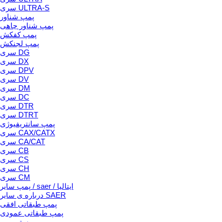
سری ULTRA-S
پمپ شناور
پمپ شناور چاهی
پمپ کفکش
پمپ لجنکش
سری DG
سری DX
سری DPV
سری DV
سری DM
سری DC
سری DTR
سری DTRT
پمپ سانتریفیوژی
سری CAX/CATX
سری CA/CAT
سری CB
سری CS
سری CH
سری CM
پمپ سایر / saer / ایتالیا
درباره ی سایر SAER
پمپ طبقاتی افقی
پمپ طبقاتی عمودی
بوستر پمپ