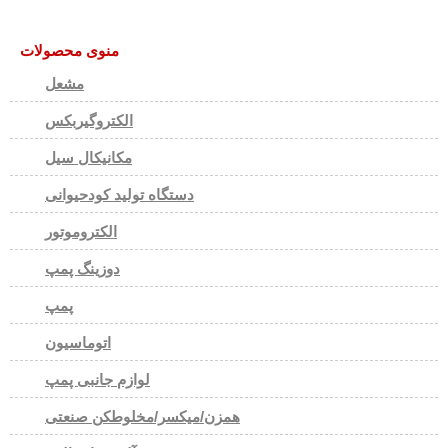
منوی محصولات
مشعل
الکتروگیربکس
مکانیکال سیل
دستگاه تولید کودحیوانی
الکتروموتور
دوزینگ پمپ
پمپ
اتوماسیون
لوازم جانبی پمپ
همزن/میکسر/مخلوطکن صنعتی