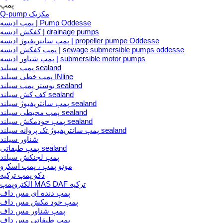
پمپ
Q-pump مکزیک
پمپ ادیسه | Pump Oddesse
کفکش ادیسه | drainage pumps
پمپ سانتریفیوژ ادیسه | propeller pumpe Oddesse
پمپ کفکش ادیسه | sewage submersible pumps oddesse
پمپ شناور ادیسه | submersible motor pumps
پمپ سیلند sealand
پمپ خطی سیلند INline
بوستر پمپ سیلند sealand
کف کش سیلند sealand
پمپ سانتریفیوژ سیلند sealand
پمپ محیطی سیلند sealand
پمپ خودمکش سیلند sealand
پمپ سانتریفیوژ تک پروانه سیلند sealand
شناور سیلند
پمپ طبقاتی sealand
پمپ لجنکش سیلند
مونو پمپ ، پمپ اسکرو
دکو پمپ ترکیه
الکتروپمپ MAS DAF ترکیه
پمپ دنده ای مس داف
پمپ خود مکش مس داف
پمپ شناور مس داف
پمپ طبقاتی مس داف