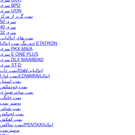
سری BPD
سری UQN
پمپ گریز از مرکز
سری 50
سری 40
سری 32
پمپ های ایتالیایی
دوزینگ پمپ ایتالیا/ ETATRON
سری PKX MA/A
سری E ONE PLUS
سری DLX MA/MB/AD
سری ST-D
پمپ داب/Dab/ایتالیایی
پمپ لوارا/LOWARA/ایتالیا
پمپ استیل
پمپ خودمکش
پمپ سانتریفیوژی
پمپ خانگی
بوستر پمپ
پمپ شناور
پمپ لجنکش
پمپ کفکش
پمپ پنتاکس/PENTAX/ایتالیا
بوسترپمپ