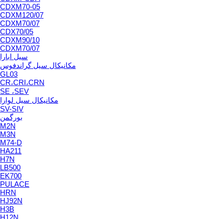
CDXM70-05
CDXM120/07
CDXM70/07
CDX70/05
CDXM90/10
CDXM70/07
سیل ابارا
مکانیکال سیل گراندفوس
GL03
CR،CRI،CRN
SE ،SEV
مکانیکال سیل لوارا
SV-SIV
بورگمن
M2N
M3N
M74-D
HA211
H7N
LB500
EK700
PULACE
HRN
HJ92N
H3B
H12N