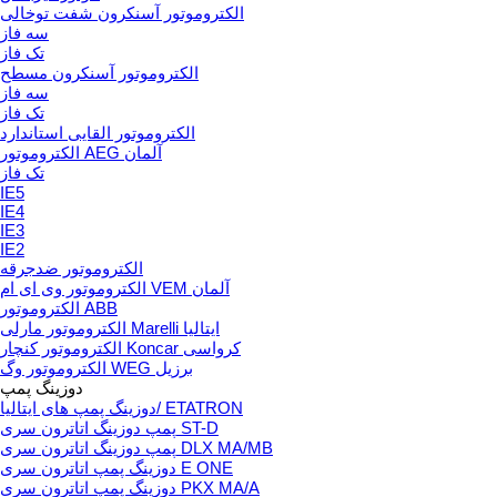
الکتروموتور آسنکرون شفت توخالی
سه فاز
تک فاز
الکتروموتور آسنکرون مسطح
سه فاز
تک فاز
الکتروموتور القایی استاندارد
الکتروموتور AEG آلمان
تک فاز
IE5
IE4
IE3
IE2
الکتروموتور ضدجرقه
الکتروموتور وی ای ام VEM آلمان
الکتروموتور ABB
الکتروموتور مارلی Marelli ایتالیا
الکتروموتور کنچار Koncar کرواسی
الکتروموتور وگ WEG برزیل
دوزینگ پمپ
دوزینگ پمپ های ایتالیا/ ETATRON
پمپ دوزینگ اتاترون سری ST-D
پمپ دوزینگ اتاترون سری DLX MA/MB
دوزینگ پمپ اتاترون سری E ONE
دوزینگ پمپ اتاترون سری PKX MA/A