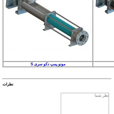
مونو پمپ دکو سری S
نظرات