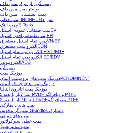
پمپ گریز از مرکز مس داف
بوستر پمپ مس داف
پمپ آتشنشانی مس داف
پمپ خطی INLINE مس داف
پمپ ایتک/E-Teck/
پمپ طبقاتی عمودی استیلEV
پمپ طبقاتی افقی استیلEH
پمپ تمام استیل مستغرقVN/ES
الکترو پمپ مستغرقEGN
الکترو پمپ تمام استیل EGT /EGF
الکترو پمپ تمام استیل ED/EDV
الکتروموتورAEG
پمپ آب
دوزینگ پمپ
دوزینگ پمپ های پرومیننت آلمانPEROMINENT
دوزینگ پمپ های جسکو آلمان
دوزینگ پمپ اتاترون ایتالیا
5 لیتر 7بار با بدنه PVDF و دیافراگم PTFE
2 لیتر 10 بار با بدنه PVDFو دیافراگم PTFE
پمپ های دانمارکی
پمپ گراندفوس Grundfos دانمارک
پمپ های زمینی
پمپ خطی سیرکولاتور
پمپ سانتریفیوژ
پمپ های اتریشی