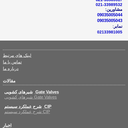
021-33989532
مشاورین:
09035005044
09035005043
نمابر
:
02133981005
لینک های مرتبط
تماس با ما
درباره ما
مقالات
شیرهای کشویی Gate Valves
شیرهای کشویی Gate Valves
شرح عملکرد سیستم CIP
شرح عملکرد سیستم CIP
اخبار