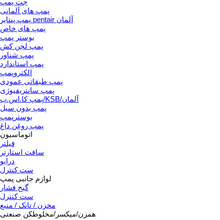
جت پمپ
پمپ های آلمانی
پمپ پنتایر pentair آلمان
پمپ های خاص
بوستر پمپ
پمپ لجن کش
پمپ شناور
پمپ استاندارد
الکتروپمپ
پمپ طبقاتی عمودی
پمپ سانتریفیوژی
پمپ کا.اس.ب/KSB/آلمان
پمپ بدون سیل
بوسترپمپ
پمپ روغن داغ
اتوماسیون
فیلتر
سافت استارتر
درایو
ست کنترل
لوازم جانبی پمپ
گیج فشار
ست کنترل
مخزن / تانک / منبع
همزن/میکسر/مخلوطکن صنعتی