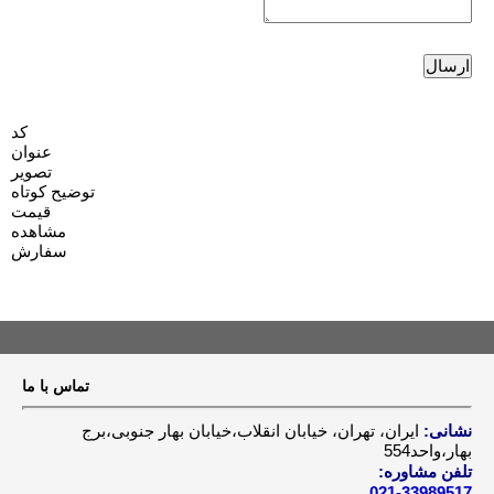
کد
عنوان
تصویر
توضیح کوتاه
قیمت
مشاهده
سفارش
تماس با ما
نشانی:
ایران، تهران، خیابان انقلاب،خیابان بهار جنوبی،برج
بهار،واحد554
تلفن مشاوره:
021-33989517