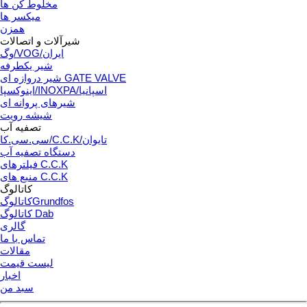
مخلوط کن ها
میکسر ها
همزن
شیرآلات و اتصالات
وگ/VOG/ایران
شیر یکطرفه
شیر دروازه ای GATE VALVE
اینوکسپا/INOXPA/اسپانیا
شیرهای پروانه ای
شیشه رویت
تصفیه آب
سی.سی.کا/C.C.K/تایوان
دستگاه تصفیه آب
فیلترهای C.C.K
منبع های C.C.K
کاتالوگ
کاتالوگGrundfos
کاتالوگ Dab
گالری
تماس با ما
مقالات
لیست قیمت
اخبار
سبد من