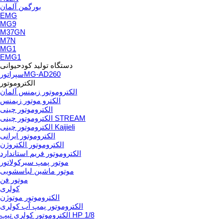
بورگمن آلمان
EMG
MG9
M37GN
M7N
MG1
EMG1
دستگاه تولید کودحیوانی
سپراتورMG-AD260
الکتروموتور
الکتروموتور زیمنس آلمان
الکترو موتور زیمنس
الکتروموتور چینی
الکتروموتور چینی STREAM
الکتروموتور چینی Kaijieli
الکتروموتور ایرانی
الکتروموتور الکتروژن
الکتروموتور فریم استاندارد
موتور پمپ سیرکولاتور
موتور ماشین لباسشویی
موتور فن
کولری
الکتروموتور موتوژن
الکتروموتور پمپ آب کولری
الکتروموتور کولری تیپ HP 1/8