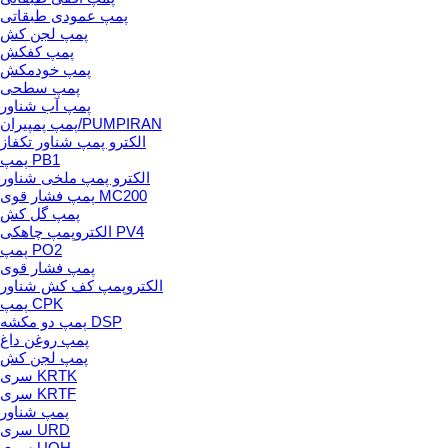
پمپ عمودی طبقاتی
پمپ لجن کش
پمپ کفکش
پمپ خودمکش
پمپ سطحی
پمپ آب شناور
پمپ پمپیران/PUMPIRAN
الکترو پمپ شناور تکفاز
پمپ PB1
الکترو پمپ ملخی شناور
پمپ فشار قوی MC200
پمپ گل کش
الکتروپمپ چاهکی PV4
پمپ PO2
پمپ فشار قوی
الکتروپمپ کف کش شناور
پمپ CPK
پمپ دو مکشه DSP
پمپ روغن داغ
پمپ لجن کش
سری KRTK
سری KRTF
پمپ شناور
سری URD
سری UQH