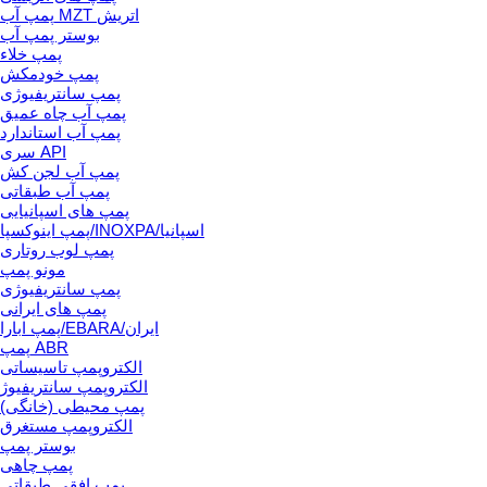
پمپ آب MZT اتریش
بوستر پمپ آب
پمپ خلاء
پمپ خودمکش
پمپ سانتریفیوژی
پمپ آب چاه عمیق
پمپ آب استاندارد
سری API
پمپ آب لجن کش
پمپ آب طبقاتی
پمپ های اسپانیایی
پمپ اینوکسپا/INOXPA/اسپانیا
پمپ لوب روتاری
مونو پمپ
پمپ سانتریفیوژی
پمپ های ایرانی
پمپ ابارا/EBARA/ایران
پمپ ABR
الکتروپمپ تاسیساتی
الکتروپمپ سانتریفیوژ
پمپ محیطی (خانگی)
الکتروپمپ مستغرق
بوستر پمپ
پمپ چاهی
پمپ افقی طبقاتی