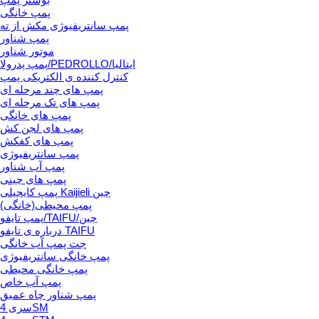
پمپ خانگی
پمپ سانتریفیوژی مکش از ته
پمپ شناور
موتور شناور
پمپ پدرولا/PEDROLLO/ایتالیا
کنترل کننده ی الکتریکی پمپ
پمپ های چند مرحله ای
پمپ های تک مرحله ای
پمپ های خانگی
پمپ های لجن کش
پمپ های کفکش
پمپ سانتریفیوژی
پمپ آب شناور
پمپ های چینی
پمپ کایجیلی Kaijieli چین
پمپ محیطی(خانگی)
پمپ تایفو/TAIFU/چین
درباره ی تایفو TAIFU
جت پمپ آب خانگی
پمپ خانگی سانتریفیوژی
پمپ خانگی محیطی
پمپ آب خاص
پمپ شناور چاه عمیق
سری 4SM