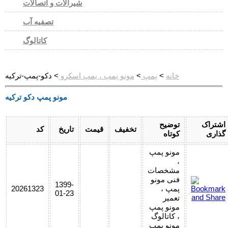
شیرآلات و اتصالات
تصفیه آب
کاتالوگ
خانه
>
پمپ
>
مونو پمپ ، پمپ اسکرو
> دکو-پمپ-ترکیه
مونو پمپ دکو ترکیه
اشتراک
توضیح
تخفیف
قیمت
تاریخ
کد
گذاری
کوتاه
مونو پمپ
،
مشخصات
فنی مونو
1399-
پمپ ،
20261323
01-23
تعمیر
مونو پمپ
، کاتالوگ
مونو پمپ