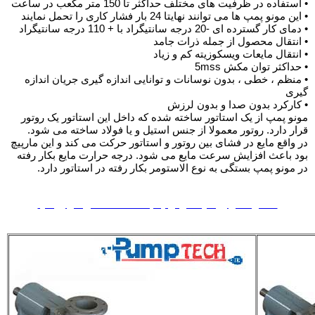
• استفاده در ظرفیت های مختلف حداکثر تا 150 متر مکعب در ساعت
• این مونو پمپ ها می توانند نهایتا 24 بار فشار کاری را تحمل نمایند
• دمای کار گسترده ای -20 درجه سانتیگراد با + 110 درجه سانتیگراد
• انتقال محصول از جمله ذرات جامد
• انتقال مایعات ویسکوزیته کم و زیاد
• حداکثر توان مکش 5mss
• منظم ، خطی ، بدون نوسانات و توانایی اندازه گیری جریان اندازه
گیری
• کارکرد بدون صدا و بدون لرزش
مونو پمپ از یک استاتور ساخته شده که داخل این استاتور یک روتور
قرار دارد. روتور معمولا از جنس استیل و یا فولاد ساخته می شود.
در واقع مایع در فشای بین روتور و استاتور حرکت می کند و این مارپیچ
بود باعث افزایش سرعت مایع می شود. درجه حرارت مایع بکار رفته
در مونو پمپ بستگی به نوع الاستومر بکار رفته در استاتور دارد.
کاتالوگ مونو پمپ دکو ترکیه | مشخصات فنی مونو پمپ