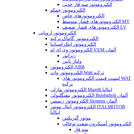
الکتروموتور سه فاز چدنی
الکتروموتور جمکو
الکتروموتورهای خاص
الکتروموتورهای فشار متوسط MV
الکتروموتورهای فشار ضعیف LV
الکتروموتور اروپایی
الکتروموتور گاماک ترکیه
الکتروموتور ایتک اسپانیا
الکتروموتور وی ای ام VEM آلمان
ژنراتور
ولتاژ پایین
الکتروموتور ABB
الکتروموتور وات Watt ترکیه
لیست قیمت الکتروموتور های WAT
ترکیه
الکتروموتور مارلی Marelli ایتالیا
الکتروموتور بنفیگلیولی Bonfiglioli آلمان
الکتروموتور زیمنس Siemens آلمان
الکتروموتور ایتال موتور ITALMOTOR
ایتالیا
موتور گیربکس
الکتروموتور آسنکرون شفت توخالی
سه فاز