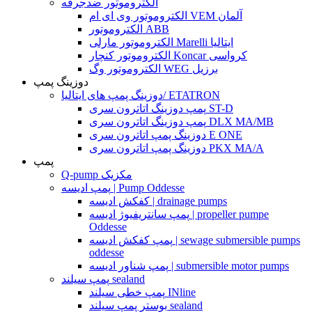
الکتروموتور ضدجرقه
الکتروموتور وی ای ام VEM آلمان
الکتروموتور ABB
الکتروموتور مارلی Marelli ایتالیا
الکتروموتور کنچار Koncar کرواسی
الکتروموتور وگ WEG برزیل
دوزینگ پمپ
دوزینگ پمپ های ایتالیا/ ETATRON
پمپ دوزینگ اتاترون سری ST-D
پمپ دوزینگ اتاترون سری DLX MA/MB
دوزینگ پمپ اتاترون سری E ONE
دوزینگ پمپ اتاترون سری PKX MA/A
پمپ
Q-pump مکزیک
پمپ ادیسه | Pump Oddesse
کفکش ادیسه | drainage pumps
پمپ سانتریفیوژ ادیسه | propeller pumpe
Oddesse
پمپ کفکش ادیسه | sewage submersible pumps
oddesse
پمپ شناور ادیسه | submersible motor pumps
پمپ سیلند sealand
پمپ خطی سیلند INline
بوستر پمپ سیلند sealand