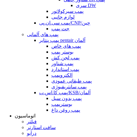
سری DW
پمپ سیرکولاتور
لوازم جانبی
پمپ سی.ان.پی/CNP/چین
جت پمپ
پمپ های آلمانی
پمپ پنتایر pentair آلمان
پمپ های خاص
بوستر پمپ
پمپ لجن کش
پمپ شناور
پمپ استاندارد
الکتروپمپ
پمپ طبقاتی عمودی
پمپ سانتریفیوژی
پمپ کا.اس.ب/KSB/آلمان
پمپ بدون سیل
بوسترپمپ
پمپ روغن داغ
اتوماسیون
فیلتر
سافت استارتر
درایو