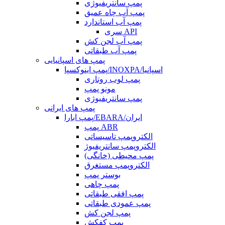
پمپ سانتریفیوژی
پمپ آب چاه عمیق
پمپ آب استاندارد
سری API
پمپ آب لجن کش
پمپ آب طبقاتی
پمپ های اسپانیایی
پمپ اینوکسپا/INOXPA/اسپانیا
پمپ لوب روتاری
مونو پمپ
پمپ سانتریفیوژی
پمپ های ایرانی
پمپ ابارا/EBARA/ایران
پمپ ABR
الکتروپمپ تاسیساتی
الکتروپمپ سانتریفیوژ
پمپ محیطی (خانگی)
الکتروپمپ مستغرق
بوستر پمپ
پمپ چاهی
پمپ افقی طبقاتی
پمپ عمودی طبقاتی
پمپ لجن کش
پمپ کفکش