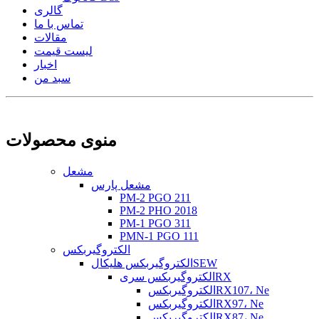
گالری
تماس با ما
مقالات
لیست قیمت
اخبار
سبد من
منوی محصولات
مشعل
مشعل پارس
PM-2 PGO 211
PM-2 PHO 2018
PM-1 PGO 311
PMN-1 PGO 111
الکتروگیربکس
الکتروگیربکس هلیکالSEW
الکتروگیربکس سریRX
الکتروگیربکسRX107، Ne
الکتروگیربکسRX97، Ne
الکتروگیربکسRX87، Ne