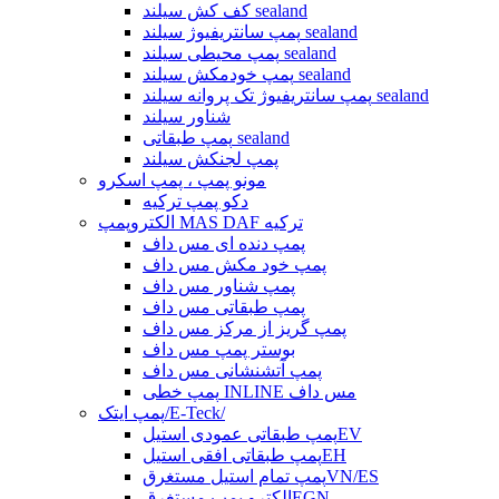
کف کش سیلند sealand
پمپ سانتریفیوژ سیلند sealand
پمپ محیطی سیلند sealand
پمپ خودمکش سیلند sealand
پمپ سانتریفیوژ تک پروانه سیلند sealand
شناور سیلند
پمپ طبقاتی sealand
پمپ لجنکش سیلند
مونو پمپ ، پمپ اسکرو
دکو پمپ ترکیه
الکتروپمپ MAS DAF ترکیه
پمپ دنده ای مس داف
پمپ خود مکش مس داف
پمپ شناور مس داف
پمپ طبقاتی مس داف
پمپ گریز از مرکز مس داف
بوستر پمپ مس داف
پمپ آتشنشانی مس داف
پمپ خطی INLINE مس داف
پمپ ایتک/E-Teck/
پمپ طبقاتی عمودی استیلEV
پمپ طبقاتی افقی استیلEH
پمپ تمام استیل مستغرقVN/ES
الکترو پمپ مستغرقEGN