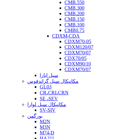
CMB.550
CMB.300
CMB.200
CMB.150
CMB.100
CMB0.75
CDXM-CDA
CDXM70-05
CDXM120/07
CDXM70/07
CDX70/05
CDXM90/10
CDXM70/07
سیل ابارا
مکانیکال سیل گراندفوس
GL03
CR،CRI،CRN
SE ،SEV
مکانیکال سیل لوارا
SV-SIV
بورگمن
M2N
M3N
M74-D
HA211