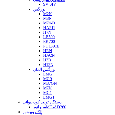
SV-SIV
بورگمن
M2N
M3N
M74-D
HA211
H7N
LB500
EK700
PULACE
HRN
HJ92N
H3B
H12N
بورگمن آلمان
EMG
MG9
M37GN
M7N
MG1
EMG1
دستگاه تولید کودحیوانی
سپراتورMG-AD260
الکتروموتور