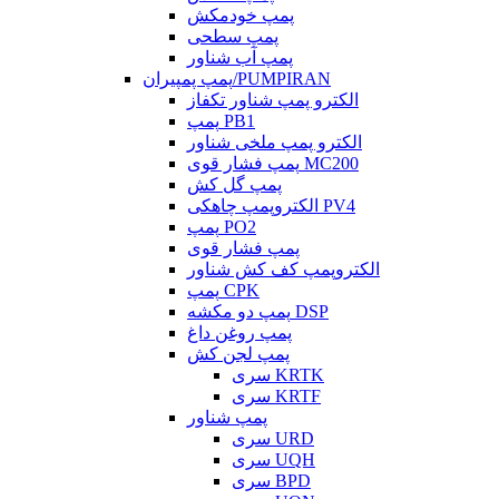
پمپ خودمکش
پمپ سطحی
پمپ آب شناور
پمپ پمپیران/PUMPIRAN
الکترو پمپ شناور تکفاز
پمپ PB1
الکترو پمپ ملخی شناور
پمپ فشار قوی MC200
پمپ گل کش
الکتروپمپ چاهکی PV4
پمپ PO2
پمپ فشار قوی
الکتروپمپ کف کش شناور
پمپ CPK
پمپ دو مکشه DSP
پمپ روغن داغ
پمپ لجن کش
سری KRTK
سری KRTF
پمپ شناور
سری URD
سری UQH
سری BPD