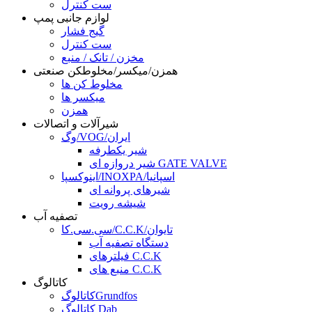
ست کنترل
لوازم جانبی پمپ
گیج فشار
ست کنترل
مخزن / تانک / منبع
همزن/میکسر/مخلوطکن صنعتی
مخلوط کن ها
میکسر ها
همزن
شیرآلات و اتصالات
وگ/VOG/ایران
شیر یکطرفه
شیر دروازه ای GATE VALVE
اینوکسپا/INOXPA/اسپانیا
شیرهای پروانه ای
شیشه رویت
تصفیه آب
سی.سی.کا/C.C.K/تایوان
دستگاه تصفیه آب
فیلترهای C.C.K
منبع های C.C.K
کاتالوگ
کاتالوگGrundfos
کاتالوگ Dab