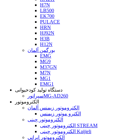
H7N
LB500
EK700
PULACE
HRN
HJ92N
H3B
H12N
بورگمن آلمان
EMG
MG9
M37GN
M7N
MG1
EMG1
دستگاه تولید کودحیوانی
سپراتورMG-AD260
الکتروموتور
الکتروموتور زیمنس آلمان
الکترو موتور زیمنس
الکتروموتور چینی
الکتروموتور چینی STREAM
الکتروموتور چینی Kaijieli
الکتروموتور ایرانی