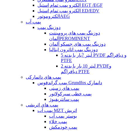
الکترو پمپ تمام استیل EGT /EGF
الکترو پمپ تمام استیل ED/EDV
الکتروموتورAEG
پمپ آب
دوزینگ پمپ
دوزینگ پمپ های پرومیننت
آلمانPEROMINENT
دوزینگ پمپ های جسکو آلمان
دوزینگ پمپ اتاترون ایتالیا
5 لیتر 7بار با بدنه PVDF و دیافراگم
PTFE
2 لیتر 10 بار با بدنه PVDFو
دیافراگم PTFE
پمپ های دانمارکی
پمپ گراندفوس Grundfos دانمارک
پمپ های زمینی
پمپ خطی سیرکولاتور
پمپ سانتریفیوژ
پمپ های اتریشی
پمپ آب MZT اتریش
بوستر پمپ آب
پمپ خلاء
پمپ خودمکش