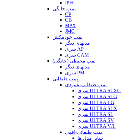
IPFC
پمپ خانگی
CP
CB
MPX
JMC
پمپ خودمکش
مدلهای دیگر
سری AP
سری CAM
پمپ محیطی (خانگی)
مدلهای دیگر
سری PM
پمپ طبقاتی
پمپ طبقاتی-عمودی
سری ULTRA SLXG
سری ULTRA SLG
سری ULTRA LG
سری ULTRA SLX
سری ULTRA SL
سری ULTRA SV
سری ULTRA V/L
پمپ طبقاتی-افقی
سایر مدل ها