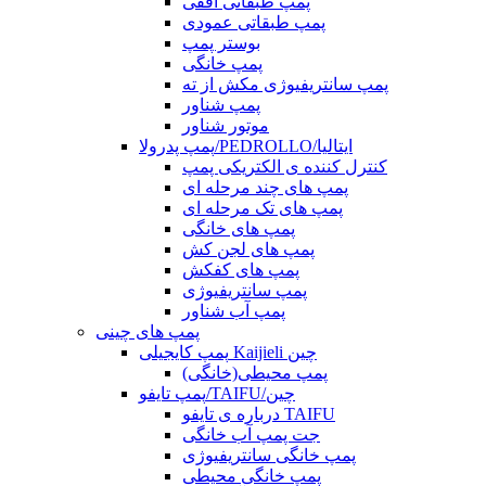
پمپ طبقاتی افقی
پمپ طبقاتی عمودی
بوستر پمپ
پمپ خانگی
پمپ سانتریفیوژی مکش از ته
پمپ شناور
موتور شناور
پمپ پدرولا/PEDROLLO/ایتالیا
کنترل کننده ی الکتریکی پمپ
پمپ های چند مرحله ای
پمپ های تک مرحله ای
پمپ های خانگی
پمپ های لجن کش
پمپ های کفکش
پمپ سانتریفیوژی
پمپ آب شناور
پمپ های چینی
پمپ کایجیلی Kaijieli چین
پمپ محیطی(خانگی)
پمپ تایفو/TAIFU/چین
درباره ی تایفو TAIFU
جت پمپ آب خانگی
پمپ خانگی سانتریفیوژی
پمپ خانگی محیطی