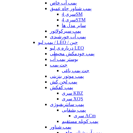
پمپ آب خاص
پمپ شناور چاه عمیق
سری 4SM
سری 4STM
سایر مدل ها
پمپ سیرکولاتور
پمپ آب خورشیدی
پمپ لیو / LEO / چین
درباره ی لیو LEO
پمپ خودمکش محیطی
بوستر پمپ آب
جت پمپ
جت پمپ باغی
پمپ موتور بنزینی
پمپ لجن کش
پمپ کفکش
سری KBZ
سری XQS
پمپ سانتریفیوژی
پمپ بشقابی
سری ACm
پمپ کوپله مستقیم
پمپ شناور
پمپ آب شناور چاهی