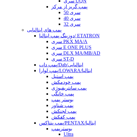
سری UQN
پمپ گریز از مرکز
سری 50
سری 40
سری 32
پمپ های ایتالیایی
دوزینگ پمپ ایتالیا/ ETATRON
سری PKX MA/A
سری E ONE PLUS
سری DLX MA/MB/AD
سری ST-D
پمپ داب/Dab/ایتالیایی
پمپ لوارا/LOWARA/ایتالیا
پمپ استیل
پمپ خودمکش
پمپ سانتریفیوژی
پمپ خانگی
بوستر پمپ
پمپ شناور
پمپ لجنکش
پمپ کفکش
پمپ پنتاکس/PENTAX/ایتالیا
بوسترپمپ
Ultra