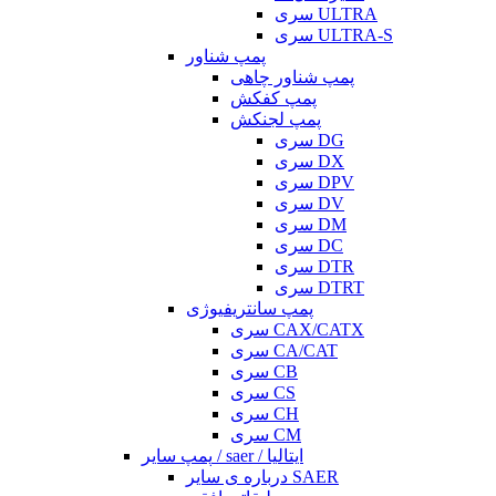
سری ULTRA
سری ULTRA-S
پمپ شناور
پمپ شناور چاهی
پمپ کفکش
پمپ لجنکش
سری DG
سری DX
سری DPV
سری DV
سری DM
سری DC
سری DTR
سری DTRT
پمپ سانتریفیوژی
سری CAX/CATX
سری CA/CAT
سری CB
سری CS
سری CH
سری CM
پمپ سایر / saer / ایتالیا
درباره ی سایر SAER