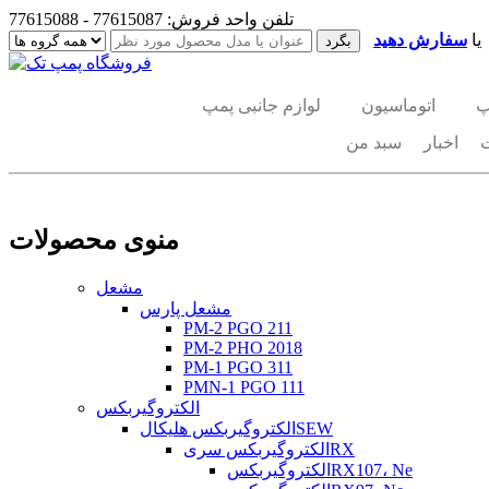
تلفن واحد فروش: 77615087 - 77615088
یا
سفارش دهید
پ
اتوماسیون
لوازم جانبی پمپ
اخبار
سبد من
منوی محصولات
مشعل
مشعل پارس
PM-2 PGO 211
PM-2 PHO 2018
PM-1 PGO 311
PMN-1 PGO 111
الکتروگیربکس
الکتروگیربکس هلیکالSEW
الکتروگیربکس سریRX
الکتروگیربکسRX107، Ne