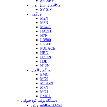
SE ،SEV
مکانیکال سیل لوارا
SV-SIV
بورگمن
M2N
M3N
M74-D
HA211
H7N
LB500
EK700
PULACE
HRN
HJ92N
H3B
H12N
بورگمن آلمان
EMG
MG9
M37GN
M7N
MG1
EMG1
دستگاه تولید کودحیوانی
سپراتورMG-AD260