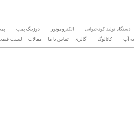
دستگاه تولید کودحیوانی
الکتروموتور
دوزینگ پمپ
پم
ه آب
کاتالوگ
گالری
تماس با ما
مقالات
لیست قیمت