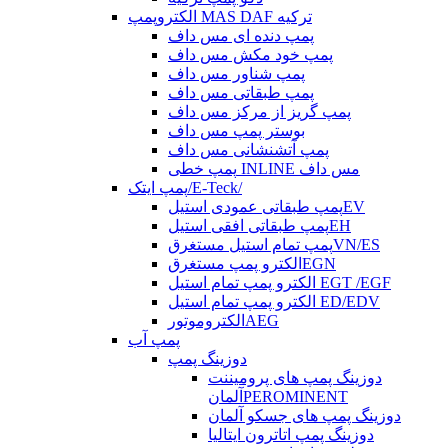
الکتروپمپ MAS DAF ترکیه
پمپ دنده ای مس داف
پمپ خود مکش مس داف
پمپ شناور مس داف
پمپ طبقاتی مس داف
پمپ گریز از مرکز مس داف
بوستر پمپ مس داف
پمپ آتشنشانی مس داف
پمپ خطی INLINE مس داف
پمپ ایتک/E-Teck/
پمپ طبقاتی عمودی استیلEV
پمپ طبقاتی افقی استیلEH
پمپ تمام استیل مستغرقVN/ES
الکترو پمپ مستغرقEGN
الکترو پمپ تمام استیل EGT /EGF
الکترو پمپ تمام استیل ED/EDV
الکتروموتورAEG
پمپ آب
دوزینگ پمپ
دوزینگ پمپ های پرومیننت
آلمانPEROMINENT
دوزینگ پمپ های جسکو آلمان
دوزینگ پمپ اتاترون ایتالیا