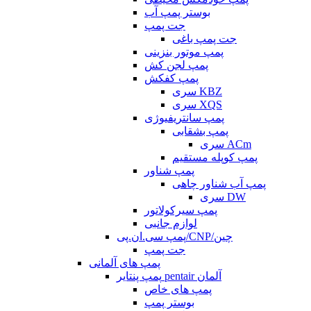
بوستر پمپ آب
جت پمپ
جت پمپ باغی
پمپ موتور بنزینی
پمپ لجن کش
پمپ کفکش
سری KBZ
سری XQS
پمپ سانتریفیوژی
پمپ بشقابی
سری ACm
پمپ کوپله مستقیم
پمپ شناور
پمپ آب شناور چاهی
سری DW
پمپ سیرکولاتور
لوازم جانبی
پمپ سی.ان.پی/CNP/چین
جت پمپ
پمپ های آلمانی
پمپ پنتایر pentair آلمان
پمپ های خاص
بوستر پمپ