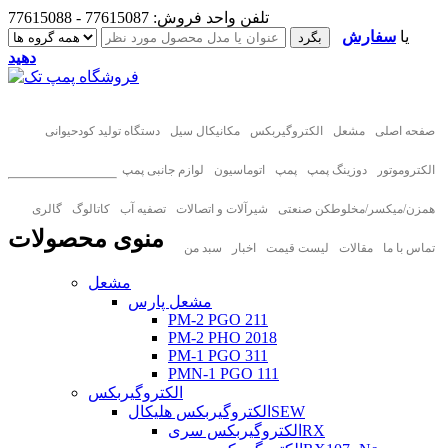
تلفن واحد فروش: 77615087 - 77615088
یا
سفارش
دهید
صفحه اصلی
مشعل
الکتروگیربکس
مکانیکال سیل
دستگاه تولید کودحیوانی
الکتروموتور
دوزینگ پمپ
پمپ
اتوماسیون
لوازم جانبی پمپ
همزن/میکسر/مخلوطکن صنعتی
شیرآلات و اتصالات
تصفیه آب
کاتالوگ
گالری
منوی محصولات
تماس با ما
مقالات
لیست قیمت
اخبار
سبد من
مشعل
مشعل پارس
PM-2 PGO 211
PM-2 PHO 2018
PM-1 PGO 311
PMN-1 PGO 111
الکتروگیربکس
الکتروگیربکس هلیکالSEW
الکتروگیربکس سریRX