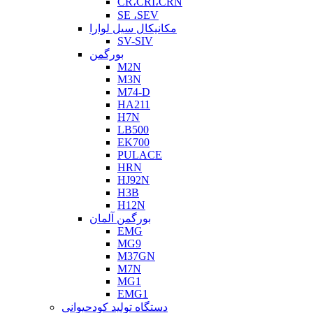
CR،CRI،CRN
SE ،SEV
مکانیکال سیل لوارا
SV-SIV
بورگمن
M2N
M3N
M74-D
HA211
H7N
LB500
EK700
PULACE
HRN
HJ92N
H3B
H12N
بورگمن آلمان
EMG
MG9
M37GN
M7N
MG1
EMG1
دستگاه تولید کودحیوانی