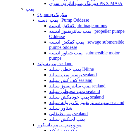
دوزینگ پمپ اتاترون سری PKX MA/A
پمپ
Q-pump مکزیک
پمپ ادیسه | Pump Oddesse
کفکش ادیسه | drainage pumps
پمپ سانتریفیوژ ادیسه | propeller pumpe
Oddesse
پمپ کفکش ادیسه | sewage submersible
pumps oddesse
پمپ شناور ادیسه | submersible motor
pumps
پمپ سیلند sealand
پمپ خطی سیلند INline
بوستر پمپ سیلند sealand
کف کش سیلند sealand
پمپ سانتریفیوژ سیلند sealand
پمپ محیطی سیلند sealand
پمپ خودمکش سیلند sealand
پمپ سانتریفیوژ تک پروانه سیلند sealand
شناور سیلند
پمپ طبقاتی sealand
پمپ لجنکش سیلند
مونو پمپ ، پمپ اسکرو
دکو پمپ ترکیه