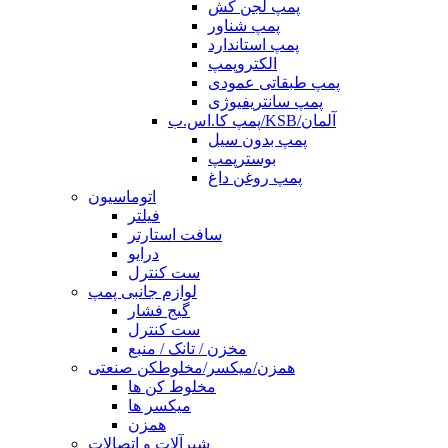
پمپ لجن کش
پمپ شناور
پمپ استاندارد
الکتروپمپ
پمپ طبقاتی عمودی
پمپ سانتریفیوژی
پمپ کا.اس.ب/KSB/آلمان
پمپ بدون سیل
بوسترپمپ
پمپ روغن داغ
اتوماسیون
فیلتر
سافت استارتر
درایو
ست کنترل
لوازم جانبی پمپ
گیج فشار
ست کنترل
مخزن / تانک / منبع
همزن/میکسر/مخلوطکن صنعتی
مخلوط کن ها
میکسر ها
همزن
شیرآلات و اتصالات