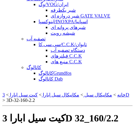
وگ/VOG/ایران
شیر یکطرفه
شیر دروازه ای GATE VALVE
اینوکسپا/INOXPA/اسپانیا
شیرهای پروانه ای
شیشه رویت
تصفیه آب
سی.سی.کا/C.C.K/تایوان
دستگاه تصفیه آب
فیلترهای C.C.K
منبع های C.C.K
کاتالوگ
کاتالوگGrundfos
کاتالوگ Dab
3D
خانه
>
مکانیکال سیل
>
مکانیکال سیل ابارا
>
کیت سیل ابارا
>
> 3D-32-160-2.2
کیت سیل ابارا 3D 32_160/2.2