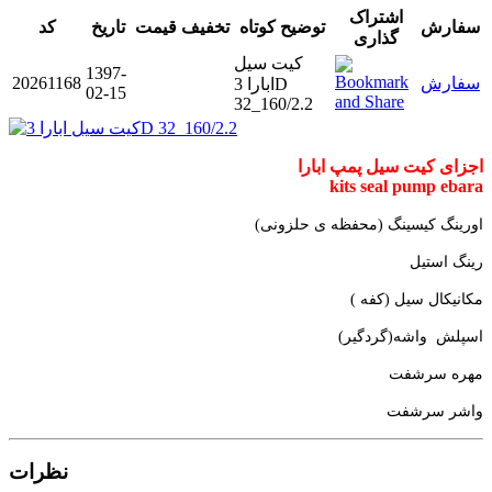
اشتراک
سفارش
توضیح کوتاه
تخفیف
قیمت
تاریخ
کد
گذاری
کیت سیل
1397-
سفارش
20261168
ابارا 3D
02-15
32_160/2.2
اجزای کیت سیل پمپ ابارا
kits seal pump ebara
اورینگ کیسینگ (محفظه ی حلزونی)
رینگ استیل
مکانیکال سیل (کفه )
اسپلش واشه(گردگیر)
مهره سرشفت
واشر سرشفت
نظرات