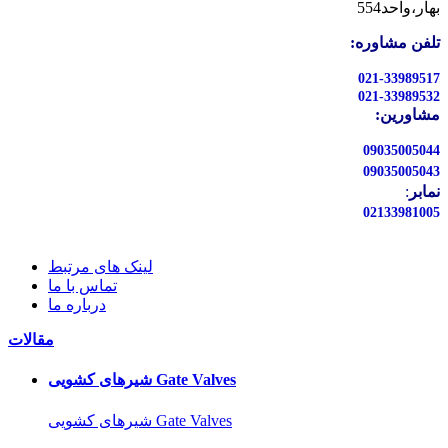
بهار،واحد554
تلفن مشاوره:
021-33989517
021-33989532
مشاورین:
09035005044
09035005043
نمابر
:
02133981005
لینک های مرتبط
تماس با ما
درباره ما
مقالات
شیرهای کشویی Gate Valves
شیرهای کشویی Gate Valves