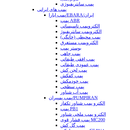
پمپ سانتریفیوژی
پمپ های ایرانی
پمپ ابارا/EBARA/ایران
پمپ ABR
الکتروپمپ تاسیساتی
الکتروپمپ سانتریفیوژ
پمپ محیطی (خانگی)
الکتروپمپ مستغرق
بوستر پمپ
پمپ چاهی
پمپ افقی طبقاتی
پمپ عمودی طبقاتی
پمپ لجن کش
پمپ کفکش
پمپ خودمکش
پمپ سطحی
پمپ آب شناور
پمپ پمپیران/PUMPIRAN
الکترو پمپ شناور تکفاز
پمپ PB1
الکترو پمپ ملخی شناور
پمپ فشار قوی MC200
پمپ گل کش