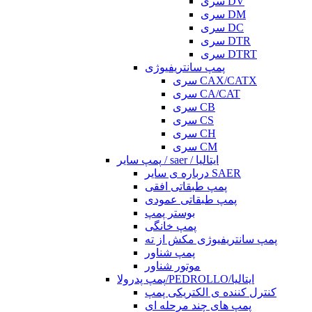
سری DV
سری DM
سری DC
سری DTR
سری DTRT
پمپ سانتریفیوژی
سری CAX/CATX
سری CA/CAT
سری CB
سری CS
سری CH
سری CM
پمپ سایر / saer / ایتالیا
درباره ی سایر SAER
پمپ طبقاتی افقی
پمپ طبقاتی عمودی
بوستر پمپ
پمپ خانگی
پمپ سانتریفیوژی مکش از ته
پمپ شناور
موتور شناور
پمپ پدرولا/PEDROLLO/ایتالیا
کنترل کننده ی الکتریکی پمپ
پمپ های چند مرحله ای