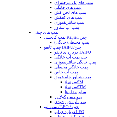
پمپ های تک مرحله ای
پمپ های خانگی
پمپ های لجن کش
پمپ های کفکش
پمپ سانتریفیوژی
پمپ آب شناور
پمپ های چینی
پمپ کایجیلی Kaijieli چین
پمپ محیطی(خانگی)
پمپ تایفو/TAIFU/چین
درباره ی تایفو TAIFU
جت پمپ آب خانگی
پمپ خانگی سانتریفیوژی
پمپ خانگی محیطی
پمپ آب خاص
پمپ شناور چاه عمیق
سری 4SM
سری 4STM
سایر مدل ها
پمپ سیرکولاتور
پمپ آب خورشیدی
پمپ لیو / LEO / چین
درباره ی لیو LEO
پمپ خودمکش محیطی