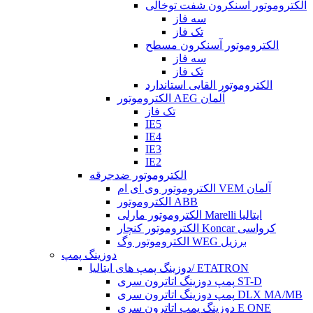
الکتروموتور آسنکرون شفت توخالی
سه فاز
تک فاز
الکتروموتور آسنکرون مسطح
سه فاز
تک فاز
الکتروموتور القایی استاندارد
الکتروموتور AEG آلمان
تک فاز
IE5
IE4
IE3
IE2
الکتروموتور ضدجرقه
الکتروموتور وی ای ام VEM آلمان
الکتروموتور ABB
الکتروموتور مارلی Marelli ایتالیا
الکتروموتور کنچار Koncar کرواسی
الکتروموتور وگ WEG برزیل
دوزینگ پمپ
دوزینگ پمپ های ایتالیا/ ETATRON
پمپ دوزینگ اتاترون سری ST-D
پمپ دوزینگ اتاترون سری DLX MA/MB
دوزینگ پمپ اتاترون سری E ONE