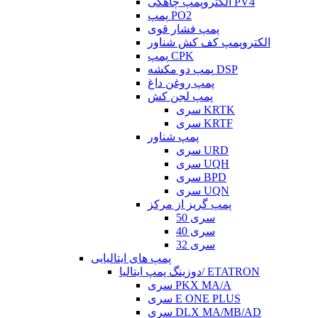
الکتروپمپ چاهکی PV4
پمپ PO2
پمپ فشار قوی
الکتروپمپ کف کش شناور
پمپ CPK
پمپ دو مکشه DSP
پمپ روغن داغ
پمپ لجن کش
سری KRTK
سری KRTF
پمپ شناور
سری URD
سری UQH
سری BPD
سری UQN
پمپ گریز از مرکز
سری 50
سری 40
سری 32
پمپ های ایتالیایی
دوزینگ پمپ ایتالیا/ ETATRON
سری PKX MA/A
سری E ONE PLUS
سری DLX MA/MB/AD