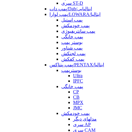
سری ST-D
پمپ داب/Dab/ایتالیایی
پمپ لوارا/LOWARA/ایتالیا
پمپ استیل
پمپ خودمکش
پمپ سانتریفیوژی
پمپ خانگی
بوستر پمپ
پمپ شناور
پمپ لجنکش
پمپ کفکش
پمپ پنتاکس/PENTAX/ایتالیا
بوسترپمپ
Ultra
IPFC
پمپ خانگی
CP
CB
MPX
JMC
پمپ خودمکش
مدلهای دیگر
سری AP
سری CAM