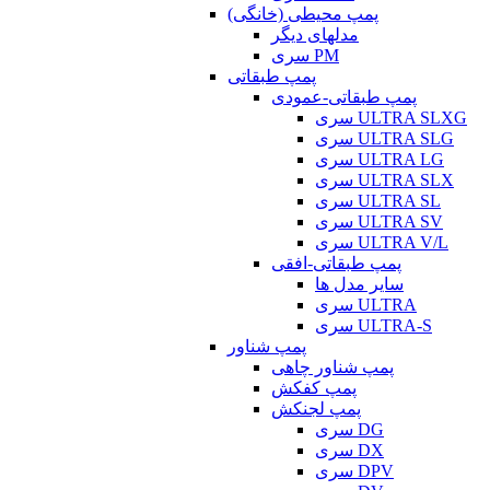
پمپ محیطی (خانگی)
مدلهای دیگر
سری PM
پمپ طبقاتی
پمپ طبقاتی-عمودی
سری ULTRA SLXG
سری ULTRA SLG
سری ULTRA LG
سری ULTRA SLX
سری ULTRA SL
سری ULTRA SV
سری ULTRA V/L
پمپ طبقاتی-افقی
سایر مدل ها
سری ULTRA
سری ULTRA-S
پمپ شناور
پمپ شناور چاهی
پمپ کفکش
پمپ لجنکش
سری DG
سری DX
سری DPV