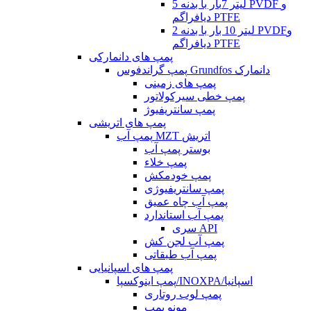
5 لیتر 7بار با بدنه PVDF و
دیافراگم PTFE
2 لیتر 10 بار با بدنه PVDFو
دیافراگم PTFE
پمپ های دانمارکی
پمپ گراندفوس Grundfos دانمارک
پمپ های زمینی
پمپ خطی سیرکولاتور
پمپ سانتریفیوژ
پمپ های اتریشی
پمپ آب MZT اتریش
بوستر پمپ آب
پمپ خلاء
پمپ خودمکش
پمپ سانتریفیوژی
پمپ آب چاه عمیق
پمپ آب استاندارد
سری API
پمپ آب لجن کش
پمپ آب طبقاتی
پمپ های اسپانیایی
پمپ اینوکسپا/INOXPA/اسپانیا
پمپ لوب روتاری
مونو پمپ