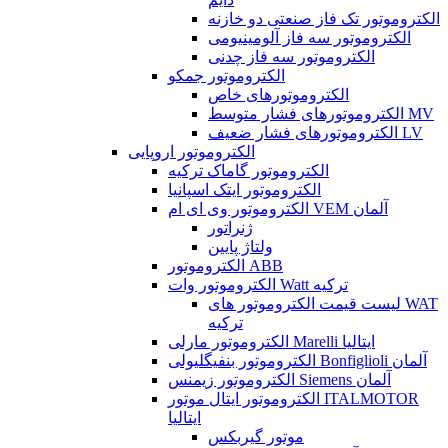
الکتروموتور تک فاز صنعتی دو خازنه
الکتروموتور سه فاز آلومینیومی
الکتروموتور سه فاز چدنی
الکتروموتور جمکو
الکتروموتورهای خاص
الکتروموتورهای فشار متوسط MV
الکتروموتورهای فشار ضعیف LV
الکتروموتور اروپایی
الکتروموتور گاماک ترکیه
الکتروموتور ایتک اسپانیا
الکتروموتور وی ای ام VEM آلمان
ژنراتور
ولتاژ پایین
الکتروموتور ABB
الکتروموتور وات Watt ترکیه
لیست قیمت الکتروموتور های WAT
ترکیه
الکتروموتور مارلی Marelli ایتالیا
الکتروموتور بنفیگلیولی Bonfiglioli آلمان
الکتروموتور زیمنس Siemens آلمان
الکتروموتور ایتال موتور ITALMOTOR
ایتالیا
موتور گیربکس