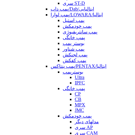
سری ST-D
پمپ داب/Dab/ایتالیایی
پمپ لوارا/LOWARA/ایتالیا
پمپ استیل
پمپ خودمکش
پمپ سانتریفیوژی
پمپ خانگی
بوستر پمپ
پمپ شناور
پمپ لجنکش
پمپ کفکش
پمپ پنتاکس/PENTAX/ایتالیا
بوسترپمپ
Ultra
IPFC
پمپ خانگی
CP
CB
MPX
JMC
پمپ خودمکش
مدلهای دیگر
سری AP
سری CAM