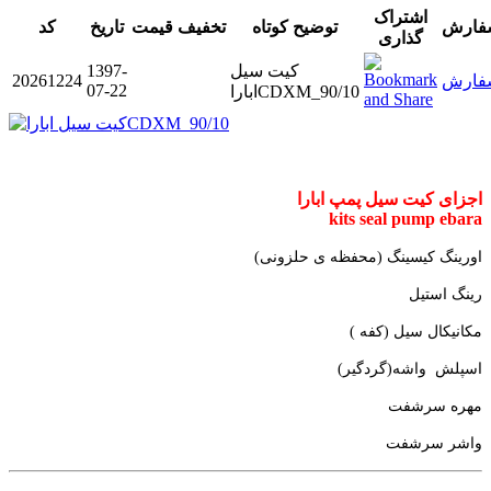
اشتراک
فارش
توضیح کوتاه
تخفیف
قیمت
تاریخ
کد
گذاری
کیت سیل
1397-
فارش
20261224
07-22
اباراCDXM_90/10
اجزای کیت سیل پمپ ابارا
kits seal pump ebara
اورینگ کیسینگ (محفظه ی حلزونی)
رینگ استیل
مکانیکال سیل (کفه )
اسپلش واشه(گردگیر)
مهره سرشفت
واشر سرشفت