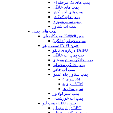
پمپ های تک مرحله ای
پمپ های خانگی
پمپ های لجن کش
پمپ های کفکش
پمپ سانتریفیوژی
پمپ آب شناور
پمپ های چینی
پمپ کایجیلی Kaijieli چین
پمپ محیطی(خانگی)
پمپ تایفو/TAIFU/چین
درباره ی تایفو TAIFU
جت پمپ آب خانگی
پمپ خانگی سانتریفیوژی
پمپ خانگی محیطی
پمپ آب خاص
پمپ شناور چاه عمیق
سری 4SM
سری 4STM
سایر مدل ها
پمپ سیرکولاتور
پمپ آب خورشیدی
پمپ لیو / LEO / چین
درباره ی لیو LEO
پمپ خودمکش محیطی