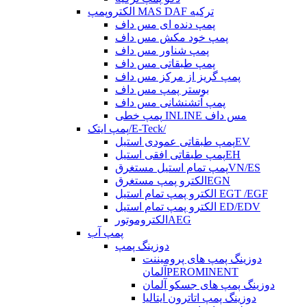
الکتروپمپ MAS DAF ترکیه
پمپ دنده ای مس داف
پمپ خود مکش مس داف
پمپ شناور مس داف
پمپ طبقاتی مس داف
پمپ گریز از مرکز مس داف
بوستر پمپ مس داف
پمپ آتشنشانی مس داف
پمپ خطی INLINE مس داف
پمپ ایتک/E-Teck/
پمپ طبقاتی عمودی استیلEV
پمپ طبقاتی افقی استیلEH
پمپ تمام استیل مستغرقVN/ES
الکترو پمپ مستغرقEGN
الکترو پمپ تمام استیل EGT /EGF
الکترو پمپ تمام استیل ED/EDV
الکتروموتورAEG
پمپ آب
دوزینگ پمپ
دوزینگ پمپ های پرومیننت
آلمانPEROMINENT
دوزینگ پمپ های جسکو آلمان
دوزینگ پمپ اتاترون ایتالیا