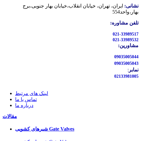
نشانی:
ایران، تهران، خیابان انقلاب،خیابان بهار جنوبی،برج
بهار،واحد554
تلفن مشاوره:
021-33989517
021-33989532
مشاورین:
09035005044
09035005043
نمابر
:
02133981005
لینک های مرتبط
تماس با ما
درباره ما
مقالات
شیرهای کشویی Gate Valves