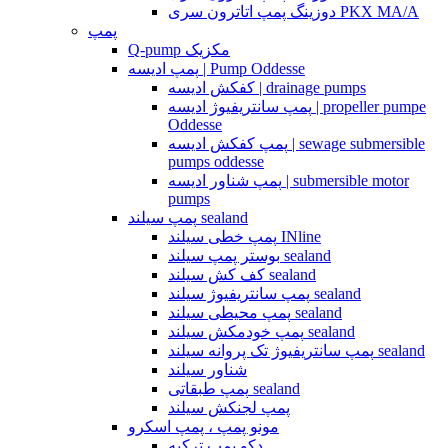
دوزینگ پمپ اتاترون سری PKX MA/A
پمپ
Q-pump مکزیک
پمپ ادیسه | Pump Oddesse
کفکش ادیسه | drainage pumps
پمپ سانتریفیوژ ادیسه | propeller pumpe
Oddesse
پمپ کفکش ادیسه | sewage submersible
pumps oddesse
پمپ شناور ادیسه | submersible motor
pumps
پمپ سیلند sealand
پمپ خطی سیلند INline
بوستر پمپ سیلند sealand
کف کش سیلند sealand
پمپ سانتریفیوژ سیلند sealand
پمپ محیطی سیلند sealand
پمپ خودمکش سیلند sealand
پمپ سانتریفیوژ تک پروانه سیلند sealand
شناور سیلند
پمپ طبقاتی sealand
پمپ لجنکش سیلند
مونو پمپ ، پمپ اسکرو
دکو پمپ ترکیه