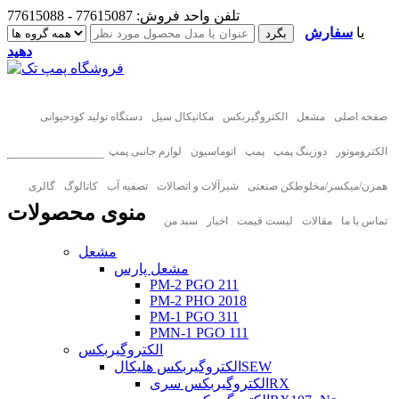
تلفن واحد فروش: 77615087 - 77615088
یا
سفارش
دهید
صفحه اصلی
مشعل
الکتروگیربکس
مکانیکال سیل
دستگاه تولید کودحیوانی
الکتروموتور
دوزینگ پمپ
پمپ
اتوماسیون
لوازم جانبی پمپ
همزن/میکسر/مخلوطکن صنعتی
شیرآلات و اتصالات
تصفیه آب
کاتالوگ
گالری
منوی محصولات
تماس با ما
مقالات
لیست قیمت
اخبار
سبد من
مشعل
مشعل پارس
PM-2 PGO 211
PM-2 PHO 2018
PM-1 PGO 311
PMN-1 PGO 111
الکتروگیربکس
الکتروگیربکس هلیکالSEW
الکتروگیربکس سریRX