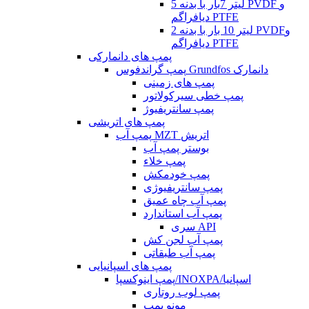
5 لیتر 7بار با بدنه PVDF و
دیافراگم PTFE
2 لیتر 10 بار با بدنه PVDFو
دیافراگم PTFE
پمپ های دانمارکی
پمپ گراندفوس Grundfos دانمارک
پمپ های زمینی
پمپ خطی سیرکولاتور
پمپ سانتریفیوژ
پمپ های اتریشی
پمپ آب MZT اتریش
بوستر پمپ آب
پمپ خلاء
پمپ خودمکش
پمپ سانتریفیوژی
پمپ آب چاه عمیق
پمپ آب استاندارد
سری API
پمپ آب لجن کش
پمپ آب طبقاتی
پمپ های اسپانیایی
پمپ اینوکسپا/INOXPA/اسپانیا
پمپ لوب روتاری
مونو پمپ