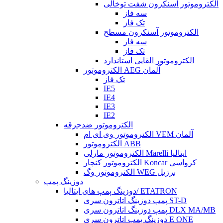
الکتروموتور آسنکرون شفت توخالی
سه فاز
تک فاز
الکتروموتور آسنکرون مسطح
سه فاز
تک فاز
الکتروموتور القایی استاندارد
الکتروموتور AEG آلمان
تک فاز
IE5
IE4
IE3
IE2
الکتروموتور ضدجرقه
الکتروموتور وی ای ام VEM آلمان
الکتروموتور ABB
الکتروموتور مارلی Marelli ایتالیا
الکتروموتور کنچار Koncar کرواسی
الکتروموتور وگ WEG برزیل
دوزینگ پمپ
دوزینگ پمپ های ایتالیا/ ETATRON
پمپ دوزینگ اتاترون سری ST-D
پمپ دوزینگ اتاترون سری DLX MA/MB
دوزینگ پمپ اتاترون سری E ONE