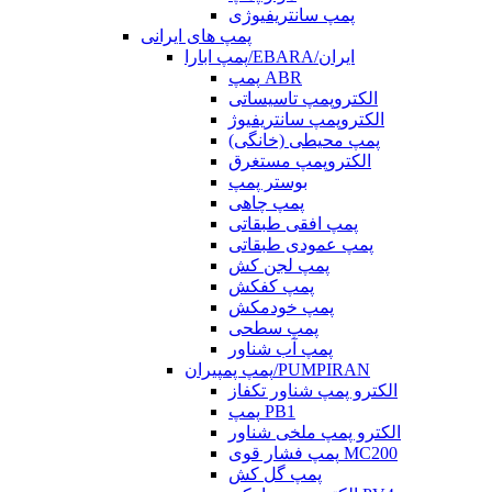
پمپ سانتریفیوژی
پمپ های ایرانی
پمپ ابارا/EBARA/ایران
پمپ ABR
الکتروپمپ تاسیساتی
الکتروپمپ سانتریفیوژ
پمپ محیطی (خانگی)
الکتروپمپ مستغرق
بوستر پمپ
پمپ چاهی
پمپ افقی طبقاتی
پمپ عمودی طبقاتی
پمپ لجن کش
پمپ کفکش
پمپ خودمکش
پمپ سطحی
پمپ آب شناور
پمپ پمپیران/PUMPIRAN
الکترو پمپ شناور تکفاز
پمپ PB1
الکترو پمپ ملخی شناور
پمپ فشار قوی MC200
پمپ گل کش