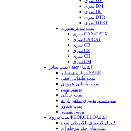
سری DV
سری DM
سری DC
سری DTR
سری DTRT
پمپ سانتریفیوژی
سری CAX/CATX
سری CA/CAT
سری CB
سری CS
سری CH
سری CM
پمپ سایر / saer / ایتالیا
درباره ی سایر SAER
پمپ طبقاتی افقی
پمپ طبقاتی عمودی
بوستر پمپ
پمپ خانگی
پمپ سانتریفیوژی مکش از ته
پمپ شناور
موتور شناور
پمپ پدرولا/PEDROLLO/ایتالیا
کنترل کننده ی الکتریکی پمپ
پمپ های چند مرحله ای