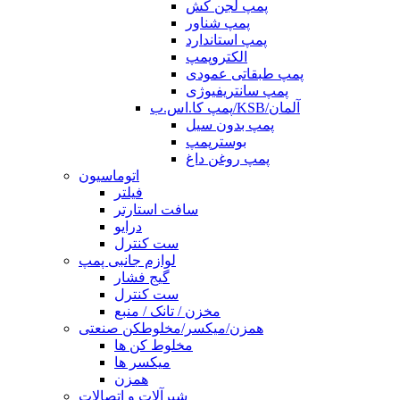
پمپ لجن کش
پمپ شناور
پمپ استاندارد
الکتروپمپ
پمپ طبقاتی عمودی
پمپ سانتریفیوژی
پمپ کا.اس.ب/KSB/آلمان
پمپ بدون سیل
بوسترپمپ
پمپ روغن داغ
اتوماسیون
فیلتر
سافت استارتر
درایو
ست کنترل
لوازم جانبی پمپ
گیج فشار
ست کنترل
مخزن / تانک / منبع
همزن/میکسر/مخلوطکن صنعتی
مخلوط کن ها
میکسر ها
همزن
شیرآلات و اتصالات