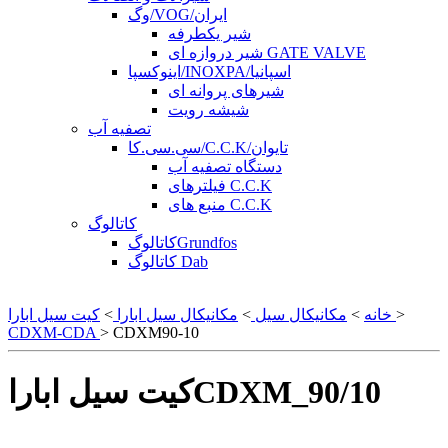
وگ/VOG/ایران
شیر یکطرفه
شیر دروازه ای GATE VALVE
اینوکسپا/INOXPA/اسپانیا
شیرهای پروانه ای
شیشه رویت
تصفیه آب
سی.سی.کا/C.C.K/تایوان
دستگاه تصفیه آب
فیلترهای C.C.K
منبع های C.C.K
کاتالوگ
کاتالوگGrundfos
کاتالوگ Dab
>
کیت سیل ابارا
خانه
>
مکانیکال سیل
>
مکانیکال سیل ابارا
>
CDXM-CDA
> CDXM90-10
کیت سیل اباراCDXM_90/10