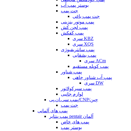
بوستر پمپ آب
جت پمپ
جت پمپ باغی
پمپ موتور بنزینی
پمپ لجن کش
پمپ کفکش
سری KBZ
سری XQS
پمپ سانتریفیوژی
پمپ بشقابی
سری ACm
پمپ کوپله مستقیم
پمپ شناور
پمپ آب شناور چاهی
سری DW
پمپ سیرکولاتور
لوازم جانبی
پمپ سی.ان.پی/CNP/چین
جت پمپ
پمپ های آلمانی
پمپ پنتایر pentair آلمان
پمپ های خاص
بوستر پمپ