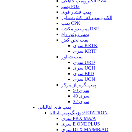
الکتروپمپ چاهکی PV4
پمپ PO2
پمپ فشار قوی
الکتروپمپ کف کش شناور
پمپ CPK
پمپ دو مکشه DSP
پمپ روغن داغ
پمپ لجن کش
سری KRTK
سری KRTF
پمپ شناور
سری URD
سری UQH
سری BPD
سری UQN
پمپ گریز از مرکز
سری 50
سری 40
سری 32
پمپ های ایتالیایی
دوزینگ پمپ ایتالیا/ ETATRON
سری PKX MA/A
سری E ONE PLUS
سری DLX MA/MB/AD