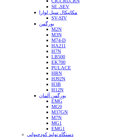
CR،CRI،CRN
SE ،SEV
مکانیکال سیل لوارا
SV-SIV
بورگمن
M2N
M3N
M74-D
HA211
H7N
LB500
EK700
PULACE
HRN
HJ92N
H3B
H12N
بورگمن آلمان
EMG
MG9
M37GN
M7N
MG1
EMG1
دستگاه تولید کودحیوانی