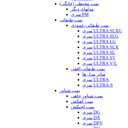
پمپ محیطی (خانگی)
مدلهای دیگر
سری PM
پمپ طبقاتی
پمپ طبقاتی-عمودی
سری ULTRA SLXG
سری ULTRA SLG
سری ULTRA LG
سری ULTRA SLX
سری ULTRA SL
سری ULTRA SV
سری ULTRA V/L
پمپ طبقاتی-افقی
سایر مدل ها
سری ULTRA
سری ULTRA-S
پمپ شناور
پمپ شناور چاهی
پمپ کفکش
پمپ لجنکش
سری DG
سری DX
سری DPV