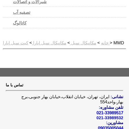
شیرآلات و اتصالات
تصفیه آب
کاتالوگ
> MMD
کیت سیل ابارا
خانه
>
مکانیکال سیل
>
مکانیکال سیل ابارا
>
تماس با ما
نشانی:
ایران، تهران، خیابان انقلاب،خیابان بهار جنوبی،برج
بهار،واحد554
تلفن مشاوره:
021-33989517
021-33989532
مشاورین:
09035005044