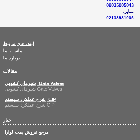
09035005043
نمابر
:
02133981005
لینک های مرتبط
تماس با ما
درباره ما
مقالات
شیرهای کشویی Gate Valves
شیرهای کشویی Gate Valves
شرح عملکرد سیستم CIP
شرح عملکرد سیستم CIP
اخبار
مرجع فروش پمپ لوارا