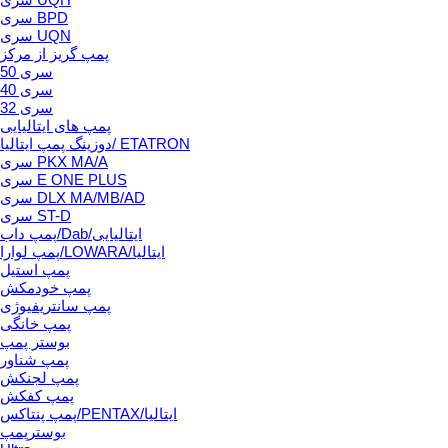
سری BPD
سری UQN
پمپ گریز از مرکز
سری 50
سری 40
سری 32
پمپ های ایتالیایی
دوزینگ پمپ ایتالیا/ ETATRON
سری PKX MA/A
سری E ONE PLUS
سری DLX MA/MB/AD
سری ST-D
پمپ داب/Dab/ایتالیایی
پمپ لوارا/LOWARA/ایتالیا
پمپ استیل
پمپ خودمکش
پمپ سانتریفیوژی
پمپ خانگی
بوستر پمپ
پمپ شناور
پمپ لجنکش
پمپ کفکش
پمپ پنتاکس/PENTAX/ایتالیا
بوسترپمپ