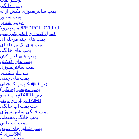
پمپ خانگی
پمپ سانتریفیوژی مکش از ته
پمپ شناور
موتور شناور
پمپ پدرولا/PEDROLLO/ایتالیا
کنترل کننده ی الکتریکی پمپ
پمپ های چند مرحله ای
پمپ های تک مرحله ای
پمپ های خانگی
پمپ های لجن کش
پمپ های کفکش
پمپ سانتریفیوژی
پمپ آب شناور
پمپ های چینی
پمپ کایجیلی Kaijieli چین
پمپ محیطی(خانگی)
پمپ تایفو/TAIFU/چین
درباره ی تایفو TAIFU
جت پمپ آب خانگی
پمپ خانگی سانتریفیوژی
پمپ خانگی محیطی
پمپ آب خاص
پمپ شناور چاه عمیق
سری 4SM