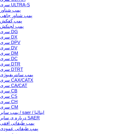
سری ULTRA-S
پمپ شناور
پمپ شناور چاهی
پمپ کفکش
پمپ لجنکش
سری DG
سری DX
سری DPV
سری DV
سری DM
سری DC
سری DTR
سری DTRT
پمپ سانتریفیوژی
سری CAX/CATX
سری CA/CAT
سری CB
سری CS
سری CH
سری CM
پمپ سایر / saer / ایتالیا
درباره ی سایر SAER
پمپ طبقاتی افقی
پمپ طبقاتی عمودی
بوستر پمپ