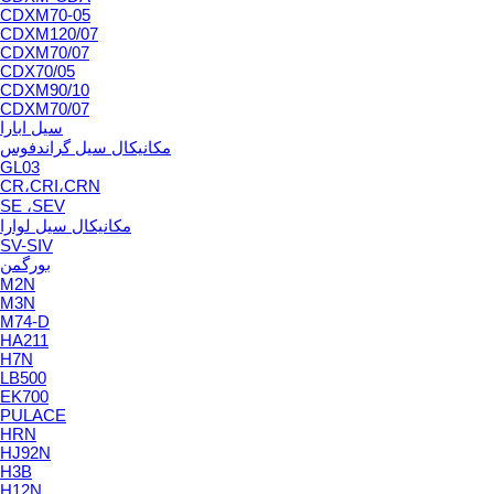
CDXM70-05
CDXM120/07
CDXM70/07
CDX70/05
CDXM90/10
CDXM70/07
سیل ابارا
مکانیکال سیل گراندفوس
GL03
CR،CRI،CRN
SE ،SEV
مکانیکال سیل لوارا
SV-SIV
بورگمن
M2N
M3N
M74-D
HA211
H7N
LB500
EK700
PULACE
HRN
HJ92N
H3B
H12N