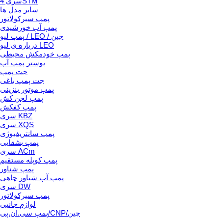
سری 4STM
سایر مدل ها
پمپ سیرکولاتور
پمپ آب خورشیدی
پمپ لیو / LEO / چین
درباره ی لیو LEO
پمپ خودمکش محیطی
بوستر پمپ آب
جت پمپ
جت پمپ باغی
پمپ موتور بنزینی
پمپ لجن کش
پمپ کفکش
سری KBZ
سری XQS
پمپ سانتریفیوژی
پمپ بشقابی
سری ACm
پمپ کوپله مستقیم
پمپ شناور
پمپ آب شناور چاهی
سری DW
پمپ سیرکولاتور
لوازم جانبی
پمپ سی.ان.پی/CNP/چین