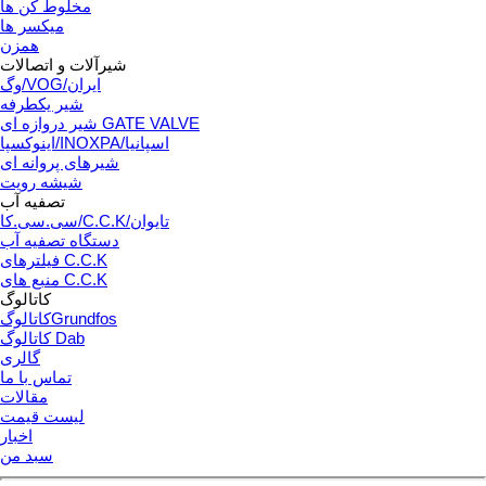
مخلوط کن ها
میکسر ها
همزن
شیرآلات و اتصالات
وگ/VOG/ایران
شیر یکطرفه
شیر دروازه ای GATE VALVE
اینوکسپا/INOXPA/اسپانیا
شیرهای پروانه ای
شیشه رویت
تصفیه آب
سی.سی.کا/C.C.K/تایوان
دستگاه تصفیه آب
فیلترهای C.C.K
منبع های C.C.K
کاتالوگ
کاتالوگGrundfos
کاتالوگ Dab
گالری
تماس با ما
مقالات
لیست قیمت
اخبار
سبد من