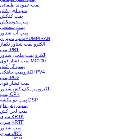
پمپ عمودی طبقاتی
پمپ لجن کش
پمپ کفکش
پمپ خودمکش
پمپ سطحی
پمپ آب شناور
پمپ پمپیران/PUMPIRAN
الکترو پمپ شناور تکفاز
پمپ PB1
الکترو پمپ ملخی شناور
پمپ فشار قوی MC200
پمپ گل کش
الکتروپمپ چاهکی PV4
پمپ PO2
پمپ فشار قوی
الکتروپمپ کف کش شناور
پمپ CPK
پمپ دو مکشه DSP
پمپ روغن داغ
پمپ لجن کش
سری KRTK
سری KRTF
پمپ شناور
سری URD
سری UQH