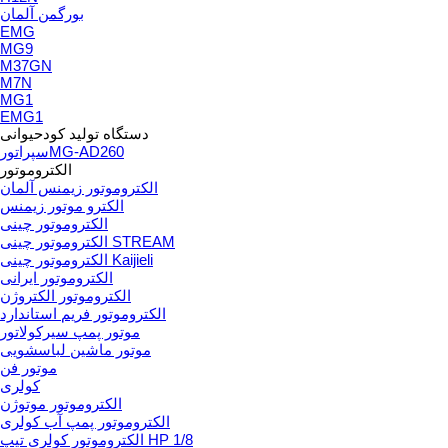
بورگمن آلمان
EMG
MG9
M37GN
M7N
MG1
EMG1
دستگاه تولید کودحیوانی
سپراتورMG-AD260
الکتروموتور
الکتروموتور زیمنس آلمان
الکترو موتور زیمنس
الکتروموتور چینی
الکتروموتور چینی STREAM
الکتروموتور چینی Kaijieli
الکتروموتور ایرانی
الکتروموتور الکتروژن
الکتروموتور فریم استاندارد
موتور پمپ سیرکولاتور
موتور ماشین لباسشویی
موتور فن
کولری
الکتروموتور موتوژن
الکتروموتور پمپ آب کولری
الکتروموتور کولری تیپ HP 1/8