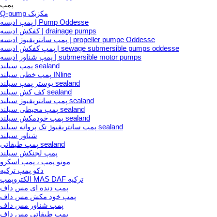
پمپ
Q-pump مکزیک
پمپ ادیسه | Pump Oddesse
کفکش ادیسه | drainage pumps
پمپ سانتریفیوژ ادیسه | propeller pumpe Oddesse
پمپ کفکش ادیسه | sewage submersible pumps oddesse
پمپ شناور ادیسه | submersible motor pumps
پمپ سیلند sealand
پمپ خطی سیلند INline
بوستر پمپ سیلند sealand
کف کش سیلند sealand
پمپ سانتریفیوژ سیلند sealand
پمپ محیطی سیلند sealand
پمپ خودمکش سیلند sealand
پمپ سانتریفیوژ تک پروانه سیلند sealand
شناور سیلند
پمپ طبقاتی sealand
پمپ لجنکش سیلند
مونو پمپ ، پمپ اسکرو
دکو پمپ ترکیه
الکتروپمپ MAS DAF ترکیه
پمپ دنده ای مس داف
پمپ خود مکش مس داف
پمپ شناور مس داف
پمپ طبقاتی مس داف