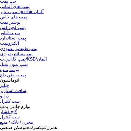
جت پمپ
پمپ های آلمانی
پمپ پنتایر pentair آلمان
پمپ های خاص
بوستر پمپ
پمپ لجن کش
پمپ شناور
پمپ استاندارد
الکتروپمپ
پمپ طبقاتی عمودی
پمپ سانتریفیوژی
پمپ کا.اس.ب/KSB/آلمان
پمپ بدون سیل
بوسترپمپ
پمپ روغن داغ
اتوماسیون
فیلتر
سافت استارتر
درایو
ست کنترل
لوازم جانبی پمپ
گیج فشار
ست کنترل
مخزن / تانک / منبع
همزن/میکسر/مخلوطکن صنعتی