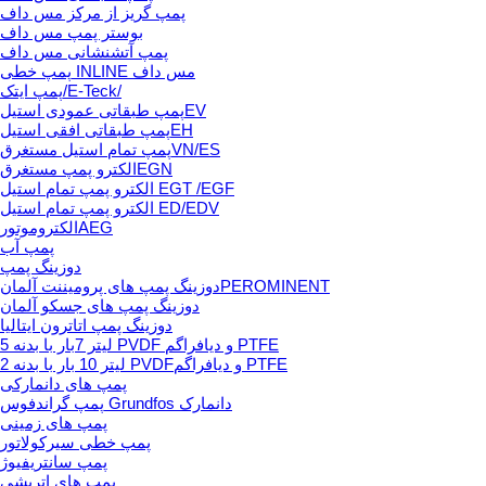
پمپ گریز از مرکز مس داف
بوستر پمپ مس داف
پمپ آتشنشانی مس داف
پمپ خطی INLINE مس داف
پمپ ایتک/E-Teck/
پمپ طبقاتی عمودی استیلEV
پمپ طبقاتی افقی استیلEH
پمپ تمام استیل مستغرقVN/ES
الکترو پمپ مستغرقEGN
الکترو پمپ تمام استیل EGT /EGF
الکترو پمپ تمام استیل ED/EDV
الکتروموتورAEG
پمپ آب
دوزینگ پمپ
دوزینگ پمپ های پرومیننت آلمانPEROMINENT
دوزینگ پمپ های جسکو آلمان
دوزینگ پمپ اتاترون ایتالیا
5 لیتر 7بار با بدنه PVDF و دیافراگم PTFE
2 لیتر 10 بار با بدنه PVDFو دیافراگم PTFE
پمپ های دانمارکی
پمپ گراندفوس Grundfos دانمارک
پمپ های زمینی
پمپ خطی سیرکولاتور
پمپ سانتریفیوژ
پمپ های اتریشی