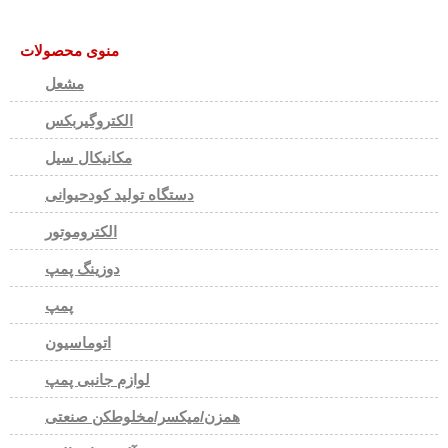
منوی محصولات
مشعل
الکتروگیربکس
مکانیکال سیل
دستگاه تولید کودحیوانی
الکتروموتور
دوزینگ پمپ
پمپ
اتوماسیون
لوازم جانبی پمپ
همزن/میکسر/مخلوطکن صنعتی