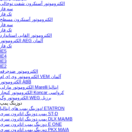
الکتروموتور آسنکرون شفت توخالی
سه فاز
تک فاز
الکتروموتور آسنکرون مسطح
سه فاز
تک فاز
الکتروموتور القایی استاندارد
الکتروموتور AEG آلمان
تک فاز
IE5
IE4
IE3
IE2
الکتروموتور ضدجرقه
الکتروموتور وی ای ام VEM آلمان
الکتروموتور ABB
الکتروموتور مارلی Marelli ایتالیا
الکتروموتور کنچار Koncar کرواسی
الکتروموتور وگ WEG برزیل
دوزینگ پمپ
دوزینگ پمپ های ایتالیا/ ETATRON
پمپ دوزینگ اتاترون سری ST-D
پمپ دوزینگ اتاترون سری DLX MA/MB
دوزینگ پمپ اتاترون سری E ONE
دوزینگ پمپ اتاترون سری PKX MA/A