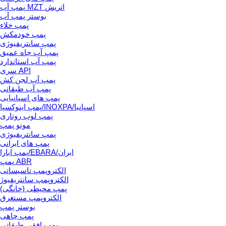
پمپ آب MZT اتریش
بوستر پمپ آب
پمپ خلاء
پمپ خودمکش
پمپ سانتریفیوژی
پمپ آب چاه عمیق
پمپ آب استاندارد
سری API
پمپ آب لجن کش
پمپ آب طبقاتی
پمپ های اسپانیایی
پمپ اینوکسپا/INOXPA/اسپانیا
پمپ لوب روتاری
مونو پمپ
پمپ سانتریفیوژی
پمپ های ایرانی
پمپ ابارا/EBARA/ایران
پمپ ABR
الکتروپمپ تاسیساتی
الکتروپمپ سانتریفیوژ
پمپ محیطی (خانگی)
الکتروپمپ مستغرق
بوستر پمپ
پمپ چاهی
پمپ افقی طبقاتی