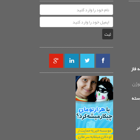
ثبت
 فاز
وژن
سته
ر