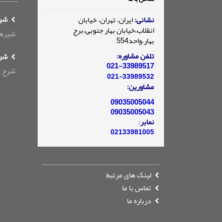
شیره
نشانی:
ایران، تهران، خیابان
انقلاب،خیابان بهار جنوبی،برج
شیرهای ک
بهار،واحد554
تلفن مشاوره:
شرح
021-33989517
شرح عم
021-33989532
مشاورین:
09035005044
09035005043
نمابر
:
02133981005
لینک های مرتبط
تماس با ما
درباره ما