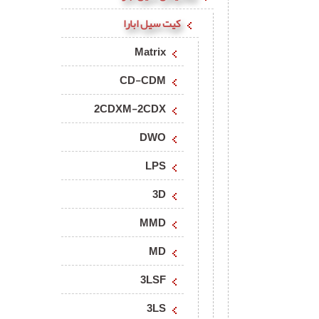
کیت سیل ابارا
Matrix
CD-CDM
2CDXM-2CDX
DWO
LPS
3D
MMD
MD
3LSF
3LS