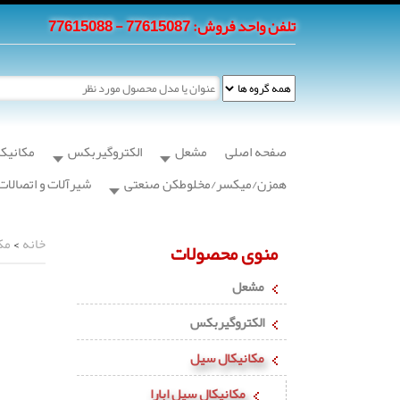
تلفن واحد فروش: 77615087 - 77615088
صفحه اصلی
مشعل
الکتروگیربکس
مکانیک
همزن/میکسر/مخلوطکن صنعتی
شیرآلات و اتصالات
خانه
>
مک
منوی محصولات
مشعل
الکتروگیربکس
مکانیکال سیل
مکانیکال سیل ابارا