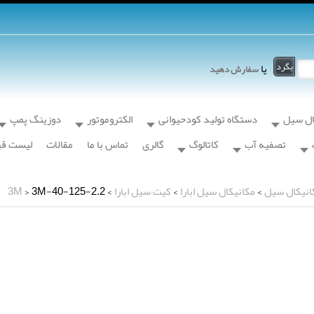
یا
سفارش دهید
ال سیل
دستگاه تولید کودحیوانی
الکتروموتور
دوزینگ پمپ
تصفیه آب
کاتالوگ
گالری
تماس با ما
مقالات
لیست ق
انیکال سیل
>
مکانیکال سیل ابارا
>
کیت سیل ابارا
>
> 3M-40-125-2.2
3M