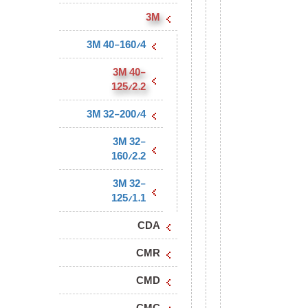
3M
3M 40-160/4
3M 40-
125/2.2
3M 32-200/4
3M 32-
160/2.2
3M 32-
125/1.1
CDA
CMR
CMD