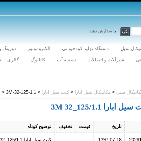
یا
سفارش دهید
یکال سیل
دستگاه تولید کودحیوانی
الکتروموتور
دوزینگ 
ی
شیرآلات و اتصالات
تصفیه آب
کاتالوگ
گالری
ت
انیکال سیل
>
مکانیکال سیل ابارا
>
کیت سیل ابارا
>
> 3M-32-125-1.1
M
یل ابارا 3M 32_125/1.1
تاریخ
قیمت
تخفیف
توضیح کوتاه
2026
1397-07-18
کیت سیل ابارا 3M 32_125/1.1