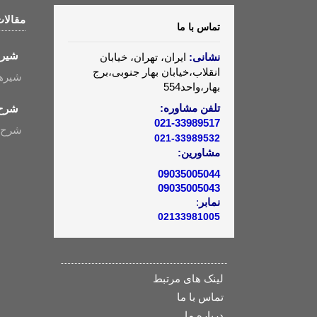
مقالا
تماس با ما
شیرهای
نشانی:
ایران، تهران، خیابان
انقلاب،خیابان بهار جنوبی،برج
شیرهای ک
بهار،واحد554
تلفن مشاوره:
شرح 
021-33989517
شرح ع
021-33989532
مشاورین:
09035005044
09035005043
نمابر
:
02133981005
لینک های مرتبط
تماس با ما
درباره ما