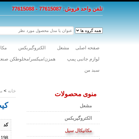
تلفن واحد فروش: 77615087 - 77615088
صفحه اصلی
مشعل
الکتروگیربکس
مکان
لوازم جانبی پمپ
همزن/میکسر/مخلوطکن صنعت
سبد من
خانه
>
مک
منوی محصولات
کیت س
مشعل
الکتروگیربکس
کد
مکانیکال سیل
1198