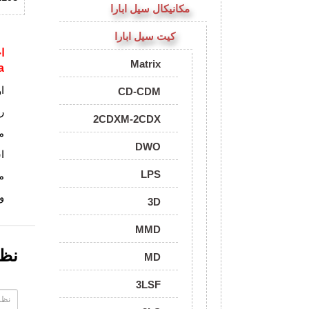
مکانیکال سیل ابارا
کیت سیل ابارا
ا
Matrix
a
ا
CD-CDM
ر
2CDXM-2CDX
م
DWO
ا
LPS
م
و
3D
MMD
نظ
MD
3LSF