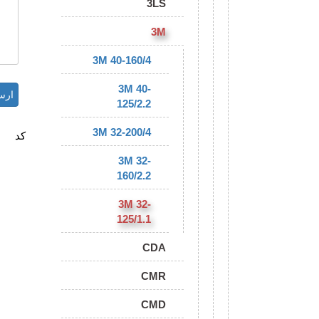
3LS
3M
3M 40-160/4
3M 40-
125/2.2
3M 32-200/4
کد
3M 32-
160/2.2
3M 32-
125/1.1
CDA
CMR
CMD