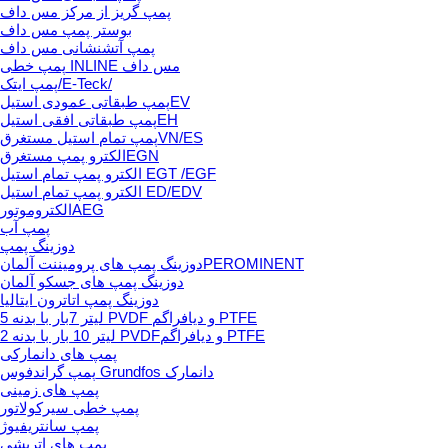
پمپ گریز از مرکز مس داف
بوستر پمپ مس داف
پمپ آتشنشانی مس داف
پمپ خطی INLINE مس داف
پمپ ایتک/E-Teck/
پمپ طبقاتی عمودی استیلEV
پمپ طبقاتی افقی استیلEH
پمپ تمام استیل مستغرقVN/ES
الکترو پمپ مستغرقEGN
الکترو پمپ تمام استیل EGT /EGF
الکترو پمپ تمام استیل ED/EDV
الکتروموتورAEG
پمپ آب
دوزینگ پمپ
دوزینگ پمپ های پرومیننت آلمانPEROMINENT
دوزینگ پمپ های جسکو آلمان
دوزینگ پمپ اتاترون ایتالیا
5 لیتر 7بار با بدنه PVDF و دیافراگم PTFE
2 لیتر 10 بار با بدنه PVDFو دیافراگم PTFE
پمپ های دانمارکی
پمپ گراندفوس Grundfos دانمارک
پمپ های زمینی
پمپ خطی سیرکولاتور
پمپ سانتریفیوژ
پمپ های اتریشی