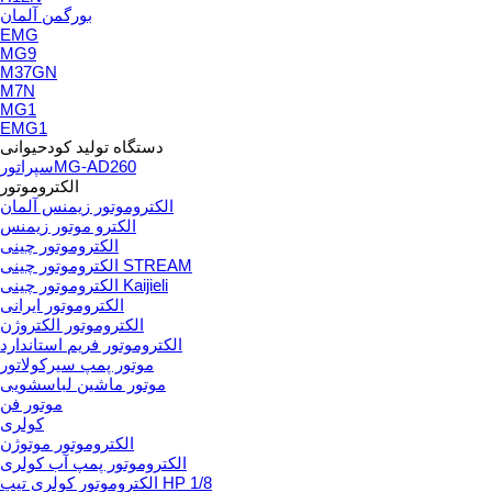
بورگمن آلمان
EMG
MG9
M37GN
M7N
MG1
EMG1
دستگاه تولید کودحیوانی
سپراتورMG-AD260
الکتروموتور
الکتروموتور زیمنس آلمان
الکترو موتور زیمنس
الکتروموتور چینی
الکتروموتور چینی STREAM
الکتروموتور چینی Kaijieli
الکتروموتور ایرانی
الکتروموتور الکتروژن
الکتروموتور فریم استاندارد
موتور پمپ سیرکولاتور
موتور ماشین لباسشویی
موتور فن
کولری
الکتروموتور موتوژن
الکتروموتور پمپ آب کولری
الکتروموتور کولری تیپ HP 1/8