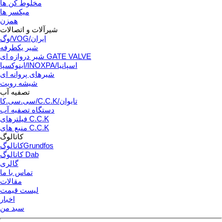
مخلوط کن ها
میکسر ها
همزن
شیرآلات و اتصالات
وگ/VOG/ایران
شیر یکطرفه
شیر دروازه ای GATE VALVE
اینوکسپا/INOXPA/اسپانیا
شیرهای پروانه ای
شیشه رویت
تصفیه آب
سی.سی.کا/C.C.K/تایوان
دستگاه تصفیه آب
فیلترهای C.C.K
منبع های C.C.K
کاتالوگ
کاتالوگGrundfos
کاتالوگ Dab
گالری
تماس با ما
مقالات
لیست قیمت
اخبار
سبد من