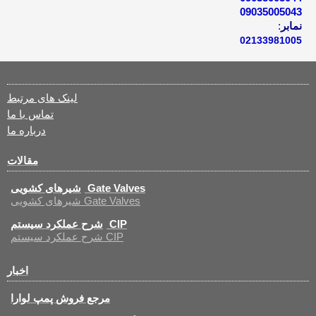
09035005043
نمابر
:
02133981005
لینک های مرتبط
تماس با ما
درباره ما
مقالات
شیرهای کشویی Gate Valves
شیرهای کشویی Gate Valves
شرح عملکرد سیستم CIP
شرح عملکرد سیستم CIP
اخبار
مرجع فروش پمپ لوارا