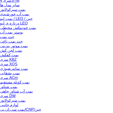
سری 4STM
سایر مدل ها
پمپ سیرکولاتور
پمپ آب خورشیدی
پمپ لیو / LEO / چین
درباره ی لیو LEO
پمپ خودمکش محیطی
بوستر پمپ آب
جت پمپ
جت پمپ باغی
پمپ موتور بنزینی
پمپ لجن کش
پمپ کفکش
سری KBZ
سری XQS
پمپ سانتریفیوژی
پمپ بشقابی
سری ACm
پمپ کوپله مستقیم
پمپ شناور
پمپ آب شناور چاهی
سری DW
پمپ سیرکولاتور
لوازم جانبی
پمپ سی.ان.پی/CNP/چین