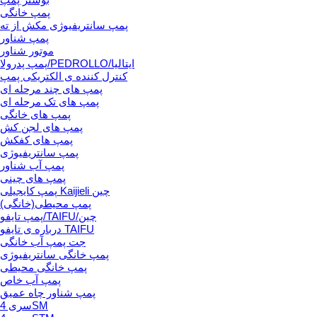
پمپ خانگی
پمپ سانتریفیوژی مکش از ته
پمپ شناور
موتور شناور
پمپ پدرولا/PEDROLLO/ایتالیا
کنترل کننده ی الکتریکی پمپ
پمپ های چند مرحله ای
پمپ های تک مرحله ای
پمپ های خانگی
پمپ های لجن کش
پمپ های کفکش
پمپ سانتریفیوژی
پمپ آب شناور
پمپ های چینی
پمپ کایجیلی Kaijieli چین
پمپ محیطی(خانگی)
پمپ تایفو/TAIFU/چین
درباره ی تایفو TAIFU
جت پمپ آب خانگی
پمپ خانگی سانتریفیوژی
پمپ خانگی محیطی
پمپ آب خاص
پمپ شناور چاه عمیق
سری 4SM