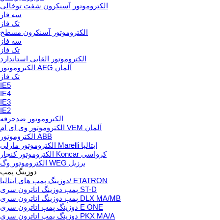
الکتروموتور آسنکرون شفت توخالی
سه فاز
تک فاز
الکتروموتور آسنکرون مسطح
سه فاز
تک فاز
الکتروموتور القایی استاندارد
الکتروموتور AEG آلمان
تک فاز
IE5
IE4
IE3
IE2
الکتروموتور ضدجرقه
الکتروموتور وی ای ام VEM آلمان
الکتروموتور ABB
الکتروموتور مارلی Marelli ایتالیا
الکتروموتور کنچار Koncar کرواسی
الکتروموتور وگ WEG برزیل
دوزینگ پمپ
دوزینگ پمپ های ایتالیا/ ETATRON
پمپ دوزینگ اتاترون سری ST-D
پمپ دوزینگ اتاترون سری DLX MA/MB
دوزینگ پمپ اتاترون سری E ONE
دوزینگ پمپ اتاترون سری PKX MA/A