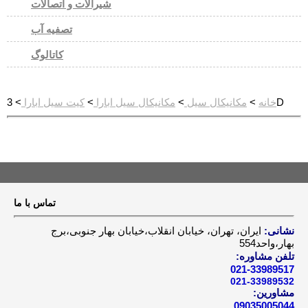
شیرآلات و اتصالات
تصفیه آب
کاتالوگ
> 3D
خانه
>
مکانیکال سیل
>
مکانیکال سیل ابارا
>
کیت سیل ابارا
تماس با ما
نشانی:
ایران، تهران، خیابان انقلاب،خیابان بهار جنوبی،برج
بهار،واحد554
تلفن مشاوره:
021-33989517
021-33989532
مشاورین:
09035005044