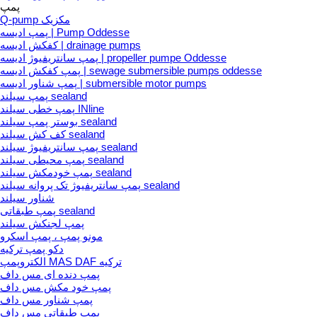
پمپ
Q-pump مکزیک
پمپ ادیسه | Pump Oddesse
کفکش ادیسه | drainage pumps
پمپ سانتریفیوژ ادیسه | propeller pumpe Oddesse
پمپ کفکش ادیسه | sewage submersible pumps oddesse
پمپ شناور ادیسه | submersible motor pumps
پمپ سیلند sealand
پمپ خطی سیلند INline
بوستر پمپ سیلند sealand
کف کش سیلند sealand
پمپ سانتریفیوژ سیلند sealand
پمپ محیطی سیلند sealand
پمپ خودمکش سیلند sealand
پمپ سانتریفیوژ تک پروانه سیلند sealand
شناور سیلند
پمپ طبقاتی sealand
پمپ لجنکش سیلند
مونو پمپ ، پمپ اسکرو
دکو پمپ ترکیه
الکتروپمپ MAS DAF ترکیه
پمپ دنده ای مس داف
پمپ خود مکش مس داف
پمپ شناور مس داف
پمپ طبقاتی مس داف