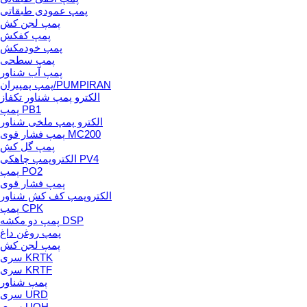
پمپ عمودی طبقاتی
پمپ لجن کش
پمپ کفکش
پمپ خودمکش
پمپ سطحی
پمپ آب شناور
پمپ پمپیران/PUMPIRAN
الکترو پمپ شناور تکفاز
پمپ PB1
الکترو پمپ ملخی شناور
پمپ فشار قوی MC200
پمپ گل کش
الکتروپمپ چاهکی PV4
پمپ PO2
پمپ فشار قوی
الکتروپمپ کف کش شناور
پمپ CPK
پمپ دو مکشه DSP
پمپ روغن داغ
پمپ لجن کش
سری KRTK
سری KRTF
پمپ شناور
سری URD
سری UQH