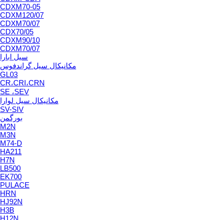
CDXM70-05
CDXM120/07
CDXM70/07
CDX70/05
CDXM90/10
CDXM70/07
سیل ابارا
مکانیکال سیل گراندفوس
GL03
CR،CRI،CRN
SE ،SEV
مکانیکال سیل لوارا
SV-SIV
بورگمن
M2N
M3N
M74-D
HA211
H7N
LB500
EK700
PULACE
HRN
HJ92N
H3B
H12N