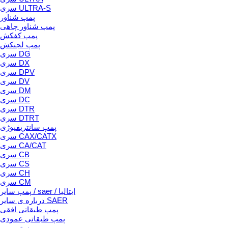
سری ULTRA-S
پمپ شناور
پمپ شناور چاهی
پمپ کفکش
پمپ لجنکش
سری DG
سری DX
سری DPV
سری DV
سری DM
سری DC
سری DTR
سری DTRT
پمپ سانتریفیوژی
سری CAX/CATX
سری CA/CAT
سری CB
سری CS
سری CH
سری CM
پمپ سایر / saer / ایتالیا
درباره ی سایر SAER
پمپ طبقاتی افقی
پمپ طبقاتی عمودی
بوستر پمپ