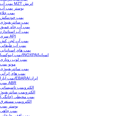
پمپ آب MZT اتریش
بوستر پمپ آب
پمپ خلاء
پمپ خودمکش
پمپ سانتریفیوژی
پمپ آب چاه عمیق
پمپ آب استاندارد
سری API
پمپ آب لجن کش
پمپ آب طبقاتی
پمپ های اسپانیایی
پمپ اینوکسپا/INOXPA/اسپانیا
پمپ لوب روتاری
مونو پمپ
پمپ سانتریفیوژی
پمپ های ایرانی
پمپ ابارا/EBARA/ایران
پمپ ABR
الکتروپمپ تاسیساتی
الکتروپمپ سانتریفیوژ
پمپ محیطی (خانگی)
الکتروپمپ مستغرق
بوستر پمپ
پمپ چاهی
پمپ افقی طبقاتی