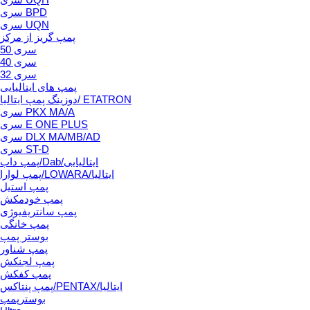
سری BPD
سری UQN
پمپ گریز از مرکز
سری 50
سری 40
سری 32
پمپ های ایتالیایی
دوزینگ پمپ ایتالیا/ ETATRON
سری PKX MA/A
سری E ONE PLUS
سری DLX MA/MB/AD
سری ST-D
پمپ داب/Dab/ایتالیایی
پمپ لوارا/LOWARA/ایتالیا
پمپ استیل
پمپ خودمکش
پمپ سانتریفیوژی
پمپ خانگی
بوستر پمپ
پمپ شناور
پمپ لجنکش
پمپ کفکش
پمپ پنتاکس/PENTAX/ایتالیا
بوسترپمپ