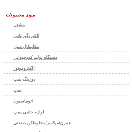
منوی محصولات
مشعل
الکتروگیربکس
مکانیکال سیل
دستگاه تولید کودحیوانی
الکتروموتور
دوزینگ پمپ
پمپ
اتوماسیون
لوازم جانبی پمپ
همزن/میکسر/مخلوطکن صنعتی