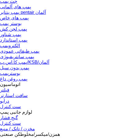
جت پمپ
پمپ های آلمانی
پمپ پنتایر pentair آلمان
پمپ های خاص
بوستر پمپ
پمپ لجن کش
پمپ شناور
پمپ استاندارد
الکتروپمپ
پمپ طبقاتی عمودی
پمپ سانتریفیوژی
پمپ کا.اس.ب/KSB/آلمان
پمپ بدون سیل
بوسترپمپ
پمپ روغن داغ
اتوماسیون
فیلتر
سافت استارتر
درایو
ست کنترل
لوازم جانبی پمپ
گیج فشار
ست کنترل
مخزن / تانک / منبع
همزن/میکسر/مخلوطکن صنعتی