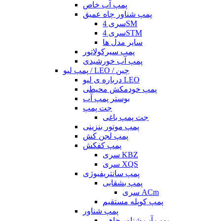
پمپ آب خاص
پمپ شناور چاه عمیق
سری 4SM
سری 4STM
سایر مدل ها
پمپ سیرکولاتور
پمپ آب خورشیدی
پمپ لیو / LEO / چین
درباره ی لیو LEO
پمپ خودمکش محیطی
بوستر پمپ آب
جت پمپ
جت پمپ باغی
پمپ موتور بنزینی
پمپ لجن کش
پمپ کفکش
سری KBZ
سری XQS
پمپ سانتریفیوژی
پمپ بشقابی
سری ACm
پمپ کوپله مستقیم
پمپ شناور
پمپ آب شناور چاهی