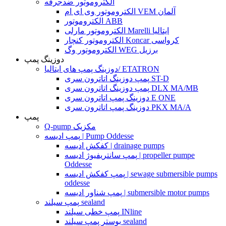
الکتروموتور ضدجرقه
الکتروموتور وی ای ام VEM آلمان
الکتروموتور ABB
الکتروموتور مارلی Marelli ایتالیا
الکتروموتور کنچار Koncar کرواسی
الکتروموتور وگ WEG برزیل
دوزینگ پمپ
دوزینگ پمپ های ایتالیا/ ETATRON
پمپ دوزینگ اتاترون سری ST-D
پمپ دوزینگ اتاترون سری DLX MA/MB
دوزینگ پمپ اتاترون سری E ONE
دوزینگ پمپ اتاترون سری PKX MA/A
پمپ
Q-pump مکزیک
پمپ ادیسه | Pump Oddesse
کفکش ادیسه | drainage pumps
پمپ سانتریفیوژ ادیسه | propeller pumpe
Oddesse
پمپ کفکش ادیسه | sewage submersible pumps
oddesse
پمپ شناور ادیسه | submersible motor pumps
پمپ سیلند sealand
پمپ خطی سیلند INline
بوستر پمپ سیلند sealand