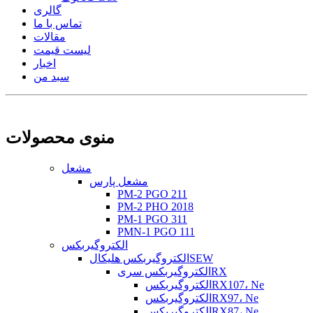
گالری
تماس با ما
مقالات
لیست قیمت
اخبار
سبد من
منوی محصولات
مشعل
مشعل پارس
PM-2 PGO 211
PM-2 PHO 2018
PM-1 PGO 311
PMN-1 PGO 111
الکتروگیربکس
الکتروگیربکس هلیکالSEW
الکتروگیربکس سریRX
الکتروگیربکسRX107، Ne
الکتروگیربکسRX97، Ne
الکتروگیربکسRX87، Ne