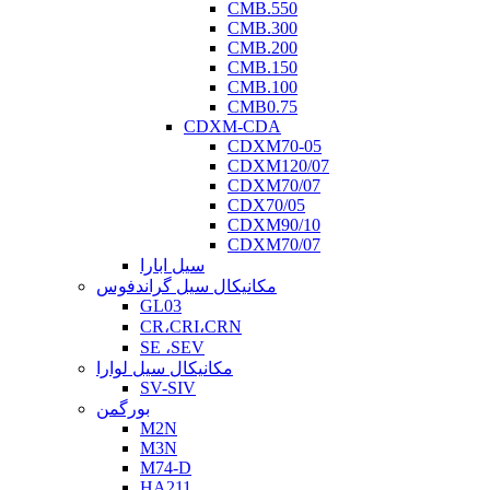
CMB.550
CMB.300
CMB.200
CMB.150
CMB.100
CMB0.75
CDXM-CDA
CDXM70-05
CDXM120/07
CDXM70/07
CDX70/05
CDXM90/10
CDXM70/07
سیل ابارا
مکانیکال سیل گراندفوس
GL03
CR،CRI،CRN
SE ،SEV
مکانیکال سیل لوارا
SV-SIV
بورگمن
M2N
M3N
M74-D
HA211