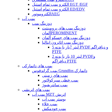
الکترو پمپ تمام استیل EGT /EGF
الکترو پمپ تمام استیل ED/EDV
الکتروموتورAEG
پمپ آب
دوزینگ پمپ
دوزینگ پمپ های پرومیننت
آلمانPEROMINENT
دوزینگ پمپ های جسکو آلمان
دوزینگ پمپ اتاترون ایتالیا
5 لیتر 7بار با بدنه PVDF و دیافراگم
PTFE
2 لیتر 10 بار با بدنه PVDFو
دیافراگم PTFE
پمپ های دانمارکی
پمپ گراندفوس Grundfos دانمارک
پمپ های زمینی
پمپ خطی سیرکولاتور
پمپ سانتریفیوژ
پمپ های اتریشی
پمپ آب MZT اتریش
بوستر پمپ آب
پمپ خلاء
پمپ خودمکش