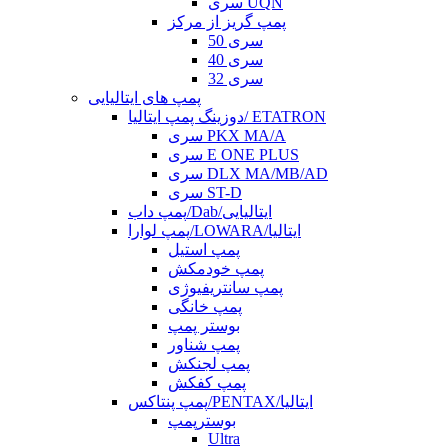
سری UQN
پمپ گریز از مرکز
سری 50
سری 40
سری 32
پمپ های ایتالیایی
دوزینگ پمپ ایتالیا/ ETATRON
سری PKX MA/A
سری E ONE PLUS
سری DLX MA/MB/AD
سری ST-D
پمپ داب/Dab/ایتالیایی
پمپ لوارا/LOWARA/ایتالیا
پمپ استیل
پمپ خودمکش
پمپ سانتریفیوژی
پمپ خانگی
بوستر پمپ
پمپ شناور
پمپ لجنکش
پمپ کفکش
پمپ پنتاکس/PENTAX/ایتالیا
بوسترپمپ
Ultra