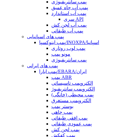
پمپ سانتریفیوژی
پمپ آب چاه عمیق
پمپ آب استاندارد
سری API
پمپ آب لجن کش
پمپ آب طبقاتی
پمپ های اسپانیایی
پمپ اینوکسپا/INOXPA/اسپانیا
پمپ لوب روتاری
مونو پمپ
پمپ سانتریفیوژی
پمپ های ایرانی
پمپ ابارا/EBARA/ایران
پمپ ABR
الکتروپمپ تاسیساتی
الکتروپمپ سانتریفیوژ
پمپ محیطی (خانگی)
الکتروپمپ مستغرق
بوستر پمپ
پمپ چاهی
پمپ افقی طبقاتی
پمپ عمودی طبقاتی
پمپ لجن کش
پمپ کفکش