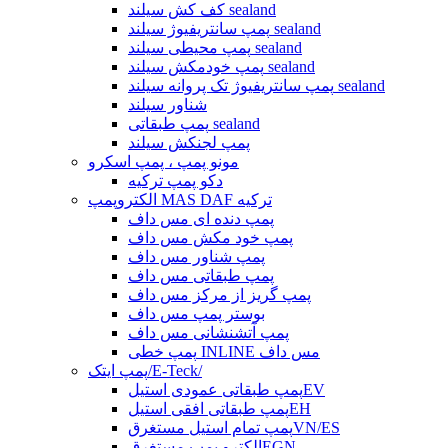
کف کش سیلند sealand
پمپ سانتریفیوژ سیلند sealand
پمپ محیطی سیلند sealand
پمپ خودمکش سیلند sealand
پمپ سانتریفیوژ تک پروانه سیلند sealand
شناور سیلند
پمپ طبقاتی sealand
پمپ لجنکش سیلند
مونو پمپ ، پمپ اسکرو
دکو پمپ ترکیه
الکتروپمپ MAS DAF ترکیه
پمپ دنده ای مس داف
پمپ خود مکش مس داف
پمپ شناور مس داف
پمپ طبقاتی مس داف
پمپ گریز از مرکز مس داف
بوستر پمپ مس داف
پمپ آتشنشانی مس داف
پمپ خطی INLINE مس داف
پمپ ایتک/E-Teck/
پمپ طبقاتی عمودی استیلEV
پمپ طبقاتی افقی استیلEH
پمپ تمام استیل مستغرقVN/ES
الکترو پمپ مستغرقEGN