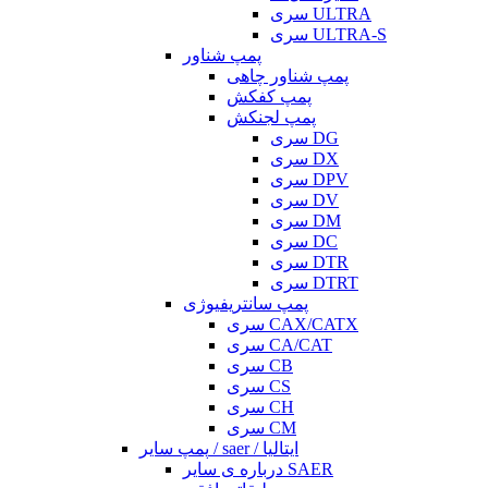
سری ULTRA
سری ULTRA-S
پمپ شناور
پمپ شناور چاهی
پمپ کفکش
پمپ لجنکش
سری DG
سری DX
سری DPV
سری DV
سری DM
سری DC
سری DTR
سری DTRT
پمپ سانتریفیوژی
سری CAX/CATX
سری CA/CAT
سری CB
سری CS
سری CH
سری CM
پمپ سایر / saer / ایتالیا
درباره ی سایر SAER