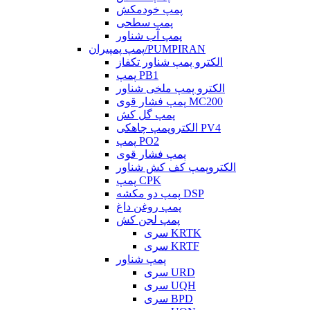
پمپ خودمکش
پمپ سطحی
پمپ آب شناور
پمپ پمپیران/PUMPIRAN
الکترو پمپ شناور تکفاز
پمپ PB1
الکترو پمپ ملخی شناور
پمپ فشار قوی MC200
پمپ گل کش
الکتروپمپ چاهکی PV4
پمپ PO2
پمپ فشار قوی
الکتروپمپ کف کش شناور
پمپ CPK
پمپ دو مکشه DSP
پمپ روغن داغ
پمپ لجن کش
سری KRTK
سری KRTF
پمپ شناور
سری URD
سری UQH
سری BPD