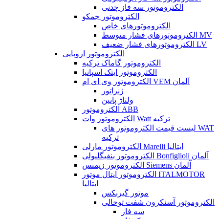
الکتروموتور سه فاز چدنی
الکتروموتور جمکو
الکتروموتورهای خاص
الکتروموتورهای فشار متوسط MV
الکتروموتورهای فشار ضعیف LV
الکتروموتور اروپایی
الکتروموتور گاماک ترکیه
الکتروموتور ایتک اسپانیا
الکتروموتور وی ای ام VEM آلمان
ژنراتور
ولتاژ پایین
الکتروموتور ABB
الکتروموتور وات Watt ترکیه
لیست قیمت الکتروموتور های WAT
ترکیه
الکتروموتور مارلی Marelli ایتالیا
الکتروموتور بنفیگلیولی Bonfiglioli آلمان
الکتروموتور زیمنس Siemens آلمان
الکتروموتور ایتال موتور ITALMOTOR
ایتالیا
موتور گیربکس
الکتروموتور آسنکرون شفت توخالی
سه فاز