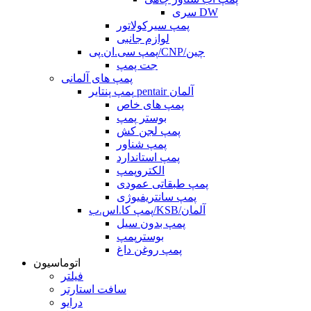
سری DW
پمپ سیرکولاتور
لوازم جانبی
پمپ سی.ان.پی/CNP/چین
جت پمپ
پمپ های آلمانی
پمپ پنتایر pentair آلمان
پمپ های خاص
بوستر پمپ
پمپ لجن کش
پمپ شناور
پمپ استاندارد
الکتروپمپ
پمپ طبقاتی عمودی
پمپ سانتریفیوژی
پمپ کا.اس.ب/KSB/آلمان
پمپ بدون سیل
بوسترپمپ
پمپ روغن داغ
اتوماسیون
فیلتر
سافت استارتر
درایو