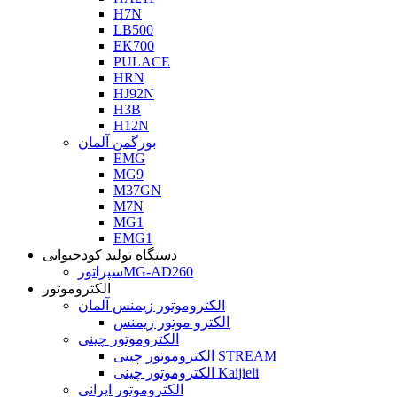
H7N
LB500
EK700
PULACE
HRN
HJ92N
H3B
H12N
بورگمن آلمان
EMG
MG9
M37GN
M7N
MG1
EMG1
دستگاه تولید کودحیوانی
سپراتورMG-AD260
الکتروموتور
الکتروموتور زیمنس آلمان
الکترو موتور زیمنس
الکتروموتور چینی
الکتروموتور چینی STREAM
الکتروموتور چینی Kaijieli
الکتروموتور ایرانی