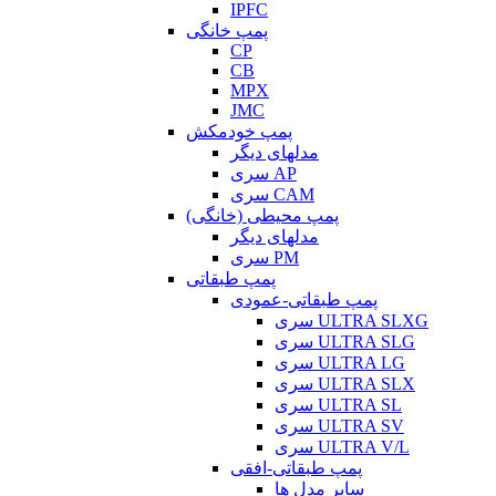
IPFC
پمپ خانگی
CP
CB
MPX
JMC
پمپ خودمکش
مدلهای دیگر
سری AP
سری CAM
پمپ محیطی (خانگی)
مدلهای دیگر
سری PM
پمپ طبقاتی
پمپ طبقاتی-عمودی
سری ULTRA SLXG
سری ULTRA SLG
سری ULTRA LG
سری ULTRA SLX
سری ULTRA SL
سری ULTRA SV
سری ULTRA V/L
پمپ طبقاتی-افقی
سایر مدل ها