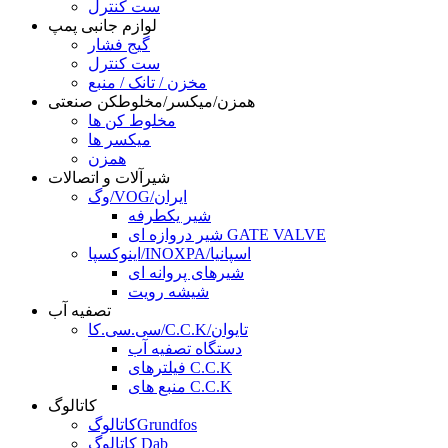
ست کنترل
لوازم جانبی پمپ
گیج فشار
ست کنترل
مخزن / تانک / منبع
همزن/میکسر/مخلوطکن صنعتی
مخلوط کن ها
میکسر ها
همزن
شیرآلات و اتصالات
وگ/VOG/ایران
شیر یکطرفه
شیر دروازه ای GATE VALVE
اینوکسپا/INOXPA/اسپانیا
شیرهای پروانه ای
شیشه رویت
تصفیه آب
سی.سی.کا/C.C.K/تایوان
دستگاه تصفیه آب
فیلترهای C.C.K
منبع های C.C.K
کاتالوگ
کاتالوگGrundfos
کاتالوگ Dab