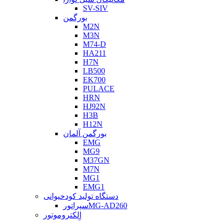
SV-SIV
بورگمن
M2N
M3N
M74-D
HA211
H7N
LB500
EK700
PULACE
HRN
HJ92N
H3B
H12N
بورگمن آلمان
EMG
MG9
M37GN
M7N
MG1
EMG1
دستگاه تولید کودحیوانی
سپراتورMG-AD260
الکتروموتور