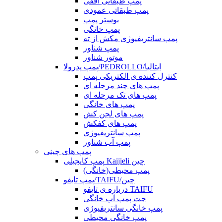
پمپ طبقاتی افقی
پمپ طبقاتی عمودی
بوستر پمپ
پمپ خانگی
پمپ سانتریفیوژی مکش از ته
پمپ شناور
موتور شناور
پمپ پدرولا/PEDROLLO/ایتالیا
کنترل کننده ی الکتریکی پمپ
پمپ های چند مرحله ای
پمپ های تک مرحله ای
پمپ های خانگی
پمپ های لجن کش
پمپ های کفکش
پمپ سانتریفیوژی
پمپ آب شناور
پمپ های چینی
پمپ کایجیلی Kaijieli چین
پمپ محیطی(خانگی)
پمپ تایفو/TAIFU/چین
درباره ی تایفو TAIFU
جت پمپ آب خانگی
پمپ خانگی سانتریفیوژی
پمپ خانگی محیطی