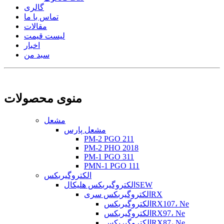
گالری
تماس با ما
مقالات
لیست قیمت
اخبار
سبد من
منوی محصولات
مشعل
مشعل پارس
PM-2 PGO 211
PM-2 PHO 2018
PM-1 PGO 311
PMN-1 PGO 111
الکتروگیربکس
الکتروگیربکس هلیکالSEW
الکتروگیربکس سریRX
الکتروگیربکسRX107، Ne
الکتروگیربکسRX97، Ne
الکتروگیربکسRX87، Ne