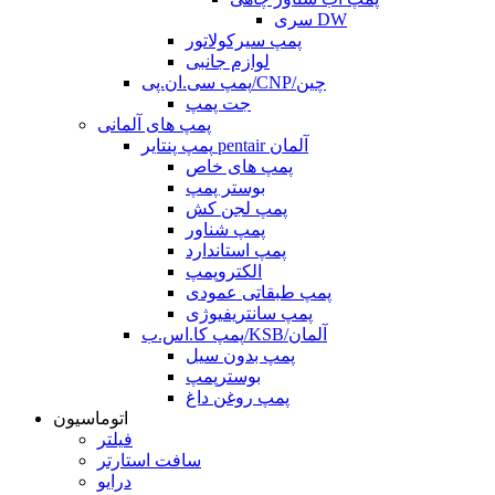
سری DW
پمپ سیرکولاتور
لوازم جانبی
پمپ سی.ان.پی/CNP/چین
جت پمپ
پمپ های آلمانی
پمپ پنتایر pentair آلمان
پمپ های خاص
بوستر پمپ
پمپ لجن کش
پمپ شناور
پمپ استاندارد
الکتروپمپ
پمپ طبقاتی عمودی
پمپ سانتریفیوژی
پمپ کا.اس.ب/KSB/آلمان
پمپ بدون سیل
بوسترپمپ
پمپ روغن داغ
اتوماسیون
فیلتر
سافت استارتر
درایو