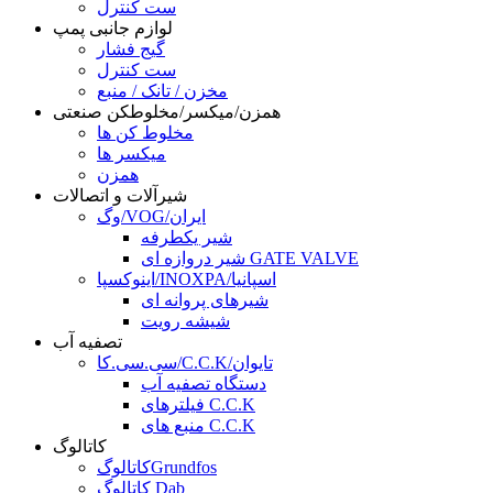
ست کنترل
لوازم جانبی پمپ
گیج فشار
ست کنترل
مخزن / تانک / منبع
همزن/میکسر/مخلوطکن صنعتی
مخلوط کن ها
میکسر ها
همزن
شیرآلات و اتصالات
وگ/VOG/ایران
شیر یکطرفه
شیر دروازه ای GATE VALVE
اینوکسپا/INOXPA/اسپانیا
شیرهای پروانه ای
شیشه رویت
تصفیه آب
سی.سی.کا/C.C.K/تایوان
دستگاه تصفیه آب
فیلترهای C.C.K
منبع های C.C.K
کاتالوگ
کاتالوگGrundfos
کاتالوگ Dab