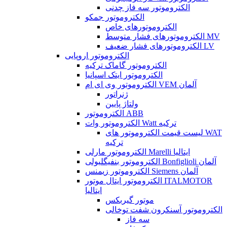
الکتروموتور سه فاز چدنی
الکتروموتور جمکو
الکتروموتورهای خاص
الکتروموتورهای فشار متوسط MV
الکتروموتورهای فشار ضعیف LV
الکتروموتور اروپایی
الکتروموتور گاماک ترکیه
الکتروموتور ایتک اسپانیا
الکتروموتور وی ای ام VEM آلمان
ژنراتور
ولتاژ پایین
الکتروموتور ABB
الکتروموتور وات Watt ترکیه
لیست قیمت الکتروموتور های WAT
ترکیه
الکتروموتور مارلی Marelli ایتالیا
الکتروموتور بنفیگلیولی Bonfiglioli آلمان
الکتروموتور زیمنس Siemens آلمان
الکتروموتور ایتال موتور ITALMOTOR
ایتالیا
موتور گیربکس
الکتروموتور آسنکرون شفت توخالی
سه فاز