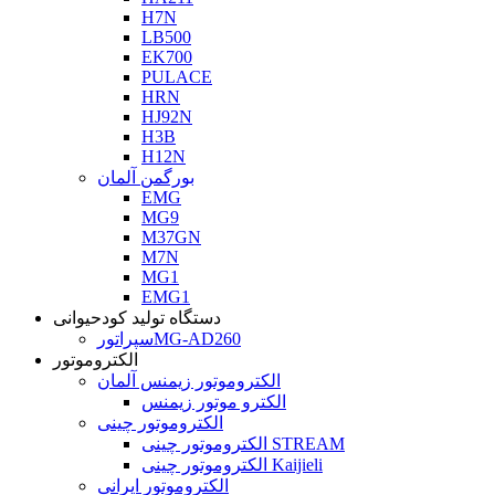
H7N
LB500
EK700
PULACE
HRN
HJ92N
H3B
H12N
بورگمن آلمان
EMG
MG9
M37GN
M7N
MG1
EMG1
دستگاه تولید کودحیوانی
سپراتورMG-AD260
الکتروموتور
الکتروموتور زیمنس آلمان
الکترو موتور زیمنس
الکتروموتور چینی
الکتروموتور چینی STREAM
الکتروموتور چینی Kaijieli
الکتروموتور ایرانی