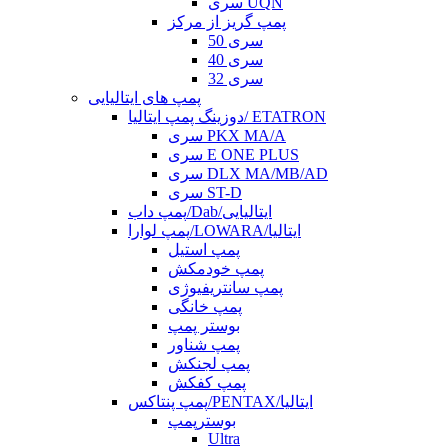
سری UQN
پمپ گریز از مرکز
سری 50
سری 40
سری 32
پمپ های ایتالیایی
دوزینگ پمپ ایتالیا/ ETATRON
سری PKX MA/A
سری E ONE PLUS
سری DLX MA/MB/AD
سری ST-D
پمپ داب/Dab/ایتالیایی
پمپ لوارا/LOWARA/ایتالیا
پمپ استیل
پمپ خودمکش
پمپ سانتریفیوژی
پمپ خانگی
بوستر پمپ
پمپ شناور
پمپ لجنکش
پمپ کفکش
پمپ پنتاکس/PENTAX/ایتالیا
بوسترپمپ
Ultra