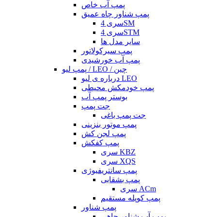
پمپ آب خاص
پمپ شناور چاه عمیق
سری 4SM
سری 4STM
سایر مدل ها
پمپ سیرکولاتور
پمپ آب خورشیدی
پمپ لیو / LEO / چین
درباره ی لیو LEO
پمپ خودمکش محیطی
بوستر پمپ آب
جت پمپ
جت پمپ باغی
پمپ موتور بنزینی
پمپ لجن کش
پمپ کفکش
سری KBZ
سری XQS
پمپ سانتریفیوژی
پمپ بشقابی
سری ACm
پمپ کوپله مستقیم
پمپ شناور
پمپ آب شناور چاهی