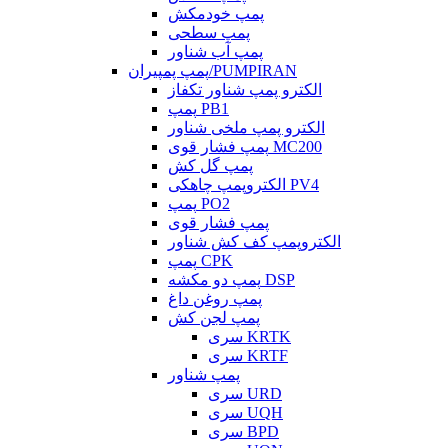
پمپ خودمکش
پمپ سطحی
پمپ آب شناور
پمپ پمپیران/PUMPIRAN
الکترو پمپ شناور تکفاز
پمپ PB1
الکترو پمپ ملخی شناور
پمپ فشار قوی MC200
پمپ گل کش
الکتروپمپ چاهکی PV4
پمپ PO2
پمپ فشار قوی
الکتروپمپ کف کش شناور
پمپ CPK
پمپ دو مکشه DSP
پمپ روغن داغ
پمپ لجن کش
سری KRTK
سری KRTF
پمپ شناور
سری URD
سری UQH
سری BPD