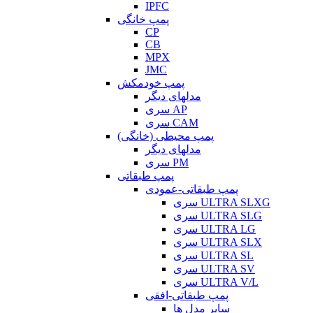
IPFC
پمپ خانگی
CP
CB
MPX
JMC
پمپ خودمکش
مدلهای دیگر
سری AP
سری CAM
پمپ محیطی (خانگی)
مدلهای دیگر
سری PM
پمپ طبقاتی
پمپ طبقاتی-عمودی
سری ULTRA SLXG
سری ULTRA SLG
سری ULTRA LG
سری ULTRA SLX
سری ULTRA SL
سری ULTRA SV
سری ULTRA V/L
پمپ طبقاتی-افقی
سایر مدل ها