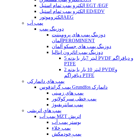
الکترو پمپ تمام استیل EGT /EGF
الکترو پمپ تمام استیل ED/EDV
الکتروموتورAEG
پمپ آب
دوزینگ پمپ
دوزینگ پمپ های پرومیننت
آلمانPEROMINENT
دوزینگ پمپ های جسکو آلمان
دوزینگ پمپ اتاترون ایتالیا
5 لیتر 7بار با بدنه PVDF و دیافراگم
PTFE
2 لیتر 10 بار با بدنه PVDFو
دیافراگم PTFE
پمپ های دانمارکی
پمپ گراندفوس Grundfos دانمارک
پمپ های زمینی
پمپ خطی سیرکولاتور
پمپ سانتریفیوژ
پمپ های اتریشی
پمپ آب MZT اتریش
بوستر پمپ آب
پمپ خلاء
پمپ خودمکش