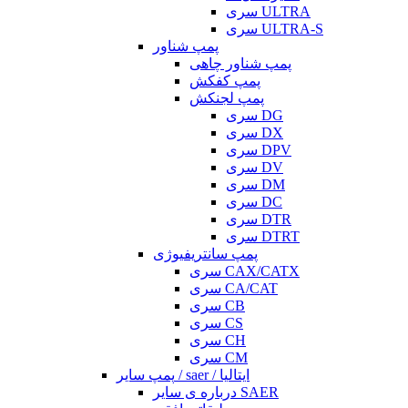
سری ULTRA
سری ULTRA-S
پمپ شناور
پمپ شناور چاهی
پمپ کفکش
پمپ لجنکش
سری DG
سری DX
سری DPV
سری DV
سری DM
سری DC
سری DTR
سری DTRT
پمپ سانتریفیوژی
سری CAX/CATX
سری CA/CAT
سری CB
سری CS
سری CH
سری CM
پمپ سایر / saer / ایتالیا
درباره ی سایر SAER