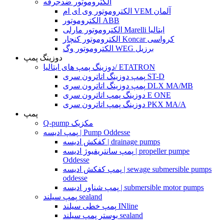
الکتروموتور ضدجرقه
الکتروموتور وی ای ام VEM آلمان
الکتروموتور ABB
الکتروموتور مارلی Marelli ایتالیا
الکتروموتور کنچار Koncar کرواسی
الکتروموتور وگ WEG برزیل
دوزینگ پمپ
دوزینگ پمپ های ایتالیا/ ETATRON
پمپ دوزینگ اتاترون سری ST-D
پمپ دوزینگ اتاترون سری DLX MA/MB
دوزینگ پمپ اتاترون سری E ONE
دوزینگ پمپ اتاترون سری PKX MA/A
پمپ
Q-pump مکزیک
پمپ ادیسه | Pump Oddesse
کفکش ادیسه | drainage pumps
پمپ سانتریفیوژ ادیسه | propeller pumpe
Oddesse
پمپ کفکش ادیسه | sewage submersible pumps
oddesse
پمپ شناور ادیسه | submersible motor pumps
پمپ سیلند sealand
پمپ خطی سیلند INline
بوستر پمپ سیلند sealand