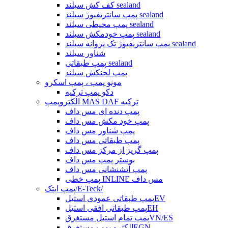
کف کش سیلند sealand
پمپ سانتریفیوژ سیلند sealand
پمپ محیطی سیلند sealand
پمپ خودمکش سیلند sealand
پمپ سانتریفیوژ تک پروانه سیلند sealand
شناور سیلند
پمپ طبقاتی sealand
پمپ لجنکش سیلند
مونو پمپ ، پمپ اسکرو
دکو پمپ ترکیه
الکتروپمپ MAS DAF ترکیه
پمپ دنده ای مس داف
پمپ خود مکش مس داف
پمپ شناور مس داف
پمپ طبقاتی مس داف
پمپ گریز از مرکز مس داف
بوستر پمپ مس داف
پمپ آتشنشانی مس داف
پمپ خطی INLINE مس داف
پمپ ایتک/E-Teck/
پمپ طبقاتی عمودی استیلEV
پمپ طبقاتی افقی استیلEH
پمپ تمام استیل مستغرقVN/ES
الکترو پمپ مستغرقEGN