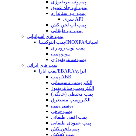
پمپ سانتریفیوژی
پمپ آب چاه عمیق
پمپ آب استاندارد
سری API
پمپ آب لجن کش
پمپ آب طبقاتی
پمپ های اسپانیایی
پمپ اینوکسپا/INOXPA/اسپانیا
پمپ لوب روتاری
مونو پمپ
پمپ سانتریفیوژی
پمپ های ایرانی
پمپ ابارا/EBARA/ایران
پمپ ABR
الکتروپمپ تاسیساتی
الکتروپمپ سانتریفیوژ
پمپ محیطی (خانگی)
الکتروپمپ مستغرق
بوستر پمپ
پمپ چاهی
پمپ افقی طبقاتی
پمپ عمودی طبقاتی
پمپ لجن کش
پمپ کفکش