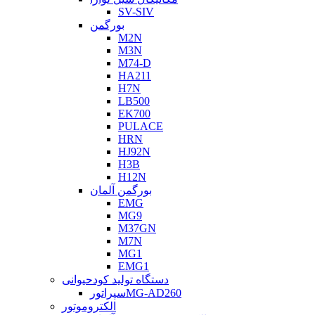
SV-SIV
بورگمن
M2N
M3N
M74-D
HA211
H7N
LB500
EK700
PULACE
HRN
HJ92N
H3B
H12N
بورگمن آلمان
EMG
MG9
M37GN
M7N
MG1
EMG1
دستگاه تولید کودحیوانی
سپراتورMG-AD260
الکتروموتور