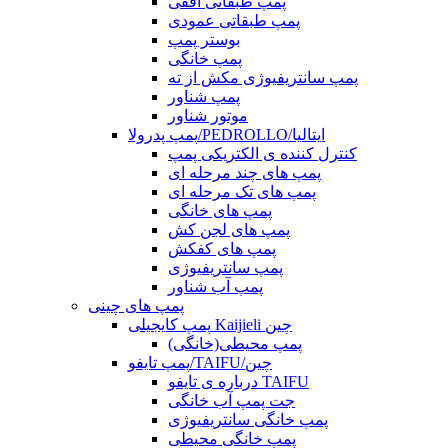
پمپ طبقاتی افقی
پمپ طبقاتی عمودی
بوستر پمپ
پمپ خانگی
پمپ سانتریفیوژی مکش از ته
پمپ شناور
موتور شناور
پمپ پدرولا/PEDROLLO/ایتالیا
کنترل کننده ی الکتریکی پمپ
پمپ های چند مرحله ای
پمپ های تک مرحله ای
پمپ های خانگی
پمپ های لجن کش
پمپ های کفکش
پمپ سانتریفیوژی
پمپ آب شناور
پمپ های چینی
پمپ کایجیلی Kaijieli چین
پمپ محیطی(خانگی)
پمپ تایفو/TAIFU/چین
درباره ی تایفو TAIFU
جت پمپ آب خانگی
پمپ خانگی سانتریفیوژی
پمپ خانگی محیطی