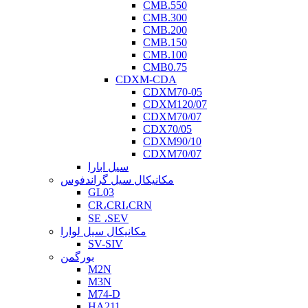
CMB.550
CMB.300
CMB.200
CMB.150
CMB.100
CMB0.75
CDXM-CDA
CDXM70-05
CDXM120/07
CDXM70/07
CDX70/05
CDXM90/10
CDXM70/07
سیل ابارا
مکانیکال سیل گراندفوس
GL03
CR،CRI،CRN
SE ،SEV
مکانیکال سیل لوارا
SV-SIV
بورگمن
M2N
M3N
M74-D
HA211