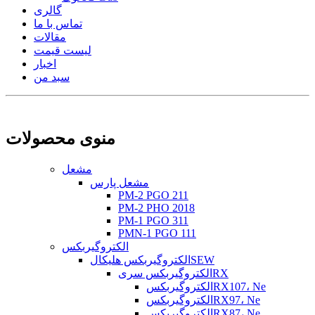
گالری
تماس با ما
مقالات
لیست قیمت
اخبار
سبد من
منوی محصولات
مشعل
مشعل پارس
PM-2 PGO 211
PM-2 PHO 2018
PM-1 PGO 311
PMN-1 PGO 111
الکتروگیربکس
الکتروگیربکس هلیکالSEW
الکتروگیربکس سریRX
الکتروگیربکسRX107، Ne
الکتروگیربکسRX97، Ne
الکتروگیربکسRX87، Ne