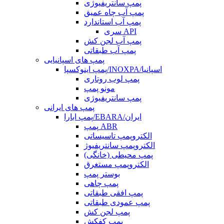
پمپ سانتریفیوژی
پمپ آب چاه عمیق
پمپ آب استاندارد
سری API
پمپ آب لجن کش
پمپ آب طبقاتی
پمپ های اسپانیایی
پمپ اینوکسپا/INOXPA/اسپانیا
پمپ لوب روتاری
مونو پمپ
پمپ سانتریفیوژی
پمپ های ایرانی
پمپ ابارا/EBARA/ایران
پمپ ABR
الکتروپمپ تاسیساتی
الکتروپمپ سانتریفیوژ
پمپ محیطی (خانگی)
الکتروپمپ مستغرق
بوستر پمپ
پمپ چاهی
پمپ افقی طبقاتی
پمپ عمودی طبقاتی
پمپ لجن کش
پمپ کفکش