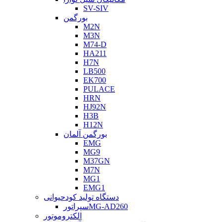
SV-SIV
بورگمن
M2N
M3N
M74-D
HA211
H7N
LB500
EK700
PULACE
HRN
HJ92N
H3B
H12N
بورگمن آلمان
EMG
MG9
M37GN
M7N
MG1
EMG1
دستگاه تولید کودحیوانی
سپراتورMG-AD260
الکتروموتور