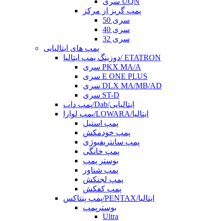
سری UQN
پمپ گریز از مرکز
سری 50
سری 40
سری 32
پمپ های ایتالیایی
دوزینگ پمپ ایتالیا/ ETATRON
سری PKX MA/A
سری E ONE PLUS
سری DLX MA/MB/AD
سری ST-D
پمپ داب/Dab/ایتالیایی
پمپ لوارا/LOWARA/ایتالیا
پمپ استیل
پمپ خودمکش
پمپ سانتریفیوژی
پمپ خانگی
بوستر پمپ
پمپ شناور
پمپ لجنکش
پمپ کفکش
پمپ پنتاکس/PENTAX/ایتالیا
بوسترپمپ
Ultra