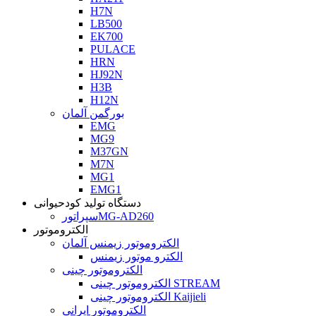
H7N
LB500
EK700
PULACE
HRN
HJ92N
H3B
H12N
بورگمن آلمان
EMG
MG9
M37GN
M7N
MG1
EMG1
دستگاه تولید کودحیوانی
سپراتورMG-AD260
الکتروموتور
الکتروموتور زیمنس آلمان
الکترو موتور زیمنس
الکتروموتور چینی
الکتروموتور چینی STREAM
الکتروموتور چینی Kaijieli
الکتروموتور ایرانی