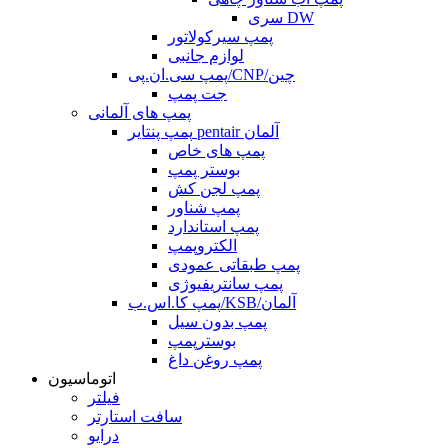
سری DW
پمپ سیرکولاتور
لوازم جانبی
پمپ سی.ان.پی/CNP/چین
جت پمپ
پمپ های آلمانی
پمپ پنتایر pentair آلمان
پمپ های خاص
بوستر پمپ
پمپ لجن کش
پمپ شناور
پمپ استاندارد
الکتروپمپ
پمپ طبقاتی عمودی
پمپ سانتریفیوژی
پمپ کا.اس.ب/KSB/آلمان
پمپ بدون سیل
بوسترپمپ
پمپ روغن داغ
اتوماسیون
فیلتر
سافت استارتر
درایو