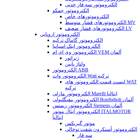
الکتروموتور سه فاز چدنی
الکتروموتور جمکو
الکتروموتورهای خاص
الکتروموتورهای فشار متوسط MV
الکتروموتورهای فشار ضعیف LV
الکتروموتور اروپایی
الکتروموتور گاماک ترکیه
الکتروموتور ایتک اسپانیا
الکتروموتور وی ای ام VEM آلمان
ژنراتور
ولتاژ پایین
الکتروموتور ABB
الکتروموتور وات Watt ترکیه
لیست قیمت الکتروموتور های WAT
ترکیه
الکتروموتور مارلی Marelli ایتالیا
الکتروموتور بنفیگلیولی Bonfiglioli آلمان
الکتروموتور زیمنس Siemens آلمان
الکتروموتور ایتال موتور ITALMOTOR
ایتالیا
موتور گیربکس
الکتروموتور آسنکرون شفت توخالی
سه فاز