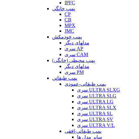
IPFC
پمپ خانگی
CP
CB
MPX
JMC
پمپ خودمکش
مدلهای دیگر
سری AP
سری CAM
پمپ محیطی (خانگی)
مدلهای دیگر
سری PM
پمپ طبقاتی
پمپ طبقاتی-عمودی
سری ULTRA SLXG
سری ULTRA SLG
سری ULTRA LG
سری ULTRA SLX
سری ULTRA SL
سری ULTRA SV
سری ULTRA V/L
پمپ طبقاتی-افقی
سایر مدل ها