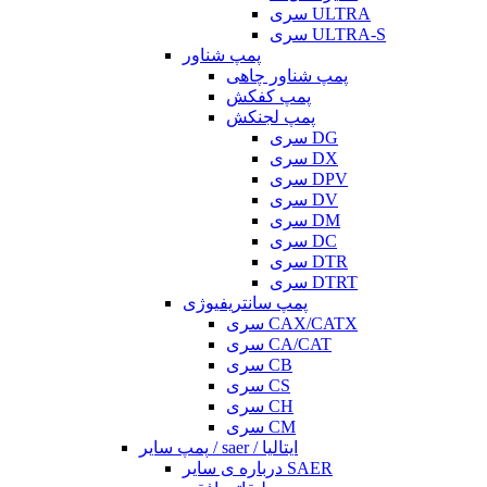
سری ULTRA
سری ULTRA-S
پمپ شناور
پمپ شناور چاهی
پمپ کفکش
پمپ لجنکش
سری DG
سری DX
سری DPV
سری DV
سری DM
سری DC
سری DTR
سری DTRT
پمپ سانتریفیوژی
سری CAX/CATX
سری CA/CAT
سری CB
سری CS
سری CH
سری CM
پمپ سایر / saer / ایتالیا
درباره ی سایر SAER