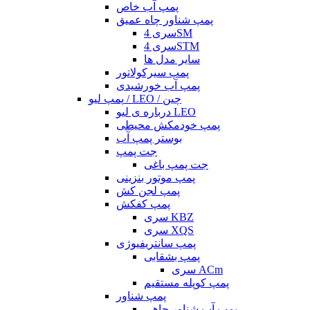
پمپ آب خاص
پمپ شناور چاه عمیق
سری 4SM
سری 4STM
سایر مدل ها
پمپ سیرکولاتور
پمپ آب خورشیدی
پمپ لیو / LEO / چین
درباره ی لیو LEO
پمپ خودمکش محیطی
بوستر پمپ آب
جت پمپ
جت پمپ باغی
پمپ موتور بنزینی
پمپ لجن کش
پمپ کفکش
سری KBZ
سری XQS
پمپ سانتریفیوژی
پمپ بشقابی
سری ACm
پمپ کوپله مستقیم
پمپ شناور
پمپ آب شناور چاهی