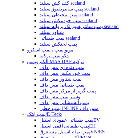
کف کش سیلند sealand
پمپ سانتریفیوژ سیلند sealand
پمپ محیطی سیلند sealand
پمپ خودمکش سیلند sealand
پمپ سانتریفیوژ تک پروانه سیلند sealand
شناور سیلند
پمپ طبقاتی sealand
پمپ لجنکش سیلند
مونو پمپ ، پمپ اسکرو
دکو پمپ ترکیه
الکتروپمپ MAS DAF ترکیه
پمپ دنده ای مس داف
پمپ خود مکش مس داف
پمپ شناور مس داف
پمپ طبقاتی مس داف
پمپ گریز از مرکز مس داف
بوستر پمپ مس داف
پمپ آتشنشانی مس داف
پمپ خطی INLINE مس داف
پمپ ایتک/E-Teck/
پمپ طبقاتی عمودی استیلEV
پمپ طبقاتی افقی استیلEH
پمپ تمام استیل مستغرقVN/ES
الکترو پمپ مستغرقEGN