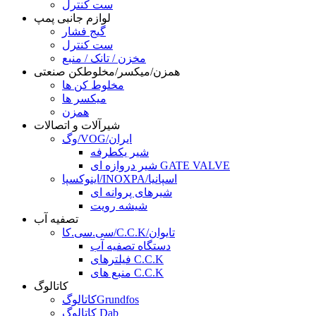
ست کنترل
لوازم جانبی پمپ
گیج فشار
ست کنترل
مخزن / تانک / منبع
همزن/میکسر/مخلوطکن صنعتی
مخلوط کن ها
میکسر ها
همزن
شیرآلات و اتصالات
وگ/VOG/ایران
شیر یکطرفه
شیر دروازه ای GATE VALVE
اینوکسپا/INOXPA/اسپانیا
شیرهای پروانه ای
شیشه رویت
تصفیه آب
سی.سی.کا/C.C.K/تایوان
دستگاه تصفیه آب
فیلترهای C.C.K
منبع های C.C.K
کاتالوگ
کاتالوگGrundfos
کاتالوگ Dab