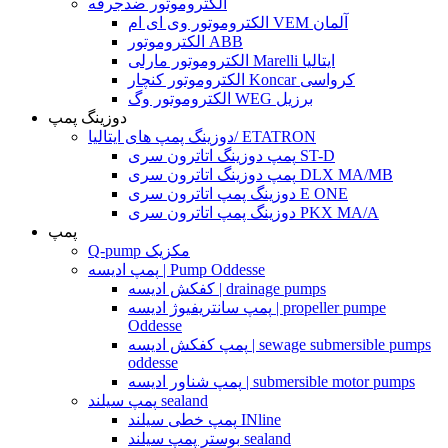
الکتروموتور ضدجرقه
الکتروموتور وی ای ام VEM آلمان
الکتروموتور ABB
الکتروموتور مارلی Marelli ایتالیا
الکتروموتور کنچار Koncar کرواسی
الکتروموتور وگ WEG برزیل
دوزینگ پمپ
دوزینگ پمپ های ایتالیا/ ETATRON
پمپ دوزینگ اتاترون سری ST-D
پمپ دوزینگ اتاترون سری DLX MA/MB
دوزینگ پمپ اتاترون سری E ONE
دوزینگ پمپ اتاترون سری PKX MA/A
پمپ
Q-pump مکزیک
پمپ ادیسه | Pump Oddesse
کفکش ادیسه | drainage pumps
پمپ سانتریفیوژ ادیسه | propeller pumpe
Oddesse
پمپ کفکش ادیسه | sewage submersible pumps
oddesse
پمپ شناور ادیسه | submersible motor pumps
پمپ سیلند sealand
پمپ خطی سیلند INline
بوستر پمپ سیلند sealand