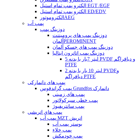
الکترو پمپ تمام استیل EGT /EGF
الکترو پمپ تمام استیل ED/EDV
الکتروموتورAEG
پمپ آب
دوزینگ پمپ
دوزینگ پمپ های پرومیننت
آلمانPEROMINENT
دوزینگ پمپ های جسکو آلمان
دوزینگ پمپ اتاترون ایتالیا
5 لیتر 7بار با بدنه PVDF و دیافراگم
PTFE
2 لیتر 10 بار با بدنه PVDFو
دیافراگم PTFE
پمپ های دانمارکی
پمپ گراندفوس Grundfos دانمارک
پمپ های زمینی
پمپ خطی سیرکولاتور
پمپ سانتریفیوژ
پمپ های اتریشی
پمپ آب MZT اتریش
بوستر پمپ آب
پمپ خلاء
پمپ خودمکش