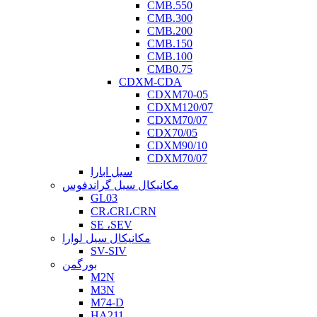
CMB.550
CMB.300
CMB.200
CMB.150
CMB.100
CMB0.75
CDXM-CDA
CDXM70-05
CDXM120/07
CDXM70/07
CDX70/05
CDXM90/10
CDXM70/07
سیل ابارا
مکانیکال سیل گراندفوس
GL03
CR،CRI،CRN
SE ،SEV
مکانیکال سیل لوارا
SV-SIV
بورگمن
M2N
M3N
M74-D
HA211