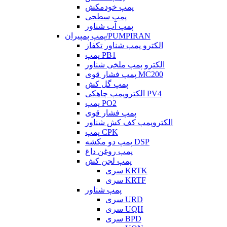
پمپ خودمکش
پمپ سطحی
پمپ آب شناور
پمپ پمپیران/PUMPIRAN
الکترو پمپ شناور تکفاز
پمپ PB1
الکترو پمپ ملخی شناور
پمپ فشار قوی MC200
پمپ گل کش
الکتروپمپ چاهکی PV4
پمپ PO2
پمپ فشار قوی
الکتروپمپ کف کش شناور
پمپ CPK
پمپ دو مکشه DSP
پمپ روغن داغ
پمپ لجن کش
سری KRTK
سری KRTF
پمپ شناور
سری URD
سری UQH
سری BPD