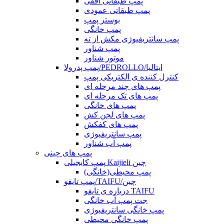
پمپ طبقاتی افقی
پمپ طبقاتی عمودی
بوستر پمپ
پمپ خانگی
پمپ سانتریفیوژی مکش از ته
پمپ شناور
موتور شناور
پمپ پدرولا/PEDROLLO/ایتالیا
کنترل کننده ی الکتریکی پمپ
پمپ های چند مرحله ای
پمپ های تک مرحله ای
پمپ های خانگی
پمپ های لجن کش
پمپ های کفکش
پمپ سانتریفیوژی
پمپ آب شناور
پمپ های چینی
پمپ کایجیلی Kaijieli چین
پمپ محیطی(خانگی)
پمپ تایفو/TAIFU/چین
درباره ی تایفو TAIFU
جت پمپ آب خانگی
پمپ خانگی سانتریفیوژی
پمپ خانگی محیطی