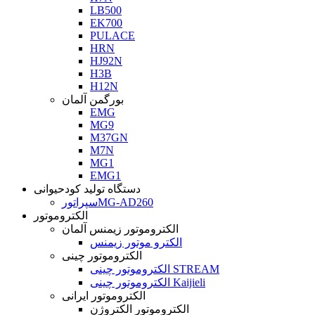
LB500
EK700
PULACE
HRN
HJ92N
H3B
H12N
بورگمن آلمان
EMG
MG9
M37GN
M7N
MG1
EMG1
دستگاه تولید کودحیوانی
سپراتورMG-AD260
الکتروموتور
الکتروموتور زیمنس آلمان
الکترو موتور زیمنس
الکتروموتور چینی
الکتروموتور چینی STREAM
الکتروموتور چینی Kaijieli
الکتروموتور ایرانی
الکتروموتور الکتروژن