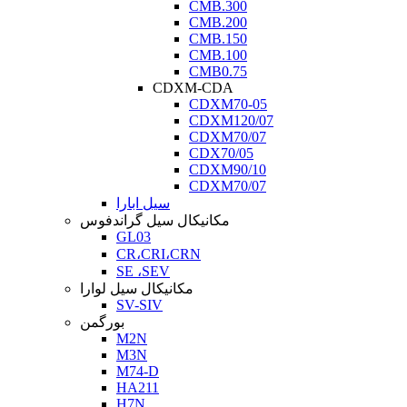
CMB.300
CMB.200
CMB.150
CMB.100
CMB0.75
CDXM-CDA
CDXM70-05
CDXM120/07
CDXM70/07
CDX70/05
CDXM90/10
CDXM70/07
سیل ابارا
مکانیکال سیل گراندفوس
GL03
CR،CRI،CRN
SE ،SEV
مکانیکال سیل لوارا
SV-SIV
بورگمن
M2N
M3N
M74-D
HA211
H7N