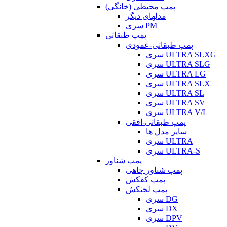
پمپ محیطی (خانگی)
مدلهای دیگر
سری PM
پمپ طبقاتی
پمپ طبقاتی-عمودی
سری ULTRA SLXG
سری ULTRA SLG
سری ULTRA LG
سری ULTRA SLX
سری ULTRA SL
سری ULTRA SV
سری ULTRA V/L
پمپ طبقاتی-افقی
سایر مدل ها
سری ULTRA
سری ULTRA-S
پمپ شناور
پمپ شناور چاهی
پمپ کفکش
پمپ لجنکش
سری DG
سری DX
سری DPV