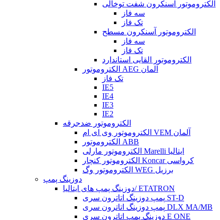
الکتروموتور آسنکرون شفت توخالی
سه فاز
تک فاز
الکتروموتور آسنکرون مسطح
سه فاز
تک فاز
الکتروموتور القایی استاندارد
الکتروموتور AEG آلمان
تک فاز
IE5
IE4
IE3
IE2
الکتروموتور ضدجرقه
الکتروموتور وی ای ام VEM آلمان
الکتروموتور ABB
الکتروموتور مارلی Marelli ایتالیا
الکتروموتور کنچار Koncar کرواسی
الکتروموتور وگ WEG برزیل
دوزینگ پمپ
دوزینگ پمپ های ایتالیا/ ETATRON
پمپ دوزینگ اتاترون سری ST-D
پمپ دوزینگ اتاترون سری DLX MA/MB
دوزینگ پمپ اتاترون سری E ONE