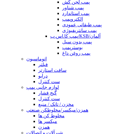
پمپ لجن کش
پمپ شناور
پمپ استاندارد
الکتروپمپ
پمپ طبقاتی عمودی
پمپ سانتریفیوژی
پمپ کا.اس.ب/KSB/آلمان
پمپ بدون سیل
بوسترپمپ
پمپ روغن داغ
اتوماسیون
فیلتر
سافت استارتر
درایو
ست کنترل
لوازم جانبی پمپ
گیج فشار
ست کنترل
مخزن / تانک / منبع
همزن/میکسر/مخلوطکن صنعتی
مخلوط کن ها
میکسر ها
همزن
شیرآلات و اتصالات