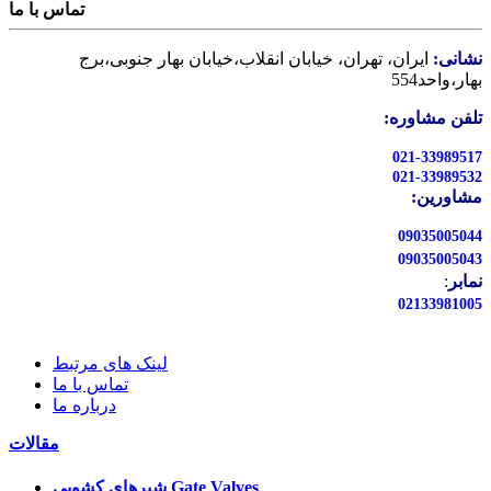
تماس با ما
نشانی:
ایران، تهران، خیابان انقلاب،خیابان بهار جنوبی،برج
بهار،واحد554
تلفن مشاوره:
021-33989517
021-33989532
مشاورین:
09035005044
09035005043
نمابر
:
02133981005
لینک های مرتبط
تماس با ما
درباره ما
مقالات
شیرهای کشویی Gate Valves