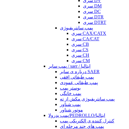
سری DV
سری DM
سری DC
سری DTR
سری DTRT
پمپ سانتریفیوژی
سری CAX/CATX
سری CA/CAT
سری CB
سری CS
سری CH
سری CM
پمپ سایر / saer / ایتالیا
درباره ی سایر SAER
پمپ طبقاتی افقی
پمپ طبقاتی عمودی
بوستر پمپ
پمپ خانگی
پمپ سانتریفیوژی مکش از ته
پمپ شناور
موتور شناور
پمپ پدرولا/PEDROLLO/ایتالیا
کنترل کننده ی الکتریکی پمپ
پمپ های چند مرحله ای