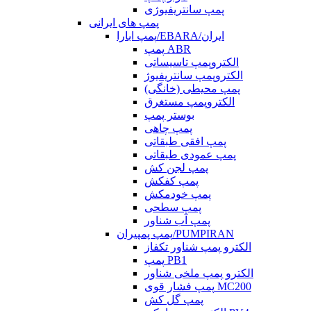
پمپ سانتریفیوژی
پمپ های ایرانی
پمپ ابارا/EBARA/ایران
پمپ ABR
الکتروپمپ تاسیساتی
الکتروپمپ سانتریفیوژ
پمپ محیطی (خانگی)
الکتروپمپ مستغرق
بوستر پمپ
پمپ چاهی
پمپ افقی طبقاتی
پمپ عمودی طبقاتی
پمپ لجن کش
پمپ کفکش
پمپ خودمکش
پمپ سطحی
پمپ آب شناور
پمپ پمپیران/PUMPIRAN
الکترو پمپ شناور تکفاز
پمپ PB1
الکترو پمپ ملخی شناور
پمپ فشار قوی MC200
پمپ گل کش