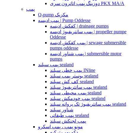
دوزینگ پمپ اتاترون سری PKX MA/A
پمپ
Q-pump مکزیک
پمپ ادیسه | Pump Oddesse
کفکش ادیسه | drainage pumps
پمپ سانتریفیوژ ادیسه | propeller pumpe
Oddesse
پمپ کفکش ادیسه | sewage submersible
pumps oddesse
پمپ شناور ادیسه | submersible motor
pumps
پمپ سیلند sealand
پمپ خطی سیلند INline
بوستر پمپ سیلند sealand
کف کش سیلند sealand
پمپ سانتریفیوژ سیلند sealand
پمپ محیطی سیلند sealand
پمپ خودمکش سیلند sealand
پمپ سانتریفیوژ تک پروانه سیلند sealand
شناور سیلند
پمپ طبقاتی sealand
پمپ لجنکش سیلند
مونو پمپ ، پمپ اسکرو
دکو پمپ ترکیه