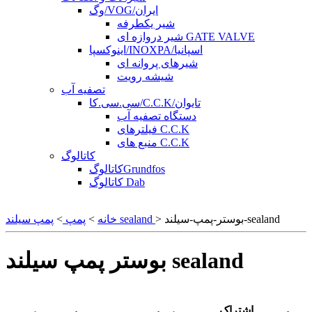
وگ/VOG/ایران
شیر یکطرفه
شیر دروازه ای GATE VALVE
اینوکسپا/INOXPA/اسپانیا
شیرهای پروانه ای
شیشه رویت
تصفیه آب
سی.سی.کا/C.C.K/تایوان
دستگاه تصفیه آب
فیلترهای C.C.K
منبع های C.C.K
کاتالوگ
کاتالوگGrundfos
کاتالوگ Dab
> بوستر-پمپ-سیلند-sealand
پمپ سیلند sealand
خانه
>
پمپ
>
بوستر پمپ سیلند sealand
اشتراک