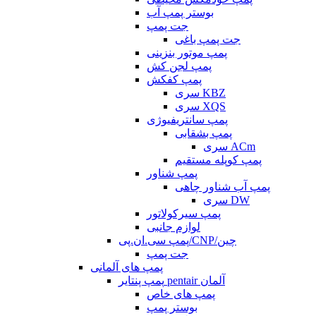
بوستر پمپ آب
جت پمپ
جت پمپ باغی
پمپ موتور بنزینی
پمپ لجن کش
پمپ کفکش
سری KBZ
سری XQS
پمپ سانتریفیوژی
پمپ بشقابی
سری ACm
پمپ کوپله مستقیم
پمپ شناور
پمپ آب شناور چاهی
سری DW
پمپ سیرکولاتور
لوازم جانبی
پمپ سی.ان.پی/CNP/چین
جت پمپ
پمپ های آلمانی
پمپ پنتایر pentair آلمان
پمپ های خاص
بوستر پمپ