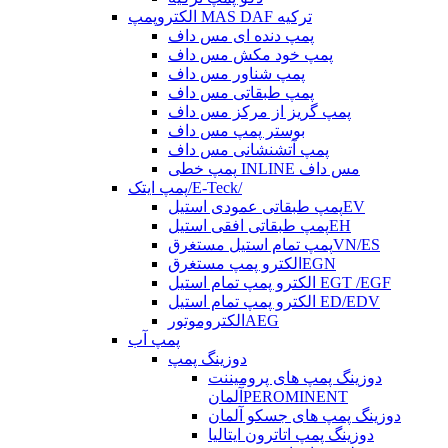
الکتروپمپ MAS DAF ترکیه
پمپ دنده ای مس داف
پمپ خود مکش مس داف
پمپ شناور مس داف
پمپ طبقاتی مس داف
پمپ گریز از مرکز مس داف
بوستر پمپ مس داف
پمپ آتشنشانی مس داف
پمپ خطی INLINE مس داف
پمپ ایتک/E-Teck/
پمپ طبقاتی عمودی استیلEV
پمپ طبقاتی افقی استیلEH
پمپ تمام استیل مستغرقVN/ES
الکترو پمپ مستغرقEGN
الکترو پمپ تمام استیل EGT /EGF
الکترو پمپ تمام استیل ED/EDV
الکتروموتورAEG
پمپ آب
دوزینگ پمپ
دوزینگ پمپ های پرومیننت
آلمانPEROMINENT
دوزینگ پمپ های جسکو آلمان
دوزینگ پمپ اتاترون ایتالیا