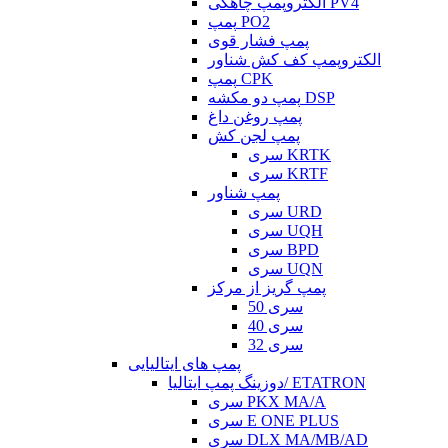
الکتروپمپ چاهکی PV4
پمپ PO2
پمپ فشار قوی
الکتروپمپ کف کش شناور
پمپ CPK
پمپ دو مکشه DSP
پمپ روغن داغ
پمپ لجن کش
سری KRTK
سری KRTF
پمپ شناور
سری URD
سری UQH
سری BPD
سری UQN
پمپ گریز از مرکز
سری 50
سری 40
سری 32
پمپ های ایتالیایی
دوزینگ پمپ ایتالیا/ ETATRON
سری PKX MA/A
سری E ONE PLUS
سری DLX MA/MB/AD