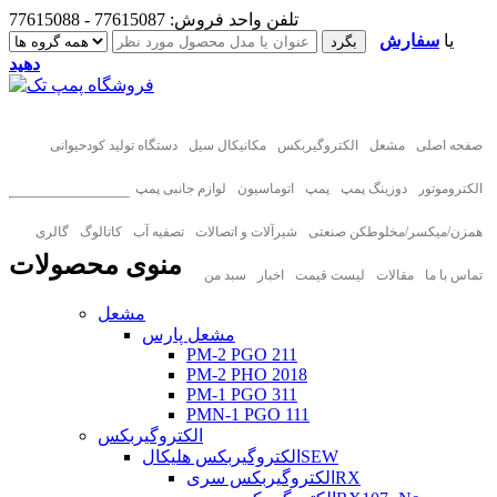
تلفن واحد فروش: 77615087 - 77615088
یا
سفارش
دهید
صفحه اصلی
مشعل
الکتروگیربکس
مکانیکال سیل
دستگاه تولید کودحیوانی
الکتروموتور
دوزینگ پمپ
پمپ
اتوماسیون
لوازم جانبی پمپ
همزن/میکسر/مخلوطکن صنعتی
شیرآلات و اتصالات
تصفیه آب
کاتالوگ
گالری
منوی محصولات
تماس با ما
مقالات
لیست قیمت
اخبار
سبد من
مشعل
مشعل پارس
PM-2 PGO 211
PM-2 PHO 2018
PM-1 PGO 311
PMN-1 PGO 111
الکتروگیربکس
الکتروگیربکس هلیکالSEW
الکتروگیربکس سریRX