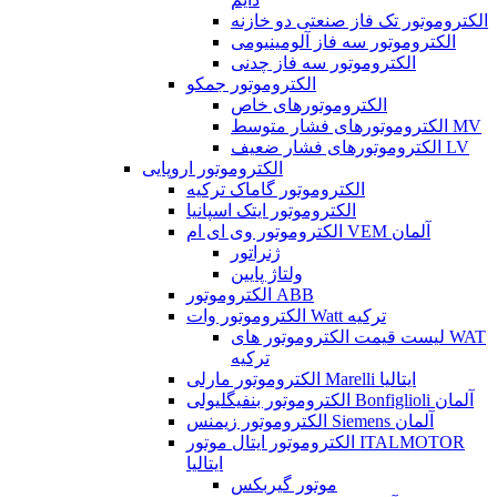
الکتروموتور تک فاز صنعتی دو خازنه
الکتروموتور سه فاز آلومینیومی
الکتروموتور سه فاز چدنی
الکتروموتور جمکو
الکتروموتورهای خاص
الکتروموتورهای فشار متوسط MV
الکتروموتورهای فشار ضعیف LV
الکتروموتور اروپایی
الکتروموتور گاماک ترکیه
الکتروموتور ایتک اسپانیا
الکتروموتور وی ای ام VEM آلمان
ژنراتور
ولتاژ پایین
الکتروموتور ABB
الکتروموتور وات Watt ترکیه
لیست قیمت الکتروموتور های WAT
ترکیه
الکتروموتور مارلی Marelli ایتالیا
الکتروموتور بنفیگلیولی Bonfiglioli آلمان
الکتروموتور زیمنس Siemens آلمان
الکتروموتور ایتال موتور ITALMOTOR
ایتالیا
موتور گیربکس