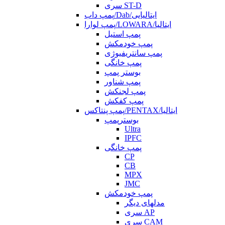
سری ST-D
پمپ داب/Dab/ایتالیایی
پمپ لوارا/LOWARA/ایتالیا
پمپ استیل
پمپ خودمکش
پمپ سانتریفیوژی
پمپ خانگی
بوستر پمپ
پمپ شناور
پمپ لجنکش
پمپ کفکش
پمپ پنتاکس/PENTAX/ایتالیا
بوسترپمپ
Ultra
IPFC
پمپ خانگی
CP
CB
MPX
JMC
پمپ خودمکش
مدلهای دیگر
سری AP
سری CAM