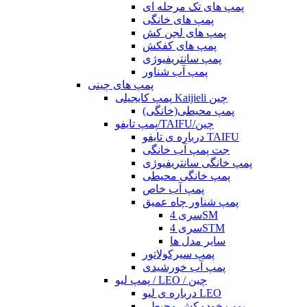
پمپ های تک مرحله ای
پمپ های خانگی
پمپ های لجن کش
پمپ های کفکش
پمپ سانتریفیوژی
پمپ آب شناور
پمپ های چینی
پمپ کایجیلی Kaijieli چین
پمپ محیطی(خانگی)
پمپ تایفو/TAIFU/چین
درباره ی تایفو TAIFU
جت پمپ آب خانگی
پمپ خانگی سانتریفیوژی
پمپ خانگی محیطی
پمپ آب خاص
پمپ شناور چاه عمیق
سری 4SM
سری 4STM
سایر مدل ها
پمپ سیرکولاتور
پمپ آب خورشیدی
پمپ لیو / LEO / چین
درباره ی لیو LEO
پمپ خودمکش محیطی