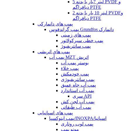
5 لیتر 7بار با بدنه PVDF و
دیافراگم PTFE
2 لیتر 10 بار با بدنه PVDFو
دیافراگم PTFE
پمپ های دانمارکی
پمپ گراندفوس Grundfos دانمارک
پمپ های زمینی
پمپ خطی سیرکولاتور
پمپ سانتریفیوژ
پمپ های اتریشی
پمپ آب MZT اتریش
بوستر پمپ آب
پمپ خلاء
پمپ خودمکش
پمپ سانتریفیوژی
پمپ آب چاه عمیق
پمپ آب استاندارد
سری API
پمپ آب لجن کش
پمپ آب طبقاتی
پمپ های اسپانیایی
پمپ اینوکسپا/INOXPA/اسپانیا
پمپ لوب روتاری
مونو پمپ