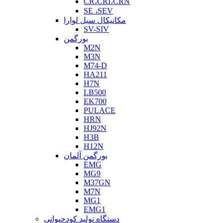
CR،CRI،CRN
SE ،SEV
مکانیکال سیل لوارا
SV-SIV
بورگمن
M2N
M3N
M74-D
HA211
H7N
LB500
EK700
PULACE
HRN
HJ92N
H3B
H12N
بورگمن آلمان
EMG
MG9
M37GN
M7N
MG1
EMG1
دستگاه تولید کودحیوانی