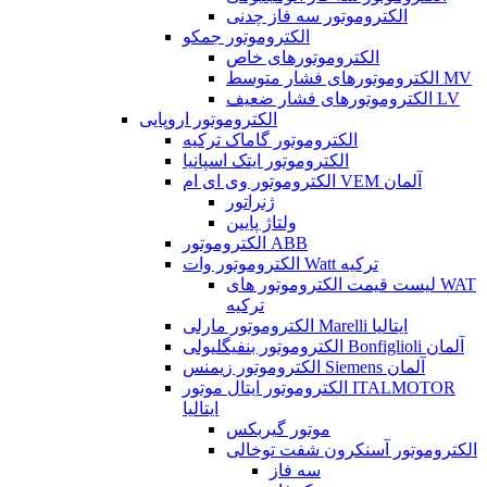
الکتروموتور سه فاز چدنی
الکتروموتور جمکو
الکتروموتورهای خاص
الکتروموتورهای فشار متوسط MV
الکتروموتورهای فشار ضعیف LV
الکتروموتور اروپایی
الکتروموتور گاماک ترکیه
الکتروموتور ایتک اسپانیا
الکتروموتور وی ای ام VEM آلمان
ژنراتور
ولتاژ پایین
الکتروموتور ABB
الکتروموتور وات Watt ترکیه
لیست قیمت الکتروموتور های WAT
ترکیه
الکتروموتور مارلی Marelli ایتالیا
الکتروموتور بنفیگلیولی Bonfiglioli آلمان
الکتروموتور زیمنس Siemens آلمان
الکتروموتور ایتال موتور ITALMOTOR
ایتالیا
موتور گیربکس
الکتروموتور آسنکرون شفت توخالی
سه فاز