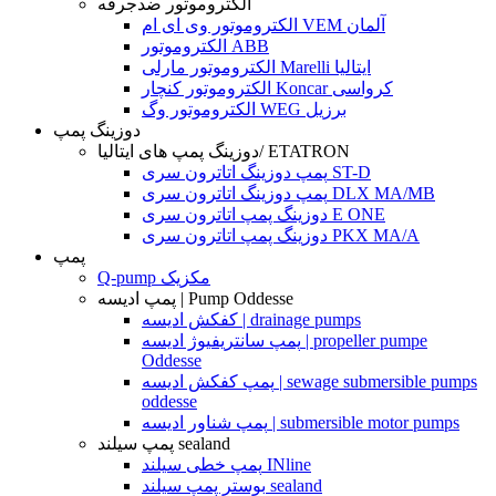
الکتروموتور ضدجرقه
الکتروموتور وی ای ام VEM آلمان
الکتروموتور ABB
الکتروموتور مارلی Marelli ایتالیا
الکتروموتور کنچار Koncar کرواسی
الکتروموتور وگ WEG برزیل
دوزینگ پمپ
دوزینگ پمپ های ایتالیا/ ETATRON
پمپ دوزینگ اتاترون سری ST-D
پمپ دوزینگ اتاترون سری DLX MA/MB
دوزینگ پمپ اتاترون سری E ONE
دوزینگ پمپ اتاترون سری PKX MA/A
پمپ
Q-pump مکزیک
پمپ ادیسه | Pump Oddesse
کفکش ادیسه | drainage pumps
پمپ سانتریفیوژ ادیسه | propeller pumpe
Oddesse
پمپ کفکش ادیسه | sewage submersible pumps
oddesse
پمپ شناور ادیسه | submersible motor pumps
پمپ سیلند sealand
پمپ خطی سیلند INline
بوستر پمپ سیلند sealand