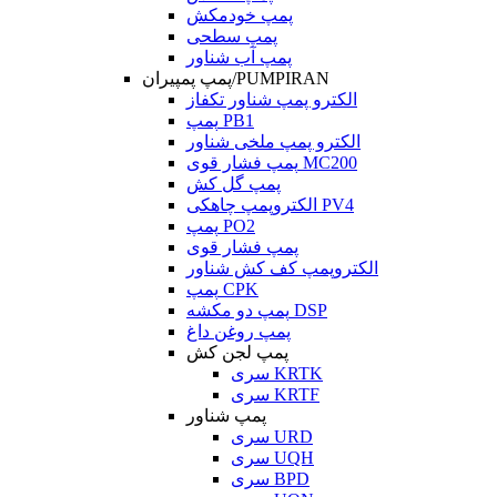
پمپ خودمکش
پمپ سطحی
پمپ آب شناور
پمپ پمپیران/PUMPIRAN
الکترو پمپ شناور تکفاز
پمپ PB1
الکترو پمپ ملخی شناور
پمپ فشار قوی MC200
پمپ گل کش
الکتروپمپ چاهکی PV4
پمپ PO2
پمپ فشار قوی
الکتروپمپ کف کش شناور
پمپ CPK
پمپ دو مکشه DSP
پمپ روغن داغ
پمپ لجن کش
سری KRTK
سری KRTF
پمپ شناور
سری URD
سری UQH
سری BPD