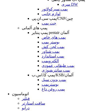
سری DW
پمپ سیرکولاتور
لوازم جانبی
پمپ سی.ان.پی/CNP/چین
جت پمپ
پمپ های آلمانی
پمپ پنتایر pentair آلمان
پمپ های خاص
بوستر پمپ
پمپ لجن کش
پمپ شناور
پمپ استاندارد
الکتروپمپ
پمپ طبقاتی عمودی
پمپ سانتریفیوژی
پمپ کا.اس.ب/KSB/آلمان
پمپ بدون سیل
بوسترپمپ
پمپ روغن داغ
اتوماسیون
فیلتر
سافت استارتر
درایو