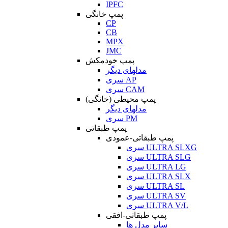
IPFC
پمپ خانگی
CP
CB
MPX
JMC
پمپ خودمکش
مدلهای دیگر
سری AP
سری CAM
پمپ محیطی (خانگی)
مدلهای دیگر
سری PM
پمپ طبقاتی
پمپ طبقاتی-عمودی
سری ULTRA SLXG
سری ULTRA SLG
سری ULTRA LG
سری ULTRA SLX
سری ULTRA SL
سری ULTRA SV
سری ULTRA V/L
پمپ طبقاتی-افقی
سایر مدل ها