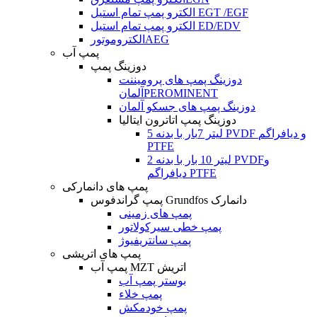
الکترو پمپ تمام استیل EGT /EGF
الکترو پمپ تمام استیل ED/EDV
الکتروموتورAEG
پمپ آب
دوزینگ پمپ
دوزینگ پمپ های پرومیننت
آلمانPEROMINENT
دوزینگ پمپ های جسکو آلمان
دوزینگ پمپ اتاترون ایتالیا
5 لیتر 7بار با بدنه PVDF و دیافراگم
PTFE
2 لیتر 10 بار با بدنه PVDFو
دیافراگم PTFE
پمپ های دانمارکی
پمپ گراندفوس Grundfos دانمارک
پمپ های زمینی
پمپ خطی سیرکولاتور
پمپ سانتریفیوژ
پمپ های اتریشی
پمپ آب MZT اتریش
بوستر پمپ آب
پمپ خلاء
پمپ خودمکش