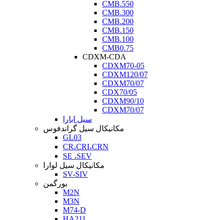
CMB.550
CMB.300
CMB.200
CMB.150
CMB.100
CMB0.75
CDXM-CDA
CDXM70-05
CDXM120/07
CDXM70/07
CDX70/05
CDXM90/10
CDXM70/07
سیل ابارا
مکانیکال سیل گراندفوس
GL03
CR،CRI،CRN
SE ،SEV
مکانیکال سیل لوارا
SV-SIV
بورگمن
M2N
M3N
M74-D
HA211