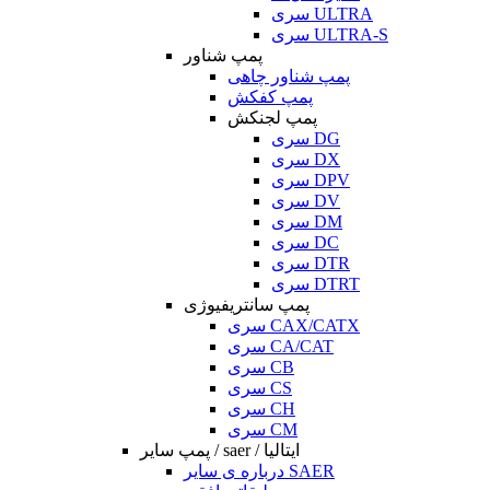
سری ULTRA
سری ULTRA-S
پمپ شناور
پمپ شناور چاهی
پمپ کفکش
پمپ لجنکش
سری DG
سری DX
سری DPV
سری DV
سری DM
سری DC
سری DTR
سری DTRT
پمپ سانتریفیوژی
سری CAX/CATX
سری CA/CAT
سری CB
سری CS
سری CH
سری CM
پمپ سایر / saer / ایتالیا
درباره ی سایر SAER