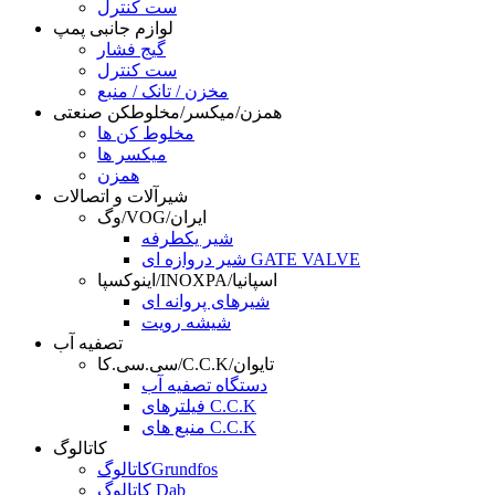
ست کنترل
لوازم جانبی پمپ
گیج فشار
ست کنترل
مخزن / تانک / منبع
همزن/میکسر/مخلوطکن صنعتی
مخلوط کن ها
میکسر ها
همزن
شیرآلات و اتصالات
وگ/VOG/ایران
شیر یکطرفه
شیر دروازه ای GATE VALVE
اینوکسپا/INOXPA/اسپانیا
شیرهای پروانه ای
شیشه رویت
تصفیه آب
سی.سی.کا/C.C.K/تایوان
دستگاه تصفیه آب
فیلترهای C.C.K
منبع های C.C.K
کاتالوگ
کاتالوگGrundfos
کاتالوگ Dab