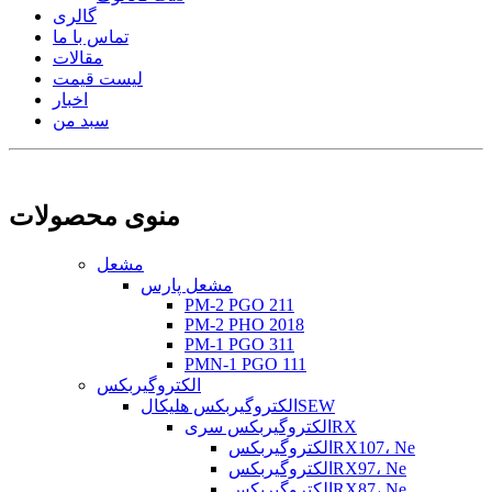
گالری
تماس با ما
مقالات
لیست قیمت
اخبار
سبد من
منوی محصولات
مشعل
مشعل پارس
PM-2 PGO 211
PM-2 PHO 2018
PM-1 PGO 311
PMN-1 PGO 111
الکتروگیربکس
الکتروگیربکس هلیکالSEW
الکتروگیربکس سریRX
الکتروگیربکسRX107، Ne
الکتروگیربکسRX97، Ne
الکتروگیربکسRX87، Ne