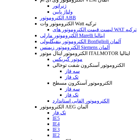
ژنراتور
ولتاژ پایین
الکتروموتور ABB
الکتروموتور وات Watt ترکیه
لیست قیمت الکتروموتور های WAT ترکیه
الکتروموتور مارلی Marelli ایتالیا
الکتروموتور بنفیگلیولی Bonfiglioli آلمان
الکتروموتور زیمنس Siemens آلمان
الکتروموتور ایتال موتور ITALMOTOR ایتالیا
موتور گیربکس
الکتروموتور آسنکرون شفت توخالی
سه فاز
تک فاز
الکتروموتور آسنکرون مسطح
سه فاز
تک فاز
الکتروموتور القایی استاندارد
الکتروموتور AEG آلمان
تک فاز
IE5
IE4
IE3
IE2