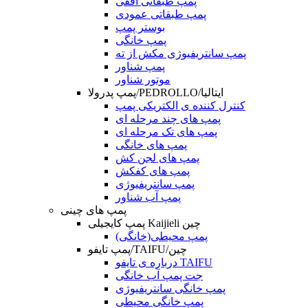
پمپ طبقاتی افقی
پمپ طبقاتی عمودی
بوستر پمپ
پمپ خانگی
پمپ سانتریفیوژی مکش از ته
پمپ شناور
موتور شناور
پمپ پدرولا/PEDROLLO/ایتالیا
کنترل کننده ی الکتریکی پمپ
پمپ های چند مرحله ای
پمپ های تک مرحله ای
پمپ های خانگی
پمپ های لجن کش
پمپ های کفکش
پمپ سانتریفیوژی
پمپ آب شناور
پمپ های چینی
پمپ کایجیلی Kaijieli چین
پمپ محیطی(خانگی)
پمپ تایفو/TAIFU/چین
درباره ی تایفو TAIFU
جت پمپ آب خانگی
پمپ خانگی سانتریفیوژی
پمپ خانگی محیطی