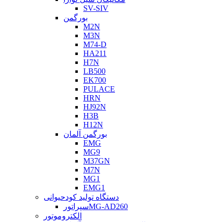
SV-SIV
بورگمن
M2N
M3N
M74-D
HA211
H7N
LB500
EK700
PULACE
HRN
HJ92N
H3B
H12N
بورگمن آلمان
EMG
MG9
M37GN
M7N
MG1
EMG1
دستگاه تولید کودحیوانی
سپراتورMG-AD260
الکتروموتور