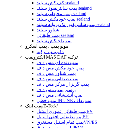
کف کش سیلند sealand
پمپ سانتریفیوژ سیلند sealand
پمپ محیطی سیلند sealand
پمپ خودمکش سیلند sealand
پمپ سانتریفیوژ تک پروانه سیلند sealand
شناور سیلند
پمپ طبقاتی sealand
پمپ لجنکش سیلند
مونو پمپ ، پمپ اسکرو
دکو پمپ ترکیه
الکتروپمپ MAS DAF ترکیه
پمپ دنده ای مس داف
پمپ خود مکش مس داف
پمپ شناور مس داف
پمپ طبقاتی مس داف
پمپ گریز از مرکز مس داف
بوستر پمپ مس داف
پمپ آتشنشانی مس داف
پمپ خطی INLINE مس داف
پمپ ایتک/E-Teck/
پمپ طبقاتی عمودی استیلEV
پمپ طبقاتی افقی استیلEH
پمپ تمام استیل مستغرقVN/ES
الکترو پمپ مستغرقEGN