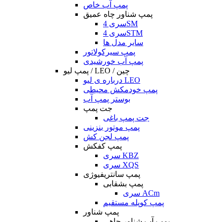
پمپ آب خاص
پمپ شناور چاه عمیق
سری 4SM
سری 4STM
سایر مدل ها
پمپ سیرکولاتور
پمپ آب خورشیدی
پمپ لیو / LEO / چین
درباره ی لیو LEO
پمپ خودمکش محیطی
بوستر پمپ آب
جت پمپ
جت پمپ باغی
پمپ موتور بنزینی
پمپ لجن کش
پمپ کفکش
سری KBZ
سری XQS
پمپ سانتریفیوژی
پمپ بشقابی
سری ACm
پمپ کوپله مستقیم
پمپ شناور
پمپ آب شناور چاهی