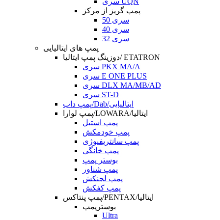
سری UQN
پمپ گریز از مرکز
سری 50
سری 40
سری 32
پمپ های ایتالیایی
دوزینگ پمپ ایتالیا/ ETATRON
سری PKX MA/A
سری E ONE PLUS
سری DLX MA/MB/AD
سری ST-D
پمپ داب/Dab/ایتالیایی
پمپ لوارا/LOWARA/ایتالیا
پمپ استیل
پمپ خودمکش
پمپ سانتریفیوژی
پمپ خانگی
بوستر پمپ
پمپ شناور
پمپ لجنکش
پمپ کفکش
پمپ پنتاکس/PENTAX/ایتالیا
بوسترپمپ
Ultra