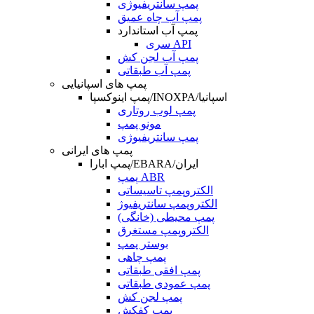
پمپ سانتریفیوژی
پمپ آب چاه عمیق
پمپ آب استاندارد
سری API
پمپ آب لجن کش
پمپ آب طبقاتی
پمپ های اسپانیایی
پمپ اینوکسپا/INOXPA/اسپانیا
پمپ لوب روتاری
مونو پمپ
پمپ سانتریفیوژی
پمپ های ایرانی
پمپ ابارا/EBARA/ایران
پمپ ABR
الکتروپمپ تاسیساتی
الکتروپمپ سانتریفیوژ
پمپ محیطی (خانگی)
الکتروپمپ مستغرق
بوستر پمپ
پمپ چاهی
پمپ افقی طبقاتی
پمپ عمودی طبقاتی
پمپ لجن کش
پمپ کفکش