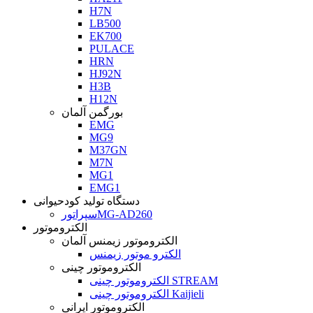
H7N
LB500
EK700
PULACE
HRN
HJ92N
H3B
H12N
بورگمن آلمان
EMG
MG9
M37GN
M7N
MG1
EMG1
دستگاه تولید کودحیوانی
سپراتورMG-AD260
الکتروموتور
الکتروموتور زیمنس آلمان
الکترو موتور زیمنس
الکتروموتور چینی
الکتروموتور چینی STREAM
الکتروموتور چینی Kaijieli
الکتروموتور ایرانی