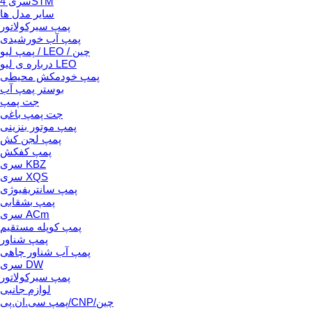
سری 4STM
سایر مدل ها
پمپ سیرکولاتور
پمپ آب خورشیدی
پمپ لیو / LEO / چین
درباره ی لیو LEO
پمپ خودمکش محیطی
بوستر پمپ آب
جت پمپ
جت پمپ باغی
پمپ موتور بنزینی
پمپ لجن کش
پمپ کفکش
سری KBZ
سری XQS
پمپ سانتریفیوژی
پمپ بشقابی
سری ACm
پمپ کوپله مستقیم
پمپ شناور
پمپ آب شناور چاهی
سری DW
پمپ سیرکولاتور
لوازم جانبی
پمپ سی.ان.پی/CNP/چین