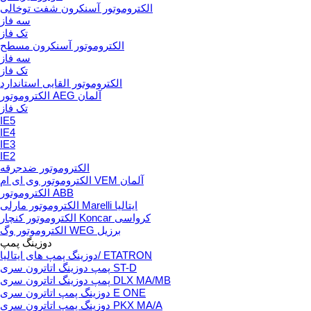
الکتروموتور آسنکرون شفت توخالی
سه فاز
تک فاز
الکتروموتور آسنکرون مسطح
سه فاز
تک فاز
الکتروموتور القایی استاندارد
الکتروموتور AEG آلمان
تک فاز
IE5
IE4
IE3
IE2
الکتروموتور ضدجرقه
الکتروموتور وی ای ام VEM آلمان
الکتروموتور ABB
الکتروموتور مارلی Marelli ایتالیا
الکتروموتور کنچار Koncar کرواسی
الکتروموتور وگ WEG برزیل
دوزینگ پمپ
دوزینگ پمپ های ایتالیا/ ETATRON
پمپ دوزینگ اتاترون سری ST-D
پمپ دوزینگ اتاترون سری DLX MA/MB
دوزینگ پمپ اتاترون سری E ONE
دوزینگ پمپ اتاترون سری PKX MA/A