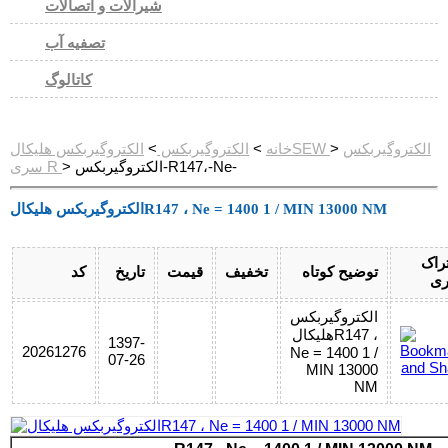
شیرآلات و اتصالات
تصفیه آب
کاتالوگ
الکتروگیربکس
>
الکتروگیربکس هلیکالSEW
خانه
>
الکتروگیربکس
>
> الکتروگیربکس-R147،-Ne-
سری R
الکتروگیربکس هلیکالR147 ، Ne = 1400 1 / MIN 13000 NM
راک
توضیح کوتاه
تخفیف
قیمت
تاریخ
کد
ری
الکتروگیربکس
هلیکالR147 ،
1397-
20261276
Ne = 1400 1 /
07-26
MIN 13000
NM