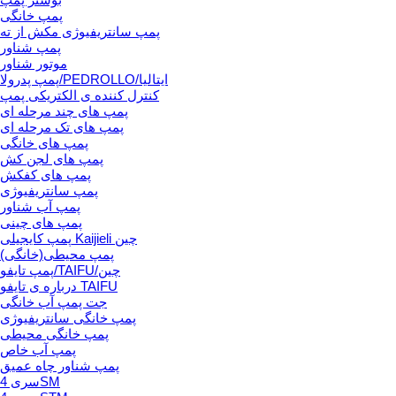
پمپ خانگی
پمپ سانتریفیوژی مکش از ته
پمپ شناور
موتور شناور
پمپ پدرولا/PEDROLLO/ایتالیا
کنترل کننده ی الکتریکی پمپ
پمپ های چند مرحله ای
پمپ های تک مرحله ای
پمپ های خانگی
پمپ های لجن کش
پمپ های کفکش
پمپ سانتریفیوژی
پمپ آب شناور
پمپ های چینی
پمپ کایجیلی Kaijieli چین
پمپ محیطی(خانگی)
پمپ تایفو/TAIFU/چین
درباره ی تایفو TAIFU
جت پمپ آب خانگی
پمپ خانگی سانتریفیوژی
پمپ خانگی محیطی
پمپ آب خاص
پمپ شناور چاه عمیق
سری 4SM