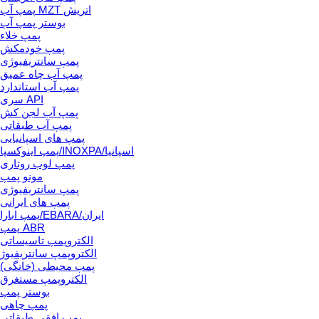
پمپ آب MZT اتریش
بوستر پمپ آب
پمپ خلاء
پمپ خودمکش
پمپ سانتریفیوژی
پمپ آب چاه عمیق
پمپ آب استاندارد
سری API
پمپ آب لجن کش
پمپ آب طبقاتی
پمپ های اسپانیایی
پمپ اینوکسپا/INOXPA/اسپانیا
پمپ لوب روتاری
مونو پمپ
پمپ سانتریفیوژی
پمپ های ایرانی
پمپ ابارا/EBARA/ایران
پمپ ABR
الکتروپمپ تاسیساتی
الکتروپمپ سانتریفیوژ
پمپ محیطی (خانگی)
الکتروپمپ مستغرق
بوستر پمپ
پمپ چاهی
پمپ افقی طبقاتی