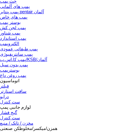
جت پمپ
پمپ های آلمانی
پمپ پنتایر pentair آلمان
پمپ های خاص
بوستر پمپ
پمپ لجن کش
پمپ شناور
پمپ استاندارد
الکتروپمپ
پمپ طبقاتی عمودی
پمپ سانتریفیوژی
پمپ کا.اس.ب/KSB/آلمان
پمپ بدون سیل
بوسترپمپ
پمپ روغن داغ
اتوماسیون
فیلتر
سافت استارتر
درایو
ست کنترل
لوازم جانبی پمپ
گیج فشار
ست کنترل
مخزن / تانک / منبع
همزن/میکسر/مخلوطکن صنعتی