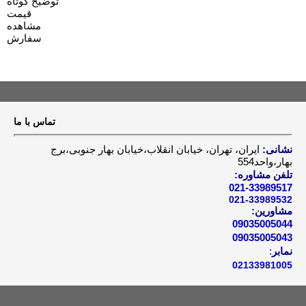
توضیح کوتاه
قیمت
مشاهده
سفارش
تماس با ما
نشانی:
ایران، تهران، خیابان انقلاب،خیابان بهار جنوبی،برج
بهار،واحد554
تلفن مشاوره:
021-33989517
021-33989532
مشاورین:
09035005044
09035005043
نمابر
:
02133981005