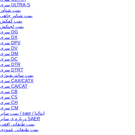
سری ULTRA-S
پمپ شناور
پمپ شناور چاهی
پمپ کفکش
پمپ لجنکش
سری DG
سری DX
سری DPV
سری DV
سری DM
سری DC
سری DTR
سری DTRT
پمپ سانتریفیوژی
سری CAX/CATX
سری CA/CAT
سری CB
سری CS
سری CH
سری CM
پمپ سایر / saer / ایتالیا
درباره ی سایر SAER
پمپ طبقاتی افقی
پمپ طبقاتی عمودی
بوستر پمپ