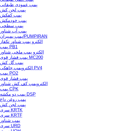
پمپ عمودی طبقاتی
پمپ لجن کش
پمپ کفکش
پمپ خودمکش
پمپ سطحی
پمپ آب شناور
پمپ پمپیران/PUMPIRAN
الکترو پمپ شناور تکفاز
پمپ PB1
الکترو پمپ ملخی شناور
پمپ فشار قوی MC200
پمپ گل کش
الکتروپمپ چاهکی PV4
پمپ PO2
پمپ فشار قوی
الکتروپمپ کف کش شناور
پمپ CPK
پمپ دو مکشه DSP
پمپ روغن داغ
پمپ لجن کش
سری KRTK
سری KRTF
پمپ شناور
سری URD
سری UQH