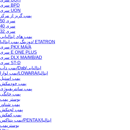
سری BPD
سری UQN
پمپ گریز از مرکز
سری 50
سری 40
سری 32
پمپ های ایتالیایی
دوزینگ پمپ ایتالیا/ ETATRON
سری PKX MA/A
سری E ONE PLUS
سری DLX MA/MB/AD
سری ST-D
پمپ داب/Dab/ایتالیایی
پمپ لوارا/LOWARA/ایتالیا
پمپ استیل
پمپ خودمکش
پمپ سانتریفیوژی
پمپ خانگی
بوستر پمپ
پمپ شناور
پمپ لجنکش
پمپ کفکش
پمپ پنتاکس/PENTAX/ایتالیا
بوسترپمپ