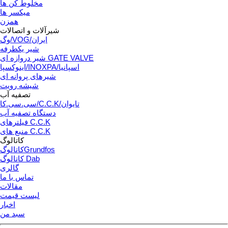
مخلوط کن ها
میکسر ها
همزن
شیرآلات و اتصالات
وگ/VOG/ایران
شیر یکطرفه
شیر دروازه ای GATE VALVE
اینوکسپا/INOXPA/اسپانیا
شیرهای پروانه ای
شیشه رویت
تصفیه آب
سی.سی.کا/C.C.K/تایوان
دستگاه تصفیه آب
فیلترهای C.C.K
منبع های C.C.K
کاتالوگ
کاتالوگGrundfos
کاتالوگ Dab
گالری
تماس با ما
مقالات
لیست قیمت
اخبار
سبد من