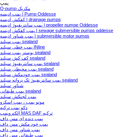
پمپ
Q-pump مکزیک
پمپ ادیسه | Pump Oddesse
کفکش ادیسه | drainage pumps
پمپ سانتریفیوژ ادیسه | propeller pumpe Oddesse
پمپ کفکش ادیسه | sewage submersible pumps oddesse
پمپ شناور ادیسه | submersible motor pumps
پمپ سیلند sealand
پمپ خطی سیلند INline
بوستر پمپ سیلند sealand
کف کش سیلند sealand
پمپ سانتریفیوژ سیلند sealand
پمپ محیطی سیلند sealand
پمپ خودمکش سیلند sealand
پمپ سانتریفیوژ تک پروانه سیلند sealand
شناور سیلند
پمپ طبقاتی sealand
پمپ لجنکش سیلند
مونو پمپ ، پمپ اسکرو
دکو پمپ ترکیه
الکتروپمپ MAS DAF ترکیه
پمپ دنده ای مس داف
پمپ خود مکش مس داف
پمپ شناور مس داف
پمپ طبقاتی مس داف