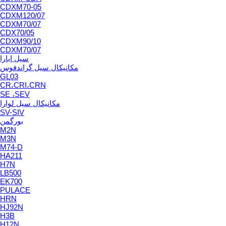
CDXM70-05
CDXM120/07
CDXM70/07
CDX70/05
CDXM90/10
CDXM70/07
سیل ابارا
مکانیکال سیل گراندفوس
GL03
CR،CRI،CRN
SE ،SEV
مکانیکال سیل لوارا
SV-SIV
بورگمن
M2N
M3N
M74-D
HA211
H7N
LB500
EK700
PULACE
HRN
HJ92N
H3B
H12N