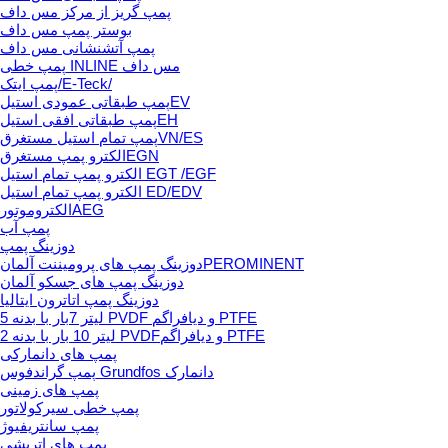
پمپ گریز از مرکز مس داف
بوستر پمپ مس داف
پمپ آتشنشانی مس داف
پمپ خطی INLINE مس داف
پمپ ایتک/E-Teck/
پمپ طبقاتی عمودی استیلEV
پمپ طبقاتی افقی استیلEH
پمپ تمام استیل مستغرقVN/ES
الکترو پمپ مستغرقEGN
الکترو پمپ تمام استیل EGT /EGF
الکترو پمپ تمام استیل ED/EDV
الکتروموتورAEG
پمپ آب
دوزینگ پمپ
دوزینگ پمپ های پرومیننت آلمانPEROMINENT
دوزینگ پمپ های جسکو آلمان
دوزینگ پمپ اتاترون ایتالیا
5 لیتر 7بار با بدنه PVDF و دیافراگم PTFE
2 لیتر 10 بار با بدنه PVDFو دیافراگم PTFE
پمپ های دانمارکی
پمپ گراندفوس Grundfos دانمارک
پمپ های زمینی
پمپ خطی سیرکولاتور
پمپ سانتریفیوژ
پمپ های اتریشی