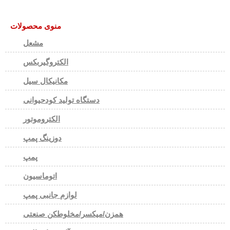
منوی محصولات
مشعل
الکتروگیربکس
مکانیکال سیل
دستگاه تولید کودحیوانی
الکتروموتور
دوزینگ پمپ
پمپ
اتوماسیون
لوازم جانبی پمپ
همزن/میکسر/مخلوطکن صنعتی