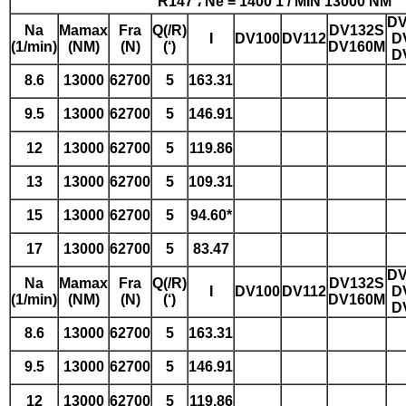
R147 ، Ne = 1400 1 / MIN 13000 NM
DV
Na
Mamax
Fra
Q(/R)
DV132S
I
DV100
DV112
D
(1/min)
(NM)
(N)
(‘)
DV160M
D
8.6
13000
62700
5
163.31
9.5
13000
62700
5
146.91
12
13000
62700
5
119.86
13
13000
62700
5
109.31
15
13000
62700
5
94.60*
17
13000
62700
5
83.47
DV
Na
Mamax
Fra
Q(/R)
DV132S
I
DV100
DV112
D
(1/min)
(NM)
(N)
(‘)
DV160M
D
8.6
13000
62700
5
163.31
9.5
13000
62700
5
146.91
12
13000
62700
5
119.86