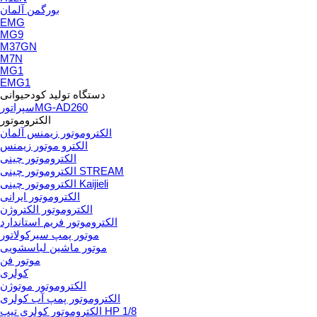
بورگمن آلمان
EMG
MG9
M37GN
M7N
MG1
EMG1
دستگاه تولید کودحیوانی
سپراتورMG-AD260
الکتروموتور
الکتروموتور زیمنس آلمان
الکترو موتور زیمنس
الکتروموتور چینی
الکتروموتور چینی STREAM
الکتروموتور چینی Kaijieli
الکتروموتور ایرانی
الکتروموتور الکتروژن
الکتروموتور فریم استاندارد
موتور پمپ سیرکولاتور
موتور ماشین لباسشویی
موتور فن
کولری
الکتروموتور موتوژن
الکتروموتور پمپ آب کولری
الکتروموتور کولری تیپ HP 1/8