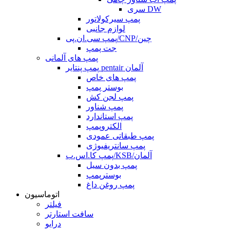
سری DW
پمپ سیرکولاتور
لوازم جانبی
پمپ سی.ان.پی/CNP/چین
جت پمپ
پمپ های آلمانی
پمپ پنتایر pentair آلمان
پمپ های خاص
بوستر پمپ
پمپ لجن کش
پمپ شناور
پمپ استاندارد
الکتروپمپ
پمپ طبقاتی عمودی
پمپ سانتریفیوژی
پمپ کا.اس.ب/KSB/آلمان
پمپ بدون سیل
بوسترپمپ
پمپ روغن داغ
اتوماسیون
فیلتر
سافت استارتر
درایو