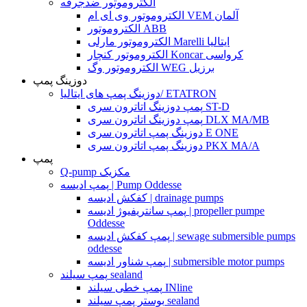
الکتروموتور ضدجرقه
الکتروموتور وی ای ام VEM آلمان
الکتروموتور ABB
الکتروموتور مارلی Marelli ایتالیا
الکتروموتور کنچار Koncar کرواسی
الکتروموتور وگ WEG برزیل
دوزینگ پمپ
دوزینگ پمپ های ایتالیا/ ETATRON
پمپ دوزینگ اتاترون سری ST-D
پمپ دوزینگ اتاترون سری DLX MA/MB
دوزینگ پمپ اتاترون سری E ONE
دوزینگ پمپ اتاترون سری PKX MA/A
پمپ
Q-pump مکزیک
پمپ ادیسه | Pump Oddesse
کفکش ادیسه | drainage pumps
پمپ سانتریفیوژ ادیسه | propeller pumpe
Oddesse
پمپ کفکش ادیسه | sewage submersible pumps
oddesse
پمپ شناور ادیسه | submersible motor pumps
پمپ سیلند sealand
پمپ خطی سیلند INline
بوستر پمپ سیلند sealand