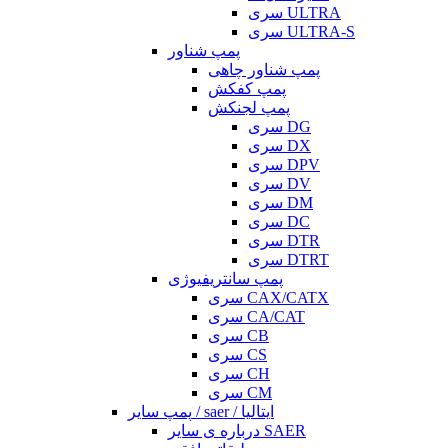
سری ULTRA
سری ULTRA-S
پمپ شناور
پمپ شناور چاهی
پمپ کفکش
پمپ لجنکش
سری DG
سری DX
سری DPV
سری DV
سری DM
سری DC
سری DTR
سری DTRT
پمپ سانتریفیوژی
سری CAX/CATX
سری CA/CAT
سری CB
سری CS
سری CH
سری CM
پمپ سایر / saer / ایتالیا
درباره ی سایر SAER