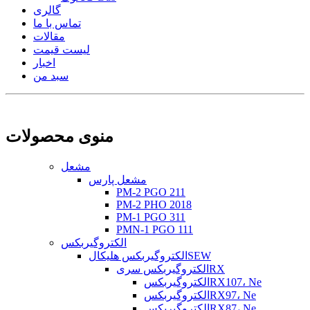
گالری
تماس با ما
مقالات
لیست قیمت
اخبار
سبد من
منوی محصولات
مشعل
مشعل پارس
PM-2 PGO 211
PM-2 PHO 2018
PM-1 PGO 311
PMN-1 PGO 111
الکتروگیربکس
الکتروگیربکس هلیکالSEW
الکتروگیربکس سریRX
الکتروگیربکسRX107، Ne
الکتروگیربکسRX97، Ne
الکتروگیربکسRX87، Ne