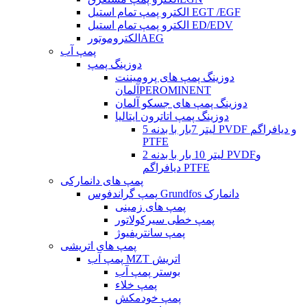
الکترو پمپ تمام استیل EGT /EGF
الکترو پمپ تمام استیل ED/EDV
الکتروموتورAEG
پمپ آب
دوزینگ پمپ
دوزینگ پمپ های پرومیننت
آلمانPEROMINENT
دوزینگ پمپ های جسکو آلمان
دوزینگ پمپ اتاترون ایتالیا
5 لیتر 7بار با بدنه PVDF و دیافراگم
PTFE
2 لیتر 10 بار با بدنه PVDFو
دیافراگم PTFE
پمپ های دانمارکی
پمپ گراندفوس Grundfos دانمارک
پمپ های زمینی
پمپ خطی سیرکولاتور
پمپ سانتریفیوژ
پمپ های اتریشی
پمپ آب MZT اتریش
بوستر پمپ آب
پمپ خلاء
پمپ خودمکش