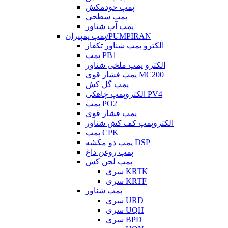
پمپ خودمکش
پمپ سطحی
پمپ آب شناور
پمپ پمپیران/PUMPIRAN
الکترو پمپ شناور تکفاز
پمپ PB1
الکترو پمپ ملخی شناور
پمپ فشار قوی MC200
پمپ گل کش
الکتروپمپ چاهکی PV4
پمپ PO2
پمپ فشار قوی
الکتروپمپ کف کش شناور
پمپ CPK
پمپ دو مکشه DSP
پمپ روغن داغ
پمپ لجن کش
سری KRTK
سری KRTF
پمپ شناور
سری URD
سری UQH
سری BPD