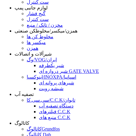
ست کنترل
لوازم جانبی پمپ
گیج فشار
ست کنترل
مخزن / تانک / منبع
همزن/میکسر/مخلوطکن صنعتی
مخلوط کن ها
میکسر ها
همزن
شیرآلات و اتصالات
وگ/VOG/ایران
شیر یکطرفه
شیر دروازه ای GATE VALVE
اینوکسپا/INOXPA/اسپانیا
شیرهای پروانه ای
شیشه رویت
تصفیه آب
سی.سی.کا/C.C.K/تایوان
دستگاه تصفیه آب
فیلترهای C.C.K
منبع های C.C.K
کاتالوگ
کاتالوگGrundfos
کاتالوگ Dab