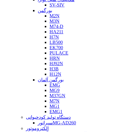
SV-SIV
بورگمن
M2N
M3N
M74-D
HA211
H7N
LB500
EK700
PULACE
HRN
HJ92N
H3B
H12N
بورگمن آلمان
EMG
MG9
M37GN
M7N
MG1
EMG1
دستگاه تولید کودحیوانی
سپراتورMG-AD260
الکتروموتور