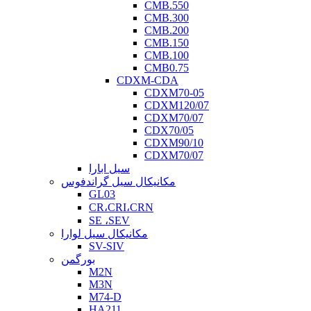
CMB.550
CMB.300
CMB.200
CMB.150
CMB.100
CMB0.75
CDXM-CDA
CDXM70-05
CDXM120/07
CDXM70/07
CDX70/05
CDXM90/10
CDXM70/07
سیل ابارا
مکانیکال سیل گراندفوس
GL03
CR،CRI،CRN
SE ،SEV
مکانیکال سیل لوارا
SV-SIV
بورگمن
M2N
M3N
M74-D
HA211