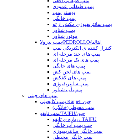
پمپ طبقاتی افقی
پمپ طبقاتی عمودی
بوستر پمپ
پمپ خانگی
پمپ سانتریفیوژی مکش از ته
پمپ شناور
موتور شناور
پمپ پدرولا/PEDROLLO/ایتالیا
کنترل کننده ی الکتریکی پمپ
پمپ های چند مرحله ای
پمپ های تک مرحله ای
پمپ های خانگی
پمپ های لجن کش
پمپ های کفکش
پمپ سانتریفیوژی
پمپ آب شناور
پمپ های چینی
پمپ کایجیلی Kaijieli چین
پمپ محیطی(خانگی)
پمپ تایفو/TAIFU/چین
درباره ی تایفو TAIFU
جت پمپ آب خانگی
پمپ خانگی سانتریفیوژی
پمپ خانگی محیطی