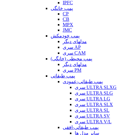
IPFC
پمپ خانگی
CP
CB
MPX
JMC
پمپ خودمکش
مدلهای دیگر
سری AP
سری CAM
پمپ محیطی (خانگی)
مدلهای دیگر
سری PM
پمپ طبقاتی
پمپ طبقاتی-عمودی
سری ULTRA SLXG
سری ULTRA SLG
سری ULTRA LG
سری ULTRA SLX
سری ULTRA SL
سری ULTRA SV
سری ULTRA V/L
پمپ طبقاتی-افقی
سایر مدل ها