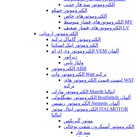
الکتروموتور سه فاز چدنی
الکتروموتور جمکو
الکتروموتورهای خاص
الکتروموتورهای فشار متوسط MV
الکتروموتورهای فشار ضعیف LV
الکتروموتور اروپایی
الکتروموتور گاماک ترکیه
الکتروموتور ایتک اسپانیا
الکتروموتور وی ای ام VEM آلمان
ژنراتور
ولتاژ پایین
الکتروموتور ABB
الکتروموتور وات Watt ترکیه
لیست قیمت الکتروموتور های WAT
ترکیه
الکتروموتور مارلی Marelli ایتالیا
الکتروموتور بنفیگلیولی Bonfiglioli آلمان
الکتروموتور زیمنس Siemens آلمان
الکتروموتور ایتال موتور ITALMOTOR
ایتالیا
موتور گیربکس
الکتروموتور آسنکرون شفت توخالی
سه فاز