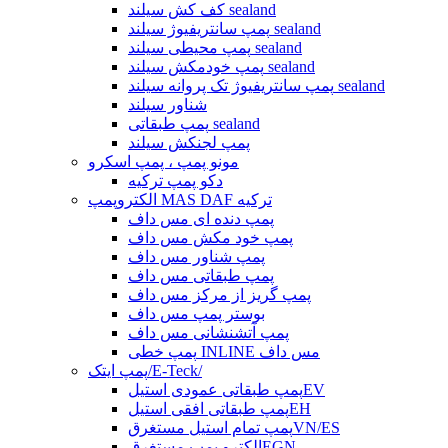
کف کش سیلند sealand
پمپ سانتریفیوژ سیلند sealand
پمپ محیطی سیلند sealand
پمپ خودمکش سیلند sealand
پمپ سانتریفیوژ تک پروانه سیلند sealand
شناور سیلند
پمپ طبقاتی sealand
پمپ لجنکش سیلند
مونو پمپ ، پمپ اسکرو
دکو پمپ ترکیه
الکتروپمپ MAS DAF ترکیه
پمپ دنده ای مس داف
پمپ خود مکش مس داف
پمپ شناور مس داف
پمپ طبقاتی مس داف
پمپ گریز از مرکز مس داف
بوستر پمپ مس داف
پمپ آتشنشانی مس داف
پمپ خطی INLINE مس داف
پمپ ایتک/E-Teck/
پمپ طبقاتی عمودی استیلEV
پمپ طبقاتی افقی استیلEH
پمپ تمام استیل مستغرقVN/ES
الکترو پمپ مستغرقEGN