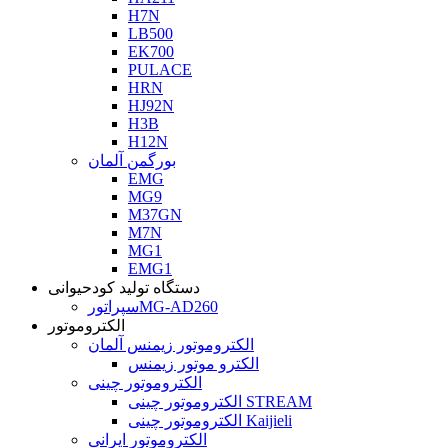
H7N
LB500
EK700
PULACE
HRN
HJ92N
H3B
H12N
بورگمن آلمان
EMG
MG9
M37GN
M7N
MG1
EMG1
دستگاه تولید کودحیوانی
سپراتورMG-AD260
الکتروموتور
الکتروموتور زیمنس آلمان
الکترو موتور زیمنس
الکتروموتور چینی
الکتروموتور چینی STREAM
الکتروموتور چینی Kaijieli
الکتروموتور ایرانی