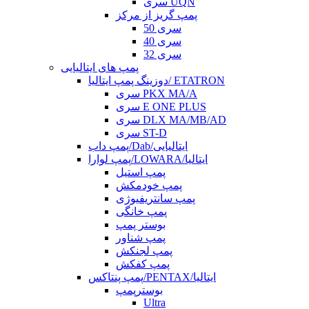
سری UQN
پمپ گریز از مرکز
سری 50
سری 40
سری 32
پمپ های ایتالیایی
دوزینگ پمپ ایتالیا/ ETATRON
سری PKX MA/A
سری E ONE PLUS
سری DLX MA/MB/AD
سری ST-D
پمپ داب/Dab/ایتالیایی
پمپ لوارا/LOWARA/ایتالیا
پمپ استیل
پمپ خودمکش
پمپ سانتریفیوژی
پمپ خانگی
بوستر پمپ
پمپ شناور
پمپ لجنکش
پمپ کفکش
پمپ پنتاکس/PENTAX/ایتالیا
بوسترپمپ
Ultra