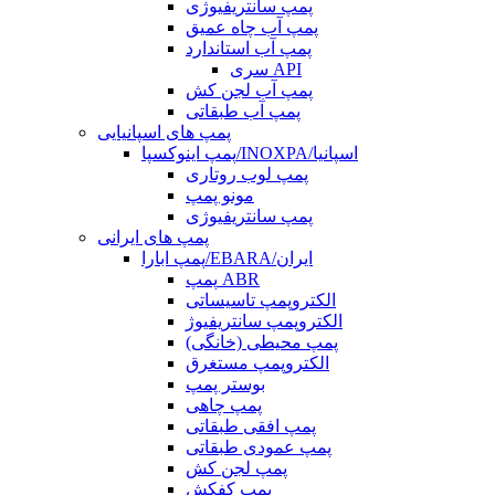
پمپ سانتریفیوژی
پمپ آب چاه عمیق
پمپ آب استاندارد
سری API
پمپ آب لجن کش
پمپ آب طبقاتی
پمپ های اسپانیایی
پمپ اینوکسپا/INOXPA/اسپانیا
پمپ لوب روتاری
مونو پمپ
پمپ سانتریفیوژی
پمپ های ایرانی
پمپ ابارا/EBARA/ایران
پمپ ABR
الکتروپمپ تاسیساتی
الکتروپمپ سانتریفیوژ
پمپ محیطی (خانگی)
الکتروپمپ مستغرق
بوستر پمپ
پمپ چاهی
پمپ افقی طبقاتی
پمپ عمودی طبقاتی
پمپ لجن کش
پمپ کفکش