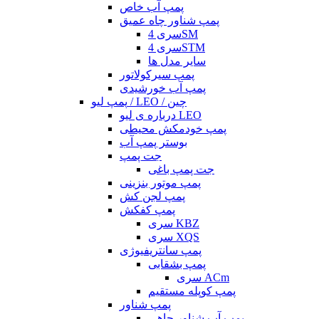
پمپ آب خاص
پمپ شناور چاه عمیق
سری 4SM
سری 4STM
سایر مدل ها
پمپ سیرکولاتور
پمپ آب خورشیدی
پمپ لیو / LEO / چین
درباره ی لیو LEO
پمپ خودمکش محیطی
بوستر پمپ آب
جت پمپ
جت پمپ باغی
پمپ موتور بنزینی
پمپ لجن کش
پمپ کفکش
سری KBZ
سری XQS
پمپ سانتریفیوژی
پمپ بشقابی
سری ACm
پمپ کوپله مستقیم
پمپ شناور
پمپ آب شناور چاهی