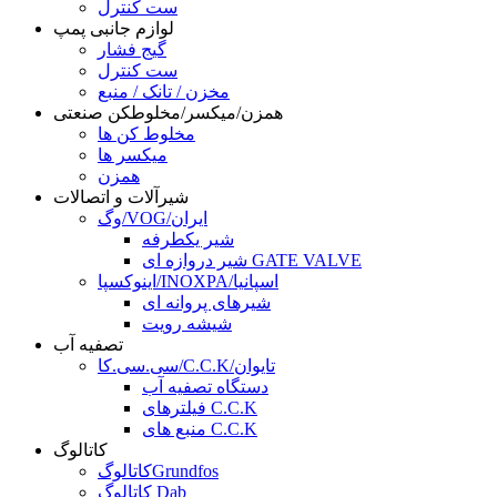
ست کنترل
لوازم جانبی پمپ
گیج فشار
ست کنترل
مخزن / تانک / منبع
همزن/میکسر/مخلوطکن صنعتی
مخلوط کن ها
میکسر ها
همزن
شیرآلات و اتصالات
وگ/VOG/ایران
شیر یکطرفه
شیر دروازه ای GATE VALVE
اینوکسپا/INOXPA/اسپانیا
شیرهای پروانه ای
شیشه رویت
تصفیه آب
سی.سی.کا/C.C.K/تایوان
دستگاه تصفیه آب
فیلترهای C.C.K
منبع های C.C.K
کاتالوگ
کاتالوگGrundfos
کاتالوگ Dab