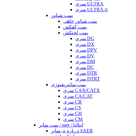
سری ULTRA
سری ULTRA-S
پمپ شناور
پمپ شناور چاهی
پمپ کفکش
پمپ لجنکش
سری DG
سری DX
سری DPV
سری DV
سری DM
سری DC
سری DTR
سری DTRT
پمپ سانتریفیوژی
سری CAX/CATX
سری CA/CAT
سری CB
سری CS
سری CH
سری CM
پمپ سایر / saer / ایتالیا
درباره ی سایر SAER