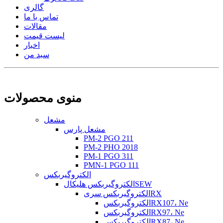
گالری
تماس با ما
مقالات
لیست قیمت
اخبار
سبد من
منوی محصولات
مشعل
مشعل پارس
PM-2 PGO 211
PM-2 PHO 2018
PM-1 PGO 311
PMN-1 PGO 111
الکتروگیربکس
الکتروگیربکس هلیکالSEW
الکتروگیربکس سریRX
الکتروگیربکسRX107، Ne
الکتروگیربکسRX97، Ne
الکتروگیربکسRX87، Ne