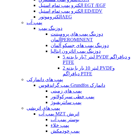
الکترو پمپ تمام استیل EGT /EGF
الکترو پمپ تمام استیل ED/EDV
الکتروموتورAEG
پمپ آب
دوزینگ پمپ
دوزینگ پمپ های پرومیننت
آلمانPEROMINENT
دوزینگ پمپ های جسکو آلمان
دوزینگ پمپ اتاترون ایتالیا
5 لیتر 7بار با بدنه PVDF و دیافراگم
PTFE
2 لیتر 10 بار با بدنه PVDFو
دیافراگم PTFE
پمپ های دانمارکی
پمپ گراندفوس Grundfos دانمارک
پمپ های زمینی
پمپ خطی سیرکولاتور
پمپ سانتریفیوژ
پمپ های اتریشی
پمپ آب MZT اتریش
بوستر پمپ آب
پمپ خلاء
پمپ خودمکش