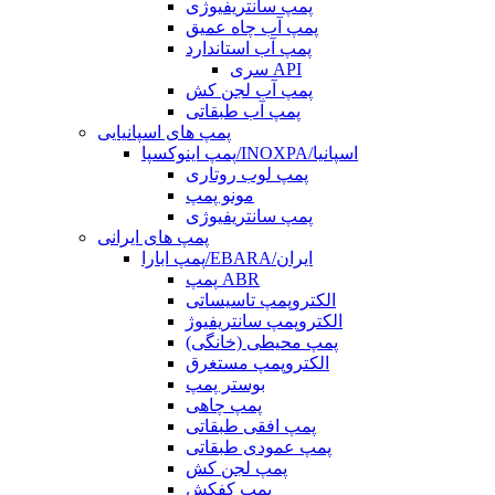
پمپ سانتریفیوژی
پمپ آب چاه عمیق
پمپ آب استاندارد
سری API
پمپ آب لجن کش
پمپ آب طبقاتی
پمپ های اسپانیایی
پمپ اینوکسپا/INOXPA/اسپانیا
پمپ لوب روتاری
مونو پمپ
پمپ سانتریفیوژی
پمپ های ایرانی
پمپ ابارا/EBARA/ایران
پمپ ABR
الکتروپمپ تاسیساتی
الکتروپمپ سانتریفیوژ
پمپ محیطی (خانگی)
الکتروپمپ مستغرق
بوستر پمپ
پمپ چاهی
پمپ افقی طبقاتی
پمپ عمودی طبقاتی
پمپ لجن کش
پمپ کفکش