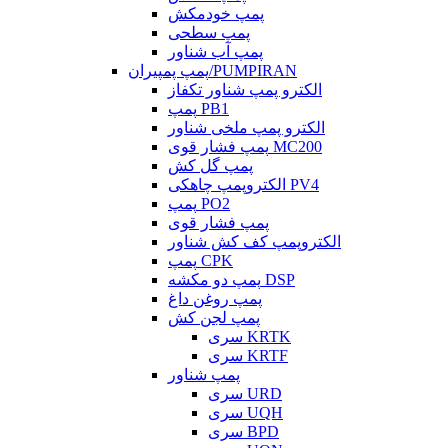
پمپ خودمکش
پمپ سطحی
پمپ آب شناور
پمپ پمپیران/PUMPIRAN
الکترو پمپ شناور تکفاز
پمپ PB1
الکترو پمپ ملخی شناور
پمپ فشار قوی MC200
پمپ گل کش
الکتروپمپ چاهکی PV4
پمپ PO2
پمپ فشار قوی
الکتروپمپ کف کش شناور
پمپ CPK
پمپ دو مکشه DSP
پمپ روغن داغ
پمپ لجن کش
سری KRTK
سری KRTF
پمپ شناور
سری URD
سری UQH
سری BPD