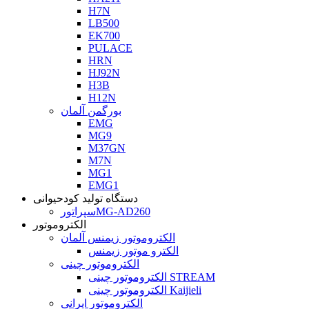
H7N
LB500
EK700
PULACE
HRN
HJ92N
H3B
H12N
بورگمن آلمان
EMG
MG9
M37GN
M7N
MG1
EMG1
دستگاه تولید کودحیوانی
سپراتورMG-AD260
الکتروموتور
الکتروموتور زیمنس آلمان
الکترو موتور زیمنس
الکتروموتور چینی
الکتروموتور چینی STREAM
الکتروموتور چینی Kaijieli
الکتروموتور ایرانی