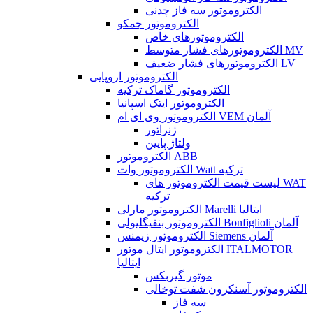
الکتروموتور سه فاز چدنی
الکتروموتور جمکو
الکتروموتورهای خاص
الکتروموتورهای فشار متوسط MV
الکتروموتورهای فشار ضعیف LV
الکتروموتور اروپایی
الکتروموتور گاماک ترکیه
الکتروموتور ایتک اسپانیا
الکتروموتور وی ای ام VEM آلمان
ژنراتور
ولتاژ پایین
الکتروموتور ABB
الکتروموتور وات Watt ترکیه
لیست قیمت الکتروموتور های WAT
ترکیه
الکتروموتور مارلی Marelli ایتالیا
الکتروموتور بنفیگلیولی Bonfiglioli آلمان
الکتروموتور زیمنس Siemens آلمان
الکتروموتور ایتال موتور ITALMOTOR
ایتالیا
موتور گیربکس
الکتروموتور آسنکرون شفت توخالی
سه فاز