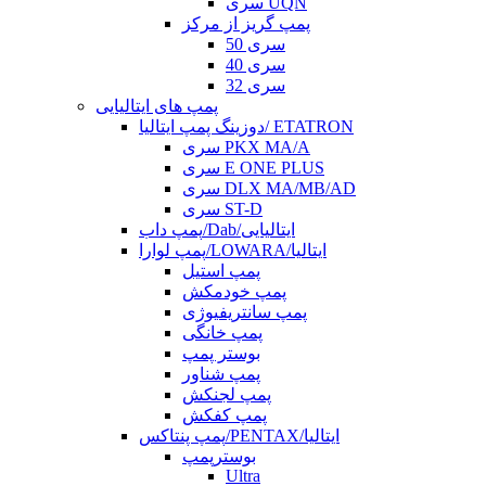
سری UQN
پمپ گریز از مرکز
سری 50
سری 40
سری 32
پمپ های ایتالیایی
دوزینگ پمپ ایتالیا/ ETATRON
سری PKX MA/A
سری E ONE PLUS
سری DLX MA/MB/AD
سری ST-D
پمپ داب/Dab/ایتالیایی
پمپ لوارا/LOWARA/ایتالیا
پمپ استیل
پمپ خودمکش
پمپ سانتریفیوژی
پمپ خانگی
بوستر پمپ
پمپ شناور
پمپ لجنکش
پمپ کفکش
پمپ پنتاکس/PENTAX/ایتالیا
بوسترپمپ
Ultra