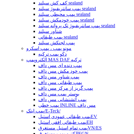
کف کش سیلند sealand
پمپ سانتریفیوژ سیلند sealand
پمپ محیطی سیلند sealand
پمپ خودمکش سیلند sealand
پمپ سانتریفیوژ تک پروانه سیلند sealand
شناور سیلند
پمپ طبقاتی sealand
پمپ لجنکش سیلند
مونو پمپ ، پمپ اسکرو
دکو پمپ ترکیه
الکتروپمپ MAS DAF ترکیه
پمپ دنده ای مس داف
پمپ خود مکش مس داف
پمپ شناور مس داف
پمپ طبقاتی مس داف
پمپ گریز از مرکز مس داف
بوستر پمپ مس داف
پمپ آتشنشانی مس داف
پمپ خطی INLINE مس داف
پمپ ایتک/E-Teck/
پمپ طبقاتی عمودی استیلEV
پمپ طبقاتی افقی استیلEH
پمپ تمام استیل مستغرقVN/ES
الکترو پمپ مستغرقEGN