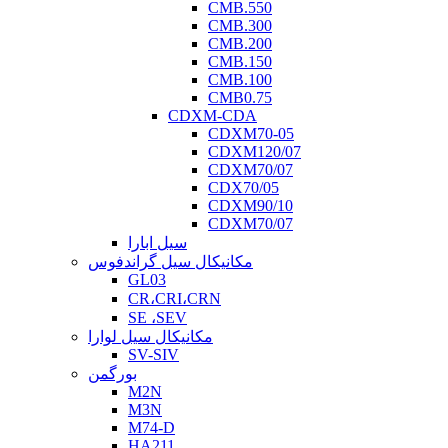
CMB.550
CMB.300
CMB.200
CMB.150
CMB.100
CMB0.75
CDXM-CDA
CDXM70-05
CDXM120/07
CDXM70/07
CDX70/05
CDXM90/10
CDXM70/07
سیل ابارا
مکانیکال سیل گراندفوس
GL03
CR،CRI،CRN
SE ،SEV
مکانیکال سیل لوارا
SV-SIV
بورگمن
M2N
M3N
M74-D
HA211