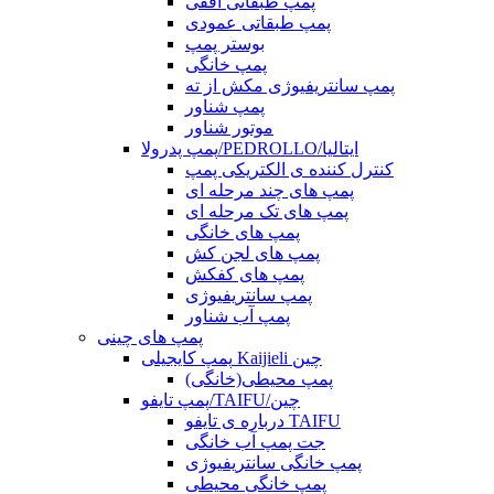
پمپ طبقاتی افقی
پمپ طبقاتی عمودی
بوستر پمپ
پمپ خانگی
پمپ سانتریفیوژی مکش از ته
پمپ شناور
موتور شناور
پمپ پدرولا/PEDROLLO/ایتالیا
کنترل کننده ی الکتریکی پمپ
پمپ های چند مرحله ای
پمپ های تک مرحله ای
پمپ های خانگی
پمپ های لجن کش
پمپ های کفکش
پمپ سانتریفیوژی
پمپ آب شناور
پمپ های چینی
پمپ کایجیلی Kaijieli چین
پمپ محیطی(خانگی)
پمپ تایفو/TAIFU/چین
درباره ی تایفو TAIFU
جت پمپ آب خانگی
پمپ خانگی سانتریفیوژی
پمپ خانگی محیطی