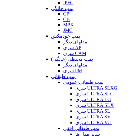
IPFC
پمپ خانگی
CP
CB
MPX
JMC
پمپ خودمکش
مدلهای دیگر
سری AP
سری CAM
پمپ محیطی (خانگی)
مدلهای دیگر
سری PM
پمپ طبقاتی
پمپ طبقاتی-عمودی
سری ULTRA SLXG
سری ULTRA SLG
سری ULTRA LG
سری ULTRA SLX
سری ULTRA SL
سری ULTRA SV
سری ULTRA V/L
پمپ طبقاتی-افقی
سایر مدل ها