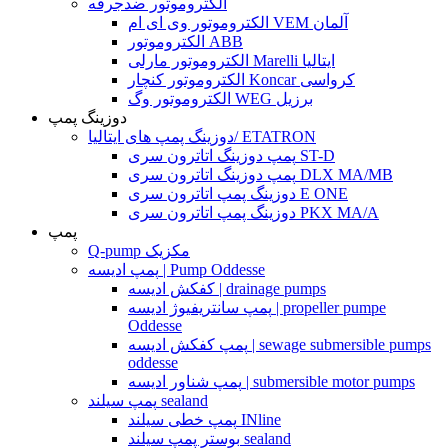
الکتروموتور ضدجرقه
الکتروموتور وی ای ام VEM آلمان
الکتروموتور ABB
الکتروموتور مارلی Marelli ایتالیا
الکتروموتور کنچار Koncar کرواسی
الکتروموتور وگ WEG برزیل
دوزینگ پمپ
دوزینگ پمپ های ایتالیا/ ETATRON
پمپ دوزینگ اتاترون سری ST-D
پمپ دوزینگ اتاترون سری DLX MA/MB
دوزینگ پمپ اتاترون سری E ONE
دوزینگ پمپ اتاترون سری PKX MA/A
پمپ
Q-pump مکزیک
پمپ ادیسه | Pump Oddesse
کفکش ادیسه | drainage pumps
پمپ سانتریفیوژ ادیسه | propeller pumpe
Oddesse
پمپ کفکش ادیسه | sewage submersible pumps
oddesse
پمپ شناور ادیسه | submersible motor pumps
پمپ سیلند sealand
پمپ خطی سیلند INline
بوستر پمپ سیلند sealand