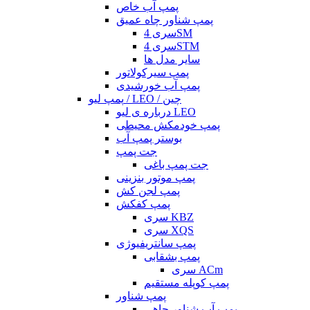
پمپ آب خاص
پمپ شناور چاه عمیق
سری 4SM
سری 4STM
سایر مدل ها
پمپ سیرکولاتور
پمپ آب خورشیدی
پمپ لیو / LEO / چین
درباره ی لیو LEO
پمپ خودمکش محیطی
بوستر پمپ آب
جت پمپ
جت پمپ باغی
پمپ موتور بنزینی
پمپ لجن کش
پمپ کفکش
سری KBZ
سری XQS
پمپ سانتریفیوژی
پمپ بشقابی
سری ACm
پمپ کوپله مستقیم
پمپ شناور
پمپ آب شناور چاهی