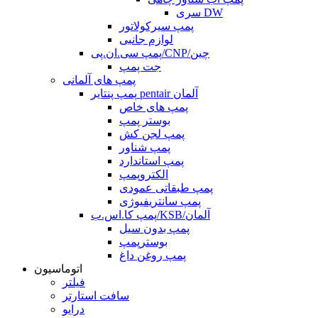
سری DW
پمپ سیرکولاتور
لوازم جانبی
پمپ سی.ان.پی/CNP/چین
جت پمپ
پمپ های آلمانی
پمپ پنتایر pentair آلمان
پمپ های خاص
بوستر پمپ
پمپ لجن کش
پمپ شناور
پمپ استاندارد
الکتروپمپ
پمپ طبقاتی عمودی
پمپ سانتریفیوژی
پمپ کا.اس.ب/KSB/آلمان
پمپ بدون سیل
بوسترپمپ
پمپ روغن داغ
اتوماسیون
فیلتر
سافت استارتر
درایو