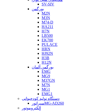
SV-SIV
بورگمن
M2N
M3N
M74-D
HA211
H7N
LB500
EK700
PULACE
HRN
HJ92N
H3B
H12N
بورگمن آلمان
EMG
MG9
M37GN
M7N
MG1
EMG1
دستگاه تولید کودحیوانی
سپراتورMG-AD260
الکتروموتور