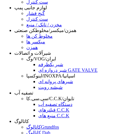
ست کنترل
لوازم جانبی پمپ
گیج فشار
ست کنترل
مخزن / تانک / منبع
همزن/میکسر/مخلوطکن صنعتی
مخلوط کن ها
میکسر ها
همزن
شیرآلات و اتصالات
وگ/VOG/ایران
شیر یکطرفه
شیر دروازه ای GATE VALVE
اینوکسپا/INOXPA/اسپانیا
شیرهای پروانه ای
شیشه رویت
تصفیه آب
سی.سی.کا/C.C.K/تایوان
دستگاه تصفیه آب
فیلترهای C.C.K
منبع های C.C.K
کاتالوگ
کاتالوگGrundfos
کاتالوگ Dab