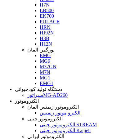
H7N
LB500
EK700
PULACE
HRN
HJ92N
H3B
H12N
بورگمن آلمان
EMG
MG9
M37GN
M7N
MG1
EMG1
دستگاه تولید کودحیوانی
سپراتورMG-AD260
الکتروموتور
الکتروموتور زیمنس آلمان
الکترو موتور زیمنس
الکتروموتور چینی
الکتروموتور چینی STREAM
الکتروموتور چینی Kaijieli
الکتروموتور ایرانی