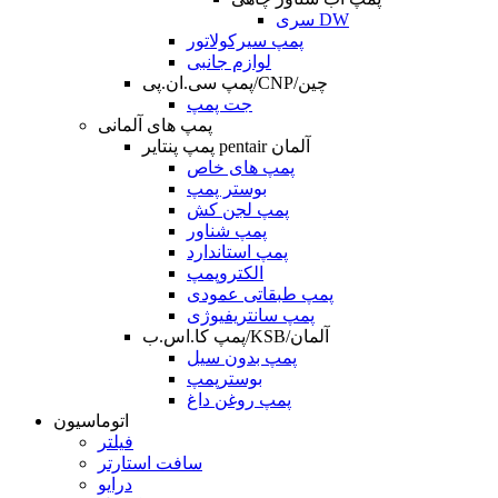
سری DW
پمپ سیرکولاتور
لوازم جانبی
پمپ سی.ان.پی/CNP/چین
جت پمپ
پمپ های آلمانی
پمپ پنتایر pentair آلمان
پمپ های خاص
بوستر پمپ
پمپ لجن کش
پمپ شناور
پمپ استاندارد
الکتروپمپ
پمپ طبقاتی عمودی
پمپ سانتریفیوژی
پمپ کا.اس.ب/KSB/آلمان
پمپ بدون سیل
بوسترپمپ
پمپ روغن داغ
اتوماسیون
فیلتر
سافت استارتر
درایو