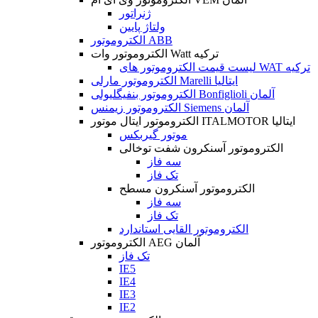
ژنراتور
ولتاژ پایین
الکتروموتور ABB
الکتروموتور وات Watt ترکیه
لیست قیمت الکتروموتور های WAT ترکیه
الکتروموتور مارلی Marelli ایتالیا
الکتروموتور بنفیگلیولی Bonfiglioli آلمان
الکتروموتور زیمنس Siemens آلمان
الکتروموتور ایتال موتور ITALMOTOR ایتالیا
موتور گیربکس
الکتروموتور آسنکرون شفت توخالی
سه فاز
تک فاز
الکتروموتور آسنکرون مسطح
سه فاز
تک فاز
الکتروموتور القایی استاندارد
الکتروموتور AEG آلمان
تک فاز
IE5
IE4
IE3
IE2