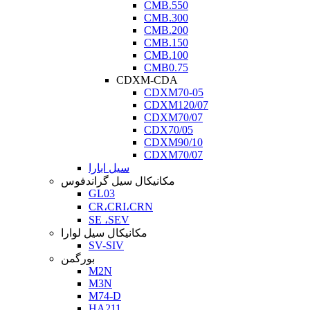
CMB.550
CMB.300
CMB.200
CMB.150
CMB.100
CMB0.75
CDXM-CDA
CDXM70-05
CDXM120/07
CDXM70/07
CDX70/05
CDXM90/10
CDXM70/07
سیل ابارا
مکانیکال سیل گراندفوس
GL03
CR،CRI،CRN
SE ،SEV
مکانیکال سیل لوارا
SV-SIV
بورگمن
M2N
M3N
M74-D
HA211