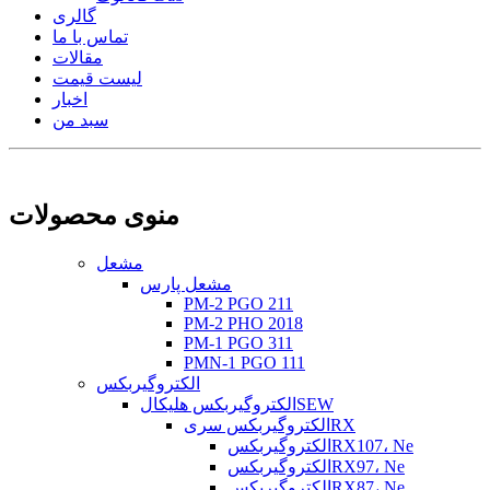
گالری
تماس با ما
مقالات
لیست قیمت
اخبار
سبد من
منوی محصولات
مشعل
مشعل پارس
PM-2 PGO 211
PM-2 PHO 2018
PM-1 PGO 311
PMN-1 PGO 111
الکتروگیربکس
الکتروگیربکس هلیکالSEW
الکتروگیربکس سریRX
الکتروگیربکسRX107، Ne
الکتروگیربکسRX97، Ne
الکتروگیربکسRX87، Ne