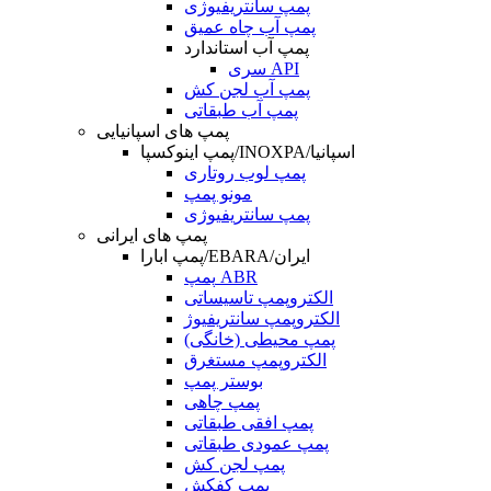
پمپ سانتریفیوژی
پمپ آب چاه عمیق
پمپ آب استاندارد
سری API
پمپ آب لجن کش
پمپ آب طبقاتی
پمپ های اسپانیایی
پمپ اینوکسپا/INOXPA/اسپانیا
پمپ لوب روتاری
مونو پمپ
پمپ سانتریفیوژی
پمپ های ایرانی
پمپ ابارا/EBARA/ایران
پمپ ABR
الکتروپمپ تاسیساتی
الکتروپمپ سانتریفیوژ
پمپ محیطی (خانگی)
الکتروپمپ مستغرق
بوستر پمپ
پمپ چاهی
پمپ افقی طبقاتی
پمپ عمودی طبقاتی
پمپ لجن کش
پمپ کفکش