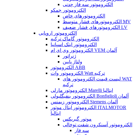
الکتروموتور سه فاز چدنی
الکتروموتور جمکو
الکتروموتورهای خاص
الکتروموتورهای فشار متوسط MV
الکتروموتورهای فشار ضعیف LV
الکتروموتور اروپایی
الکتروموتور گاماک ترکیه
الکتروموتور ایتک اسپانیا
الکتروموتور وی ای ام VEM آلمان
ژنراتور
ولتاژ پایین
الکتروموتور ABB
الکتروموتور وات Watt ترکیه
لیست قیمت الکتروموتور های WAT
ترکیه
الکتروموتور مارلی Marelli ایتالیا
الکتروموتور بنفیگلیولی Bonfiglioli آلمان
الکتروموتور زیمنس Siemens آلمان
الکتروموتور ایتال موتور ITALMOTOR
ایتالیا
موتور گیربکس
الکتروموتور آسنکرون شفت توخالی
سه فاز