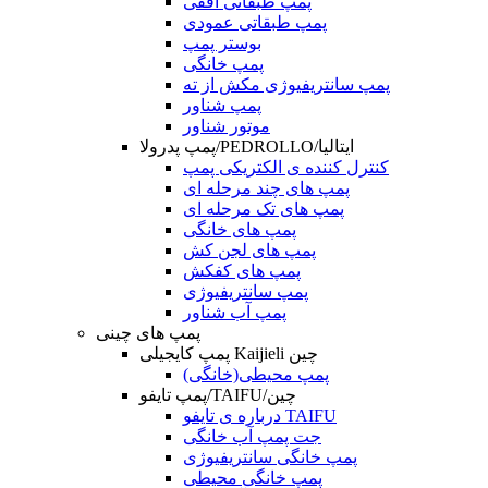
پمپ طبقاتی افقی
پمپ طبقاتی عمودی
بوستر پمپ
پمپ خانگی
پمپ سانتریفیوژی مکش از ته
پمپ شناور
موتور شناور
پمپ پدرولا/PEDROLLO/ایتالیا
کنترل کننده ی الکتریکی پمپ
پمپ های چند مرحله ای
پمپ های تک مرحله ای
پمپ های خانگی
پمپ های لجن کش
پمپ های کفکش
پمپ سانتریفیوژی
پمپ آب شناور
پمپ های چینی
پمپ کایجیلی Kaijieli چین
پمپ محیطی(خانگی)
پمپ تایفو/TAIFU/چین
درباره ی تایفو TAIFU
جت پمپ آب خانگی
پمپ خانگی سانتریفیوژی
پمپ خانگی محیطی