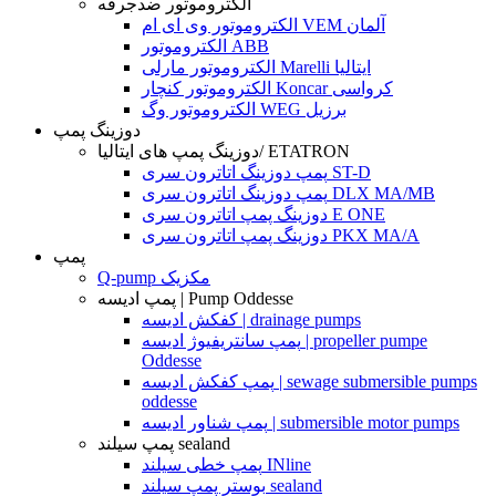
الکتروموتور ضدجرقه
الکتروموتور وی ای ام VEM آلمان
الکتروموتور ABB
الکتروموتور مارلی Marelli ایتالیا
الکتروموتور کنچار Koncar کرواسی
الکتروموتور وگ WEG برزیل
دوزینگ پمپ
دوزینگ پمپ های ایتالیا/ ETATRON
پمپ دوزینگ اتاترون سری ST-D
پمپ دوزینگ اتاترون سری DLX MA/MB
دوزینگ پمپ اتاترون سری E ONE
دوزینگ پمپ اتاترون سری PKX MA/A
پمپ
Q-pump مکزیک
پمپ ادیسه | Pump Oddesse
کفکش ادیسه | drainage pumps
پمپ سانتریفیوژ ادیسه | propeller pumpe
Oddesse
پمپ کفکش ادیسه | sewage submersible pumps
oddesse
پمپ شناور ادیسه | submersible motor pumps
پمپ سیلند sealand
پمپ خطی سیلند INline
بوستر پمپ سیلند sealand