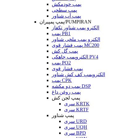
پمپ خودمکش
پمپ سطحی
پمپ آب شناور
پمپ پمپیران/PUMPIRAN
الکترو پمپ شناور تکفاز
پمپ PB1
الکترو پمپ ملخی شناور
پمپ فشار قوی MC200
پمپ گل کش
الکتروپمپ چاهکی PV4
پمپ PO2
پمپ فشار قوی
الکتروپمپ کف کش شناور
پمپ CPK
پمپ دو مکشه DSP
پمپ روغن داغ
پمپ لجن کش
سری KRTK
سری KRTF
پمپ شناور
سری URD
سری UQH
سری BPD