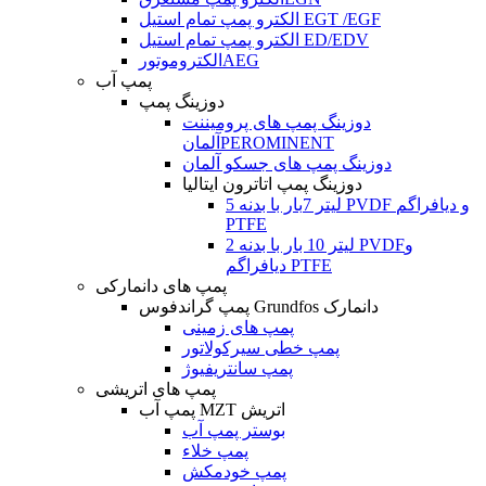
الکترو پمپ تمام استیل EGT /EGF
الکترو پمپ تمام استیل ED/EDV
الکتروموتورAEG
پمپ آب
دوزینگ پمپ
دوزینگ پمپ های پرومیننت
آلمانPEROMINENT
دوزینگ پمپ های جسکو آلمان
دوزینگ پمپ اتاترون ایتالیا
5 لیتر 7بار با بدنه PVDF و دیافراگم
PTFE
2 لیتر 10 بار با بدنه PVDFو
دیافراگم PTFE
پمپ های دانمارکی
پمپ گراندفوس Grundfos دانمارک
پمپ های زمینی
پمپ خطی سیرکولاتور
پمپ سانتریفیوژ
پمپ های اتریشی
پمپ آب MZT اتریش
بوستر پمپ آب
پمپ خلاء
پمپ خودمکش