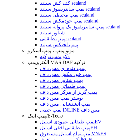
کف کش سیلند sealand
پمپ سانتریفیوژ سیلند sealand
پمپ محیطی سیلند sealand
پمپ خودمکش سیلند sealand
پمپ سانتریفیوژ تک پروانه سیلند sealand
شناور سیلند
پمپ طبقاتی sealand
پمپ لجنکش سیلند
مونو پمپ ، پمپ اسکرو
دکو پمپ ترکیه
الکتروپمپ MAS DAF ترکیه
پمپ دنده ای مس داف
پمپ خود مکش مس داف
پمپ شناور مس داف
پمپ طبقاتی مس داف
پمپ گریز از مرکز مس داف
بوستر پمپ مس داف
پمپ آتشنشانی مس داف
پمپ خطی INLINE مس داف
پمپ ایتک/E-Teck/
پمپ طبقاتی عمودی استیلEV
پمپ طبقاتی افقی استیلEH
پمپ تمام استیل مستغرقVN/ES
الکترو پمپ مستغرقEGN