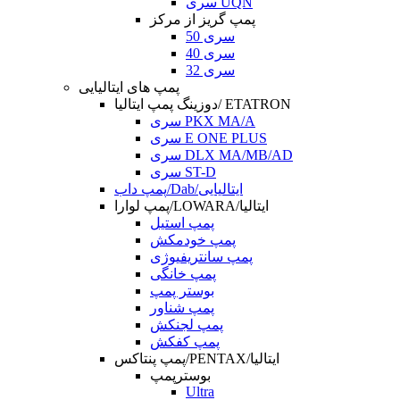
سری UQN
پمپ گریز از مرکز
سری 50
سری 40
سری 32
پمپ های ایتالیایی
دوزینگ پمپ ایتالیا/ ETATRON
سری PKX MA/A
سری E ONE PLUS
سری DLX MA/MB/AD
سری ST-D
پمپ داب/Dab/ایتالیایی
پمپ لوارا/LOWARA/ایتالیا
پمپ استیل
پمپ خودمکش
پمپ سانتریفیوژی
پمپ خانگی
بوستر پمپ
پمپ شناور
پمپ لجنکش
پمپ کفکش
پمپ پنتاکس/PENTAX/ایتالیا
بوسترپمپ
Ultra