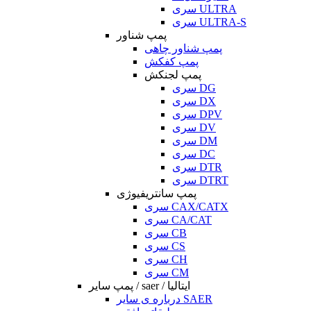
سری ULTRA
سری ULTRA-S
پمپ شناور
پمپ شناور چاهی
پمپ کفکش
پمپ لجنکش
سری DG
سری DX
سری DPV
سری DV
سری DM
سری DC
سری DTR
سری DTRT
پمپ سانتریفیوژی
سری CAX/CATX
سری CA/CAT
سری CB
سری CS
سری CH
سری CM
پمپ سایر / saer / ایتالیا
درباره ی سایر SAER