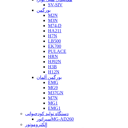
SV-SIV
بورگمن
M2N
M3N
M74-D
HA211
H7N
LB500
EK700
PULACE
HRN
HJ92N
H3B
H12N
بورگمن آلمان
EMG
MG9
M37GN
M7N
MG1
EMG1
دستگاه تولید کودحیوانی
سپراتورMG-AD260
الکتروموتور