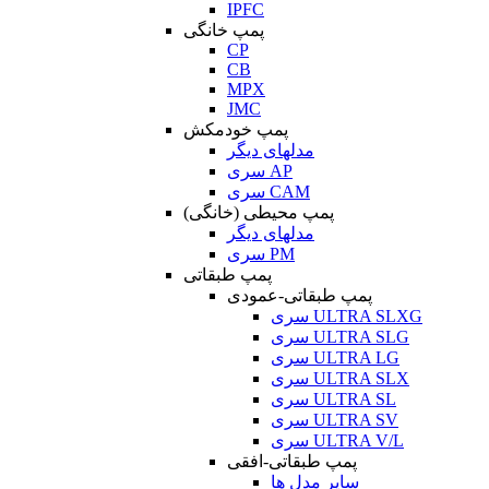
IPFC
پمپ خانگی
CP
CB
MPX
JMC
پمپ خودمکش
مدلهای دیگر
سری AP
سری CAM
پمپ محیطی (خانگی)
مدلهای دیگر
سری PM
پمپ طبقاتی
پمپ طبقاتی-عمودی
سری ULTRA SLXG
سری ULTRA SLG
سری ULTRA LG
سری ULTRA SLX
سری ULTRA SL
سری ULTRA SV
سری ULTRA V/L
پمپ طبقاتی-افقی
سایر مدل ها