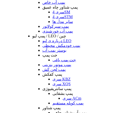
پمپ آب خاص
پمپ شناور چاه عمیق
سری 4SM
سری 4STM
سایر مدل ها
پمپ سیرکولاتور
پمپ آب خورشیدی
پمپ لیو / LEO / چین
درباره ی لیو LEO
پمپ خودمکش محیطی
بوستر پمپ آب
جت پمپ
جت پمپ باغی
پمپ موتور بنزینی
پمپ لجن کش
پمپ کفکش
سری KBZ
سری XQS
پمپ سانتریفیوژی
پمپ بشقابی
سری ACm
پمپ کوپله مستقیم
پمپ شناور
پمپ آب شناور چاهی