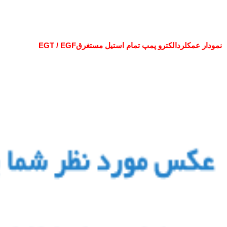
نمودار عمکلردالکترو پمپ تمام استیل مستغرقEGT / EGF