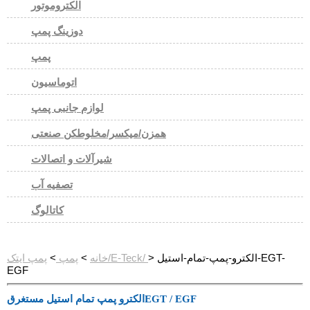
الکتروموتور
دوزینگ پمپ
پمپ
اتوماسیون
لوازم جانبی پمپ
همزن/میکسر/مخلوطکن صنعتی
شیرآلات و اتصالات
تصفیه آب
کاتالوگ
> الکترو-پمپ-تمام-استیل-EGT-
پمپ ایتک/E-Teck/
خانه
>
پمپ
>
EGF
الکترو پمپ تمام استیل مستغرقEGT / EGF