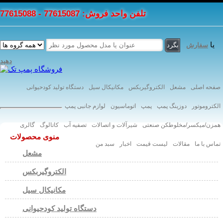
تلفن واحد فروش: 77615087 - 77615088
یا
سفارش
دهید
صفحه اصلی
مشعل
الکتروگیربکس
مکانیکال سیل
دستگاه تولید کودحیوانی
الکتروموتور
دوزینگ پمپ
پمپ
اتوماسیون
لوازم جانبی پمپ
همزن/میکسر/مخلوطکن صنعتی
شیرآلات و اتصالات
تصفیه آب
کاتالوگ
گالری
منوی محصولات
تماس با ما
مقالات
لیست قیمت
اخبار
سبد من
مشعل
الکتروگیربکس
مکانیکال سیل
دستگاه تولید کودحیوانی