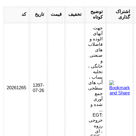
اشتراک
توضیح
تخفیف
قیمت
تاریخ
کد
گذاری
کوتاه
جهت
آبهای
الوده و
فاضلاب
های
صنعتی
و
خانگی ،
تخلیه
پساب ،
آب های
1397-
20261265
سطحی
07-26
جمع
آوری
شده و
...
EGT:
خروجی
رزوه
ای ،