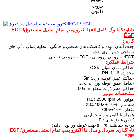
EGF ،
خروجی
فلنجی
دانلودکاتالوگ کاملpdf الکترو پمپ تمام استیل مستغرقEGT /
EGF
کاربرد
جهت آبهای الوده و فاضلاب های صنعتی و خانگی ، تخلیه پساب ، آب های
سطحی جمع آوری شده و ...
EGT: خروجی رزوه ای ، EGF ، خروجی فلنجی
شرایط عملکرد
حداکثر دمای سیال :35 ̊C
محدوده 6-11 :PH
حداکثر عمق غوطه وری: 5m
حداقل عمق غوطه وری :27cm
حداکثر قطر ذرات معلق:50mm
مشخصات موتور
موتور :50 HZ : 2900 rpm
سه فاز : 230/400v ± 10%
تکفاز: 230V±10%
همراه با فلوتر و رله حرارتی
کلاس عایق بندی : F
درجه حفاظت :IP *8(جهت غوطه ور بودن دایم)
نام گذاری سریال و مدل ها الکترو پمپ تمام استیل مستغرقEGT /
EGF