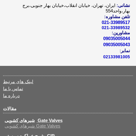
نشانی:
ایران، تهران، خیابان انقلاب،خیابان بهار جنوبی،برج
بهار،واحد554
تلفن مشاوره:
021-33989517
021-33989532
مشاورین:
09035005044
09035005043
نمابر
:
02133981005
لینک های مرتبط
تماس با ما
درباره ما
مقالات
شیرهای کشویی Gate Valves
شیرهای کشویی Gate Valves
شرح عملکرد سیستم CIP