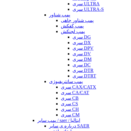
سری ULTRA
سری ULTRA-S
پمپ شناور
پمپ شناور چاهی
پمپ کفکش
پمپ لجنکش
سری DG
سری DX
سری DPV
سری DV
سری DM
سری DC
سری DTR
سری DTRT
پمپ سانتریفیوژی
سری CAX/CATX
سری CA/CAT
سری CB
سری CS
سری CH
سری CM
پمپ سایر / saer / ایتالیا
درباره ی سایر SAER