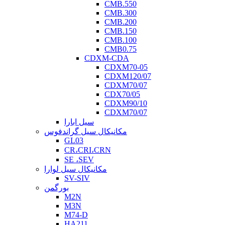
CMB.550
CMB.300
CMB.200
CMB.150
CMB.100
CMB0.75
CDXM-CDA
CDXM70-05
CDXM120/07
CDXM70/07
CDX70/05
CDXM90/10
CDXM70/07
سیل ابارا
مکانیکال سیل گراندفوس
GL03
CR،CRI،CRN
SE ،SEV
مکانیکال سیل لوارا
SV-SIV
بورگمن
M2N
M3N
M74-D
HA211