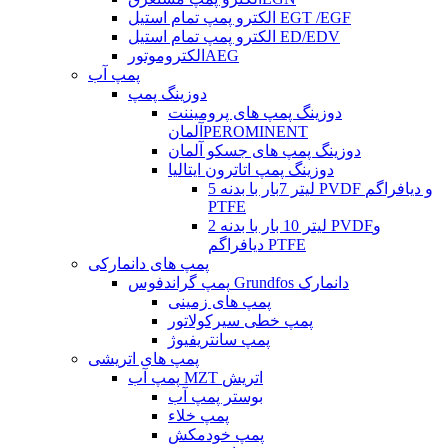
الکترو پمپ تمام استیل EGT /EGF
الکترو پمپ تمام استیل ED/EDV
الکتروموتورAEG
پمپ آب
دوزینگ پمپ
دوزینگ پمپ های پرومیننت
آلمانPEROMINENT
دوزینگ پمپ های جسکو آلمان
دوزینگ پمپ اتاترون ایتالیا
5 لیتر 7بار با بدنه PVDF و دیافراگم
PTFE
2 لیتر 10 بار با بدنه PVDFو
دیافراگم PTFE
پمپ های دانمارکی
پمپ گراندفوس Grundfos دانمارک
پمپ های زمینی
پمپ خطی سیرکولاتور
پمپ سانتریفیوژ
پمپ های اتریشی
پمپ آب MZT اتریش
بوستر پمپ آب
پمپ خلاء
پمپ خودمکش