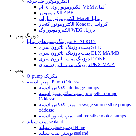
الکتروموتور ضدجرقه
الکتروموتور وی ای ام VEM آلمان
الکتروموتور ABB
الکتروموتور مارلی Marelli ایتالیا
الکتروموتور کنچار Koncar کرواسی
الکتروموتور وگ WEG برزیل
دوزینگ پمپ
دوزینگ پمپ های ایتالیا/ ETATRON
پمپ دوزینگ اتاترون سری ST-D
پمپ دوزینگ اتاترون سری DLX MA/MB
دوزینگ پمپ اتاترون سری E ONE
دوزینگ پمپ اتاترون سری PKX MA/A
پمپ
Q-pump مکزیک
پمپ ادیسه | Pump Oddesse
کفکش ادیسه | drainage pumps
پمپ سانتریفیوژ ادیسه | propeller pumpe
Oddesse
پمپ کفکش ادیسه | sewage submersible pumps
oddesse
پمپ شناور ادیسه | submersible motor pumps
پمپ سیلند sealand
پمپ خطی سیلند INline
بوستر پمپ سیلند sealand