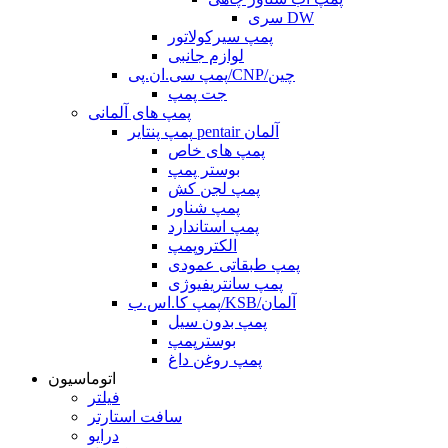
سری DW
پمپ سیرکولاتور
لوازم جانبی
پمپ سی.ان.پی/CNP/چین
جت پمپ
پمپ های آلمانی
پمپ پنتایر pentair آلمان
پمپ های خاص
بوستر پمپ
پمپ لجن کش
پمپ شناور
پمپ استاندارد
الکتروپمپ
پمپ طبقاتی عمودی
پمپ سانتریفیوژی
پمپ کا.اس.ب/KSB/آلمان
پمپ بدون سیل
بوسترپمپ
پمپ روغن داغ
اتوماسیون
فیلتر
سافت استارتر
درایو