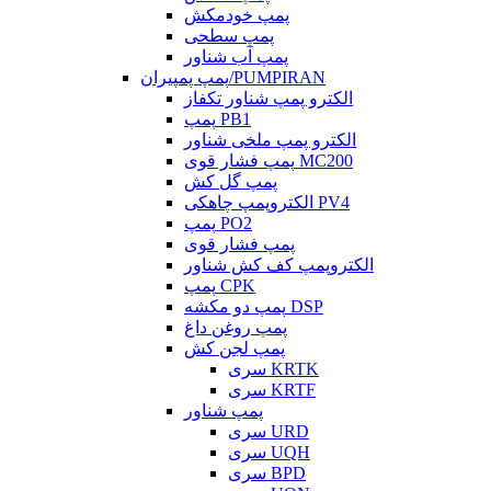
پمپ خودمکش
پمپ سطحی
پمپ آب شناور
پمپ پمپیران/PUMPIRAN
الکترو پمپ شناور تکفاز
پمپ PB1
الکترو پمپ ملخی شناور
پمپ فشار قوی MC200
پمپ گل کش
الکتروپمپ چاهکی PV4
پمپ PO2
پمپ فشار قوی
الکتروپمپ کف کش شناور
پمپ CPK
پمپ دو مکشه DSP
پمپ روغن داغ
پمپ لجن کش
سری KRTK
سری KRTF
پمپ شناور
سری URD
سری UQH
سری BPD