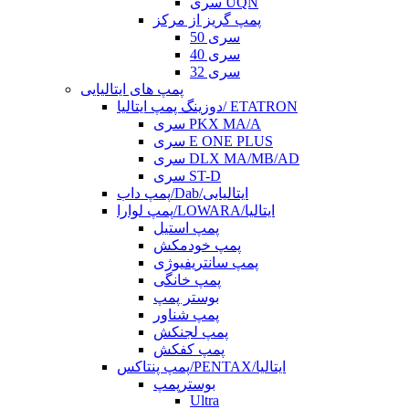
سری UQN
پمپ گریز از مرکز
سری 50
سری 40
سری 32
پمپ های ایتالیایی
دوزینگ پمپ ایتالیا/ ETATRON
سری PKX MA/A
سری E ONE PLUS
سری DLX MA/MB/AD
سری ST-D
پمپ داب/Dab/ایتالیایی
پمپ لوارا/LOWARA/ایتالیا
پمپ استیل
پمپ خودمکش
پمپ سانتریفیوژی
پمپ خانگی
بوستر پمپ
پمپ شناور
پمپ لجنکش
پمپ کفکش
پمپ پنتاکس/PENTAX/ایتالیا
بوسترپمپ
Ultra