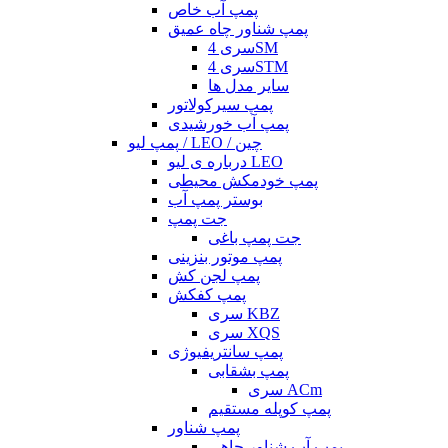
پمپ آب خاص
پمپ شناور چاه عمیق
سری 4SM
سری 4STM
سایر مدل ها
پمپ سیرکولاتور
پمپ آب خورشیدی
پمپ لیو / LEO / چین
درباره ی لیو LEO
پمپ خودمکش محیطی
بوستر پمپ آب
جت پمپ
جت پمپ باغی
پمپ موتور بنزینی
پمپ لجن کش
پمپ کفکش
سری KBZ
سری XQS
پمپ سانتریفیوژی
پمپ بشقابی
سری ACm
پمپ کوپله مستقیم
پمپ شناور
پمپ آب شناور چاهی