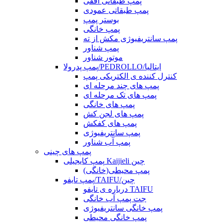
پمپ طبقاتی افقی
پمپ طبقاتی عمودی
بوستر پمپ
پمپ خانگی
پمپ سانتریفیوژی مکش از ته
پمپ شناور
موتور شناور
پمپ پدرولا/PEDROLLO/ایتالیا
کنترل کننده ی الکتریکی پمپ
پمپ های چند مرحله ای
پمپ های تک مرحله ای
پمپ های خانگی
پمپ های لجن کش
پمپ های کفکش
پمپ سانتریفیوژی
پمپ آب شناور
پمپ های چینی
پمپ کایجیلی Kaijieli چین
پمپ محیطی(خانگی)
پمپ تایفو/TAIFU/چین
درباره ی تایفو TAIFU
جت پمپ آب خانگی
پمپ خانگی سانتریفیوژی
پمپ خانگی محیطی