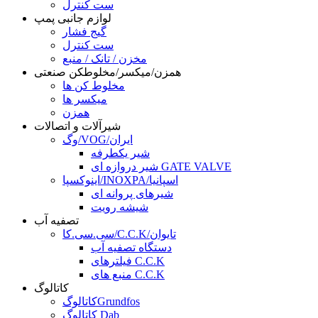
ست کنترل
لوازم جانبی پمپ
گیج فشار
ست کنترل
مخزن / تانک / منبع
همزن/میکسر/مخلوطکن صنعتی
مخلوط کن ها
میکسر ها
همزن
شیرآلات و اتصالات
وگ/VOG/ایران
شیر یکطرفه
شیر دروازه ای GATE VALVE
اینوکسپا/INOXPA/اسپانیا
شیرهای پروانه ای
شیشه رویت
تصفیه آب
سی.سی.کا/C.C.K/تایوان
دستگاه تصفیه آب
فیلترهای C.C.K
منبع های C.C.K
کاتالوگ
کاتالوگGrundfos
کاتالوگ Dab