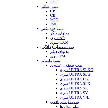
IPFC
پمپ خانگی
CP
CB
MPX
JMC
پمپ خودمکش
مدلهای دیگر
سری AP
سری CAM
پمپ محیطی (خانگی)
مدلهای دیگر
سری PM
پمپ طبقاتی
پمپ طبقاتی-عمودی
سری ULTRA SLXG
سری ULTRA SLG
سری ULTRA LG
سری ULTRA SLX
سری ULTRA SL
سری ULTRA SV
سری ULTRA V/L
پمپ طبقاتی-افقی
سایر مدل ها