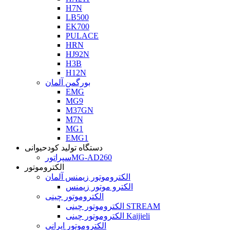
H7N
LB500
EK700
PULACE
HRN
HJ92N
H3B
H12N
بورگمن آلمان
EMG
MG9
M37GN
M7N
MG1
EMG1
دستگاه تولید کودحیوانی
سپراتورMG-AD260
الکتروموتور
الکتروموتور زیمنس آلمان
الکترو موتور زیمنس
الکتروموتور چینی
الکتروموتور چینی STREAM
الکتروموتور چینی Kaijieli
الکتروموتور ایرانی