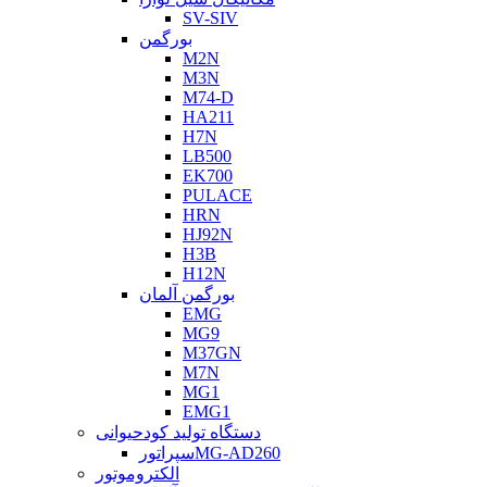
SV-SIV
بورگمن
M2N
M3N
M74-D
HA211
H7N
LB500
EK700
PULACE
HRN
HJ92N
H3B
H12N
بورگمن آلمان
EMG
MG9
M37GN
M7N
MG1
EMG1
دستگاه تولید کودحیوانی
سپراتورMG-AD260
الکتروموتور