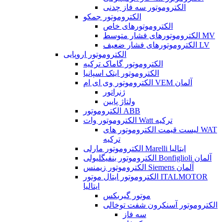
الکتروموتور سه فاز چدنی
الکتروموتور جمکو
الکتروموتورهای خاص
الکتروموتورهای فشار متوسط MV
الکتروموتورهای فشار ضعیف LV
الکتروموتور اروپایی
الکتروموتور گاماک ترکیه
الکتروموتور ایتک اسپانیا
الکتروموتور وی ای ام VEM آلمان
ژنراتور
ولتاژ پایین
الکتروموتور ABB
الکتروموتور وات Watt ترکیه
لیست قیمت الکتروموتور های WAT
ترکیه
الکتروموتور مارلی Marelli ایتالیا
الکتروموتور بنفیگلیولی Bonfiglioli آلمان
الکتروموتور زیمنس Siemens آلمان
الکتروموتور ایتال موتور ITALMOTOR
ایتالیا
موتور گیربکس
الکتروموتور آسنکرون شفت توخالی
سه فاز