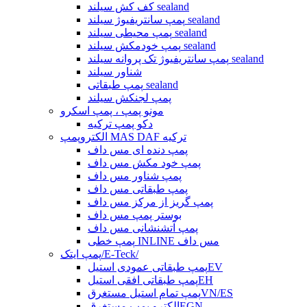
کف کش سیلند sealand
پمپ سانتریفیوژ سیلند sealand
پمپ محیطی سیلند sealand
پمپ خودمکش سیلند sealand
پمپ سانتریفیوژ تک پروانه سیلند sealand
شناور سیلند
پمپ طبقاتی sealand
پمپ لجنکش سیلند
مونو پمپ ، پمپ اسکرو
دکو پمپ ترکیه
الکتروپمپ MAS DAF ترکیه
پمپ دنده ای مس داف
پمپ خود مکش مس داف
پمپ شناور مس داف
پمپ طبقاتی مس داف
پمپ گریز از مرکز مس داف
بوستر پمپ مس داف
پمپ آتشنشانی مس داف
پمپ خطی INLINE مس داف
پمپ ایتک/E-Teck/
پمپ طبقاتی عمودی استیلEV
پمپ طبقاتی افقی استیلEH
پمپ تمام استیل مستغرقVN/ES
الکترو پمپ مستغرقEGN