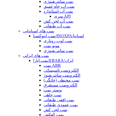
پمپ سانتریفیوژی
پمپ آب چاه عمیق
پمپ آب استاندارد
سری API
پمپ آب لجن کش
پمپ آب طبقاتی
پمپ های اسپانیایی
پمپ اینوکسپا/INOXPA/اسپانیا
پمپ لوب روتاری
مونو پمپ
پمپ سانتریفیوژی
پمپ های ایرانی
پمپ ابارا/EBARA/ایران
پمپ ABR
الکتروپمپ تاسیساتی
الکتروپمپ سانتریفیوژ
پمپ محیطی (خانگی)
الکتروپمپ مستغرق
بوستر پمپ
پمپ چاهی
پمپ افقی طبقاتی
پمپ عمودی طبقاتی
پمپ لجن کش
پمپ کفکش