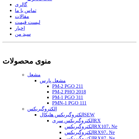
گالری
تماس با ما
مقالات
لیست قیمت
اخبار
سبد من
منوی محصولات
مشعل
مشعل پارس
PM-2 PGO 211
PM-2 PHO 2018
PM-1 PGO 311
PMN-1 PGO 111
الکتروگیربکس
الکتروگیربکس هلیکالSEW
الکتروگیربکس سریRX
الکتروگیربکسRX107، Ne
الکتروگیربکسRX97، Ne
الکتروگیربکسRX87، Ne