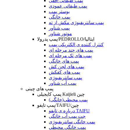
پمپ طبقاتی افقی
پمپ طبقاتی عمودی
بوستر پمپ
پمپ خانگی
پمپ سانتریفیوژی مکش از ته
پمپ شناور
موتور شناور
پمپ پدرولا/PEDROLLO/ایتالیا
کنترل کننده ی الکتریکی پمپ
پمپ های چند مرحله ای
پمپ های تک مرحله ای
پمپ های خانگی
پمپ های لجن کش
پمپ های کفکش
پمپ سانتریفیوژی
پمپ آب شناور
پمپ های چینی
پمپ کایجیلی Kaijieli چین
پمپ محیطی(خانگی)
پمپ تایفو/TAIFU/چین
درباره ی تایفو TAIFU
جت پمپ آب خانگی
پمپ خانگی سانتریفیوژی
پمپ خانگی محیطی