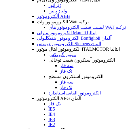
ژنراتور
ولتاژ پایین
الکتروموتور ABB
الکتروموتور وات Watt ترکیه
لیست قیمت الکتروموتور های WAT ترکیه
الکتروموتور مارلی Marelli ایتالیا
الکتروموتور بنفیگلیولی Bonfiglioli آلمان
الکتروموتور زیمنس Siemens آلمان
الکتروموتور ایتال موتور ITALMOTOR ایتالیا
موتور گیربکس
الکتروموتور آسنکرون شفت توخالی
سه فاز
تک فاز
الکتروموتور آسنکرون مسطح
سه فاز
تک فاز
الکتروموتور القایی استاندارد
الکتروموتور AEG آلمان
تک فاز
IE5
IE4
IE3
IE2