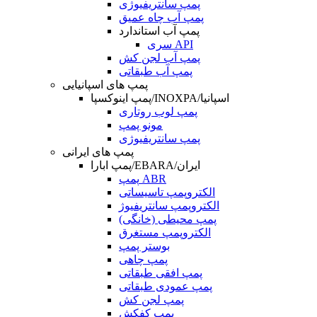
پمپ سانتریفیوژی
پمپ آب چاه عمیق
پمپ آب استاندارد
سری API
پمپ آب لجن کش
پمپ آب طبقاتی
پمپ های اسپانیایی
پمپ اینوکسپا/INOXPA/اسپانیا
پمپ لوب روتاری
مونو پمپ
پمپ سانتریفیوژی
پمپ های ایرانی
پمپ ابارا/EBARA/ایران
پمپ ABR
الکتروپمپ تاسیساتی
الکتروپمپ سانتریفیوژ
پمپ محیطی (خانگی)
الکتروپمپ مستغرق
بوستر پمپ
پمپ چاهی
پمپ افقی طبقاتی
پمپ عمودی طبقاتی
پمپ لجن کش
پمپ کفکش