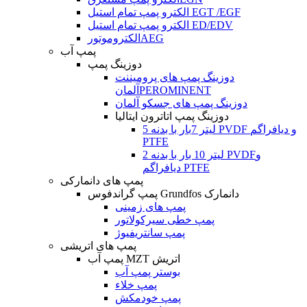
الکترو پمپ تمام استیل EGT /EGF
الکترو پمپ تمام استیل ED/EDV
الکتروموتورAEG
پمپ آب
دوزینگ پمپ
دوزینگ پمپ های پرومیننت
آلمانPEROMINENT
دوزینگ پمپ های جسکو آلمان
دوزینگ پمپ اتاترون ایتالیا
5 لیتر 7بار با بدنه PVDF و دیافراگم
PTFE
2 لیتر 10 بار با بدنه PVDFو
دیافراگم PTFE
پمپ های دانمارکی
پمپ گراندفوس Grundfos دانمارک
پمپ های زمینی
پمپ خطی سیرکولاتور
پمپ سانتریفیوژ
پمپ های اتریشی
پمپ آب MZT اتریش
بوستر پمپ آب
پمپ خلاء
پمپ خودمکش