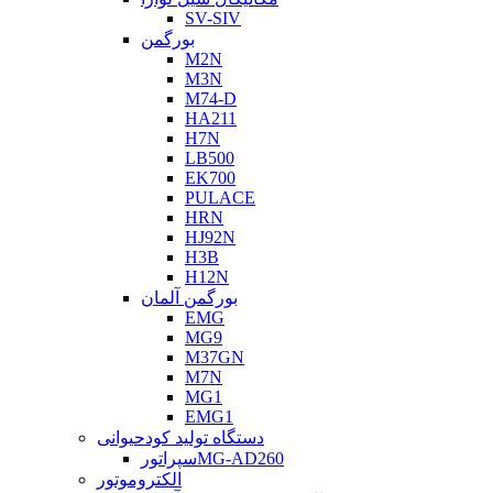
SV-SIV
بورگمن
M2N
M3N
M74-D
HA211
H7N
LB500
EK700
PULACE
HRN
HJ92N
H3B
H12N
بورگمن آلمان
EMG
MG9
M37GN
M7N
MG1
EMG1
دستگاه تولید کودحیوانی
سپراتورMG-AD260
الکتروموتور