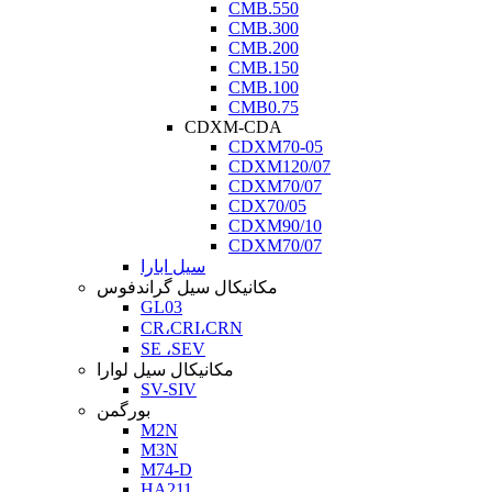
CMB.550
CMB.300
CMB.200
CMB.150
CMB.100
CMB0.75
CDXM-CDA
CDXM70-05
CDXM120/07
CDXM70/07
CDX70/05
CDXM90/10
CDXM70/07
سیل ابارا
مکانیکال سیل گراندفوس
GL03
CR،CRI،CRN
SE ،SEV
مکانیکال سیل لوارا
SV-SIV
بورگمن
M2N
M3N
M74-D
HA211