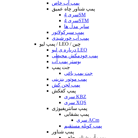
پمپ آب خاص
پمپ شناور چاه عمیق
سری 4SM
سری 4STM
سایر مدل ها
پمپ سیرکولاتور
پمپ آب خورشیدی
پمپ لیو / LEO / چین
درباره ی لیو LEO
پمپ خودمکش محیطی
بوستر پمپ آب
جت پمپ
جت پمپ باغی
پمپ موتور بنزینی
پمپ لجن کش
پمپ کفکش
سری KBZ
سری XQS
پمپ سانتریفیوژی
پمپ بشقابی
سری ACm
پمپ کوپله مستقیم
پمپ شناور
پمپ آب شناور چاهی