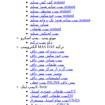
کف کش سیلند sealand
پمپ سانتریفیوژ سیلند sealand
پمپ محیطی سیلند sealand
پمپ خودمکش سیلند sealand
پمپ سانتریفیوژ تک پروانه سیلند sealand
شناور سیلند
پمپ طبقاتی sealand
پمپ لجنکش سیلند
مونو پمپ ، پمپ اسکرو
دکو پمپ ترکیه
الکتروپمپ MAS DAF ترکیه
پمپ دنده ای مس داف
پمپ خود مکش مس داف
پمپ شناور مس داف
پمپ طبقاتی مس داف
پمپ گریز از مرکز مس داف
بوستر پمپ مس داف
پمپ آتشنشانی مس داف
پمپ خطی INLINE مس داف
پمپ ایتک/E-Teck/
پمپ طبقاتی عمودی استیلEV
پمپ طبقاتی افقی استیلEH
پمپ تمام استیل مستغرقVN/ES
الکترو پمپ مستغرقEGN