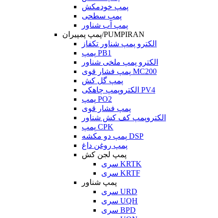
پمپ خودمکش
پمپ سطحی
پمپ آب شناور
پمپ پمپیران/PUMPIRAN
الکترو پمپ شناور تکفاز
پمپ PB1
الکترو پمپ ملخی شناور
پمپ فشار قوی MC200
پمپ گل کش
الکتروپمپ چاهکی PV4
پمپ PO2
پمپ فشار قوی
الکتروپمپ کف کش شناور
پمپ CPK
پمپ دو مکشه DSP
پمپ روغن داغ
پمپ لجن کش
سری KRTK
سری KRTF
پمپ شناور
سری URD
سری UQH
سری BPD