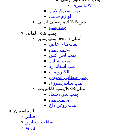
سری DW
پمپ سیرکولاتور
لوازم جانبی
پمپ سی.ان.پی/CNP/چین
جت پمپ
پمپ های آلمانی
پمپ پنتایر pentair آلمان
پمپ های خاص
بوستر پمپ
پمپ لجن کش
پمپ شناور
پمپ استاندارد
الکتروپمپ
پمپ طبقاتی عمودی
پمپ سانتریفیوژی
پمپ کا.اس.ب/KSB/آلمان
پمپ بدون سیل
بوسترپمپ
پمپ روغن داغ
اتوماسیون
فیلتر
سافت استارتر
درایو