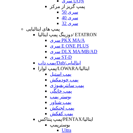
سری UQN
پمپ گریز از مرکز
سری 50
سری 40
سری 32
پمپ های ایتالیایی
دوزینگ پمپ ایتالیا/ ETATRON
سری PKX MA/A
سری E ONE PLUS
سری DLX MA/MB/AD
سری ST-D
پمپ داب/Dab/ایتالیایی
پمپ لوارا/LOWARA/ایتالیا
پمپ استیل
پمپ خودمکش
پمپ سانتریفیوژی
پمپ خانگی
بوستر پمپ
پمپ شناور
پمپ لجنکش
پمپ کفکش
پمپ پنتاکس/PENTAX/ایتالیا
بوسترپمپ
Ultra