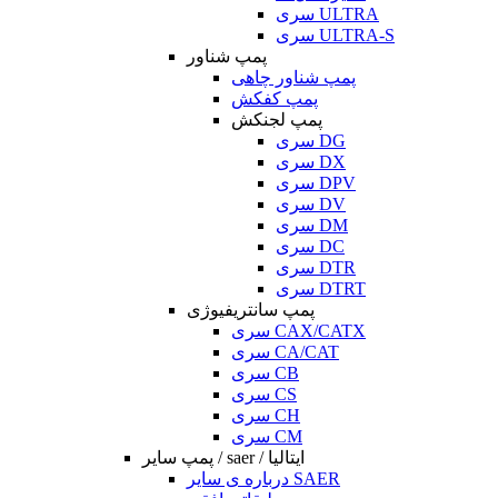
سری ULTRA
سری ULTRA-S
پمپ شناور
پمپ شناور چاهی
پمپ کفکش
پمپ لجنکش
سری DG
سری DX
سری DPV
سری DV
سری DM
سری DC
سری DTR
سری DTRT
پمپ سانتریفیوژی
سری CAX/CATX
سری CA/CAT
سری CB
سری CS
سری CH
سری CM
پمپ سایر / saer / ایتالیا
درباره ی سایر SAER