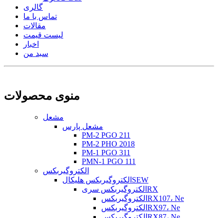
گالری
تماس با ما
مقالات
لیست قیمت
اخبار
سبد من
منوی محصولات
مشعل
مشعل پارس
PM-2 PGO 211
PM-2 PHO 2018
PM-1 PGO 311
PMN-1 PGO 111
الکتروگیربکس
الکتروگیربکس هلیکالSEW
الکتروگیربکس سریRX
الکتروگیربکسRX107، Ne
الکتروگیربکسRX97، Ne
الکتروگیربکسRX87، Ne