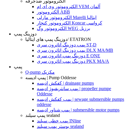
الکتروموتور ضدجرقه
الکتروموتور وی ای ام VEM آلمان
الکتروموتور ABB
الکتروموتور مارلی Marelli ایتالیا
الکتروموتور کنچار Koncar کرواسی
الکتروموتور وگ WEG برزیل
دوزینگ پمپ
دوزینگ پمپ های ایتالیا/ ETATRON
پمپ دوزینگ اتاترون سری ST-D
پمپ دوزینگ اتاترون سری DLX MA/MB
دوزینگ پمپ اتاترون سری E ONE
دوزینگ پمپ اتاترون سری PKX MA/A
پمپ
Q-pump مکزیک
پمپ ادیسه | Pump Oddesse
کفکش ادیسه | drainage pumps
پمپ سانتریفیوژ ادیسه | propeller pumpe
Oddesse
پمپ کفکش ادیسه | sewage submersible pumps
oddesse
پمپ شناور ادیسه | submersible motor pumps
پمپ سیلند sealand
پمپ خطی سیلند INline
بوستر پمپ سیلند sealand