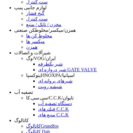
ست کنترل
لوازم جانبی پمپ
گیج فشار
ست کنترل
مخزن / تانک / منبع
همزن/میکسر/مخلوطکن صنعتی
مخلوط کن ها
میکسر ها
همزن
شیرآلات و اتصالات
وگ/VOG/ایران
شیر یکطرفه
شیر دروازه ای GATE VALVE
اینوکسپا/INOXPA/اسپانیا
شیرهای پروانه ای
شیشه رویت
تصفیه آب
سی.سی.کا/C.C.K/تایوان
دستگاه تصفیه آب
فیلترهای C.C.K
منبع های C.C.K
کاتالوگ
کاتالوگGrundfos
کاتالوگ Dab