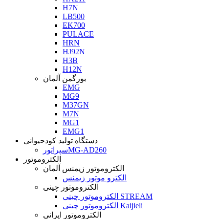
H7N
LB500
EK700
PULACE
HRN
HJ92N
H3B
H12N
بورگمن آلمان
EMG
MG9
M37GN
M7N
MG1
EMG1
دستگاه تولید کودحیوانی
سپراتورMG-AD260
الکتروموتور
الکتروموتور زیمنس آلمان
الکترو موتور زیمنس
الکتروموتور چینی
الکتروموتور چینی STREAM
الکتروموتور چینی Kaijieli
الکتروموتور ایرانی