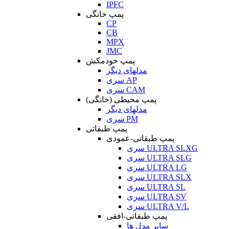
IPFC
پمپ خانگی
CP
CB
MPX
JMC
پمپ خودمکش
مدلهای دیگر
سری AP
سری CAM
پمپ محیطی (خانگی)
مدلهای دیگر
سری PM
پمپ طبقاتی
پمپ طبقاتی-عمودی
سری ULTRA SLXG
سری ULTRA SLG
سری ULTRA LG
سری ULTRA SLX
سری ULTRA SL
سری ULTRA SV
سری ULTRA V/L
پمپ طبقاتی-افقی
سایر مدل ها