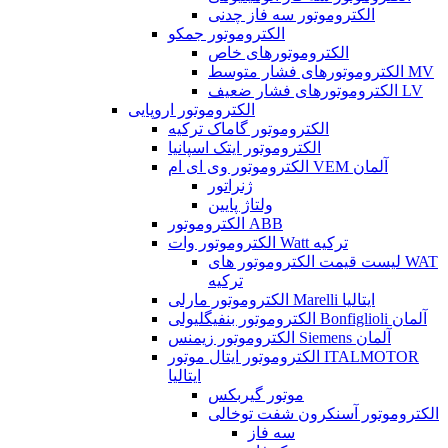
الکتروموتور سه فاز چدنی
الکتروموتور جمکو
الکتروموتورهای خاص
الکتروموتورهای فشار متوسط MV
الکتروموتورهای فشار ضعیف LV
الکتروموتور اروپایی
الکتروموتور گاماک ترکیه
الکتروموتور ایتک اسپانیا
الکتروموتور وی ای ام VEM آلمان
ژنراتور
ولتاژ پایین
الکتروموتور ABB
الکتروموتور وات Watt ترکیه
لیست قیمت الکتروموتور های WAT
ترکیه
الکتروموتور مارلی Marelli ایتالیا
الکتروموتور بنفیگلیولی Bonfiglioli آلمان
الکتروموتور زیمنس Siemens آلمان
الکتروموتور ایتال موتور ITALMOTOR
ایتالیا
موتور گیربکس
الکتروموتور آسنکرون شفت توخالی
سه فاز