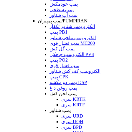
پمپ خودمکش
پمپ سطحی
پمپ آب شناور
پمپ پمپیران/PUMPIRAN
الکترو پمپ شناور تکفاز
پمپ PB1
الکترو پمپ ملخی شناور
پمپ فشار قوی MC200
پمپ گل کش
الکتروپمپ چاهکی PV4
پمپ PO2
پمپ فشار قوی
الکتروپمپ کف کش شناور
پمپ CPK
پمپ دو مکشه DSP
پمپ روغن داغ
پمپ لجن کش
سری KRTK
سری KRTF
پمپ شناور
سری URD
سری UQH
سری BPD