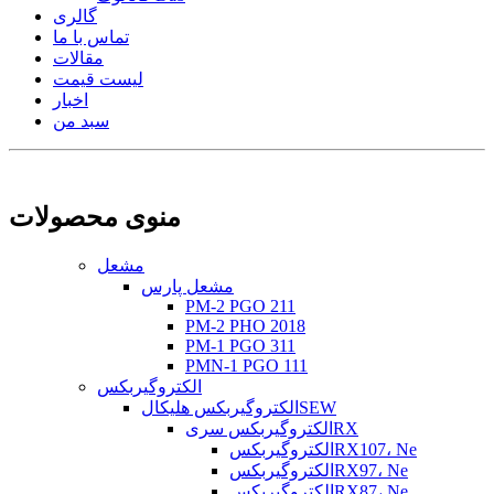
گالری
تماس با ما
مقالات
لیست قیمت
اخبار
سبد من
منوی محصولات
مشعل
مشعل پارس
PM-2 PGO 211
PM-2 PHO 2018
PM-1 PGO 311
PMN-1 PGO 111
الکتروگیربکس
الکتروگیربکس هلیکالSEW
الکتروگیربکس سریRX
الکتروگیربکسRX107، Ne
الکتروگیربکسRX97، Ne
الکتروگیربکسRX87، Ne