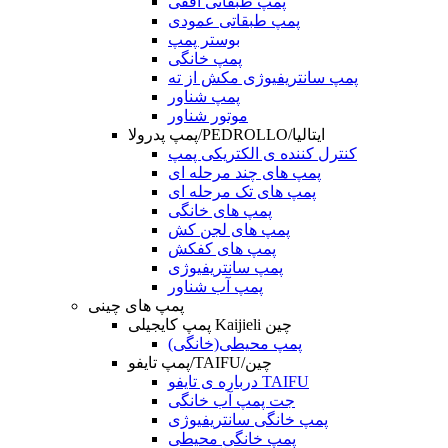
پمپ طبقاتی افقی
پمپ طبقاتی عمودی
بوستر پمپ
پمپ خانگی
پمپ سانتریفیوژی مکش از ته
پمپ شناور
موتور شناور
پمپ پدرولا/PEDROLLO/ایتالیا
کنترل کننده ی الکتریکی پمپ
پمپ های چند مرحله ای
پمپ های تک مرحله ای
پمپ های خانگی
پمپ های لجن کش
پمپ های کفکش
پمپ سانتریفیوژی
پمپ آب شناور
پمپ های چینی
پمپ کایجیلی Kaijieli چین
پمپ محیطی(خانگی)
پمپ تایفو/TAIFU/چین
درباره ی تایفو TAIFU
جت پمپ آب خانگی
پمپ خانگی سانتریفیوژی
پمپ خانگی محیطی