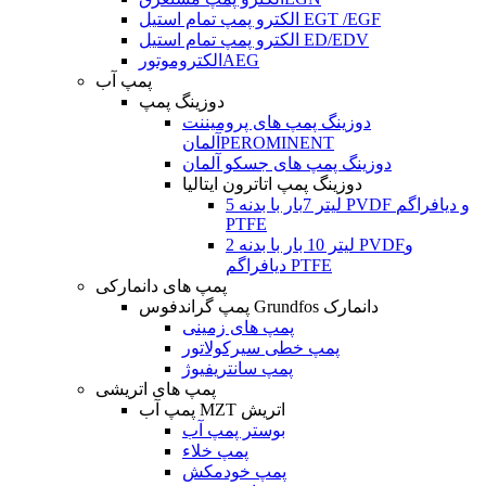
الکترو پمپ تمام استیل EGT /EGF
الکترو پمپ تمام استیل ED/EDV
الکتروموتورAEG
پمپ آب
دوزینگ پمپ
دوزینگ پمپ های پرومیننت
آلمانPEROMINENT
دوزینگ پمپ های جسکو آلمان
دوزینگ پمپ اتاترون ایتالیا
5 لیتر 7بار با بدنه PVDF و دیافراگم
PTFE
2 لیتر 10 بار با بدنه PVDFو
دیافراگم PTFE
پمپ های دانمارکی
پمپ گراندفوس Grundfos دانمارک
پمپ های زمینی
پمپ خطی سیرکولاتور
پمپ سانتریفیوژ
پمپ های اتریشی
پمپ آب MZT اتریش
بوستر پمپ آب
پمپ خلاء
پمپ خودمکش