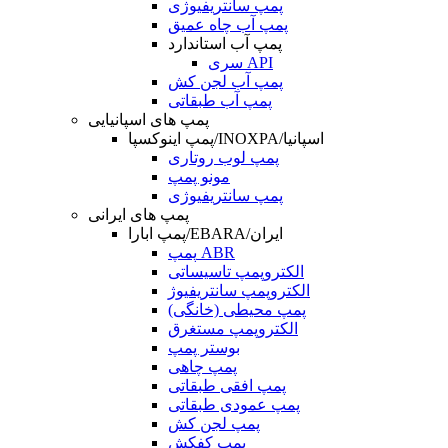
پمپ سانتریفیوژی
پمپ آب چاه عمیق
پمپ آب استاندارد
سری API
پمپ آب لجن کش
پمپ آب طبقاتی
پمپ های اسپانیایی
پمپ اینوکسپا/INOXPA/اسپانیا
پمپ لوب روتاری
مونو پمپ
پمپ سانتریفیوژی
پمپ های ایرانی
پمپ ابارا/EBARA/ایران
پمپ ABR
الکتروپمپ تاسیساتی
الکتروپمپ سانتریفیوژ
پمپ محیطی (خانگی)
الکتروپمپ مستغرق
بوستر پمپ
پمپ چاهی
پمپ افقی طبقاتی
پمپ عمودی طبقاتی
پمپ لجن کش
پمپ کفکش