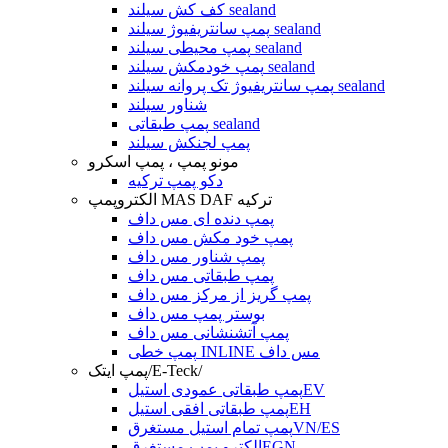
کف کش سیلند sealand
پمپ سانتریفیوژ سیلند sealand
پمپ محیطی سیلند sealand
پمپ خودمکش سیلند sealand
پمپ سانتریفیوژ تک پروانه سیلند sealand
شناور سیلند
پمپ طبقاتی sealand
پمپ لجنکش سیلند
مونو پمپ ، پمپ اسکرو
دکو پمپ ترکیه
الکتروپمپ MAS DAF ترکیه
پمپ دنده ای مس داف
پمپ خود مکش مس داف
پمپ شناور مس داف
پمپ طبقاتی مس داف
پمپ گریز از مرکز مس داف
بوستر پمپ مس داف
پمپ آتشنشانی مس داف
پمپ خطی INLINE مس داف
پمپ ایتک/E-Teck/
پمپ طبقاتی عمودی استیلEV
پمپ طبقاتی افقی استیلEH
پمپ تمام استیل مستغرقVN/ES
الکترو پمپ مستغرقEGN