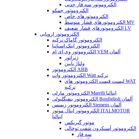
الکتروموتور سه فاز چدنی
الکتروموتور جمکو
الکتروموتورهای خاص
الکتروموتورهای فشار متوسط MV
الکتروموتورهای فشار ضعیف LV
الکتروموتور اروپایی
الکتروموتور گاماک ترکیه
الکتروموتور ایتک اسپانیا
الکتروموتور وی ای ام VEM آلمان
ژنراتور
ولتاژ پایین
الکتروموتور ABB
الکتروموتور وات Watt ترکیه
لیست قیمت الکتروموتور های WAT
ترکیه
الکتروموتور مارلی Marelli ایتالیا
الکتروموتور بنفیگلیولی Bonfiglioli آلمان
الکتروموتور زیمنس Siemens آلمان
الکتروموتور ایتال موتور ITALMOTOR
ایتالیا
موتور گیربکس
الکتروموتور آسنکرون شفت توخالی
سه فاز