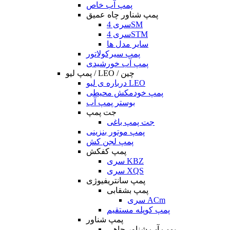
پمپ آب خاص
پمپ شناور چاه عمیق
سری 4SM
سری 4STM
سایر مدل ها
پمپ سیرکولاتور
پمپ آب خورشیدی
پمپ لیو / LEO / چین
درباره ی لیو LEO
پمپ خودمکش محیطی
بوستر پمپ آب
جت پمپ
جت پمپ باغی
پمپ موتور بنزینی
پمپ لجن کش
پمپ کفکش
سری KBZ
سری XQS
پمپ سانتریفیوژی
پمپ بشقابی
سری ACm
پمپ کوپله مستقیم
پمپ شناور
پمپ آب شناور چاهی