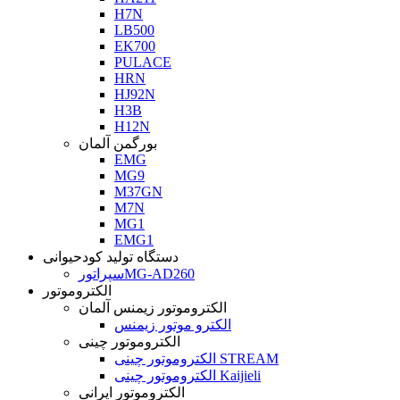
H7N
LB500
EK700
PULACE
HRN
HJ92N
H3B
H12N
بورگمن آلمان
EMG
MG9
M37GN
M7N
MG1
EMG1
دستگاه تولید کودحیوانی
سپراتورMG-AD260
الکتروموتور
الکتروموتور زیمنس آلمان
الکترو موتور زیمنس
الکتروموتور چینی
الکتروموتور چینی STREAM
الکتروموتور چینی Kaijieli
الکتروموتور ایرانی