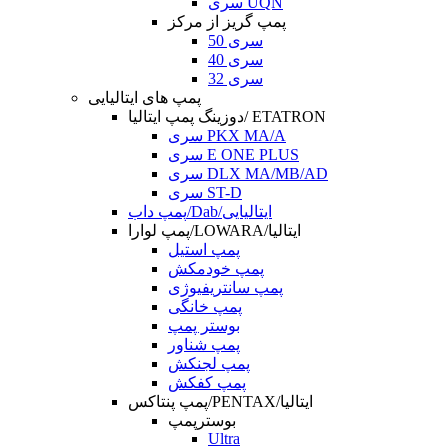
سری UQN
پمپ گریز از مرکز
سری 50
سری 40
سری 32
پمپ های ایتالیایی
دوزینگ پمپ ایتالیا/ ETATRON
سری PKX MA/A
سری E ONE PLUS
سری DLX MA/MB/AD
سری ST-D
پمپ داب/Dab/ایتالیایی
پمپ لوارا/LOWARA/ایتالیا
پمپ استیل
پمپ خودمکش
پمپ سانتریفیوژی
پمپ خانگی
بوستر پمپ
پمپ شناور
پمپ لجنکش
پمپ کفکش
پمپ پنتاکس/PENTAX/ایتالیا
بوسترپمپ
Ultra