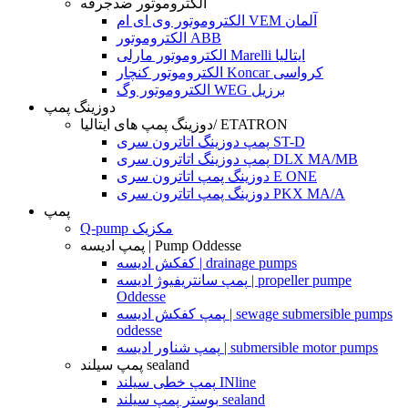
الکتروموتور ضدجرقه
الکتروموتور وی ای ام VEM آلمان
الکتروموتور ABB
الکتروموتور مارلی Marelli ایتالیا
الکتروموتور کنچار Koncar کرواسی
الکتروموتور وگ WEG برزیل
دوزینگ پمپ
دوزینگ پمپ های ایتالیا/ ETATRON
پمپ دوزینگ اتاترون سری ST-D
پمپ دوزینگ اتاترون سری DLX MA/MB
دوزینگ پمپ اتاترون سری E ONE
دوزینگ پمپ اتاترون سری PKX MA/A
پمپ
Q-pump مکزیک
پمپ ادیسه | Pump Oddesse
کفکش ادیسه | drainage pumps
پمپ سانتریفیوژ ادیسه | propeller pumpe
Oddesse
پمپ کفکش ادیسه | sewage submersible pumps
oddesse
پمپ شناور ادیسه | submersible motor pumps
پمپ سیلند sealand
پمپ خطی سیلند INline
بوستر پمپ سیلند sealand