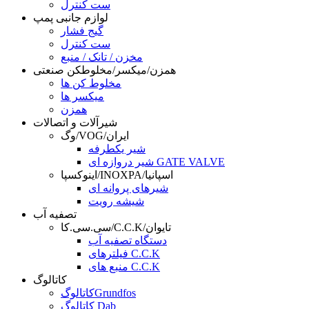
ست کنترل
لوازم جانبی پمپ
گیج فشار
ست کنترل
مخزن / تانک / منبع
همزن/میکسر/مخلوطکن صنعتی
مخلوط کن ها
میکسر ها
همزن
شیرآلات و اتصالات
وگ/VOG/ایران
شیر یکطرفه
شیر دروازه ای GATE VALVE
اینوکسپا/INOXPA/اسپانیا
شیرهای پروانه ای
شیشه رویت
تصفیه آب
سی.سی.کا/C.C.K/تایوان
دستگاه تصفیه آب
فیلترهای C.C.K
منبع های C.C.K
کاتالوگ
کاتالوگGrundfos
کاتالوگ Dab