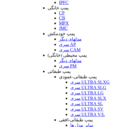
IPFC
پمپ خانگی
CP
CB
MPX
JMC
پمپ خودمکش
مدلهای دیگر
سری AP
سری CAM
پمپ محیطی (خانگی)
مدلهای دیگر
سری PM
پمپ طبقاتی
پمپ طبقاتی-عمودی
سری ULTRA SLXG
سری ULTRA SLG
سری ULTRA LG
سری ULTRA SLX
سری ULTRA SL
سری ULTRA SV
سری ULTRA V/L
پمپ طبقاتی-افقی
سایر مدل ها