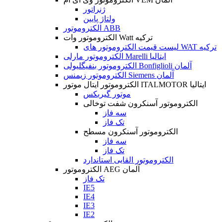
ژنراتور
ولتاژ پایین
الکتروموتور ABB
الکتروموتور وات Watt ترکیه
لیست قیمت الکتروموتور های WAT ترکیه
الکتروموتور مارلی Marelli ایتالیا
الکتروموتور بنفیگلیولی Bonfiglioli آلمان
الکتروموتور زیمنس Siemens آلمان
الکتروموتور ایتال موتور ITALMOTOR ایتالیا
موتور گیربکس
الکتروموتور آسنکرون شفت توخالی
سه فاز
تک فاز
الکتروموتور آسنکرون مسطح
سه فاز
تک فاز
الکتروموتور القایی استاندارد
الکتروموتور AEG آلمان
تک فاز
IE5
IE4
IE3
IE2