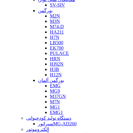
SV-SIV
بورگمن
M2N
M3N
M74-D
HA211
H7N
LB500
EK700
PULACE
HRN
HJ92N
H3B
H12N
بورگمن آلمان
EMG
MG9
M37GN
M7N
MG1
EMG1
دستگاه تولید کودحیوانی
سپراتورMG-AD260
الکتروموتور