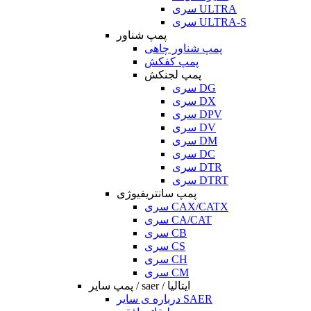
سری ULTRA
سری ULTRA-S
پمپ شناور
پمپ شناور چاهی
پمپ کفکش
پمپ لجنکش
سری DG
سری DX
سری DPV
سری DV
سری DM
سری DC
سری DTR
سری DTRT
پمپ سانتریفیوژی
سری CAX/CATX
سری CA/CAT
سری CB
سری CS
سری CH
سری CM
پمپ سایر / saer / ایتالیا
درباره ی سایر SAER