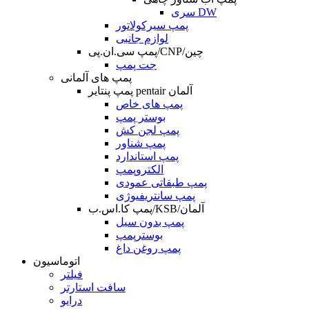
سری DW
پمپ سیرکولاتور
لوازم جانبی
پمپ سی.ان.پی/CNP/چین
جت پمپ
پمپ های آلمانی
پمپ پنتایر pentair آلمان
پمپ های خاص
بوستر پمپ
پمپ لجن کش
پمپ شناور
پمپ استاندارد
الکتروپمپ
پمپ طبقاتی عمودی
پمپ سانتریفیوژی
پمپ کا.اس.ب/KSB/آلمان
پمپ بدون سیل
بوسترپمپ
پمپ روغن داغ
اتوماسیون
فیلتر
سافت استارتر
درایو