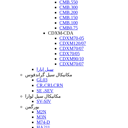
CMB.550
CMB.300
CMB.200
CMB.150
CMB.100
CMB0.75
CDXM-CDA
CDXM70-05
CDXM120/07
CDXM70/07
CDX70/05
CDXM90/10
CDXM70/07
سیل ابارا
مکانیکال سیل گراندفوس
GL03
CR،CRI،CRN
SE ،SEV
مکانیکال سیل لوارا
SV-SIV
بورگمن
M2N
M3N
M74-D
HA211