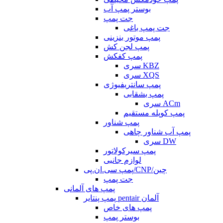
بوستر پمپ آب
جت پمپ
جت پمپ باغی
پمپ موتور بنزینی
پمپ لجن کش
پمپ کفکش
سری KBZ
سری XQS
پمپ سانتریفیوژی
پمپ بشقابی
سری ACm
پمپ کوپله مستقیم
پمپ شناور
پمپ آب شناور چاهی
سری DW
پمپ سیرکولاتور
لوازم جانبی
پمپ سی.ان.پی/CNP/چین
جت پمپ
پمپ های آلمانی
پمپ پنتایر pentair آلمان
پمپ های خاص
بوستر پمپ