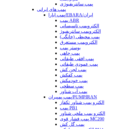
پمپ سانتریفیوژی
پمپ های ایرانی
پمپ ابارا/EBARA/ایران
پمپ ABR
الکتروپمپ تاسیساتی
الکتروپمپ سانتریفیوژ
پمپ محیطی (خانگی)
الکتروپمپ مستغرق
بوستر پمپ
پمپ چاهی
پمپ افقی طبقاتی
پمپ عمودی طبقاتی
پمپ لجن کش
پمپ کفکش
پمپ خودمکش
پمپ سطحی
پمپ آب شناور
پمپ پمپیران/PUMPIRAN
الکترو پمپ شناور تکفاز
پمپ PB1
الکترو پمپ ملخی شناور
پمپ فشار قوی MC200
پمپ گل کش