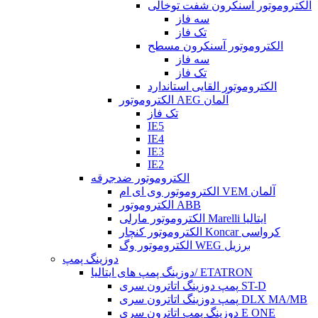
الکتروموتور آسنکرون شفت توخالی
سه فاز
تک فاز
الکتروموتور آسنکرون مسطح
سه فاز
تک فاز
الکتروموتور القایی استاندارد
الکتروموتور AEG آلمان
تک فاز
IE5
IE4
IE3
IE2
الکتروموتور ضدجرقه
الکتروموتور وی ای ام VEM آلمان
الکتروموتور ABB
الکتروموتور مارلی Marelli ایتالیا
الکتروموتور کنچار Koncar کرواسی
الکتروموتور وگ WEG برزیل
دوزینگ پمپ
دوزینگ پمپ های ایتالیا/ ETATRON
پمپ دوزینگ اتاترون سری ST-D
پمپ دوزینگ اتاترون سری DLX MA/MB
دوزینگ پمپ اتاترون سری E ONE