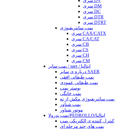
سری DV
سری DM
سری DC
سری DTR
سری DTRT
پمپ سانتریفیوژی
سری CAX/CATX
سری CA/CAT
سری CB
سری CS
سری CH
سری CM
پمپ سایر / saer / ایتالیا
درباره ی سایر SAER
پمپ طبقاتی افقی
پمپ طبقاتی عمودی
بوستر پمپ
پمپ خانگی
پمپ سانتریفیوژی مکش از ته
پمپ شناور
موتور شناور
پمپ پدرولا/PEDROLLO/ایتالیا
کنترل کننده ی الکتریکی پمپ
پمپ های چند مرحله ای