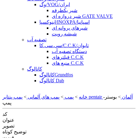
وگ/VOG/ایران
شیر یکطرفه
شیر دروازه ای GATE VALVE
اینوکسپا/INOXPA/اسپانیا
شیرهای پروانه ای
شیشه رویت
تصفیه آب
سی.سی.کا/C.C.K/تایوان
دستگاه تصفیه آب
فیلترهای C.C.K
منبع های C.C.K
کاتالوگ
کاتالوگGrundfos
کاتالوگ Dab
پمپ پنتایر pentair آلمان
> بوستر-
خانه
>
پمپ
>
پمپ های آلمانی
>
پمپ
کد
عنوان
تصویر
توضیح کوتاه
قیمت