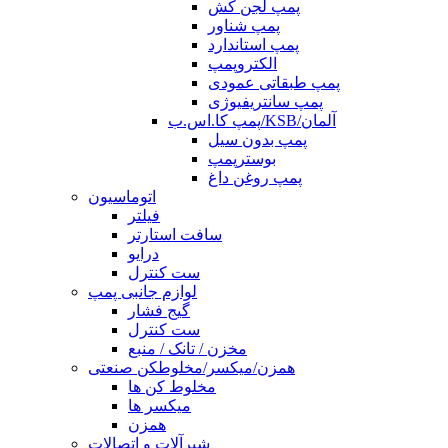
پمپ لجن کش
پمپ شناور
پمپ استاندارد
الکتروپمپ
پمپ طبقاتی عمودی
پمپ سانتریفیوژی
پمپ کا.اس.ب/KSB/آلمان
پمپ بدون سیل
بوسترپمپ
پمپ روغن داغ
اتوماسیون
فیلتر
سافت استارتر
درایو
ست کنترل
لوازم جانبی پمپ
گیج فشار
ست کنترل
مخزن / تانک / منبع
همزن/میکسر/مخلوطکن صنعتی
مخلوط کن ها
میکسر ها
همزن
شیرآلات و اتصالات