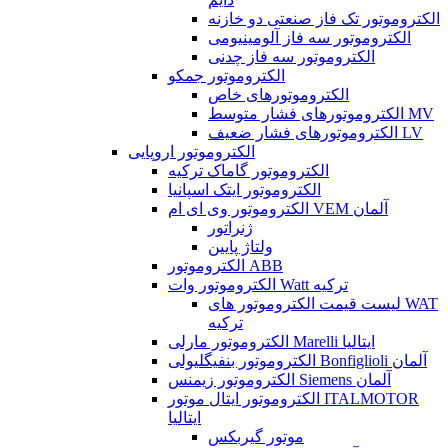
الکتروموتور تک فاز صنعتی دو خازنه
الکتروموتور سه فاز آلومینیومی
الکتروموتور سه فاز چدنی
الکتروموتور جمکو
الکتروموتورهای خاص
الکتروموتورهای فشار متوسط MV
الکتروموتورهای فشار ضعیف LV
الکتروموتور اروپایی
الکتروموتور گاماک ترکیه
الکتروموتور ایتک اسپانیا
الکتروموتور وی ای ام VEM آلمان
ژنراتور
ولتاژ پایین
الکتروموتور ABB
الکتروموتور وات Watt ترکیه
لیست قیمت الکتروموتور های WAT
ترکیه
الکتروموتور مارلی Marelli ایتالیا
الکتروموتور بنفیگلیولی Bonfiglioli آلمان
الکتروموتور زیمنس Siemens آلمان
الکتروموتور ایتال موتور ITALMOTOR
ایتالیا
موتور گیربکس