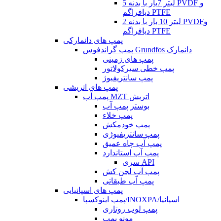
5 لیتر 7بار با بدنه PVDF و
دیافراگم PTFE
2 لیتر 10 بار با بدنه PVDFو
دیافراگم PTFE
پمپ های دانمارکی
پمپ گراندفوس Grundfos دانمارک
پمپ های زمینی
پمپ خطی سیرکولاتور
پمپ سانتریفیوژ
پمپ های اتریشی
پمپ آب MZT اتریش
بوستر پمپ آب
پمپ خلاء
پمپ خودمکش
پمپ سانتریفیوژی
پمپ آب چاه عمیق
پمپ آب استاندارد
سری API
پمپ آب لجن کش
پمپ آب طبقاتی
پمپ های اسپانیایی
پمپ اینوکسپا/INOXPA/اسپانیا
پمپ لوب روتاری
مونو پمپ