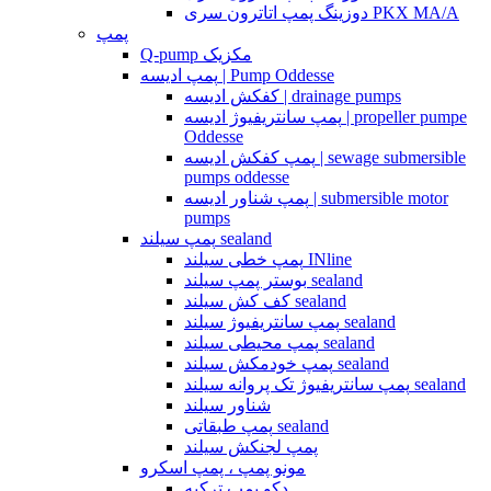
دوزینگ پمپ اتاترون سری PKX MA/A
پمپ
Q-pump مکزیک
پمپ ادیسه | Pump Oddesse
کفکش ادیسه | drainage pumps
پمپ سانتریفیوژ ادیسه | propeller pumpe
Oddesse
پمپ کفکش ادیسه | sewage submersible
pumps oddesse
پمپ شناور ادیسه | submersible motor
pumps
پمپ سیلند sealand
پمپ خطی سیلند INline
بوستر پمپ سیلند sealand
کف کش سیلند sealand
پمپ سانتریفیوژ سیلند sealand
پمپ محیطی سیلند sealand
پمپ خودمکش سیلند sealand
پمپ سانتریفیوژ تک پروانه سیلند sealand
شناور سیلند
پمپ طبقاتی sealand
پمپ لجنکش سیلند
مونو پمپ ، پمپ اسکرو
دکو پمپ ترکیه