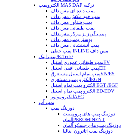
الکتروپمپ MAS DAF ترکیه
پمپ دنده ای مس داف
پمپ خود مکش مس داف
پمپ شناور مس داف
پمپ طبقاتی مس داف
پمپ گریز از مرکز مس داف
بوستر پمپ مس داف
پمپ آتشنشانی مس داف
پمپ خطی INLINE مس داف
پمپ ایتک/E-Teck/
پمپ طبقاتی عمودی استیلEV
پمپ طبقاتی افقی استیلEH
پمپ تمام استیل مستغرقVN/ES
الکترو پمپ مستغرقEGN
الکترو پمپ تمام استیل EGT /EGF
الکترو پمپ تمام استیل ED/EDV
الکتروموتورAEG
پمپ آب
دوزینگ پمپ
دوزینگ پمپ های پرومیننت
آلمانPEROMINENT
دوزینگ پمپ های جسکو آلمان
دوزینگ پمپ اتاترون ایتالیا