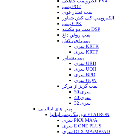
الکتروپمپ چاهکی PV4
پمپ PO2
پمپ فشار قوی
الکتروپمپ کف کش شناور
پمپ CPK
پمپ دو مکشه DSP
پمپ روغن داغ
پمپ لجن کش
سری KRTK
سری KRTF
پمپ شناور
سری URD
سری UQH
سری BPD
سری UQN
پمپ گریز از مرکز
سری 50
سری 40
سری 32
پمپ های ایتالیایی
دوزینگ پمپ ایتالیا/ ETATRON
سری PKX MA/A
سری E ONE PLUS
سری DLX MA/MB/AD