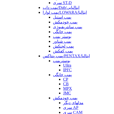
سری ST-D
پمپ داب/Dab/ایتالیایی
پمپ لوارا/LOWARA/ایتالیا
پمپ استیل
پمپ خودمکش
پمپ سانتریفیوژی
پمپ خانگی
بوستر پمپ
پمپ شناور
پمپ لجنکش
پمپ کفکش
پمپ پنتاکس/PENTAX/ایتالیا
بوسترپمپ
Ultra
IPFC
پمپ خانگی
CP
CB
MPX
JMC
پمپ خودمکش
مدلهای دیگر
سری AP
سری CAM