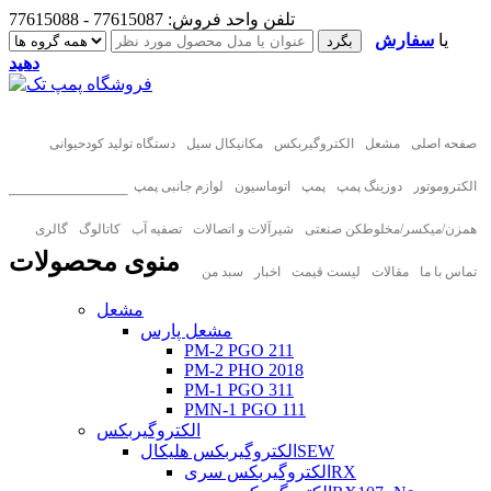
تلفن واحد فروش: 77615087 - 77615088
یا
سفارش
دهید
صفحه اصلی
مشعل
الکتروگیربکس
مکانیکال سیل
دستگاه تولید کودحیوانی
الکتروموتور
دوزینگ پمپ
پمپ
اتوماسیون
لوازم جانبی پمپ
همزن/میکسر/مخلوطکن صنعتی
شیرآلات و اتصالات
تصفیه آب
کاتالوگ
گالری
منوی محصولات
تماس با ما
مقالات
لیست قیمت
اخبار
سبد من
مشعل
مشعل پارس
PM-2 PGO 211
PM-2 PHO 2018
PM-1 PGO 311
PMN-1 PGO 111
الکتروگیربکس
الکتروگیربکس هلیکالSEW
الکتروگیربکس سریRX