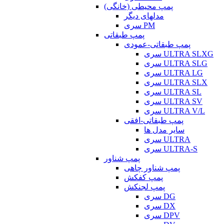
پمپ محیطی (خانگی)
مدلهای دیگر
سری PM
پمپ طبقاتی
پمپ طبقاتی-عمودی
سری ULTRA SLXG
سری ULTRA SLG
سری ULTRA LG
سری ULTRA SLX
سری ULTRA SL
سری ULTRA SV
سری ULTRA V/L
پمپ طبقاتی-افقی
سایر مدل ها
سری ULTRA
سری ULTRA-S
پمپ شناور
پمپ شناور چاهی
پمپ کفکش
پمپ لجنکش
سری DG
سری DX
سری DPV