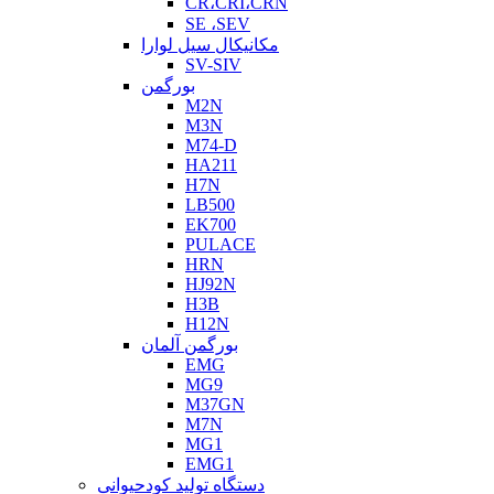
CR،CRI،CRN
SE ،SEV
مکانیکال سیل لوارا
SV-SIV
بورگمن
M2N
M3N
M74-D
HA211
H7N
LB500
EK700
PULACE
HRN
HJ92N
H3B
H12N
بورگمن آلمان
EMG
MG9
M37GN
M7N
MG1
EMG1
دستگاه تولید کودحیوانی