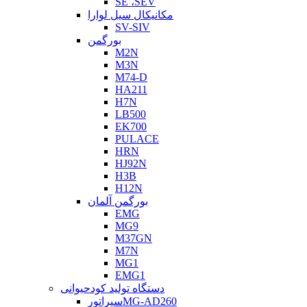
SE ،SEV
مکانیکال سیل لوارا
SV-SIV
بورگمن
M2N
M3N
M74-D
HA211
H7N
LB500
EK700
PULACE
HRN
HJ92N
H3B
H12N
بورگمن آلمان
EMG
MG9
M37GN
M7N
MG1
EMG1
دستگاه تولید کودحیوانی
سپراتورMG-AD260