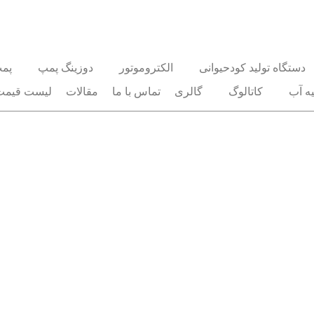
دستگاه تولید کودحیوانی
الکتروموتور
دوزینگ پمپ
پم
ه آب
کاتالوگ
گالری
تماس با ما
مقالات
لیست قیمت