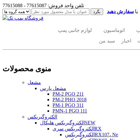
تلفن واحد فروش: 77615087 - 77615088
یا
سفارش دهید
پ
اتوماسیون
لوازم جانبی پمپ
اخبار
سبد من
منوی محصولات
مشعل
مشعل پارس
PM-2 PGO 211
PM-2 PHO 2018
PM-1 PGO 311
PMN-1 PGO 111
الکتروگیربکس
الکتروگیربکس هلیکالSEW
الکتروگیربکس سریRX
الکتروگیربکسRX107، Ne