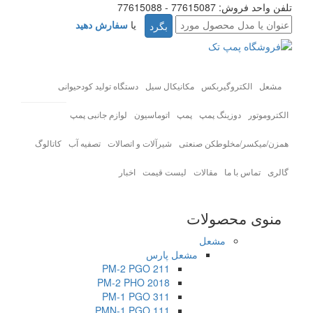
تلفن واحد فروش: 77615087 - 77615088
یا
سفارش دهید
مشعل
الکتروگیربکس
مکانیکال سیل
دستگاه تولید کودحیوانی
الکتروموتور
دوزینگ پمپ
پمپ
اتوماسیون
لوازم جانبی پمپ
همزن/میکسر/مخلوطکن صنعتی
شیرآلات و اتصالات
تصفیه آب
کاتالوگ
گالری
تماس با ما
مقالات
لیست قیمت
اخبار
منوی محصولات
مشعل
مشعل پارس
PM-2 PGO 211
PM-2 PHO 2018
PM-1 PGO 311
PMN-1 PGO 111