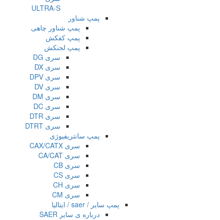
ULTRA-S
پمپ شناور
پمپ شناور چاهی
پمپ کفکش
پمپ لجنکش
سری DG
سری DX
سری DPV
سری DV
سری DM
سری DC
سری DTR
سری DTRT
پمپ سانتریفیوژی
سری CAX/CATX
سری CA/CAT
سری CB
سری CS
سری CH
سری CM
پمپ سایر / saer / ایتالیا
درباره ی سایر SAER