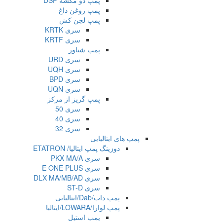
پمپ دو مکشه DSP
پمپ روغن داغ
پمپ لجن کش
سری KRTK
سری KRTF
پمپ شناور
سری URD
سری UQH
سری BPD
سری UQN
پمپ گریز از مرکز
سری 50
سری 40
سری 32
پمپ های ایتالیایی
دوزینگ پمپ ایتالیا/ ETATRON
سری PKX MA/A
سری E ONE PLUS
سری DLX MA/MB/AD
سری ST-D
پمپ داب/Dab/ایتالیایی
پمپ لوارا/LOWARA/ایتالیا
پمپ استیل