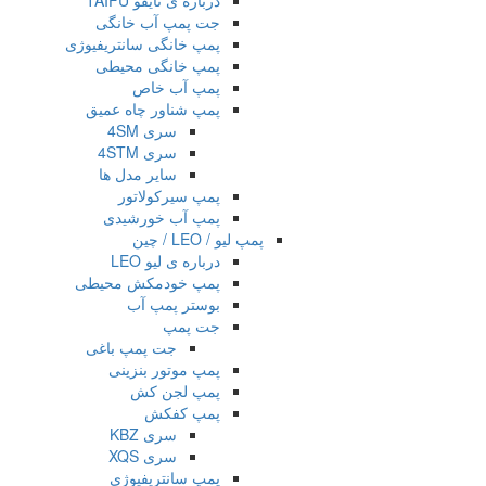
درباره ی تایفو TAIFU
جت پمپ آب خانگی
پمپ خانگی سانتریفیوژی
پمپ خانگی محیطی
پمپ آب خاص
پمپ شناور چاه عمیق
سری 4SM
سری 4STM
سایر مدل ها
پمپ سیرکولاتور
پمپ آب خورشیدی
پمپ لیو / LEO / چین
درباره ی لیو LEO
پمپ خودمکش محیطی
بوستر پمپ آب
جت پمپ
جت پمپ باغی
پمپ موتور بنزینی
پمپ لجن کش
پمپ کفکش
سری KBZ
سری XQS
پمپ سانتریفیوژی