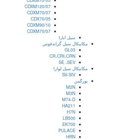
CDXM70-05
CDXM120/07
CDXM70/07
CDX70/05
CDXM90/10
CDXM70/07
سیل ابارا
مکانیکال سیل گراندفوس
GL03
CR،CRI،CRN
SE ،SEV
مکانیکال سیل لوارا
SV-SIV
بورگمن
M2N
M3N
M74-D
HA211
H7N
LB500
EK700
PULACE
HRN