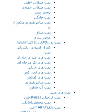
پمپ طبقاتی افقی
پمپ طبقاتی عمودی
بوستر پمپ
پمپ خانگی
پمپ سانتریفیوژی مکش از
ته
پمپ شناور
موتور شناور
پمپ پدرولا/PEDROLLO/ایتالیا
کنترل کننده ی الکتریکی
پمپ
پمپ های چند مرحله ای
پمپ های تک مرحله ای
پمپ های خانگی
پمپ های لجن کش
پمپ های کفکش
پمپ سانتریفیوژی
پمپ آب شناور
پمپ های چینی
پمپ کایجیلی Kaijieli چین
پمپ محیطی(خانگی)
پمپ تایفو/TAIFU/چین