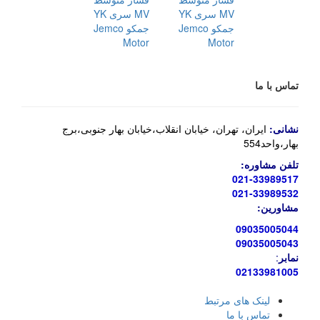
MV سری YK
جمکو Jemco
Motor
تماس با ما
نشانی:
ایران، تهران، خیابان انقلاب،خیابان بهار جنوبی،برج
بهار،واحد554
تلفن مشاوره:
021-33989517
021-33989532
مشاورین:
09035005044
09035005043
نمابر
:
02133981005
لینک های مرتبط
تماس با ما