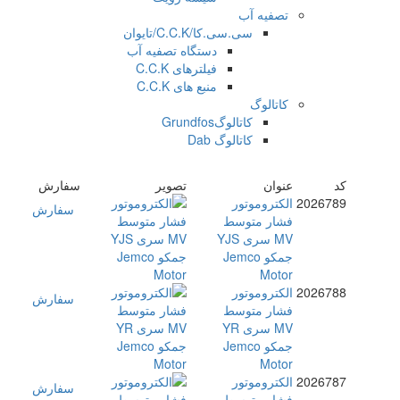
تصفیه آب
سی.سی.کا/C.C.K/تایوان
دستگاه تصفیه آب
فیلترهای C.C.K
منبع های C.C.K
کاتالوگ
کاتالوگGrundfos
کاتالوگ Dab
کد
عنوان
تصویر
سفارش
2026789
الکتروموتور
سفارش
فشار متوسط
MV سری YJS
جمکو Jemco
Motor
2026788
الکتروموتور
سفارش
فشار متوسط
MV سری YR
جمکو Jemco
Motor
2026787
الکتروموتور
سفارش
فشار متوسط