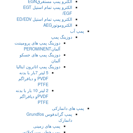
الکترو پمپ مستغرقEGN
الکترو پمپ تمام استیل EGT
/EGF
الکترو پمپ تمام استیل ED/EDV
الکتروموتورAEG
پمپ آب
دوزینگ پمپ
دوزینگ پمپ های پرومیننت
آلمانPEROMINENT
دوزینگ پمپ های جسکو
آلمان
دوزینگ پمپ اتاترون ایتالیا
5 لیتر 7بار با بدنه
PVDF و دیافراگم
PTFE
2 لیتر 10 بار با بدنه
PVDFو دیافراگم
PTFE
پمپ های دانمارکی
پمپ گراندفوس Grundfos
دانمارک
پمپ های زمینی
پمپ خطی سیرکولاتور