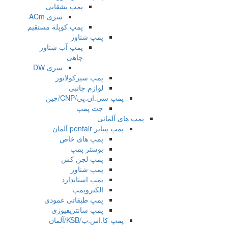
پمپ بشقابی
سری ACm
پمپ کوپله مستقیم
پمپ شناور
پمپ آب شناور
چاهی
سری DW
پمپ سیرکولاتور
لوازم جانبی
پمپ سی.ان.پی/CNP/چین
جت پمپ
پمپ های آلمانی
پمپ پنتایر pentair آلمان
پمپ های خاص
بوستر پمپ
پمپ لجن کش
پمپ شناور
پمپ استاندارد
الکتروپمپ
پمپ طبقاتی عمودی
پمپ سانتریفیوژی
پمپ کا.اس.ب/KSB/آلمان