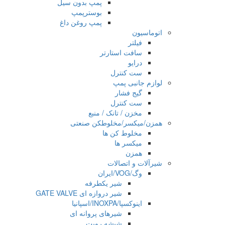
پمپ بدون سیل
بوسترپمپ
پمپ روغن داغ
اتوماسیون
فیلتر
سافت استارتر
درایو
ست کنترل
لوازم جانبی پمپ
گیج فشار
ست کنترل
مخزن / تانک / منبع
همزن/میکسر/مخلوطکن صنعتی
مخلوط کن ها
میکسر ها
همزن
شیرآلات و اتصالات
وگ/VOG/ایران
شیر یکطرفه
شیر دروازه ای GATE VALVE
اینوکسپا/INOXPA/اسپانیا
شیرهای پروانه ای
شیشه رویت