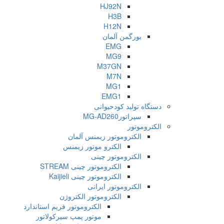
HJ92N
H3B
H12N
بورگمن آلمان
EMG
MG9
M37GN
M7N
MG1
EMG1
دستگاه تولید کودحیوانی
سپراتورMG-AD260
الکتروموتور
الکتروموتور زیمنس آلمان
الکترو موتور زیمنس
الکتروموتور چینی
الکتروموتور چینی STREAM
الکتروموتور چینی Kaijieli
الکتروموتور ایرانی
الکتروموتور الکتروژن
الکتروموتور فریم استاندارد
موتور پمپ سیرکولاتور