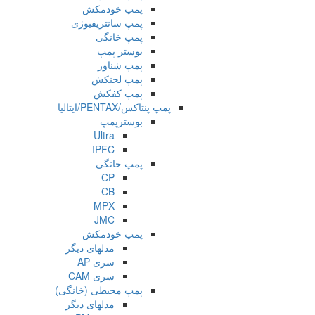
پمپ خودمکش
پمپ سانتریفیوژی
پمپ خانگی
بوستر پمپ
پمپ شناور
پمپ لجنکش
پمپ کفکش
پمپ پنتاکس/PENTAX/ایتالیا
بوسترپمپ
Ultra
IPFC
پمپ خانگی
CP
CB
MPX
JMC
پمپ خودمکش
مدلهای دیگر
سری AP
سری CAM
پمپ محیطی (خانگی)
مدلهای دیگر