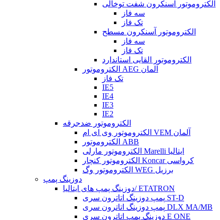
الکتروموتور آسنکرون شفت توخالی
سه فاز
تک فاز
الکتروموتور آسنکرون مسطح
سه فاز
تک فاز
الکتروموتور القایی استاندارد
الکتروموتور AEG آلمان
تک فاز
IE5
IE4
IE3
IE2
الکتروموتور ضدجرقه
الکتروموتور وی ای ام VEM آلمان
الکتروموتور ABB
الکتروموتور مارلی Marelli ایتالیا
الکتروموتور کنچار Koncar کرواسی
الکتروموتور وگ WEG برزیل
دوزینگ پمپ
دوزینگ پمپ های ایتالیا/ ETATRON
پمپ دوزینگ اتاترون سری ST-D
پمپ دوزینگ اتاترون سری DLX MA/MB
دوزینگ پمپ اتاترون سری E ONE