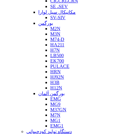
CR،CRI،CRN
SE ،SEV
مکانیکال سیل لوارا
SV-SIV
بورگمن
M2N
M3N
M74-D
HA211
H7N
LB500
EK700
PULACE
HRN
HJ92N
H3B
H12N
بورگمن آلمان
EMG
MG9
M37GN
M7N
MG1
EMG1
دستگاه تولید کودحیوانی