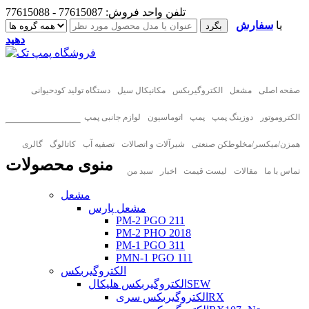
تلفن واحد فروش: 77615087 - 77615088
یا
سفارش
دهید
صفحه اصلی
مشعل
الکتروگیربکس
مکانیکال سیل
دستگاه تولید کودحیوانی
الکتروموتور
دوزینگ پمپ
پمپ
اتوماسیون
لوازم جانبی پمپ
همزن/میکسر/مخلوطکن صنعتی
شیرآلات و اتصالات
تصفیه آب
کاتالوگ
گالری
منوی محصولات
تماس با ما
مقالات
لیست قیمت
اخبار
سبد من
مشعل
مشعل پارس
PM-2 PGO 211
PM-2 PHO 2018
PM-1 PGO 311
PMN-1 PGO 111
الکتروگیربکس
الکتروگیربکس هلیکالSEW
الکتروگیربکس سریRX