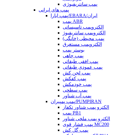
پمپ سانتریفیوژی
پمپ های ایرانی
پمپ ابارا/EBARA/ایران
پمپ ABR
الکتروپمپ تاسیساتی
الکتروپمپ سانتریفیوژ
پمپ محیطی (خانگی)
الکتروپمپ مستغرق
بوستر پمپ
پمپ چاهی
پمپ افقی طبقاتی
پمپ عمودی طبقاتی
پمپ لجن کش
پمپ کفکش
پمپ خودمکش
پمپ سطحی
پمپ آب شناور
پمپ پمپیران/PUMPIRAN
الکترو پمپ شناور تکفاز
پمپ PB1
الکترو پمپ ملخی شناور
پمپ فشار قوی MC200
پمپ گل کش