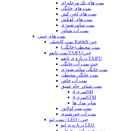
پمپ های تک مرحله ای
پمپ های خانگی
پمپ های لجن کش
پمپ های کفکش
پمپ سانتریفیوژی
پمپ آب شناور
پمپ های چینی
پمپ کایجیلی Kaijieli چین
پمپ محیطی(خانگی)
پمپ تایفو/TAIFU/چین
درباره ی تایفو TAIFU
جت پمپ آب خانگی
پمپ خانگی سانتریفیوژی
پمپ خانگی محیطی
پمپ آب خاص
پمپ شناور چاه عمیق
سری 4SM
سری 4STM
سایر مدل ها
پمپ سیرکولاتور
پمپ آب خورشیدی
پمپ لیو / LEO / چین
درباره ی لیو LEO
پمپ خودمکش محیطی