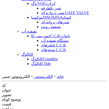
وگ/VOG/ایران
شیر یکطرفه
شیر دروازه ای GATE VALVE
اینوکسپا/INOXPA/اسپانیا
شیرهای پروانه ای
شیشه رویت
تصفیه آب
سی.سی.کا/C.C.K/تایوان
دستگاه تصفیه آب
فیلترهای C.C.K
منبع های C.C.K
کاتالوگ
کاتالوگGrundfos
کاتالوگ Dab
خانه
>
الکتروموتور
> الکتروموتور-چینی
کد
عنوان
تصویر
توضیح کوتاه
قیمت
مشاهده