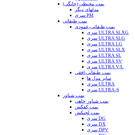
پمپ محیطی (خانگی)
مدلهای دیگر
سری PM
پمپ طبقاتی
پمپ طبقاتی-عمودی
سری ULTRA SLXG
سری ULTRA SLG
سری ULTRA LG
سری ULTRA SLX
سری ULTRA SL
سری ULTRA SV
سری ULTRA V/L
پمپ طبقاتی-افقی
سایر مدل ها
سری ULTRA
سری ULTRA-S
پمپ شناور
پمپ شناور چاهی
پمپ کفکش
پمپ لجنکش
سری DG
سری DX
سری DPV