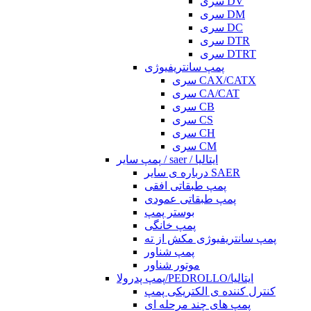
سری DV
سری DM
سری DC
سری DTR
سری DTRT
پمپ سانتریفیوژی
سری CAX/CATX
سری CA/CAT
سری CB
سری CS
سری CH
سری CM
پمپ سایر / saer / ایتالیا
درباره ی سایر SAER
پمپ طبقاتی افقی
پمپ طبقاتی عمودی
بوستر پمپ
پمپ خانگی
پمپ سانتریفیوژی مکش از ته
پمپ شناور
موتور شناور
پمپ پدرولا/PEDROLLO/ایتالیا
کنترل کننده ی الکتریکی پمپ
پمپ های چند مرحله ای