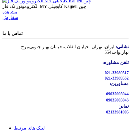
الکتروموتور تک فاز MY کایجیلی Kaijieli چین
مشاهده
سفارش
تماس با ما
نشانی:
ایران، تهران، خیابان انقلاب،خیابان بهار جنوبی،برج
بهار،واحد554
تلفن مشاوره:
021-33989517
021-33989532
مشاورین:
09035005044
09035005043
نمابر
:
02133981005
لینک های مرتبط