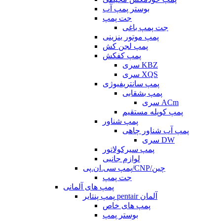
بوستر پمپ آب
جت پمپ
جت پمپ باغی
پمپ موتور بنزینی
پمپ لجن کش
پمپ کفکش
سری KBZ
سری XQS
پمپ سانتریفیوژی
پمپ بشقابی
سری ACm
پمپ کوپله مستقیم
پمپ شناور
پمپ آب شناور چاهی
سری DW
پمپ سیرکولاتور
لوازم جانبی
پمپ سی.ان.پی/CNP/چین
جت پمپ
پمپ های آلمانی
پمپ پنتایر pentair آلمان
پمپ های خاص
بوستر پمپ