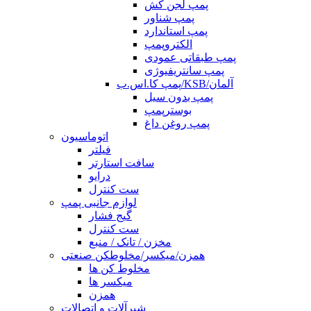
پمپ لجن کش
پمپ شناور
پمپ استاندارد
الکتروپمپ
پمپ طبقاتی عمودی
پمپ سانتریفیوژی
پمپ کا.اس.ب/KSB/آلمان
پمپ بدون سیل
بوسترپمپ
پمپ روغن داغ
اتوماسیون
فیلتر
سافت استارتر
درایو
ست کنترل
لوازم جانبی پمپ
گیج فشار
ست کنترل
مخزن / تانک / منبع
همزن/میکسر/مخلوطکن صنعتی
مخلوط کن ها
میکسر ها
همزن
شیرآلات و اتصالات