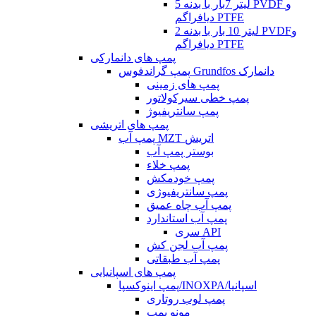
5 لیتر 7بار با بدنه PVDF و
دیافراگم PTFE
2 لیتر 10 بار با بدنه PVDFو
دیافراگم PTFE
پمپ های دانمارکی
پمپ گراندفوس Grundfos دانمارک
پمپ های زمینی
پمپ خطی سیرکولاتور
پمپ سانتریفیوژ
پمپ های اتریشی
پمپ آب MZT اتریش
بوستر پمپ آب
پمپ خلاء
پمپ خودمکش
پمپ سانتریفیوژی
پمپ آب چاه عمیق
پمپ آب استاندارد
سری API
پمپ آب لجن کش
پمپ آب طبقاتی
پمپ های اسپانیایی
پمپ اینوکسپا/INOXPA/اسپانیا
پمپ لوب روتاری
مونو پمپ