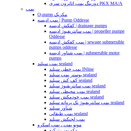
دوزینگ پمپ اتاترون سری PKX MA/A
پمپ
Q-pump مکزیک
پمپ ادیسه | Pump Oddesse
کفکش ادیسه | drainage pumps
پمپ سانتریفیوژ ادیسه | propeller pumpe
Oddesse
پمپ کفکش ادیسه | sewage submersible
pumps oddesse
پمپ شناور ادیسه | submersible motor
pumps
پمپ سیلند sealand
پمپ خطی سیلند INline
بوستر پمپ سیلند sealand
کف کش سیلند sealand
پمپ سانتریفیوژ سیلند sealand
پمپ محیطی سیلند sealand
پمپ خودمکش سیلند sealand
پمپ سانتریفیوژ تک پروانه سیلند sealand
شناور سیلند
پمپ طبقاتی sealand
پمپ لجنکش سیلند
مونو پمپ ، پمپ اسکرو
دکو پمپ ترکیه