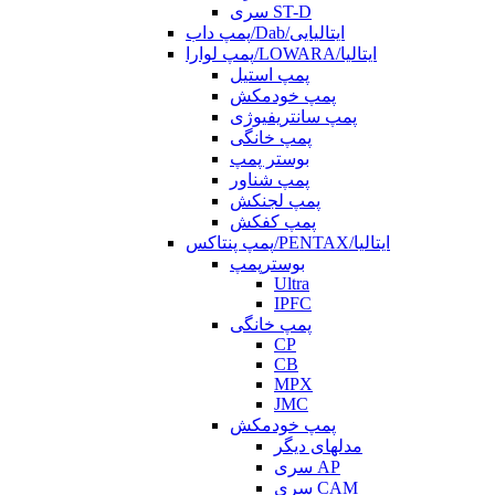
سری ST-D
پمپ داب/Dab/ایتالیایی
پمپ لوارا/LOWARA/ایتالیا
پمپ استیل
پمپ خودمکش
پمپ سانتریفیوژی
پمپ خانگی
بوستر پمپ
پمپ شناور
پمپ لجنکش
پمپ کفکش
پمپ پنتاکس/PENTAX/ایتالیا
بوسترپمپ
Ultra
IPFC
پمپ خانگی
CP
CB
MPX
JMC
پمپ خودمکش
مدلهای دیگر
سری AP
سری CAM