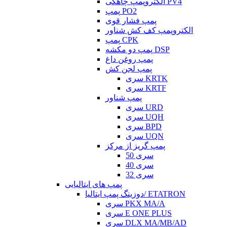
الکتروپمپ چاهکی PV4
پمپ PO2
پمپ فشار قوی
الکتروپمپ کف کش شناور
پمپ CPK
پمپ دو مکشه DSP
پمپ روغن داغ
پمپ لجن کش
سری KRTK
سری KRTF
پمپ شناور
سری URD
سری UQH
سری BPD
سری UQN
پمپ گریز از مرکز
سری 50
سری 40
سری 32
پمپ های ایتالیایی
دوزینگ پمپ ایتالیا/ ETATRON
سری PKX MA/A
سری E ONE PLUS
سری DLX MA/MB/AD