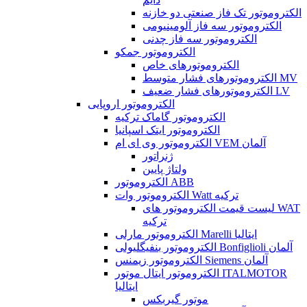
الکتروموتور تک فاز صنعتی دو خازنه
الکتروموتور سه فاز آلومینیومی
الکتروموتور سه فاز چدنی
الکتروموتور جمکو
الکتروموتورهای خاص
الکتروموتورهای فشار متوسط MV
الکتروموتورهای فشار ضعیف LV
الکتروموتور اروپایی
الکتروموتور گاماک ترکیه
الکتروموتور ایتک اسپانیا
الکتروموتور وی ای ام VEM آلمان
ژنراتور
ولتاژ پایین
الکتروموتور ABB
الکتروموتور وات Watt ترکیه
لیست قیمت الکتروموتور های WAT
ترکیه
الکتروموتور مارلی Marelli ایتالیا
الکتروموتور بنفیگلیولی Bonfiglioli آلمان
الکتروموتور زیمنس Siemens آلمان
الکتروموتور ایتال موتور ITALMOTOR
ایتالیا
موتور گیربکس