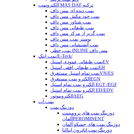
الکتروپمپ MAS DAF ترکیه
پمپ دنده ای مس داف
پمپ خود مکش مس داف
پمپ شناور مس داف
پمپ طبقاتی مس داف
پمپ گریز از مرکز مس داف
بوستر پمپ مس داف
پمپ آتشنشانی مس داف
پمپ خطی INLINE مس داف
پمپ ایتک/E-Teck/
پمپ طبقاتی عمودی استیلEV
پمپ طبقاتی افقی استیلEH
پمپ تمام استیل مستغرقVN/ES
الکترو پمپ مستغرقEGN
الکترو پمپ تمام استیل EGT /EGF
الکترو پمپ تمام استیل ED/EDV
الکتروموتورAEG
پمپ آب
دوزینگ پمپ
دوزینگ پمپ های پرومیننت
آلمانPEROMINENT
دوزینگ پمپ های جسکو آلمان
دوزینگ پمپ اتاترون ایتالیا