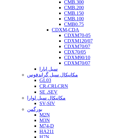
CMB.300
CMB.200
CMB.150
CMB.100
CMB0.75
CDXM-CDA
CDXM70-05
CDXM120/07
CDXM70/07
CDX70/05
CDXM90/10
CDXM70/07
سیل ابارا
مکانیکال سیل گراندفوس
GL03
CR،CRI،CRN
SE ،SEV
مکانیکال سیل لوارا
SV-SIV
بورگمن
M2N
M3N
M74-D
HA211
H7N