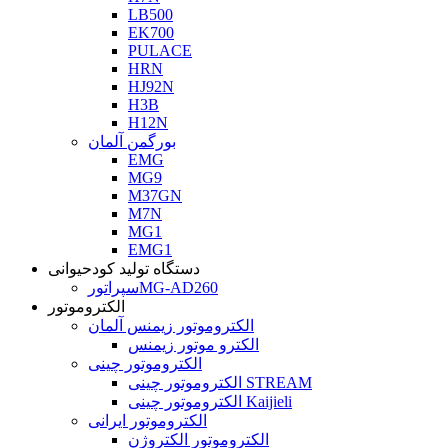
LB500
EK700
PULACE
HRN
HJ92N
H3B
H12N
بورگمن آلمان
EMG
MG9
M37GN
M7N
MG1
EMG1
دستگاه تولید کودحیوانی
سپراتورMG-AD260
الکتروموتور
الکتروموتور زیمنس آلمان
الکترو موتور زیمنس
الکتروموتور چینی
الکتروموتور چینی STREAM
الکتروموتور چینی Kaijieli
الکتروموتور ایرانی
الکتروموتور الکتروژن