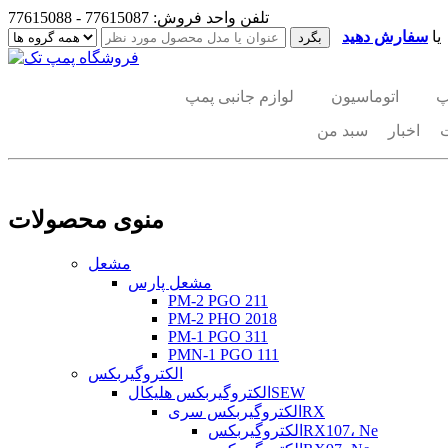
تلفن واحد فروش: 77615087 - 77615088
یا
سفارش دهید
پ
اتوماسیون
لوازم جانبی پمپ
اخبار
سبد من
منوی محصولات
مشعل
مشعل پارس
PM-2 PGO 211
PM-2 PHO 2018
PM-1 PGO 311
PMN-1 PGO 111
الکتروگیربکس
الکتروگیربکس هلیکالSEW
الکتروگیربکس سریRX
الکتروگیربکسRX107، Ne