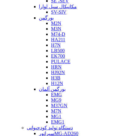
SE ،SEV
مکانیکال سیل لوارا
SV-SIV
بورگمن
M2N
M3N
M74-D
HA211
H7N
LB500
EK700
PULACE
HRN
HJ92N
H3B
H12N
بورگمن آلمان
EMG
MG9
M37GN
M7N
MG1
EMG1
دستگاه تولید کودحیوانی
سپراتورMG-AD260