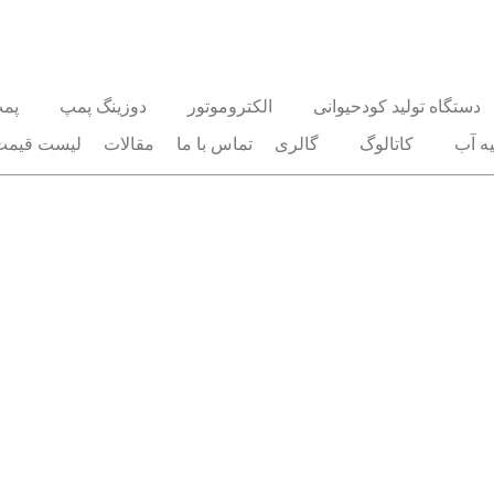
دستگاه تولید کودحیوانی
الکتروموتور
دوزینگ پمپ
پم
ه آب
کاتالوگ
گالری
تماس با ما
مقالات
لیست قیمت