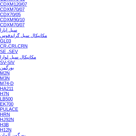
CDXM120/07
CDXM70/07
CDX70/05
CDXM90/10
CDXM70/07
سیل ابارا
مکانیکال سیل گراندفوس
GL03
CR،CRI،CRN
SE ،SEV
مکانیکال سیل لوارا
SV-SIV
بورگمن
M2N
M3N
M74-D
HA211
H7N
LB500
EK700
PULACE
HRN
HJ92N
H3B
H12N
بورگمن آلمان