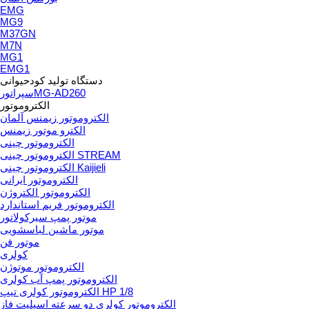
EMG
MG9
M37GN
M7N
MG1
EMG1
دستگاه تولید کودحیوانی
سپراتورMG-AD260
الکتروموتور
الکتروموتور زیمنس آلمان
الکترو موتور زیمنس
الکتروموتور چینی
الکتروموتور چینی STREAM
الکتروموتور چینی Kaijieli
الکتروموتور ایرانی
الکتروموتور الکتروژن
الکتروموتور فریم استاندارد
موتور پمپ سیرکولاتور
موتور ماشین لباسشویی
موتور فن
کولری
الکتروموتور موتوژن
الکتروموتور پمپ آب کولری
الکتروموتور کولری تیپ HP 1/8
الکتروموتور کولری دو سرعته اسپلیت فاز