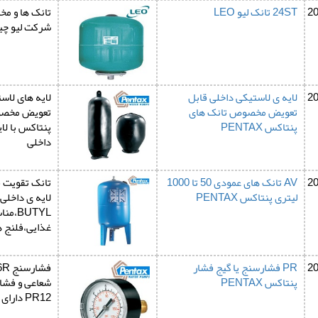
2
24ST تانک لیو LEO
شرکت لیو چین O
2
لایه ی لاستیکی داخلی قابل
لایه های لاس
تعویض مخصوص تانک های
تعویض مخصو
پنتاکس PENTAX
پنتاکس با لا
داخلی
2
AV تانک های عمودی 50 تا 1000
تانک تقویت 
لیتری پنتاکس PENTAX
BUTYL
غذایی،فلنج 
2
PR فشارسنج یا گیج فشار
پنتاکس PENTAX
PR12 دارای اتصال های عقبی