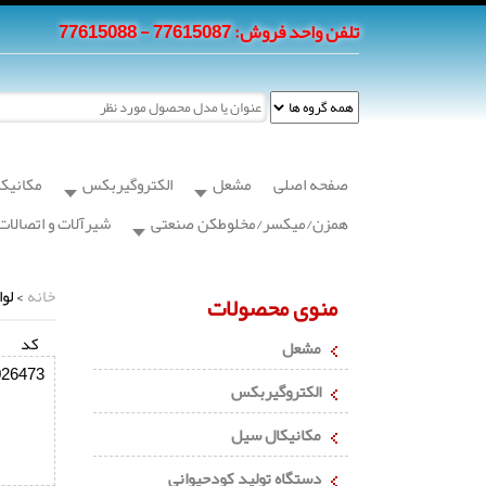
تلفن واحد فروش: 77615087 - 77615088
صفحه اصلی
مشعل
الکتروگیربکس
مکانیک
همزن/میکسر/مخلوطکن صنعتی
شیرآلات و اتصالات
خانه
> لو
منوی محصولات
کد
مشعل
026473
الکتروگیربکس
مکانیکال سیل
دستگاه تولید کودحیوانی