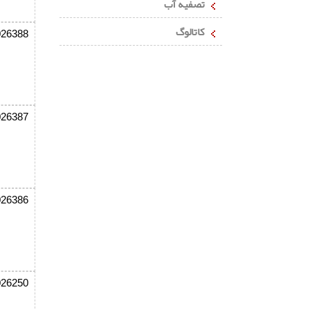
تصفیه آب
کاتالوگ
026388
026387
026386
026250