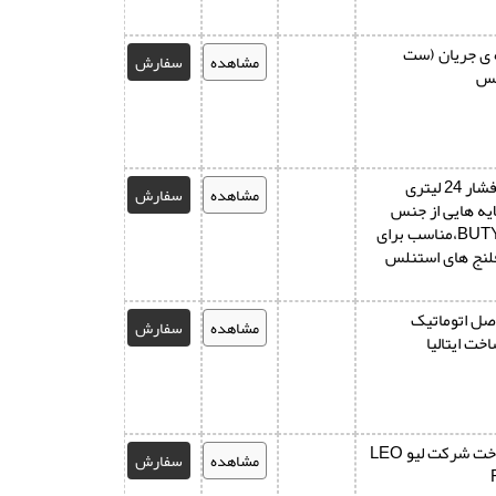
 ی جریان (ست
مشاهده
سفارش
کس
تانک تقویت فشار 24 لیتری
مشاهده
سفارش
ایه هایی از جنس
EPDM یا BUTYL،مناسب برای
فلنج های استنلس
صل اتوماتیک
مشاهده
سفارش
خت ایتالیا
تانک های ساخت شرکت لیو LEO
مشاهده
سفارش