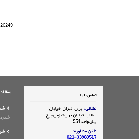
026249
مقالات
تماس با ما
شیره
نشانی:
ایران، تهران، خیابان
انقلاب،خیابان بهار جنوبی،برج
شیرهای ک
بهار،واحد554
تلفن مشاوره:
شرح
021-33989517