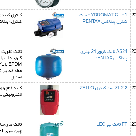
2
HYDROMATIC- H1 ست
کنترل کننده
کنترل پنتاکس PENTAX
کنترل) پنتا
2
AS24 تانک کروی 24 لیتری
پنتاکس PENTAX
کروی،دارای ل
مواد غذایی،
استیل
2
ZL 2.2 ست کنترل ZELLO
کلید قطع و و
الکترونیکی سا
2
FT تانک لیو LEO
چین سزی FT