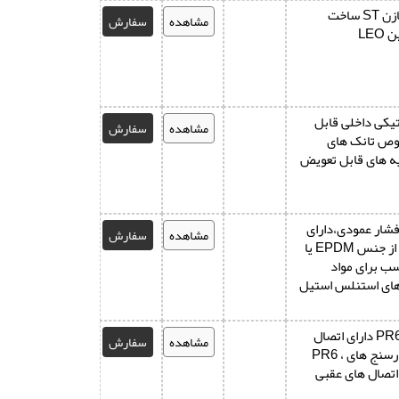
تانک ها و مخازن ST ساخت
مشاهده
سفارش
LE
تیکی داخلی قابل
مشاهده
سفارش
ص تانک های
یه های قابل تعویض
فشار عمودی،دارای
مشاهده
سفارش
لایه ی داخلی از جنس EPDM یا
،مناسب برای مواد
های استنلس استیل
فشارسنج PR6R دارای اتصال
مشاهده
سفارش
شعاعی و فشارسنج های PR6 ،