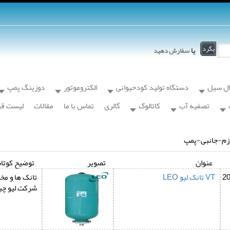
یا
سفارش دهید
ال سیل
دستگاه تولید کودحیوانی
الکتروموتور
دوزینگ پمپ
تصفیه آب
کاتالوگ
گالری
تماس با ما
مقالات
لیست ق
ازم-جانبی-پمپ
عنوان
تصویر
توضیح کوتاه
2
VT تانک لیو LEO
شرکت لیو چین O