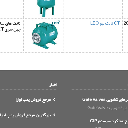
2
CT تانک لیو LEO
چین سری CT
اخبار
ای کشویی Gate Valves
مرجع فروش پمپ لوارا
شویی Gate Valves
بزرگترین مرجع فروش پمپ ابارا
 عملکرد سیستم CIP