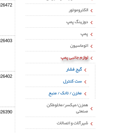
026472
الکتروموتور
دوزینگ پمپ
پمپ
026403
اتوماسیون
لوازم جانبی پمپ
گیج فشار
026402
ست کنترل
مخزن / تانک / منبع
همزن/میکسر/مخلوطکن
صنعتی
026390
شیرآلات و اتصالات