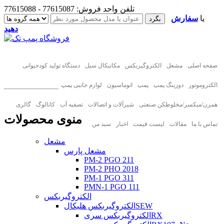
تلفن واحد فروش: 77615087 - 77615088
یا
سفارش
دهید
صفحه اصلی
مشعل
الکتروگیربکس
مکانیکال سیل
دستگاه تولید کودحیوانی
الکتروموتور
دوزینگ پمپ
پمپ
اتوماسیون
لوازم جانبی پمپ
همزن/میکسر/مخلوطکن صنعتی
شیرآلات و اتصالات
تصفیه آب
کاتالوگ
گالری
منوی محصولات
تماس با ما
مقالات
لیست قیمت
اخبار
سبد من
مشعل
مشعل پارس
PM-2 PGO 211
PM-2 PHO 2018
PM-1 PGO 311
PMN-1 PGO 111
الکتروگیربکس
الکتروگیربکس هلیکالSEW
الکتروگیربکس سریRX