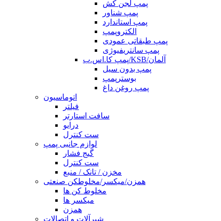
پمپ لجن کش
پمپ شناور
پمپ استاندارد
الکتروپمپ
پمپ طبقاتی عمودی
پمپ سانتریفیوژی
پمپ کا.اس.ب/KSB/آلمان
پمپ بدون سیل
بوسترپمپ
پمپ روغن داغ
اتوماسیون
فیلتر
سافت استارتر
درایو
ست کنترل
لوازم جانبی پمپ
گیج فشار
ست کنترل
مخزن / تانک / منبع
همزن/میکسر/مخلوطکن صنعتی
مخلوط کن ها
میکسر ها
همزن
شیرآلات و اتصالات