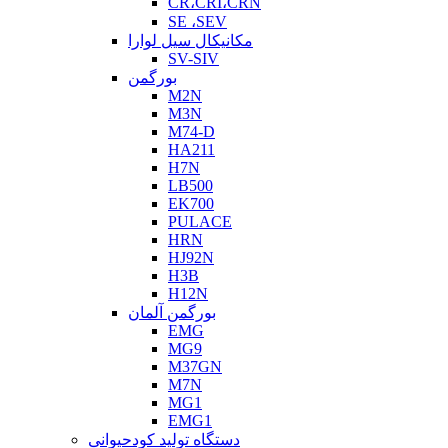
CR،CRI،CRN
SE ،SEV
مکانیکال سیل لوارا
SV-SIV
بورگمن
M2N
M3N
M74-D
HA211
H7N
LB500
EK700
PULACE
HRN
HJ92N
H3B
H12N
بورگمن آلمان
EMG
MG9
M37GN
M7N
MG1
EMG1
دستگاه تولید کودحیوانی