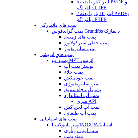
5 لیتر 7بار با بدنه PVDF و
دیافراگم PTFE
2 لیتر 10 بار با بدنه PVDFو
دیافراگم PTFE
پمپ های دانمارکی
پمپ گراندفوس Grundfos دانمارک
پمپ های زمینی
پمپ خطی سیرکولاتور
پمپ سانتریفیوژ
پمپ های اتریشی
پمپ آب MZT اتریش
بوستر پمپ آب
پمپ خلاء
پمپ خودمکش
پمپ سانتریفیوژی
پمپ آب چاه عمیق
پمپ آب استاندارد
سری API
پمپ آب لجن کش
پمپ آب طبقاتی
پمپ های اسپانیایی
پمپ اینوکسپا/INOXPA/اسپانیا
پمپ لوب روتاری
مونو پمپ