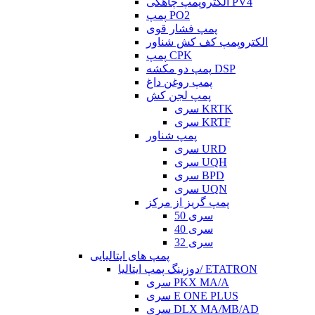
الکتروپمپ چاهکی PV4
پمپ PO2
پمپ فشار قوی
الکتروپمپ کف کش شناور
پمپ CPK
پمپ دو مکشه DSP
پمپ روغن داغ
پمپ لجن کش
سری KRTK
سری KRTF
پمپ شناور
سری URD
سری UQH
سری BPD
سری UQN
پمپ گریز از مرکز
سری 50
سری 40
سری 32
پمپ های ایتالیایی
دوزینگ پمپ ایتالیا/ ETATRON
سری PKX MA/A
سری E ONE PLUS
سری DLX MA/MB/AD