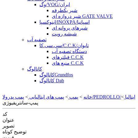
وگ/VOG/ایران
شیر یکطرفه
شیر دروازه ای GATE VALVE
اینوکسپا/INOXPA/اسپانیا
شیرهای پروانه ای
شیشه رویت
تصفیه آب
سی.سی.کا/C.C.K/تایوان
دستگاه تصفیه آب
فیلترهای C.C.K
منبع های C.C.K
کاتالوگ
کاتالوگGrundfos
کاتالوگ Dab
پمپ پدرولا/PEDROLLO/ایتالیا
>
خانه
>
پمپ
>
پمپ های ایتالیایی
>
پمپ-سانتریفیوژی
کد
عنوان
تصویر
توضیح کوتاه
قیمت