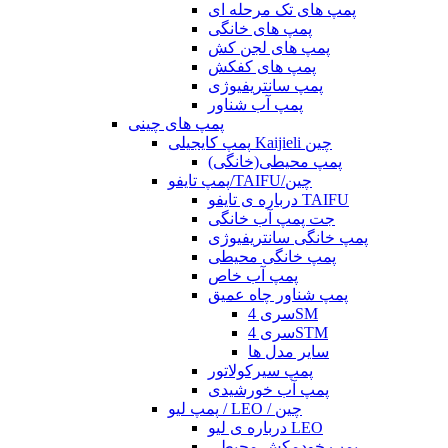
پمپ های تک مرحله ای
پمپ های خانگی
پمپ های لجن کش
پمپ های کفکش
پمپ سانتریفیوژی
پمپ آب شناور
پمپ های چینی
پمپ کایجیلی Kaijieli چین
پمپ محیطی(خانگی)
پمپ تایفو/TAIFU/چین
درباره ی تایفو TAIFU
جت پمپ آب خانگی
پمپ خانگی سانتریفیوژی
پمپ خانگی محیطی
پمپ آب خاص
پمپ شناور چاه عمیق
سری 4SM
سری 4STM
سایر مدل ها
پمپ سیرکولاتور
پمپ آب خورشیدی
پمپ لیو / LEO / چین
درباره ی لیو LEO
پمپ خودمکش محیطی