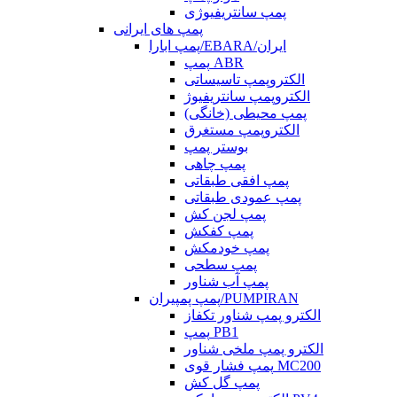
پمپ سانتریفیوژی
پمپ های ایرانی
پمپ ابارا/EBARA/ایران
پمپ ABR
الکتروپمپ تاسیساتی
الکتروپمپ سانتریفیوژ
پمپ محیطی (خانگی)
الکتروپمپ مستغرق
بوستر پمپ
پمپ چاهی
پمپ افقی طبقاتی
پمپ عمودی طبقاتی
پمپ لجن کش
پمپ کفکش
پمپ خودمکش
پمپ سطحی
پمپ آب شناور
پمپ پمپیران/PUMPIRAN
الکترو پمپ شناور تکفاز
پمپ PB1
الکترو پمپ ملخی شناور
پمپ فشار قوی MC200
پمپ گل کش