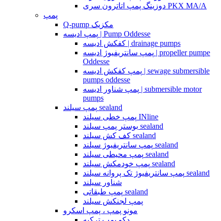
دوزینگ پمپ اتاترون سری PKX MA/A
پمپ
Q-pump مکزیک
پمپ ادیسه | Pump Oddesse
کفکش ادیسه | drainage pumps
پمپ سانتریفیوژ ادیسه | propeller pumpe
Oddesse
پمپ کفکش ادیسه | sewage submersible
pumps oddesse
پمپ شناور ادیسه | submersible motor
pumps
پمپ سیلند sealand
پمپ خطی سیلند INline
بوستر پمپ سیلند sealand
کف کش سیلند sealand
پمپ سانتریفیوژ سیلند sealand
پمپ محیطی سیلند sealand
پمپ خودمکش سیلند sealand
پمپ سانتریفیوژ تک پروانه سیلند sealand
شناور سیلند
پمپ طبقاتی sealand
پمپ لجنکش سیلند
مونو پمپ ، پمپ اسکرو
دکو پمپ ترکیه