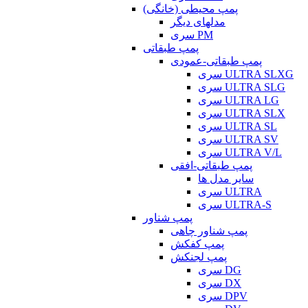
پمپ محیطی (خانگی)
مدلهای دیگر
سری PM
پمپ طبقاتی
پمپ طبقاتی-عمودی
سری ULTRA SLXG
سری ULTRA SLG
سری ULTRA LG
سری ULTRA SLX
سری ULTRA SL
سری ULTRA SV
سری ULTRA V/L
پمپ طبقاتی-افقی
سایر مدل ها
سری ULTRA
سری ULTRA-S
پمپ شناور
پمپ شناور چاهی
پمپ کفکش
پمپ لجنکش
سری DG
سری DX
سری DPV