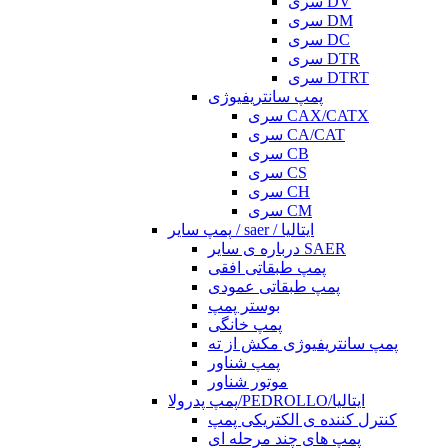
سری DV
سری DM
سری DC
سری DTR
سری DTRT
پمپ سانتریفیوژی
سری CAX/CATX
سری CA/CAT
سری CB
سری CS
سری CH
سری CM
پمپ سایر / saer / ایتالیا
درباره ی سایر SAER
پمپ طبقاتی افقی
پمپ طبقاتی عمودی
بوستر پمپ
پمپ خانگی
پمپ سانتریفیوژی مکش از ته
پمپ شناور
موتور شناور
پمپ پدرولا/PEDROLLO/ایتالیا
کنترل کننده ی الکتریکی پمپ
پمپ های چند مرحله ای