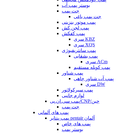
بوستر پمپ آب
جت پمپ
جت پمپ باغی
پمپ موتور بنزینی
پمپ لجن کش
پمپ کفکش
سری KBZ
سری XQS
پمپ سانتریفیوژی
پمپ بشقابی
سری ACm
پمپ کوپله مستقیم
پمپ شناور
پمپ آب شناور چاهی
سری DW
پمپ سیرکولاتور
لوازم جانبی
پمپ سی.ان.پی/CNP/چین
جت پمپ
پمپ های آلمانی
پمپ پنتایر pentair آلمان
پمپ های خاص
بوستر پمپ