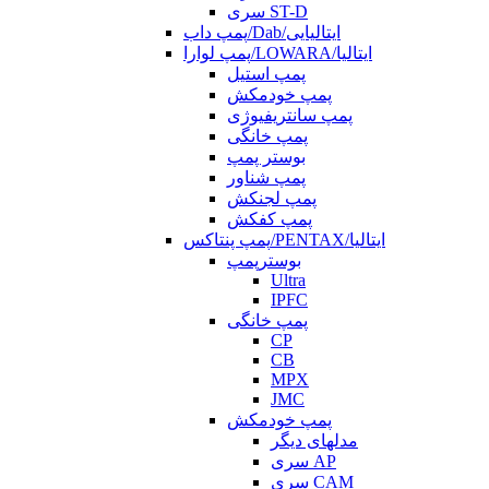
سری ST-D
پمپ داب/Dab/ایتالیایی
پمپ لوارا/LOWARA/ایتالیا
پمپ استیل
پمپ خودمکش
پمپ سانتریفیوژی
پمپ خانگی
بوستر پمپ
پمپ شناور
پمپ لجنکش
پمپ کفکش
پمپ پنتاکس/PENTAX/ایتالیا
بوسترپمپ
Ultra
IPFC
پمپ خانگی
CP
CB
MPX
JMC
پمپ خودمکش
مدلهای دیگر
سری AP
سری CAM