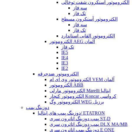
الکتروموتور آسنکرون شفت توخالی
سه فاز
تک فاز
الکتروموتور آسنکرون مسطح
سه فاز
تک فاز
الکتروموتور القایی استاندارد
الکتروموتور AEG آلمان
تک فاز
IE5
IE4
IE3
IE2
الکتروموتور ضدجرقه
الکتروموتور وی ای ام VEM آلمان
الکتروموتور ABB
الکتروموتور مارلی Marelli ایتالیا
الکتروموتور کنچار Koncar کرواسی
الکتروموتور وگ WEG برزیل
دوزینگ پمپ
دوزینگ پمپ های ایتالیا/ ETATRON
پمپ دوزینگ اتاترون سری ST-D
پمپ دوزینگ اتاترون سری DLX MA/MB
دوزینگ پمپ اتاترون سری E ONE