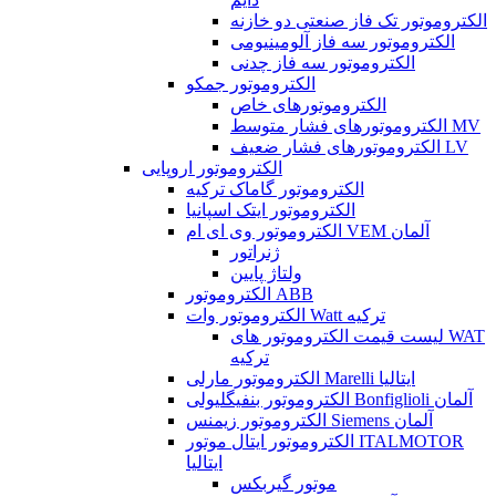
الکتروموتور تک فاز صنعتی دو خازنه
الکتروموتور سه فاز آلومینیومی
الکتروموتور سه فاز چدنی
الکتروموتور جمکو
الکتروموتورهای خاص
الکتروموتورهای فشار متوسط MV
الکتروموتورهای فشار ضعیف LV
الکتروموتور اروپایی
الکتروموتور گاماک ترکیه
الکتروموتور ایتک اسپانیا
الکتروموتور وی ای ام VEM آلمان
ژنراتور
ولتاژ پایین
الکتروموتور ABB
الکتروموتور وات Watt ترکیه
لیست قیمت الکتروموتور های WAT
ترکیه
الکتروموتور مارلی Marelli ایتالیا
الکتروموتور بنفیگلیولی Bonfiglioli آلمان
الکتروموتور زیمنس Siemens آلمان
الکتروموتور ایتال موتور ITALMOTOR
ایتالیا
موتور گیربکس