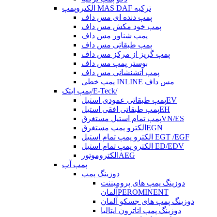
الکتروپمپ MAS DAF ترکیه
پمپ دنده ای مس داف
پمپ خود مکش مس داف
پمپ شناور مس داف
پمپ طبقاتی مس داف
پمپ گریز از مرکز مس داف
بوستر پمپ مس داف
پمپ آتشنشانی مس داف
پمپ خطی INLINE مس داف
پمپ ایتک/E-Teck/
پمپ طبقاتی عمودی استیلEV
پمپ طبقاتی افقی استیلEH
پمپ تمام استیل مستغرقVN/ES
الکترو پمپ مستغرقEGN
الکترو پمپ تمام استیل EGT /EGF
الکترو پمپ تمام استیل ED/EDV
الکتروموتورAEG
پمپ آب
دوزینگ پمپ
دوزینگ پمپ های پرومیننت
آلمانPEROMINENT
دوزینگ پمپ های جسکو آلمان
دوزینگ پمپ اتاترون ایتالیا