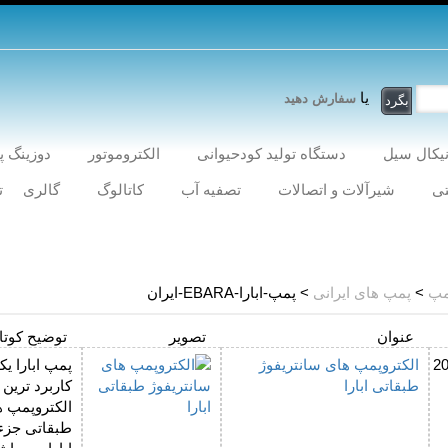
یا
سفارش دهید
یکال سیل
دستگاه تولید کودحیوانی
الکتروموتور
دوزینگ 
ی
شیرآلات و اتصالات
تصفیه آب
کاتالوگ
گالری
ت
مپ
>
پمپ های ایرانی
> پمپ-ابارا-EBARA-ایران
عنوان
تصویر
توضیح کوتا
2
الکتروپمپ های سانتریفوژ
پمپ ابارا یک
طبقاتی ابارا
کاربرد ترین
الکتروپمپ ه
طبقاتی جزء