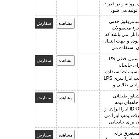
پروانه و در قدرت
تولید می شود
انتریفوژ چدنی
مشاهده
سفارش
ی FSA جزء محصولات
بارا می باشد که
بوده و جهت انتقال
آن استفاده می
الکتروپمپ استیل خطی LPS
مشاهده
سفارش
برای جابجایی
تاسیسات استفاده
می شود. پمپ ابارا سری LPS
 گارانتی طلایی و
از فروش عرضه
ناور طبقاتی
مشاهده
سفارش
چاههای نیمه
عمیق IDROGO ابارا ایران. از
ت پمپ ابارا می
ن برای جابجایی
ها استفاده می
مستغرق برای
مشاهده
سفارش