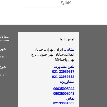
کاتالوگ
مقالا
تماس با ما
شیرهای
نشانی:
ایران، تهران، خیابان
انقلاب،خیابان بهار جنوبی،برج
شیرهای ک
بهار،واحد554
تلفن مشاوره:
شرح 
021-33989517
شرح ع
021-33989532
مشاورین:
09035005044
09035005043
نمابر
:
02133981005