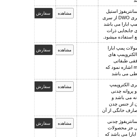
د
انتریفوژ استیل
مشاهده
سفارش
پروانه باز سری DWO از سری
پ ابارا می باشد
ای جابجایی ذرات
ع استفاده میشود.
ولات پمپ ابارا
مشاهده
سفارش
الکتروپمپ های
فقی طبقاتی
استیل matrix اشاره نمود که
طی می باشد
ری الکتروپمپ
مشاهده
سفارش
و پروانه چدنی
2 پروانه می باشد و
ن از جنس چدن
صارف خانگی از آن
 شود.
انتریفوژ چدنی
مشاهده
سفارش
یی جز محصولات
بارا می باشد که