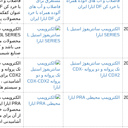
فاضلاب و آب های آلوده همراه
فاضلاب و آب
با خرد کن DF ابارا ایران
عنوان کفکش
محصولات پمپ
جابجایی ذرا
2
الکتروپمپ سانتریفوژ استیل L
الکتروپمپ س
استفاده می
SERIES ابارا
محصولات مح
می باشد و ک
صنایع شیمیا
دارد
2
الکتروپمپ سانتریفوژ استیل
الکتروپمپ س
تک پروانه و دو پروانه CDX-
CDX2 ابارا
CDX2 بر
آشامیدنی ،
و سیستم ها
سیستم های 
2
الکتروپمپ محیطی PRA ابارا
الکتروپمپ 
کننده و یا کا
PRA ابار
محصولات خا
از آن برای
آشامیدنی ا