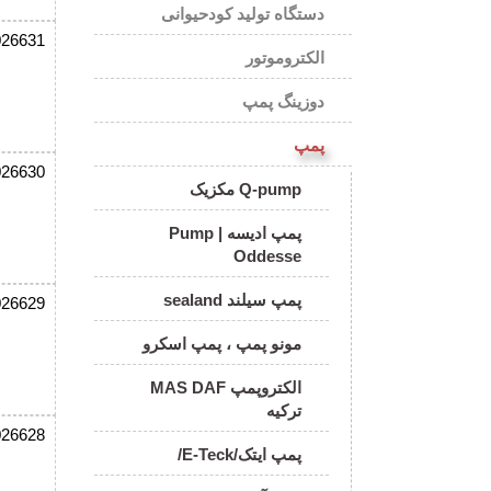
دستگاه تولید کودحیوانی
026631
الکتروموتور
دوزینگ پمپ
پمپ
026630
Q-pump مکزیک
پمپ ادیسه | Pump
Oddesse
پمپ سیلند sealand
026629
مونو پمپ ، پمپ اسکرو
الکتروپمپ MAS DAF
ترکیه
026628
پمپ ایتک/E-Teck/