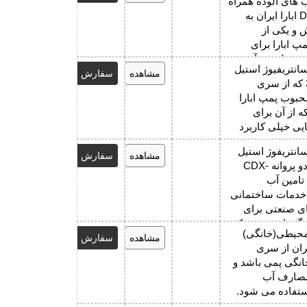
 های آلوده همراه
با خرد کن DF ابارا ایران به
 و یکی از
 ابارا برای
ت معلق در آب
انتریفیوژ استیل
 شود.
مشاهده
سفارش
3L SERIES که از سری
بوب پمپ ابارا
ه از آن برای
یی خیلی کاربرد
انتریفوژ استیل
مشاهده
سفارش
تک پروانه و دو پروانه CDX-
ای تامین آب
 خدمات ساختمانی
ی صنعتی برای
گرمایشی و خنک
محیطی(خانگی)
ر با فشار زیاد
مشاهده
سفارش
ا ایران از سری
نگی پمی باشد و
 مصارف آب
ستفاده می شود.