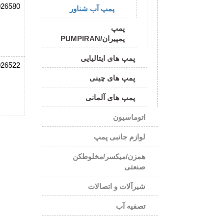
026580
پمپ آب شناور
پمپ
پمپیران/PUMPIRAN
پمپ های ایتالیایی
026522
پمپ های چینی
پمپ های آلمانی
اتوماسیون
لوازم جانبی پمپ
همزن/میکسر/مخلوطکن
صنعتی
شیرآلات و اتصالات
تصفیه آب