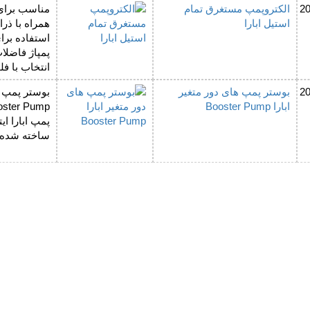
2
الکتروپمپ مستغرق تمام
مناسب برای 
استیل ابارا
همراه با ذر
استفاده برا
پمپاژ فاضلاب
انتخاب با فل
2
بوستر پمپ های دور متغیر
بوستر پمپ ه
ابارا Booster Pump
پمپ ابارا ای
ساخته شده