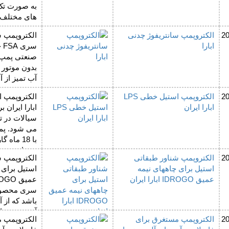
به صورت تک 
های مختلف 
2
الکتروپمپ سانتریفوژ چدنی
الکتروپمپ س
ابارا
سر
صنعتی پمپ ا
بدون موتور 
آب تمیز از 
شود.
2
الکتروپمپ استیل خطی LPS
ابارا ایران
ابارا ایران 
سیالات در 
با 18 ماه
خدمات پس 
2
الکتروپمپ شناور طبقاتی
الکتروپمپ ش
می گردد.
استیل برای چاههای نیمه
استیل برای 
عمیق IDROGO ابارا ایران
سری محصولا
باشد که از آ
آب درون چاه
2
الکتروپمپ مستغرق برای
الکتروپمپ 
شود.