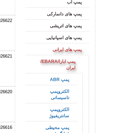
پمپ آب
پمپ های دانمارکی
026622
پمپ های اتریشی
پمپ های اسپانیایی
پمپ های ایرانی
026621
پمپ ابارا/EBARA/
ایران
پمپ ABR
الکتروپمپ
026620
تاسیساتی
الکتروپمپ
سانتریفیوژ
026616
پمپ محیطی