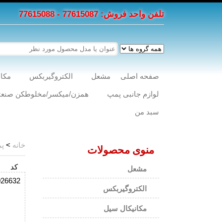
تلفن واحد فروش: 77615087 - 77615088
صفحه اصلی
مشعل
الکتروگیربکس
مکان
لوازم جانبی پمپ
همزن/میکسر/مخلوطکن صنعت
سبد من
خانه
>
پ
منوی محصولات
کد
مشعل
026632
الکتروگیربکس
مکانیکال سیل