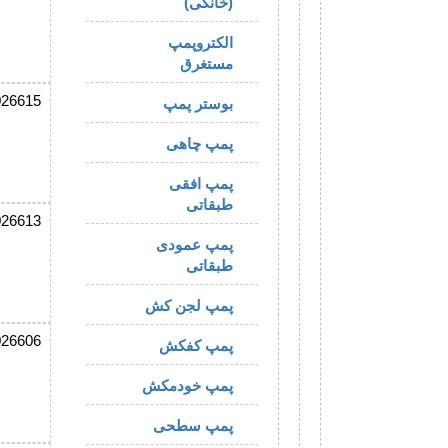
(خانگی)
الکتروپمپ
مستغرق
026615
بوستر پمپ
پمپ چاهی
پمپ افقی
طبقاتی
026613
پمپ عمودی
طبقاتی
پمپ لجن کش
026606
پمپ کفکش
پمپ خودمکش
پمپ سطحی