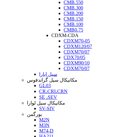
CMB.550
CMB.300
CMB.200
CMB.150
CMB.100
CMB0.75
CDXM-CDA
CDXM70-05
CDXM120/07
CDXM70/07
CDX70/05
CDXM90/10
CDXM70/07
سیل ابارا
مکانیکال سیل گراندفوس
GL03
CR،CRI،CRN
SE ،SEV
مکانیکال سیل لوارا
SV-SIV
بورگمن
M2N
M3N
M74-D
HA211