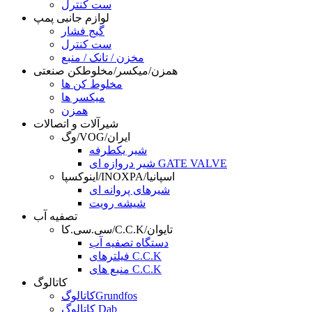
ست کنترل
لوازم جانبی پمپ
گیج فشار
ست کنترل
مخزن / تانک / منبع
همزن/میکسر/مخلوطکن صنعتی
مخلوط کن ها
میکسر ها
همزن
شیرآلات و اتصالات
وگ/VOG/ایران
شیر یکطرفه
شیر دروازه ای GATE VALVE
اینوکسپا/INOXPA/اسپانیا
شیرهای پروانه ای
شیشه رویت
تصفیه آب
سی.سی.کا/C.C.K/تایوان
دستگاه تصفیه آب
فیلترهای C.C.K
منبع های C.C.K
کاتالوگ
کاتالوگGrundfos
کاتالوگ Dab