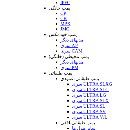
IPFC
پمپ خانگی
CP
CB
MPX
JMC
پمپ خودمکش
مدلهای دیگر
سری AP
سری CAM
پمپ محیطی (خانگی)
مدلهای دیگر
سری PM
پمپ طبقاتی
پمپ طبقاتی-عمودی
سری ULTRA SLXG
سری ULTRA SLG
سری ULTRA LG
سری ULTRA SLX
سری ULTRA SL
سری ULTRA SV
سری ULTRA V/L
پمپ طبقاتی-افقی
سایر مدل ها