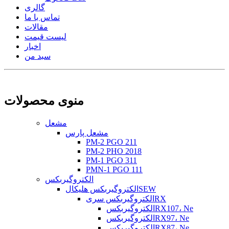
گالری
تماس با ما
مقالات
لیست قیمت
اخبار
سبد من
منوی محصولات
مشعل
مشعل پارس
PM-2 PGO 211
PM-2 PHO 2018
PM-1 PGO 311
PMN-1 PGO 111
الکتروگیربکس
الکتروگیربکس هلیکالSEW
الکتروگیربکس سریRX
الکتروگیربکسRX107، Ne
الکتروگیربکسRX97، Ne
الکتروگیربکسRX87، Ne