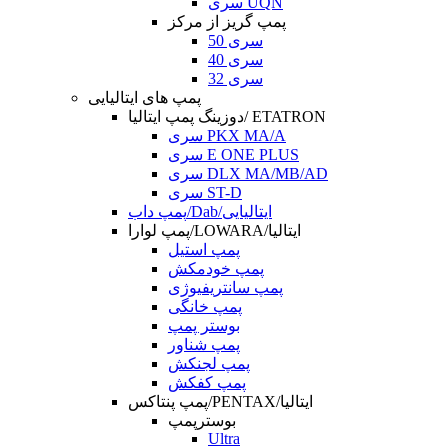
سری UQN
پمپ گریز از مرکز
سری 50
سری 40
سری 32
پمپ های ایتالیایی
دوزینگ پمپ ایتالیا/ ETATRON
سری PKX MA/A
سری E ONE PLUS
سری DLX MA/MB/AD
سری ST-D
پمپ داب/Dab/ایتالیایی
پمپ لوارا/LOWARA/ایتالیا
پمپ استیل
پمپ خودمکش
پمپ سانتریفیوژی
پمپ خانگی
بوستر پمپ
پمپ شناور
پمپ لجنکش
پمپ کفکش
پمپ پنتاکس/PENTAX/ایتالیا
بوسترپمپ
Ultra