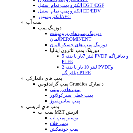
الکترو پمپ تمام استیل EGT /EGF
الکترو پمپ تمام استیل ED/EDV
الکتروموتورAEG
پمپ آب
دوزینگ پمپ
دوزینگ پمپ های پرومیننت
آلمانPEROMINENT
دوزینگ پمپ های جسکو آلمان
دوزینگ پمپ اتاترون ایتالیا
5 لیتر 7بار با بدنه PVDF و دیافراگم
PTFE
2 لیتر 10 بار با بدنه PVDFو
دیافراگم PTFE
پمپ های دانمارکی
پمپ گراندفوس Grundfos دانمارک
پمپ های زمینی
پمپ خطی سیرکولاتور
پمپ سانتریفیوژ
پمپ های اتریشی
پمپ آب MZT اتریش
بوستر پمپ آب
پمپ خلاء
پمپ خودمکش