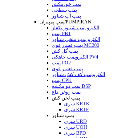
پمپ خودمکش
پمپ سطحی
پمپ آب شناور
پمپ پمپیران/PUMPIRAN
الکترو پمپ شناور تکفاز
پمپ PB1
الکترو پمپ ملخی شناور
پمپ فشار قوی MC200
پمپ گل کش
الکتروپمپ چاهکی PV4
پمپ PO2
پمپ فشار قوی
الکتروپمپ کف کش شناور
پمپ CPK
پمپ دو مکشه DSP
پمپ روغن داغ
پمپ لجن کش
سری KRTK
سری KRTF
پمپ شناور
سری URD
سری UQH
سری BPD