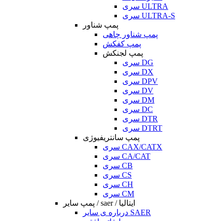
سری ULTRA
سری ULTRA-S
پمپ شناور
پمپ شناور چاهی
پمپ کفکش
پمپ لجنکش
سری DG
سری DX
سری DPV
سری DV
سری DM
سری DC
سری DTR
سری DTRT
پمپ سانتریفیوژی
سری CAX/CATX
سری CA/CAT
سری CB
سری CS
سری CH
سری CM
پمپ سایر / saer / ایتالیا
درباره ی سایر SAER