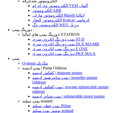
الکتروموتور ضدجرقه
الکتروموتور وی ای ام VEM آلمان
الکتروموتور ABB
الکتروموتور مارلی Marelli ایتالیا
الکتروموتور کنچار Koncar کرواسی
الکتروموتور وگ WEG برزیل
دوزینگ پمپ
دوزینگ پمپ های ایتالیا/ ETATRON
پمپ دوزینگ اتاترون سری ST-D
پمپ دوزینگ اتاترون سری DLX MA/MB
دوزینگ پمپ اتاترون سری E ONE
دوزینگ پمپ اتاترون سری PKX MA/A
پمپ
Q-pump مکزیک
پمپ ادیسه | Pump Oddesse
کفکش ادیسه | drainage pumps
پمپ سانتریفیوژ ادیسه | propeller pumpe
Oddesse
پمپ کفکش ادیسه | sewage submersible pumps
oddesse
پمپ شناور ادیسه | submersible motor pumps
پمپ سیلند sealand
پمپ خطی سیلند INline
بوستر پمپ سیلند sealand