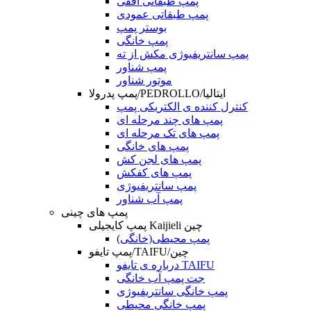
پمپ طبقاتی افقی
پمپ طبقاتی عمودی
بوستر پمپ
پمپ خانگی
پمپ سانتریفیوژی مکش از ته
پمپ شناور
موتور شناور
پمپ پدرولا/PEDROLLO/ایتالیا
کنترل کننده ی الکتریکی پمپ
پمپ های چند مرحله ای
پمپ های تک مرحله ای
پمپ های خانگی
پمپ های لجن کش
پمپ های کفکش
پمپ سانتریفیوژی
پمپ آب شناور
پمپ های چینی
پمپ کایجیلی Kaijieli چین
پمپ محیطی(خانگی)
پمپ تایفو/TAIFU/چین
درباره ی تایفو TAIFU
جت پمپ آب خانگی
پمپ خانگی سانتریفیوژی
پمپ خانگی محیطی