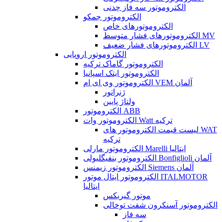
الکتروموتور سه فاز چدنی
الکتروموتور جمکو
الکتروموتورهای خاص
الکتروموتورهای فشار متوسط MV
الکتروموتورهای فشار ضعیف LV
الکتروموتور اروپایی
الکتروموتور گاماک ترکیه
الکتروموتور ایتک اسپانیا
الکتروموتور وی ای ام VEM آلمان
ژنراتور
ولتاژ پایین
الکتروموتور ABB
الکتروموتور وات Watt ترکیه
لیست قیمت الکتروموتور های WAT
ترکیه
الکتروموتور مارلی Marelli ایتالیا
الکتروموتور بنفیگلیولی Bonfiglioli آلمان
الکتروموتور زیمنس Siemens آلمان
الکتروموتور ایتال موتور ITALMOTOR
ایتالیا
موتور گیربکس
الکتروموتور آسنکرون شفت توخالی
سه فاز