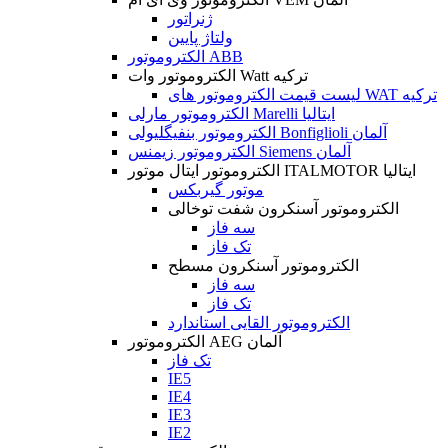
ژنراتور
ولتاژ پایین
الکتروموتور ABB
الکتروموتور وات Watt ترکیه
لیست قیمت الکتروموتور های WAT ترکیه
الکتروموتور مارلی Marelli ایتالیا
الکتروموتور بنفیگلیولی Bonfiglioli آلمان
الکتروموتور زیمنس Siemens آلمان
الکتروموتور ایتال موتور ITALMOTOR ایتالیا
موتور گیربکس
الکتروموتور آسنکرون شفت توخالی
سه فاز
تک فاز
الکتروموتور آسنکرون مسطح
سه فاز
تک فاز
الکتروموتور القایی استاندارد
الکتروموتور AEG آلمان
تک فاز
IE5
IE4
IE3
IE2