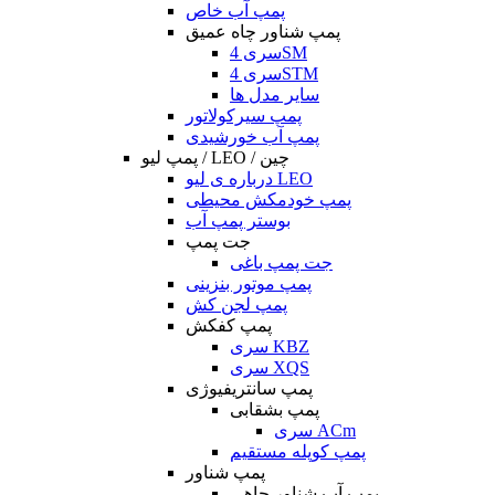
پمپ آب خاص
پمپ شناور چاه عمیق
سری 4SM
سری 4STM
سایر مدل ها
پمپ سیرکولاتور
پمپ آب خورشیدی
پمپ لیو / LEO / چین
درباره ی لیو LEO
پمپ خودمکش محیطی
بوستر پمپ آب
جت پمپ
جت پمپ باغی
پمپ موتور بنزینی
پمپ لجن کش
پمپ کفکش
سری KBZ
سری XQS
پمپ سانتریفیوژی
پمپ بشقابی
سری ACm
پمپ کوپله مستقیم
پمپ شناور
پمپ آب شناور چاهی