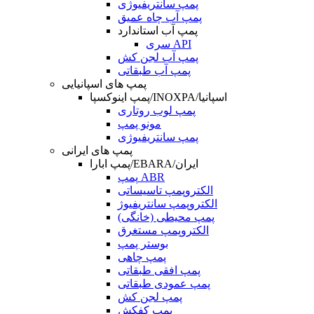
پمپ سانتریفیوژی
پمپ آب چاه عمیق
پمپ آب استاندارد
سری API
پمپ آب لجن کش
پمپ آب طبقاتی
پمپ های اسپانیایی
پمپ اینوکسپا/INOXPA/اسپانیا
پمپ لوب روتاری
مونو پمپ
پمپ سانتریفیوژی
پمپ های ایرانی
پمپ ابارا/EBARA/ایران
پمپ ABR
الکتروپمپ تاسیساتی
الکتروپمپ سانتریفیوژ
پمپ محیطی (خانگی)
الکتروپمپ مستغرق
بوستر پمپ
پمپ چاهی
پمپ افقی طبقاتی
پمپ عمودی طبقاتی
پمپ لجن کش
پمپ کفکش