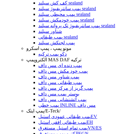
کف کش سیلند sealand
پمپ سانتریفیوژ سیلند sealand
پمپ محیطی سیلند sealand
پمپ خودمکش سیلند sealand
پمپ سانتریفیوژ تک پروانه سیلند sealand
شناور سیلند
پمپ طبقاتی sealand
پمپ لجنکش سیلند
مونو پمپ ، پمپ اسکرو
دکو پمپ ترکیه
الکتروپمپ MAS DAF ترکیه
پمپ دنده ای مس داف
پمپ خود مکش مس داف
پمپ شناور مس داف
پمپ طبقاتی مس داف
پمپ گریز از مرکز مس داف
بوستر پمپ مس داف
پمپ آتشنشانی مس داف
پمپ خطی INLINE مس داف
پمپ ایتک/E-Teck/
پمپ طبقاتی عمودی استیلEV
پمپ طبقاتی افقی استیلEH
پمپ تمام استیل مستغرقVN/ES
الکترو پمپ مستغرقEGN