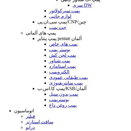
سری DW
پمپ سیرکولاتور
لوازم جانبی
پمپ سی.ان.پی/CNP/چین
جت پمپ
پمپ های آلمانی
پمپ پنتایر pentair آلمان
پمپ های خاص
بوستر پمپ
پمپ لجن کش
پمپ شناور
پمپ استاندارد
الکتروپمپ
پمپ طبقاتی عمودی
پمپ سانتریفیوژی
پمپ کا.اس.ب/KSB/آلمان
پمپ بدون سیل
بوسترپمپ
پمپ روغن داغ
اتوماسیون
فیلتر
سافت استارتر
درایو