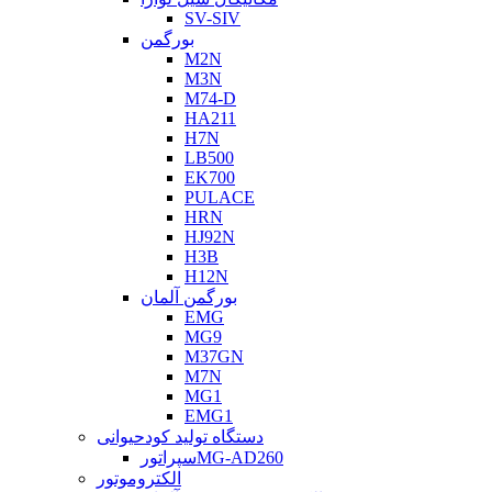
SV-SIV
بورگمن
M2N
M3N
M74-D
HA211
H7N
LB500
EK700
PULACE
HRN
HJ92N
H3B
H12N
بورگمن آلمان
EMG
MG9
M37GN
M7N
MG1
EMG1
دستگاه تولید کودحیوانی
سپراتورMG-AD260
الکتروموتور