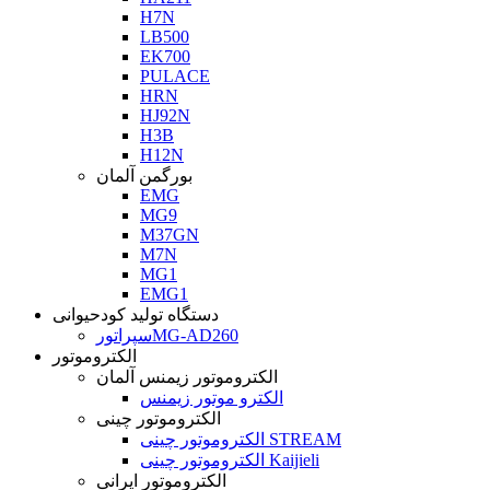
H7N
LB500
EK700
PULACE
HRN
HJ92N
H3B
H12N
بورگمن آلمان
EMG
MG9
M37GN
M7N
MG1
EMG1
دستگاه تولید کودحیوانی
سپراتورMG-AD260
الکتروموتور
الکتروموتور زیمنس آلمان
الکترو موتور زیمنس
الکتروموتور چینی
الکتروموتور چینی STREAM
الکتروموتور چینی Kaijieli
الکتروموتور ایرانی