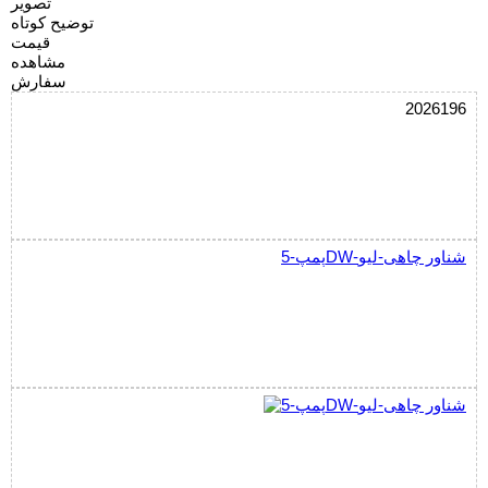
تصویر
توضیح کوتاه
قیمت
مشاهده
سفارش
2026196
پمپ-5DW-شناور چاهی-لیو