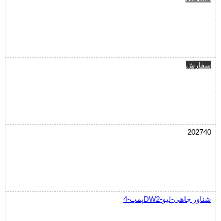
سفارش
202740
پمپ-4DW2-شناور چاهی-لیو