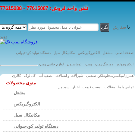
تلفن واحد فروش: 77615087 - 77615088
یا
سفارش
دهید
صفحه اصلی
مشعل
الکتروگیربکس
مکانیکال سیل
دستگاه تولید کودحیوانی
الکتروموتور
دوزینگ پمپ
پمپ
اتوماسیون
لوازم جانبی پمپ
همزن/میکسر/مخلوطکن صنعتی
شیرآلات و اتصالات
تصفیه آب
کاتالوگ
گالری
منوی محصولات
تماس با ما
مقالات
لیست قیمت
اخبار
سبد من
مشعل
الکتروگیربکس
مکانیکال سیل
دستگاه تولید کودحیوانی