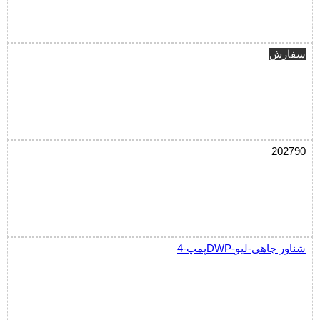
سفارش
202790
پمپ-4DWP-شناور چاهی-لیو