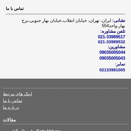
تماس با ما
نشانی:
ایران، تهران، خیابان انقلاب،خیابان بهار جنوبی،برج
بهار،واحد554
تلفن مشاوره:
021-33989517
021-33989532
مشاورین:
09035005044
09035005043
نمابر
:
02133981005
لینک های مرتبط
تماس با ما
درباره ما
مقالات