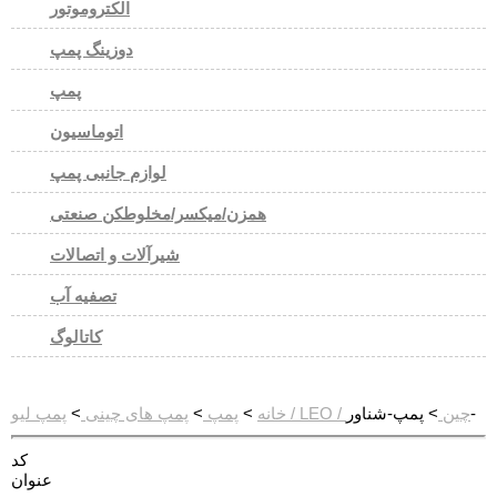
الکتروموتور
دوزینگ پمپ
پمپ
اتوماسیون
لوازم جانبی پمپ
همزن/میکسر/مخلوطکن صنعتی
شیرآلات و اتصالات
تصفیه آب
کاتالوگ
> پمپ-شناور-
پمپ لیو / LEO / چین
خانه
>
پمپ
>
پمپ های چینی
>
کد
عنوان