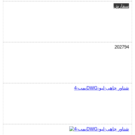
سفارش
202794
پمپ-4DWG-شناور چاهی-لیو