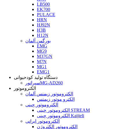
LB500
EK700
PULACE
HRN
HJ92N
H3B
H12N
بورگمن آلمان
EMG
MG9
M37GN
M7N
MG1
EMG1
دستگاه تولید کودحیوانی
سپراتورMG-AD260
الکتروموتور
الکتروموتور زیمنس آلمان
الکترو موتور زیمنس
الکتروموتور چینی
الکتروموتور چینی STREAM
الکتروموتور چینی Kaijieli
الکتروموتور ایرانی
الکتروموتور الکتروژن