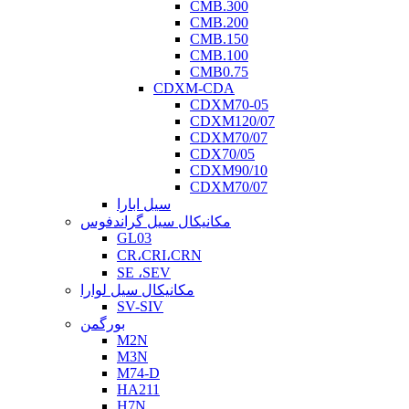
CMB.300
CMB.200
CMB.150
CMB.100
CMB0.75
CDXM-CDA
CDXM70-05
CDXM120/07
CDXM70/07
CDX70/05
CDXM90/10
CDXM70/07
سیل ابارا
مکانیکال سیل گراندفوس
GL03
CR،CRI،CRN
SE ،SEV
مکانیکال سیل لوارا
SV-SIV
بورگمن
M2N
M3N
M74-D
HA211
H7N