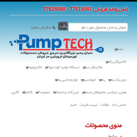
تلفن واحد فروش: 77615087 - 77615088
یا
سفارش دهید
مشعل
الکتروگیربکس
مکانیکال سیل
دستگاه تولید کودحیوانی
الکتروموتور
دوزینگ پمپ
پمپ
اتوماسیون
لوازم جانبی پمپ
همزن/میکسر/مخلوطکن صنعتی
شیرآلات و اتصالات
تصفیه آب
کاتالوگ
گالری
تماس با ما
مقالات
لیست قیمت
اخبار
منوی محصولات
مشعل