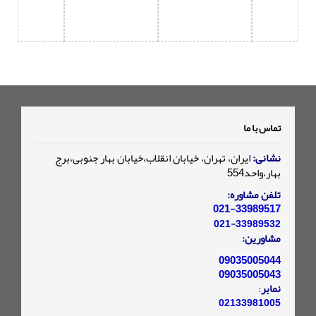
تماس با ما
نشانی:
ایران، تهران، خیابان انقلاب،خیابان بهار جنوبی،برج
بهار،واحد554
تلفن مشاوره:
021-33989517
021-33989532
مشاورین:
09035005044
09035005043
نمابر
:
02133981005