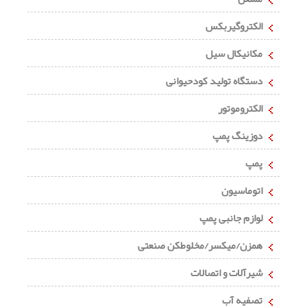
الکتروگیربکس
مکانیکال سیل
دستگاه تولید کودحیوانی
الکتروموتور
دوزینگ پمپ
پمپ
اتوماسیون
لوازم جانبی پمپ
همزن/میکسر/مخلوطکن صنعتی
شیرآلات و اتصالات
تصفیه آب