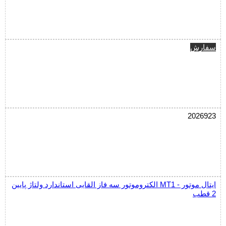
سفارش
2026923
الکتروموتور سه فاز القایی استاندارد ولتاژ پایین MT1 ایتال موتور -
2 قطب