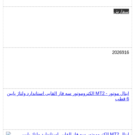
سفارش
2026916
الکتروموتور سه فاز القایی استاندارد ولتاژ پایین MT2 ایتال موتور -
6 قطب