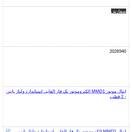
سفارش
2026940
الکتروموتور تک فاز القایی استاندارد ولتاژ پایین MMD1 ایتال موتور
- 2 قطب