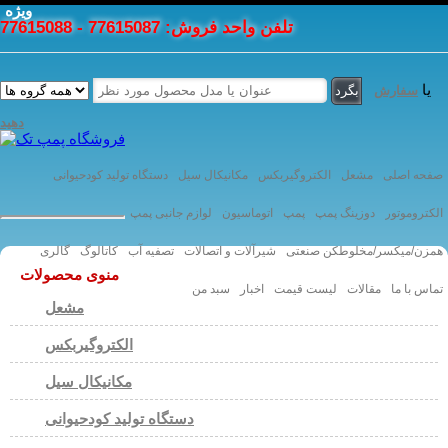
ویژه
تلفن واحد فروش: 77615087 - 77615088
یا
سفارش
دهید
صفحه اصلی
مشعل
الکتروگیربکس
مکانیکال سیل
دستگاه تولید کودحیوانی
الکتروموتور
دوزینگ پمپ
پمپ
اتوماسیون
لوازم جانبی پمپ
همزن/میکسر/مخلوطکن صنعتی
شیرآلات و اتصالات
تصفیه آب
کاتالوگ
گالری
منوی محصولات
تماس با ما
مقالات
لیست قیمت
اخبار
سبد من
مشعل
الکتروگیربکس
مکانیکال سیل
دستگاه تولید کودحیوانی