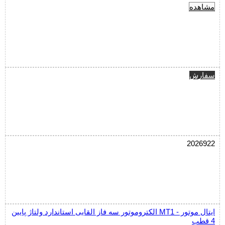
مشاهده
سفارش
2026922
الکتروموتور سه فاز القایی استاندارد ولتاژ پایین MT1 ایتال موتور -
4 قطب