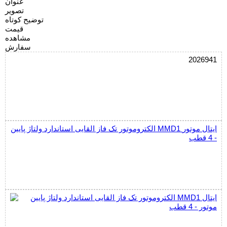
عنوان
تصویر
توضیح کوتاه
قیمت
مشاهده
سفارش
2026941
الکتروموتور تک فاز القایی استاندارد ولتاژ پایین MMD1 ایتال موتور
- 4 قطب