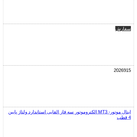
سفارش
2026915
الکتروموتور سه فاز القایی استاندارد ولتاژ پایین MT3 ایتال موتور-
4 قطب