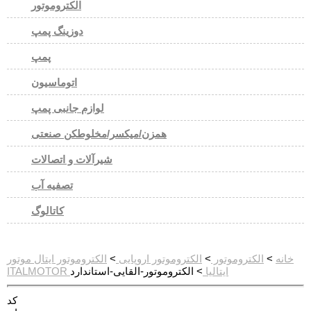
الکتروموتور
دوزینگ پمپ
پمپ
اتوماسیون
لوازم جانبی پمپ
همزن/میکسر/مخلوطکن صنعتی
شیرآلات و اتصالات
تصفیه آب
کاتالوگ
خانه
>
الکتروموتور
>
الکتروموتور اروپایی
>
الکتروموتور ایتال موتور
ITALMOTOR ایتالیا
> الکتروموتور-القایی-استاندارد
کد