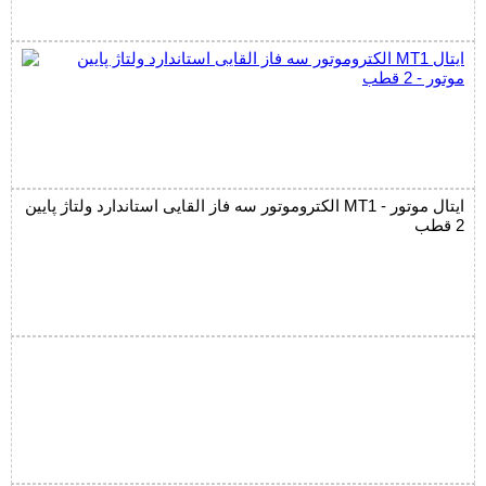
الکتروموتور سه فاز القایی استاندارد ولتاژ پایین MT1 ایتال موتور -
2 قطب