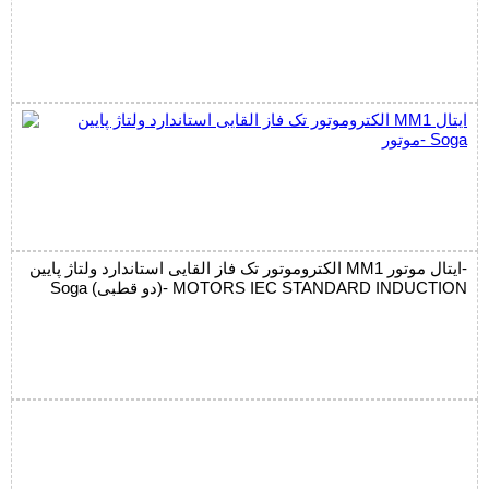
الکتروموتور تک فاز القایی استاندارد ولتاژ پایین MM1 ایتال موتور-
Soga (دو قطبی)- MOTORS IEC STANDARD INDUCTION