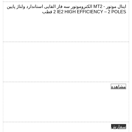
الکتروموتور سه فاز القایی استاندارد ولتاژ پایین MT2 ایتال موتور -
2 قطب IE2 HIGH EFFICIENCY – 2 POLES
مشاهده
سفارش