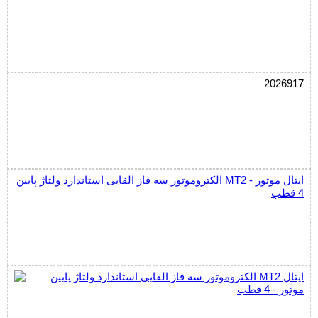
2026917
الکتروموتور سه فاز القایی استاندارد ولتاژ پایین MT2 ایتال موتور -
4 قطب