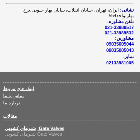
نشانی:
ایران، تهران، خیابان انقلاب،خیابان بهار جنوبی،برج
بهار،واحد554
تلفن مشاوره:
021-33989517
021-33989532
مشاورین:
09035005044
09035005043
نمابر
:
02133981005
لینک های مرتبط
تماس با ما
درباره ما
مقالات
شیرهای کشویی Gate Valves
شیرهای کشویی Gate Valves