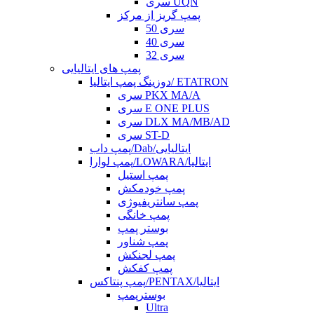
سری UQN
پمپ گریز از مرکز
سری 50
سری 40
سری 32
پمپ های ایتالیایی
دوزینگ پمپ ایتالیا/ ETATRON
سری PKX MA/A
سری E ONE PLUS
سری DLX MA/MB/AD
سری ST-D
پمپ داب/Dab/ایتالیایی
پمپ لوارا/LOWARA/ایتالیا
پمپ استیل
پمپ خودمکش
پمپ سانتریفیوژی
پمپ خانگی
بوستر پمپ
پمپ شناور
پمپ لجنکش
پمپ کفکش
پمپ پنتاکس/PENTAX/ایتالیا
بوسترپمپ
Ultra