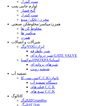
ست کنترل
لوازم جانبی پمپ
گیج فشار
ست کنترل
مخزن / تانک / منبع
همزن/میکسر/مخلوطکن صنعتی
مخلوط کن ها
میکسر ها
همزن
شیرآلات و اتصالات
وگ/VOG/ایران
شیر یکطرفه
شیر دروازه ای GATE VALVE
اینوکسپا/INOXPA/اسپانیا
شیرهای پروانه ای
شیشه رویت
تصفیه آب
سی.سی.کا/C.C.K/تایوان
دستگاه تصفیه آب
فیلترهای C.C.K
منبع های C.C.K
کاتالوگ
کاتالوگGrundfos
کاتالوگ Dab