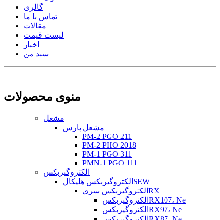
گالری
تماس با ما
مقالات
لیست قیمت
اخبار
سبد من
منوی محصولات
مشعل
مشعل پارس
PM-2 PGO 211
PM-2 PHO 2018
PM-1 PGO 311
PMN-1 PGO 111
الکتروگیربکس
الکتروگیربکس هلیکالSEW
الکتروگیربکس سریRX
الکتروگیربکسRX107، Ne
الکتروگیربکسRX97، Ne
الکتروگیربکسRX87، Ne