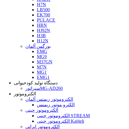
H7N
LB500
EK700
PULACE
HRN
HJ92N
H3B
H12N
بورگمن آلمان
EMG
MG9
M37GN
M7N
MG1
EMG1
دستگاه تولید کودحیوانی
سپراتورMG-AD260
الکتروموتور
الکتروموتور زیمنس آلمان
الکترو موتور زیمنس
الکتروموتور چینی
الکتروموتور چینی STREAM
الکتروموتور چینی Kaijieli
الکتروموتور ایرانی