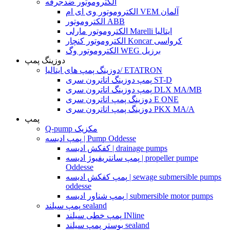
الکتروموتور ضدجرقه
الکتروموتور وی ای ام VEM آلمان
الکتروموتور ABB
الکتروموتور مارلی Marelli ایتالیا
الکتروموتور کنچار Koncar کرواسی
الکتروموتور وگ WEG برزیل
دوزینگ پمپ
دوزینگ پمپ های ایتالیا/ ETATRON
پمپ دوزینگ اتاترون سری ST-D
پمپ دوزینگ اتاترون سری DLX MA/MB
دوزینگ پمپ اتاترون سری E ONE
دوزینگ پمپ اتاترون سری PKX MA/A
پمپ
Q-pump مکزیک
پمپ ادیسه | Pump Oddesse
کفکش ادیسه | drainage pumps
پمپ سانتریفیوژ ادیسه | propeller pumpe
Oddesse
پمپ کفکش ادیسه | sewage submersible pumps
oddesse
پمپ شناور ادیسه | submersible motor pumps
پمپ سیلند sealand
پمپ خطی سیلند INline
بوستر پمپ سیلند sealand