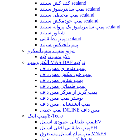
کف کش سیلند sealand
پمپ سانتریفیوژ سیلند sealand
پمپ محیطی سیلند sealand
پمپ خودمکش سیلند sealand
پمپ سانتریفیوژ تک پروانه سیلند sealand
شناور سیلند
پمپ طبقاتی sealand
پمپ لجنکش سیلند
مونو پمپ ، پمپ اسکرو
دکو پمپ ترکیه
الکتروپمپ MAS DAF ترکیه
پمپ دنده ای مس داف
پمپ خود مکش مس داف
پمپ شناور مس داف
پمپ طبقاتی مس داف
پمپ گریز از مرکز مس داف
بوستر پمپ مس داف
پمپ آتشنشانی مس داف
پمپ خطی INLINE مس داف
پمپ ایتک/E-Teck/
پمپ طبقاتی عمودی استیلEV
پمپ طبقاتی افقی استیلEH
پمپ تمام استیل مستغرقVN/ES
الکترو پمپ مستغرقEGN