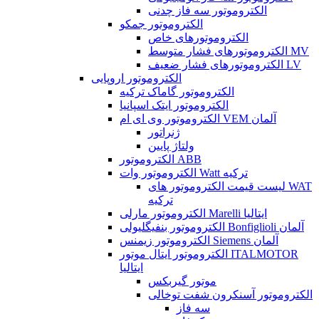
الکتروموتور سه فاز چدنی
الکتروموتور جمکو
الکتروموتورهای خاص
الکتروموتورهای فشار متوسط MV
الکتروموتورهای فشار ضعیف LV
الکتروموتور اروپایی
الکتروموتور گاماک ترکیه
الکتروموتور ایتک اسپانیا
الکتروموتور وی ای ام VEM آلمان
ژنراتور
ولتاژ پایین
الکتروموتور ABB
الکتروموتور وات Watt ترکیه
لیست قیمت الکتروموتور های WAT
ترکیه
الکتروموتور مارلی Marelli ایتالیا
الکتروموتور بنفیگلیولی Bonfiglioli آلمان
الکتروموتور زیمنس Siemens آلمان
الکتروموتور ایتال موتور ITALMOTOR
ایتالیا
موتور گیربکس
الکتروموتور آسنکرون شفت توخالی
سه فاز