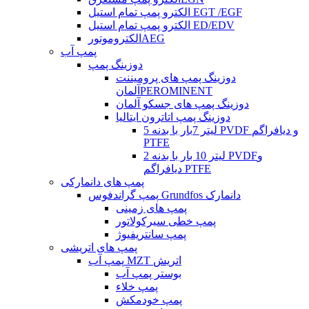
الکترو پمپ تمام استیل EGT /EGF
الکترو پمپ تمام استیل ED/EDV
الکتروموتورAEG
پمپ آب
دوزینگ پمپ
دوزینگ پمپ های پرومیننت
آلمانPEROMINENT
دوزینگ پمپ های جسکو آلمان
دوزینگ پمپ اتاترون ایتالیا
5 لیتر 7بار با بدنه PVDF و دیافراگم
PTFE
2 لیتر 10 بار با بدنه PVDFو
دیافراگم PTFE
پمپ های دانمارکی
پمپ گراندفوس Grundfos دانمارک
پمپ های زمینی
پمپ خطی سیرکولاتور
پمپ سانتریفیوژ
پمپ های اتریشی
پمپ آب MZT اتریش
بوستر پمپ آب
پمپ خلاء
پمپ خودمکش