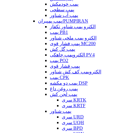
پمپ خودمکش
پمپ سطحی
پمپ آب شناور
پمپ پمپیران/PUMPIRAN
الکترو پمپ شناور تکفاز
پمپ PB1
الکترو پمپ ملخی شناور
پمپ فشار قوی MC200
پمپ گل کش
الکتروپمپ چاهکی PV4
پمپ PO2
پمپ فشار قوی
الکتروپمپ کف کش شناور
پمپ CPK
پمپ دو مکشه DSP
پمپ روغن داغ
پمپ لجن کش
سری KRTK
سری KRTF
پمپ شناور
سری URD
سری UQH
سری BPD