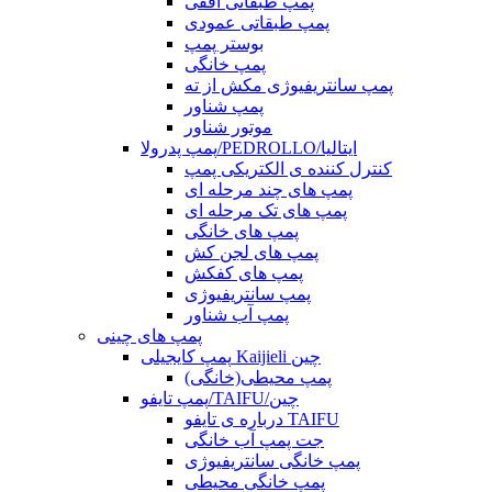
پمپ طبقاتی افقی
پمپ طبقاتی عمودی
بوستر پمپ
پمپ خانگی
پمپ سانتریفیوژی مکش از ته
پمپ شناور
موتور شناور
پمپ پدرولا/PEDROLLO/ایتالیا
کنترل کننده ی الکتریکی پمپ
پمپ های چند مرحله ای
پمپ های تک مرحله ای
پمپ های خانگی
پمپ های لجن کش
پمپ های کفکش
پمپ سانتریفیوژی
پمپ آب شناور
پمپ های چینی
پمپ کایجیلی Kaijieli چین
پمپ محیطی(خانگی)
پمپ تایفو/TAIFU/چین
درباره ی تایفو TAIFU
جت پمپ آب خانگی
پمپ خانگی سانتریفیوژی
پمپ خانگی محیطی