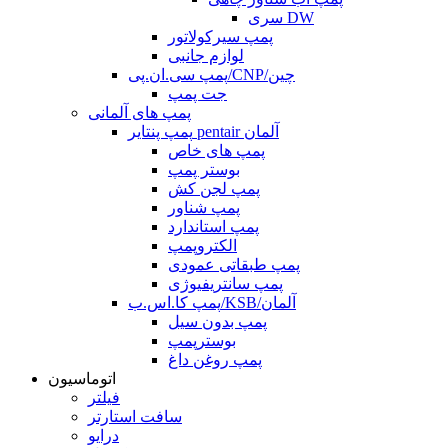
سری DW
پمپ سیرکولاتور
لوازم جانبی
پمپ سی.ان.پی/CNP/چین
جت پمپ
پمپ های آلمانی
پمپ پنتایر pentair آلمان
پمپ های خاص
بوستر پمپ
پمپ لجن کش
پمپ شناور
پمپ استاندارد
الکتروپمپ
پمپ طبقاتی عمودی
پمپ سانتریفیوژی
پمپ کا.اس.ب/KSB/آلمان
پمپ بدون سیل
بوسترپمپ
پمپ روغن داغ
اتوماسیون
فیلتر
سافت استارتر
درایو