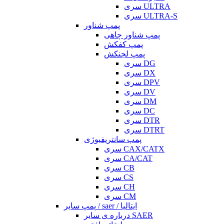
سری ULTRA
سری ULTRA-S
پمپ شناور
پمپ شناور چاهی
پمپ کفکش
پمپ لجنکش
سری DG
سری DX
سری DPV
سری DV
سری DM
سری DC
سری DTR
سری DTRT
پمپ سانتریفیوژی
سری CAX/CATX
سری CA/CAT
سری CB
سری CS
سری CH
سری CM
پمپ سایر / saer / ایتالیا
درباره ی سایر SAER