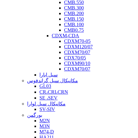
CMB.550
CMB.300
CMB.200
CMB.150
CMB.100
CMB0.75
CDXM-CDA
CDXM70-05
CDXM120/07
CDXM70/07
CDX70/05
CDXM90/10
CDXM70/07
سیل ابارا
مکانیکال سیل گراندفوس
GL03
CR،CRI،CRN
SE ،SEV
مکانیکال سیل لوارا
SV-SIV
بورگمن
M2N
M3N
M74-D
HA211