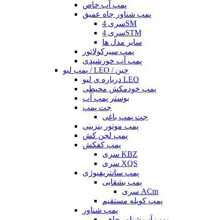
پمپ آب خاص
پمپ شناور چاه عمیق
سری 4SM
سری 4STM
سایر مدل ها
پمپ سیرکولاتور
پمپ آب خورشیدی
پمپ لیو / LEO / چین
درباره ی لیو LEO
پمپ خودمکش محیطی
بوستر پمپ آب
جت پمپ
جت پمپ باغی
پمپ موتور بنزینی
پمپ لجن کش
پمپ کفکش
سری KBZ
سری XQS
پمپ سانتریفیوژی
پمپ بشقابی
سری ACm
پمپ کوپله مستقیم
پمپ شناور
پمپ آب شناور چاهی