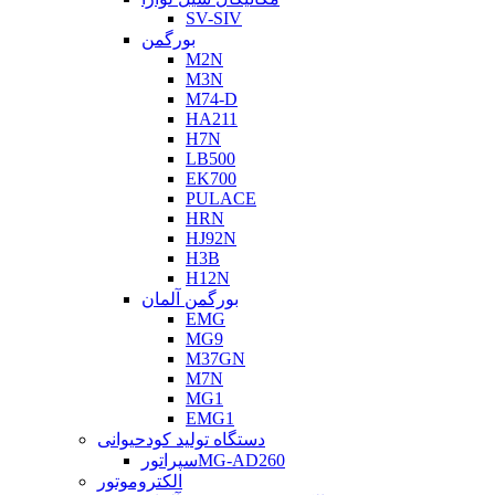
SV-SIV
بورگمن
M2N
M3N
M74-D
HA211
H7N
LB500
EK700
PULACE
HRN
HJ92N
H3B
H12N
بورگمن آلمان
EMG
MG9
M37GN
M7N
MG1
EMG1
دستگاه تولید کودحیوانی
سپراتورMG-AD260
الکتروموتور