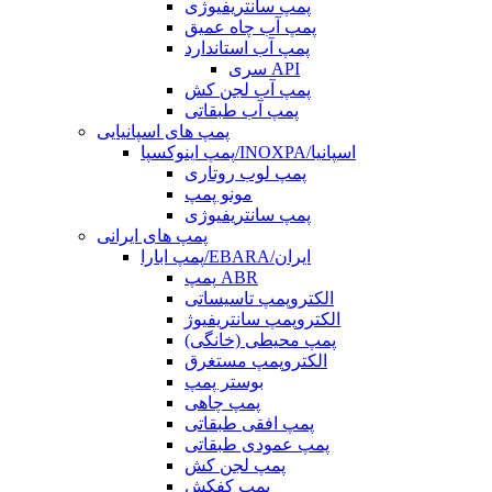
پمپ سانتریفیوژی
پمپ آب چاه عمیق
پمپ آب استاندارد
سری API
پمپ آب لجن کش
پمپ آب طبقاتی
پمپ های اسپانیایی
پمپ اینوکسپا/INOXPA/اسپانیا
پمپ لوب روتاری
مونو پمپ
پمپ سانتریفیوژی
پمپ های ایرانی
پمپ ابارا/EBARA/ایران
پمپ ABR
الکتروپمپ تاسیساتی
الکتروپمپ سانتریفیوژ
پمپ محیطی (خانگی)
الکتروپمپ مستغرق
بوستر پمپ
پمپ چاهی
پمپ افقی طبقاتی
پمپ عمودی طبقاتی
پمپ لجن کش
پمپ کفکش