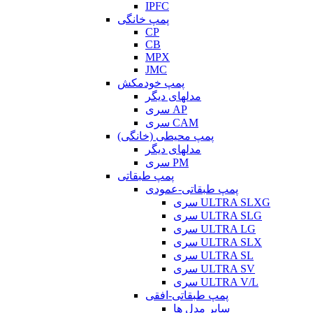
IPFC
پمپ خانگی
CP
CB
MPX
JMC
پمپ خودمکش
مدلهای دیگر
سری AP
سری CAM
پمپ محیطی (خانگی)
مدلهای دیگر
سری PM
پمپ طبقاتی
پمپ طبقاتی-عمودی
سری ULTRA SLXG
سری ULTRA SLG
سری ULTRA LG
سری ULTRA SLX
سری ULTRA SL
سری ULTRA SV
سری ULTRA V/L
پمپ طبقاتی-افقی
سایر مدل ها