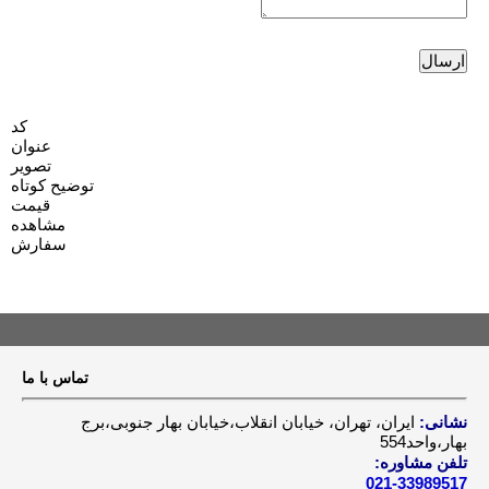
کد
عنوان
تصویر
توضیح کوتاه
قیمت
مشاهده
سفارش
تماس با ما
نشانی:
ایران، تهران، خیابان انقلاب،خیابان بهار جنوبی،برج
بهار،واحد554
تلفن مشاوره:
021-33989517