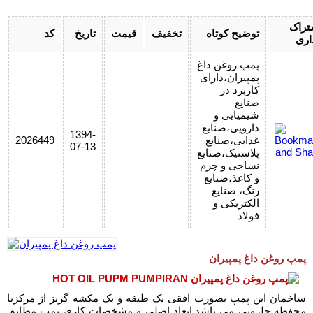
تراک
توضیح کوتاه
تخفیف
قیمت
تاریخ
کد
اری
پمپ روغن داغ
پمپیران،دارای
کاربرد در
صنایع
شیمیایی و
دارویی،صنایع
1394-
غذایی،صنایع
2026449
07-13
پلاستیک،صنایع
نساجی و چرم
و کاغذ،صنایع
رنگ، صنایع
الکتریکی و
فولاد
پمپ روغن داغ پمپیران
ساخمان این پمپ بصورت افقی یک طبقه و یک مکشه گریز از مرکزبا
محفظه حلزونی می باشد.ابعاد اصلی و مشخصات کاری پمپ مطابق