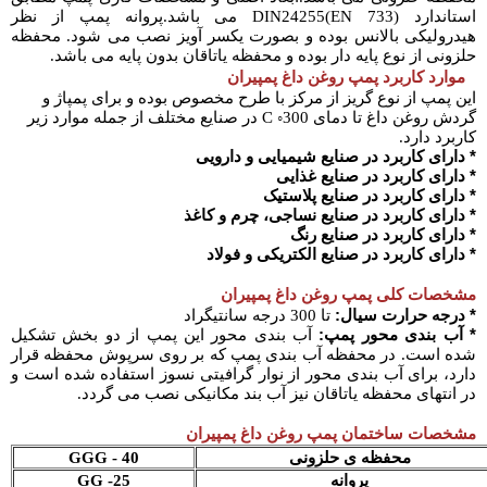
استاندارد (DIN24255(EN 733 می باشد.پروانه پمپ از نظر
هیدرولیکی بالانس بوده و بصورت یکسر آویز نصب می شود. محفظه
حلزونی از نوع پایه دار بوده و محفظه یاتاقان بدون پایه می باشد.
موارد کاربرد پمپ روغن داغ پمپیران
این پمپ از نوع گریز از مرکز با طرح مخصوص بوده و برای پمپاژ و
گردش روغن داغ تا دمای 300◦ C در صنایع مختلف از جمله موارد زیر
کاربرد دارد.
* دارای کاربرد در صنایع شیمیایی و دارویی
* دارای کاربرد در صنایع غذایی
* دارای کاربرد در صنایع پلاستیک
* دارای کاربرد در صنایع نساجی، چرم و کاغذ
* دارای کاربرد در صنایع رنگ
* دارای کاربرد در صنایع الکتریکی و فولاد
مشخصات کلی پمپ روغن داغ پمپیران
* درجه حرارت سیال:
تا 300 درجه سانتیگراد
* آب بندی محور پمپ:
آب بندی محور این پمپ از دو بخش تشکیل
شده است. در محفظه آب بندی پمپ که بر روی سرپوش محفظه قرار
دارد، برای آب بندی محور از نوار گرافیتی نسوز استفاده شده است و
در انتهای محفظه یاتاقان نیز آب بند مکانیکی نصب می گردد.
مشخصات ساختمان پمپ روغن داغ پمپیران
محفظه ی حلزونی
GGG - 40
پروانه
GG -25