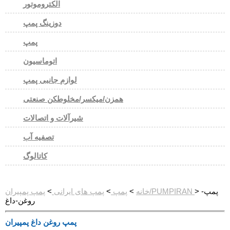
الکتروموتور
دوزینگ پمپ
پمپ
اتوماسیون
لوازم جانبی پمپ
همزن/میکسر/مخلوطکن صنعتی
شیرآلات و اتصالات
تصفیه آب
کاتالوگ
> پمپ-
پمپ پمپیران/PUMPIRAN
خانه
>
پمپ
>
پمپ های ایرانی
>
روغن-داغ
پمپ روغن داغ پمپیران