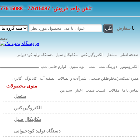
تلفن واحد فروش: 77615087 - 77615088
یا
سفارش
دهید
صفحه اصلی
مشعل
الکتروگیربکس
مکانیکال سیل
دستگاه تولید کودحیوانی
الکتروموتور
دوزینگ پمپ
پمپ
اتوماسیون
لوازم جانبی پمپ
همزن/میکسر/مخلوطکن صنعتی
شیرآلات و اتصالات
تصفیه آب
کاتالوگ
گالری
منوی محصولات
تماس با ما
مقالات
لیست قیمت
اخبار
سبد من
مشعل
الکتروگیربکس
مکانیکال سیل
دستگاه تولید کودحیوانی