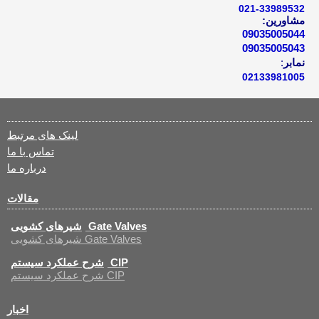
021-33989532
مشاورین:
09035005044
09035005043
نمابر
:
02133981005
لینک های مرتبط
تماس با ما
درباره ما
مقالات
شیرهای کشویی Gate Valves
شیرهای کشویی Gate Valves
شرح عملکرد سیستم CIP
شرح عملکرد سیستم CIP
اخبار