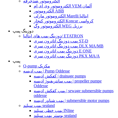
الکتروموتور ضدجرقه
الکتروموتور وی ای ام VEM آلمان
الکتروموتور ABB
الکتروموتور مارلی Marelli ایتالیا
الکتروموتور کنچار Koncar کرواسی
الکتروموتور وگ WEG برزیل
دوزینگ پمپ
دوزینگ پمپ های ایتالیا/ ETATRON
پمپ دوزینگ اتاترون سری ST-D
پمپ دوزینگ اتاترون سری DLX MA/MB
دوزینگ پمپ اتاترون سری E ONE
دوزینگ پمپ اتاترون سری PKX MA/A
پمپ
Q-pump مکزیک
پمپ ادیسه | Pump Oddesse
کفکش ادیسه | drainage pumps
پمپ سانتریفیوژ ادیسه | propeller pumpe
Oddesse
پمپ کفکش ادیسه | sewage submersible pumps
oddesse
پمپ شناور ادیسه | submersible motor pumps
پمپ سیلند sealand
پمپ خطی سیلند INline
بوستر پمپ سیلند sealand