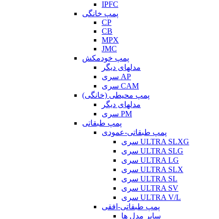
IPFC
پمپ خانگی
CP
CB
MPX
JMC
پمپ خودمکش
مدلهای دیگر
سری AP
سری CAM
پمپ محیطی (خانگی)
مدلهای دیگر
سری PM
پمپ طبقاتی
پمپ طبقاتی-عمودی
سری ULTRA SLXG
سری ULTRA SLG
سری ULTRA LG
سری ULTRA SLX
سری ULTRA SL
سری ULTRA SV
سری ULTRA V/L
پمپ طبقاتی-افقی
سایر مدل ها