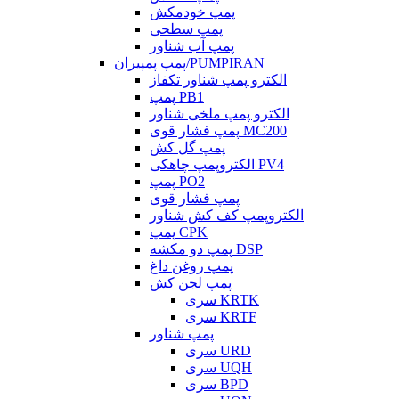
پمپ خودمکش
پمپ سطحی
پمپ آب شناور
پمپ پمپیران/PUMPIRAN
الکترو پمپ شناور تکفاز
پمپ PB1
الکترو پمپ ملخی شناور
پمپ فشار قوی MC200
پمپ گل کش
الکتروپمپ چاهکی PV4
پمپ PO2
پمپ فشار قوی
الکتروپمپ کف کش شناور
پمپ CPK
پمپ دو مکشه DSP
پمپ روغن داغ
پمپ لجن کش
سری KRTK
سری KRTF
پمپ شناور
سری URD
سری UQH
سری BPD