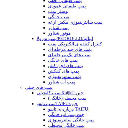
پمپ طبقاتی افقی
پمپ طبقاتی عمودی
بوستر پمپ
پمپ خانگی
پمپ سانتریفیوژی مکش از ته
پمپ شناور
موتور شناور
پمپ پدرولا/PEDROLLO/ایتالیا
کنترل کننده ی الکتریکی پمپ
پمپ های چند مرحله ای
پمپ های تک مرحله ای
پمپ های خانگی
پمپ های لجن کش
پمپ های کفکش
پمپ سانتریفیوژی
پمپ آب شناور
پمپ های چینی
پمپ کایجیلی Kaijieli چین
پمپ محیطی(خانگی)
پمپ تایفو/TAIFU/چین
درباره ی تایفو TAIFU
جت پمپ آب خانگی
پمپ خانگی سانتریفیوژی
پمپ خانگی محیطی