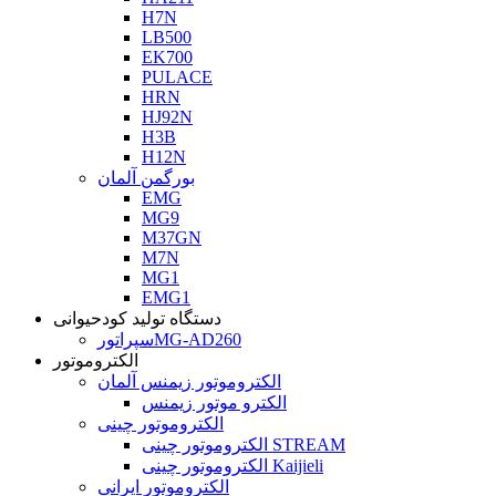
H7N
LB500
EK700
PULACE
HRN
HJ92N
H3B
H12N
بورگمن آلمان
EMG
MG9
M37GN
M7N
MG1
EMG1
دستگاه تولید کودحیوانی
سپراتورMG-AD260
الکتروموتور
الکتروموتور زیمنس آلمان
الکترو موتور زیمنس
الکتروموتور چینی
الکتروموتور چینی STREAM
الکتروموتور چینی Kaijieli
الکتروموتور ایرانی