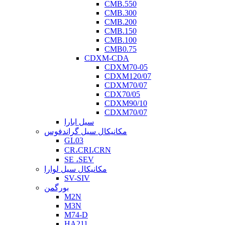
CMB.550
CMB.300
CMB.200
CMB.150
CMB.100
CMB0.75
CDXM-CDA
CDXM70-05
CDXM120/07
CDXM70/07
CDX70/05
CDXM90/10
CDXM70/07
سیل ابارا
مکانیکال سیل گراندفوس
GL03
CR،CRI،CRN
SE ،SEV
مکانیکال سیل لوارا
SV-SIV
بورگمن
M2N
M3N
M74-D
HA211