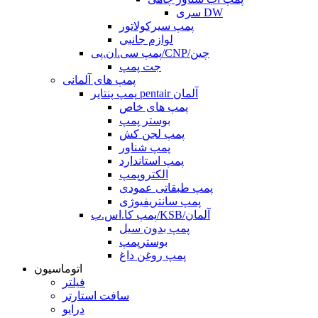
سری DW
پمپ سیرکولاتور
لوازم جانبی
پمپ سی.ان.پی/CNP/چین
جت پمپ
پمپ های آلمانی
پمپ پنتایر pentair آلمان
پمپ های خاص
بوستر پمپ
پمپ لجن کش
پمپ شناور
پمپ استاندارد
الکتروپمپ
پمپ طبقاتی عمودی
پمپ سانتریفیوژی
پمپ کا.اس.ب/KSB/آلمان
پمپ بدون سیل
بوسترپمپ
پمپ روغن داغ
اتوماسیون
فیلتر
سافت استارتر
درایو