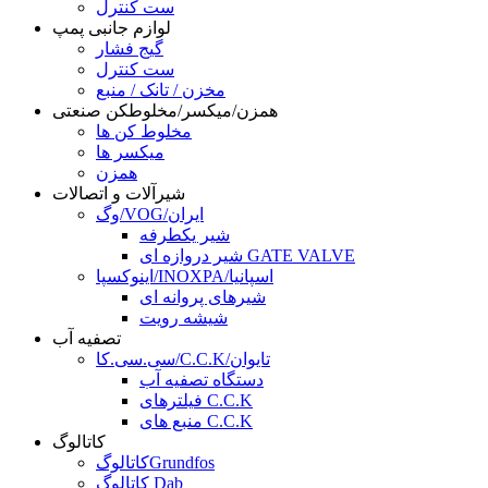
ست کنترل
لوازم جانبی پمپ
گیج فشار
ست کنترل
مخزن / تانک / منبع
همزن/میکسر/مخلوطکن صنعتی
مخلوط کن ها
میکسر ها
همزن
شیرآلات و اتصالات
وگ/VOG/ایران
شیر یکطرفه
شیر دروازه ای GATE VALVE
اینوکسپا/INOXPA/اسپانیا
شیرهای پروانه ای
شیشه رویت
تصفیه آب
سی.سی.کا/C.C.K/تایوان
دستگاه تصفیه آب
فیلترهای C.C.K
منبع های C.C.K
کاتالوگ
کاتالوگGrundfos
کاتالوگ Dab