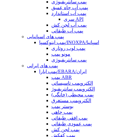
پمپ سانتریفیوژی
پمپ آب چاه عمیق
پمپ آب استاندارد
سری API
پمپ آب لجن کش
پمپ آب طبقاتی
پمپ های اسپانیایی
پمپ اینوکسپا/INOXPA/اسپانیا
پمپ لوب روتاری
مونو پمپ
پمپ سانتریفیوژی
پمپ های ایرانی
پمپ ابارا/EBARA/ایران
پمپ ABR
الکتروپمپ تاسیساتی
الکتروپمپ سانتریفیوژ
پمپ محیطی (خانگی)
الکتروپمپ مستغرق
بوستر پمپ
پمپ چاهی
پمپ افقی طبقاتی
پمپ عمودی طبقاتی
پمپ لجن کش
پمپ کفکش