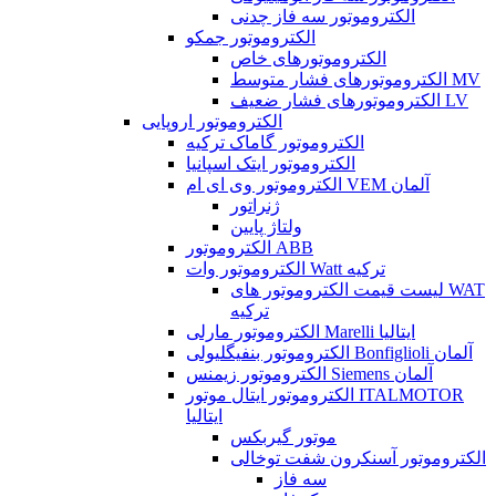
الکتروموتور سه فاز چدنی
الکتروموتور جمکو
الکتروموتورهای خاص
الکتروموتورهای فشار متوسط MV
الکتروموتورهای فشار ضعیف LV
الکتروموتور اروپایی
الکتروموتور گاماک ترکیه
الکتروموتور ایتک اسپانیا
الکتروموتور وی ای ام VEM آلمان
ژنراتور
ولتاژ پایین
الکتروموتور ABB
الکتروموتور وات Watt ترکیه
لیست قیمت الکتروموتور های WAT
ترکیه
الکتروموتور مارلی Marelli ایتالیا
الکتروموتور بنفیگلیولی Bonfiglioli آلمان
الکتروموتور زیمنس Siemens آلمان
الکتروموتور ایتال موتور ITALMOTOR
ایتالیا
موتور گیربکس
الکتروموتور آسنکرون شفت توخالی
سه فاز