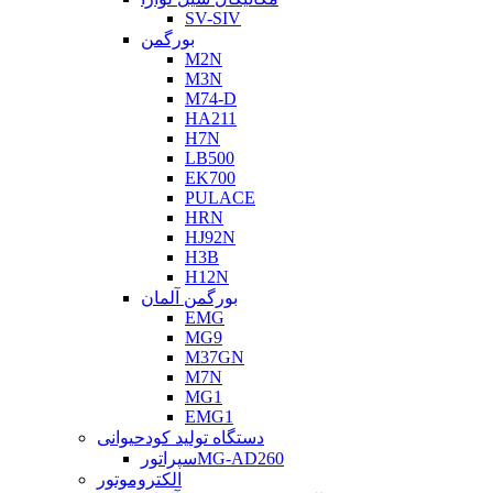
SV-SIV
بورگمن
M2N
M3N
M74-D
HA211
H7N
LB500
EK700
PULACE
HRN
HJ92N
H3B
H12N
بورگمن آلمان
EMG
MG9
M37GN
M7N
MG1
EMG1
دستگاه تولید کودحیوانی
سپراتورMG-AD260
الکتروموتور