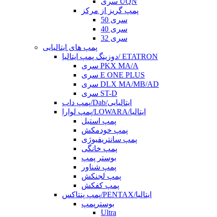
سری UQN
پمپ گریز از مرکز
سری 50
سری 40
سری 32
پمپ های ایتالیایی
دوزینگ پمپ ایتالیا/ ETATRON
سری PKX MA/A
سری E ONE PLUS
سری DLX MA/MB/AD
سری ST-D
پمپ داب/Dab/ایتالیایی
پمپ لوارا/LOWARA/ایتالیا
پمپ استیل
پمپ خودمکش
پمپ سانتریفیوژی
پمپ خانگی
بوستر پمپ
پمپ شناور
پمپ لجنکش
پمپ کفکش
پمپ پنتاکس/PENTAX/ایتالیا
بوسترپمپ
Ultra