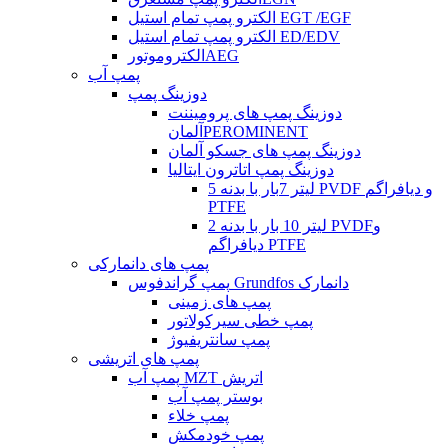
الکترو پمپ تمام استیل EGT /EGF
الکترو پمپ تمام استیل ED/EDV
الکتروموتورAEG
پمپ آب
دوزینگ پمپ
دوزینگ پمپ های پرومیننت
آلمانPEROMINENT
دوزینگ پمپ های جسکو آلمان
دوزینگ پمپ اتاترون ایتالیا
5 لیتر 7بار با بدنه PVDF و دیافراگم
PTFE
2 لیتر 10 بار با بدنه PVDFو
دیافراگم PTFE
پمپ های دانمارکی
پمپ گراندفوس Grundfos دانمارک
پمپ های زمینی
پمپ خطی سیرکولاتور
پمپ سانتریفیوژ
پمپ های اتریشی
پمپ آب MZT اتریش
بوستر پمپ آب
پمپ خلاء
پمپ خودمکش