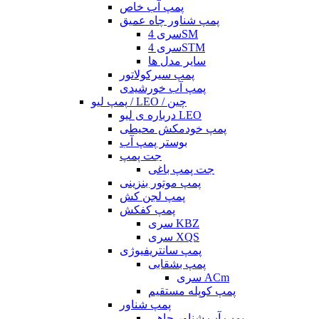
پمپ آب خاص
پمپ شناور چاه عمیق
سری 4SM
سری 4STM
سایر مدل ها
پمپ سیرکولاتور
پمپ آب خورشیدی
پمپ لیو / LEO / چین
درباره ی لیو LEO
پمپ خودمکش محیطی
بوستر پمپ آب
جت پمپ
جت پمپ باغی
پمپ موتور بنزینی
پمپ لجن کش
پمپ کفکش
سری KBZ
سری XQS
پمپ سانتریفیوژی
پمپ بشقابی
سری ACm
پمپ کوپله مستقیم
پمپ شناور
پمپ آب شناور چاهی