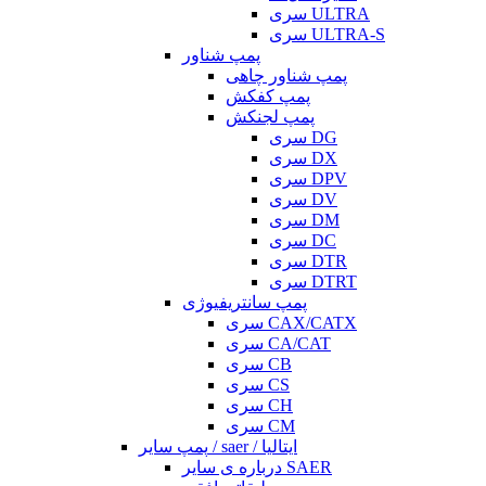
سری ULTRA
سری ULTRA-S
پمپ شناور
پمپ شناور چاهی
پمپ کفکش
پمپ لجنکش
سری DG
سری DX
سری DPV
سری DV
سری DM
سری DC
سری DTR
سری DTRT
پمپ سانتریفیوژی
سری CAX/CATX
سری CA/CAT
سری CB
سری CS
سری CH
سری CM
پمپ سایر / saer / ایتالیا
درباره ی سایر SAER