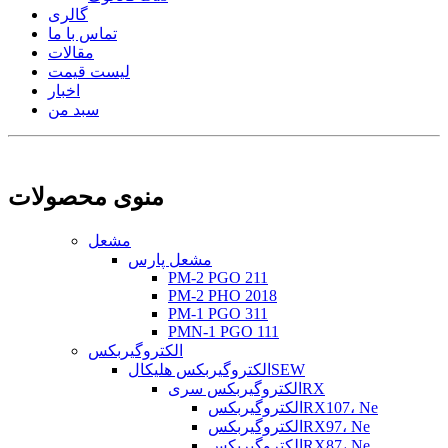
گالری
تماس با ما
مقالات
لیست قیمت
اخبار
سبد من
منوی محصولات
مشعل
مشعل پارس
PM-2 PGO 211
PM-2 PHO 2018
PM-1 PGO 311
PMN-1 PGO 111
الکتروگیربکس
الکتروگیربکس هلیکالSEW
الکتروگیربکس سریRX
الکتروگیربکسRX107، Ne
الکتروگیربکسRX97، Ne
الکتروگیربکسRX87، Ne