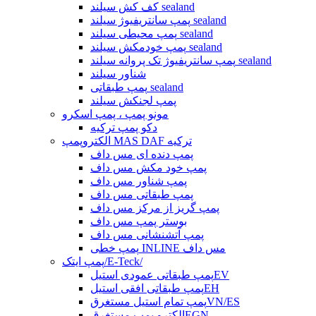
کف کش سیلند sealand
پمپ سانتریفیوژ سیلند sealand
پمپ محیطی سیلند sealand
پمپ خودمکش سیلند sealand
پمپ سانتریفیوژ تک پروانه سیلند sealand
شناور سیلند
پمپ طبقاتی sealand
پمپ لجنکش سیلند
مونو پمپ ، پمپ اسکرو
دکو پمپ ترکیه
الکتروپمپ MAS DAF ترکیه
پمپ دنده ای مس داف
پمپ خود مکش مس داف
پمپ شناور مس داف
پمپ طبقاتی مس داف
پمپ گریز از مرکز مس داف
بوستر پمپ مس داف
پمپ آتشنشانی مس داف
پمپ خطی INLINE مس داف
پمپ ایتک/E-Teck/
پمپ طبقاتی عمودی استیلEV
پمپ طبقاتی افقی استیلEH
پمپ تمام استیل مستغرقVN/ES
الکترو پمپ مستغرقEGN