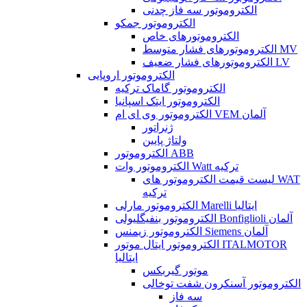
الکتروموتور سه فاز چدنی
الکتروموتور جمکو
الکتروموتورهای خاص
الکتروموتورهای فشار متوسط MV
الکتروموتورهای فشار ضعیف LV
الکتروموتور اروپایی
الکتروموتور گاماک ترکیه
الکتروموتور ایتک اسپانیا
الکتروموتور وی ای ام VEM آلمان
ژنراتور
ولتاژ پایین
الکتروموتور ABB
الکتروموتور وات Watt ترکیه
لیست قیمت الکتروموتور های WAT
ترکیه
الکتروموتور مارلی Marelli ایتالیا
الکتروموتور بنفیگلیولی Bonfiglioli آلمان
الکتروموتور زیمنس Siemens آلمان
الکتروموتور ایتال موتور ITALMOTOR
ایتالیا
موتور گیربکس
الکتروموتور آسنکرون شفت توخالی
سه فاز