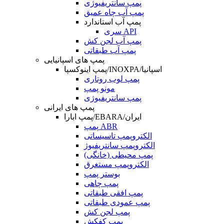
پمپ سانتریفیوژی
پمپ آب چاه عمیق
پمپ آب استاندارد
سری API
پمپ آب لجن کش
پمپ آب طبقاتی
پمپ های اسپانیایی
پمپ اینوکسپا/INOXPA/اسپانیا
پمپ لوب روتاری
مونو پمپ
پمپ سانتریفیوژی
پمپ های ایرانی
پمپ ابارا/EBARA/ایران
پمپ ABR
الکتروپمپ تاسیساتی
الکتروپمپ سانتریفیوژ
پمپ محیطی (خانگی)
الکتروپمپ مستغرق
بوستر پمپ
پمپ چاهی
پمپ افقی طبقاتی
پمپ عمودی طبقاتی
پمپ لجن کش
پمپ کفکش