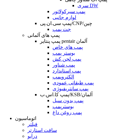
سری DW
پمپ سیرکولاتور
لوازم جانبی
پمپ سی.ان.پی/CNP/چین
جت پمپ
پمپ های آلمانی
پمپ پنتایر pentair آلمان
پمپ های خاص
بوستر پمپ
پمپ لجن کش
پمپ شناور
پمپ استاندارد
الکتروپمپ
پمپ طبقاتی عمودی
پمپ سانتریفیوژی
پمپ کا.اس.ب/KSB/آلمان
پمپ بدون سیل
بوسترپمپ
پمپ روغن داغ
اتوماسیون
فیلتر
سافت استارتر
درایو