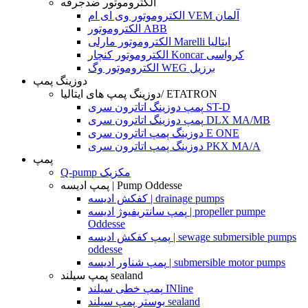
الکتروموتور ضدجرقه
الکتروموتور وی ای ام VEM آلمان
الکتروموتور ABB
الکتروموتور مارلی Marelli ایتالیا
الکتروموتور کنچار Koncar کرواسی
الکتروموتور وگ WEG برزیل
دوزینگ پمپ
دوزینگ پمپ های ایتالیا/ ETATRON
پمپ دوزینگ اتاترون سری ST-D
پمپ دوزینگ اتاترون سری DLX MA/MB
دوزینگ پمپ اتاترون سری E ONE
دوزینگ پمپ اتاترون سری PKX MA/A
پمپ
Q-pump مکزیک
پمپ ادیسه | Pump Oddesse
کفکش ادیسه | drainage pumps
پمپ سانتریفیوژ ادیسه | propeller pumpe
Oddesse
پمپ کفکش ادیسه | sewage submersible pumps
oddesse
پمپ شناور ادیسه | submersible motor pumps
پمپ سیلند sealand
پمپ خطی سیلند INline
بوستر پمپ سیلند sealand