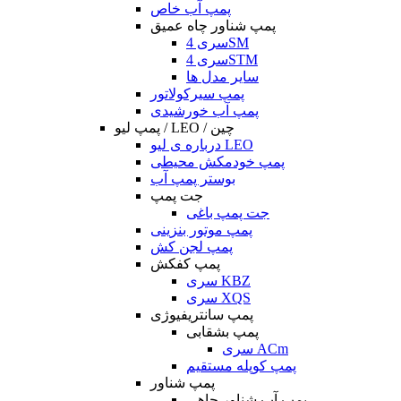
پمپ آب خاص
پمپ شناور چاه عمیق
سری 4SM
سری 4STM
سایر مدل ها
پمپ سیرکولاتور
پمپ آب خورشیدی
پمپ لیو / LEO / چین
درباره ی لیو LEO
پمپ خودمکش محیطی
بوستر پمپ آب
جت پمپ
جت پمپ باغی
پمپ موتور بنزینی
پمپ لجن کش
پمپ کفکش
سری KBZ
سری XQS
پمپ سانتریفیوژی
پمپ بشقابی
سری ACm
پمپ کوپله مستقیم
پمپ شناور
پمپ آب شناور چاهی