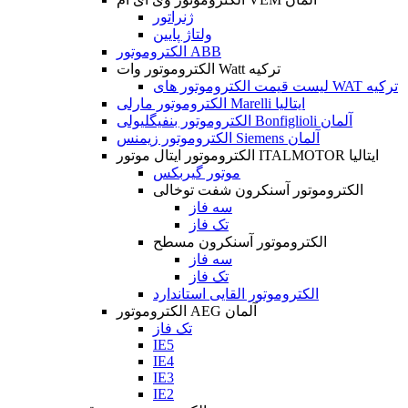
ژنراتور
ولتاژ پایین
الکتروموتور ABB
الکتروموتور وات Watt ترکیه
لیست قیمت الکتروموتور های WAT ترکیه
الکتروموتور مارلی Marelli ایتالیا
الکتروموتور بنفیگلیولی Bonfiglioli آلمان
الکتروموتور زیمنس Siemens آلمان
الکتروموتور ایتال موتور ITALMOTOR ایتالیا
موتور گیربکس
الکتروموتور آسنکرون شفت توخالی
سه فاز
تک فاز
الکتروموتور آسنکرون مسطح
سه فاز
تک فاز
الکتروموتور القایی استاندارد
الکتروموتور AEG آلمان
تک فاز
IE5
IE4
IE3
IE2