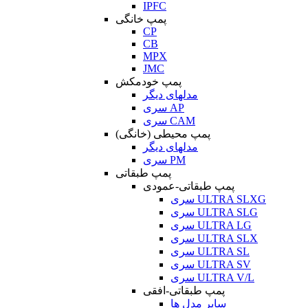
IPFC
پمپ خانگی
CP
CB
MPX
JMC
پمپ خودمکش
مدلهای دیگر
سری AP
سری CAM
پمپ محیطی (خانگی)
مدلهای دیگر
سری PM
پمپ طبقاتی
پمپ طبقاتی-عمودی
سری ULTRA SLXG
سری ULTRA SLG
سری ULTRA LG
سری ULTRA SLX
سری ULTRA SL
سری ULTRA SV
سری ULTRA V/L
پمپ طبقاتی-افقی
سایر مدل ها