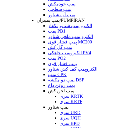
پمپ خودمکش
پمپ سطحی
پمپ آب شناور
پمپ پمپیران/PUMPIRAN
الکترو پمپ شناور تکفاز
پمپ PB1
الکترو پمپ ملخی شناور
پمپ فشار قوی MC200
پمپ گل کش
الکتروپمپ چاهکی PV4
پمپ PO2
پمپ فشار قوی
الکتروپمپ کف کش شناور
پمپ CPK
پمپ دو مکشه DSP
پمپ روغن داغ
پمپ لجن کش
سری KRTK
سری KRTF
پمپ شناور
سری URD
سری UQH
سری BPD