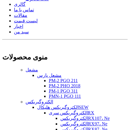
گالری
تماس با ما
مقالات
لیست قیمت
اخبار
سبد من
منوی محصولات
مشعل
مشعل پارس
PM-2 PGO 211
PM-2 PHO 2018
PM-1 PGO 311
PMN-1 PGO 111
الکتروگیربکس
الکتروگیربکس هلیکالSEW
الکتروگیربکس سریRX
الکتروگیربکسRX107، Ne
الکتروگیربکسRX97، Ne
الکتروگیربکسRX87، Ne