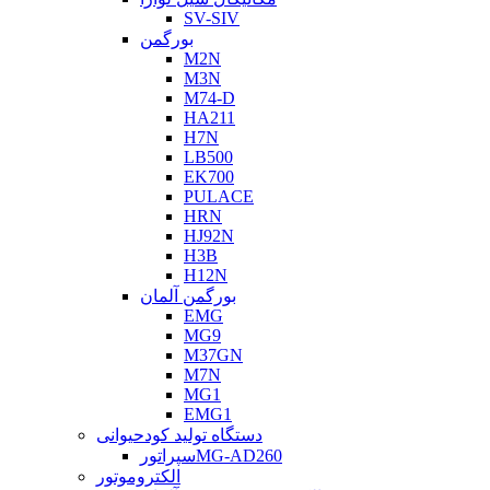
SV-SIV
بورگمن
M2N
M3N
M74-D
HA211
H7N
LB500
EK700
PULACE
HRN
HJ92N
H3B
H12N
بورگمن آلمان
EMG
MG9
M37GN
M7N
MG1
EMG1
دستگاه تولید کودحیوانی
سپراتورMG-AD260
الکتروموتور