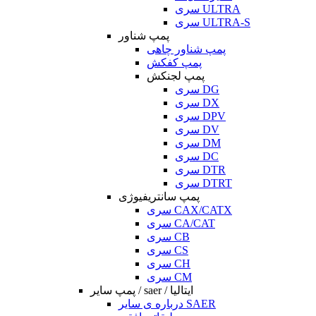
سری ULTRA
سری ULTRA-S
پمپ شناور
پمپ شناور چاهی
پمپ کفکش
پمپ لجنکش
سری DG
سری DX
سری DPV
سری DV
سری DM
سری DC
سری DTR
سری DTRT
پمپ سانتریفیوژی
سری CAX/CATX
سری CA/CAT
سری CB
سری CS
سری CH
سری CM
پمپ سایر / saer / ایتالیا
درباره ی سایر SAER