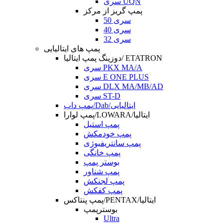
سری UQN
پمپ گریز از مرکز
سری 50
سری 40
سری 32
پمپ های ایتالیایی
دوزینگ پمپ ایتالیا/ ETATRON
سری PKX MA/A
سری E ONE PLUS
سری DLX MA/MB/AD
سری ST-D
پمپ داب/Dab/ایتالیایی
پمپ لوارا/LOWARA/ایتالیا
پمپ استیل
پمپ خودمکش
پمپ سانتریفیوژی
پمپ خانگی
بوستر پمپ
پمپ شناور
پمپ لجنکش
پمپ کفکش
پمپ پنتاکس/PENTAX/ایتالیا
بوسترپمپ
Ultra