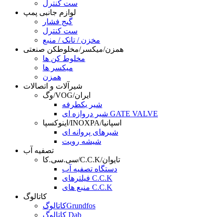
ست کنترل
لوازم جانبی پمپ
گیج فشار
ست کنترل
مخزن / تانک / منبع
همزن/میکسر/مخلوطکن صنعتی
مخلوط کن ها
میکسر ها
همزن
شیرآلات و اتصالات
وگ/VOG/ایران
شیر یکطرفه
شیر دروازه ای GATE VALVE
اینوکسپا/INOXPA/اسپانیا
شیرهای پروانه ای
شیشه رویت
تصفیه آب
سی.سی.کا/C.C.K/تایوان
دستگاه تصفیه آب
فیلترهای C.C.K
منبع های C.C.K
کاتالوگ
کاتالوگGrundfos
کاتالوگ Dab