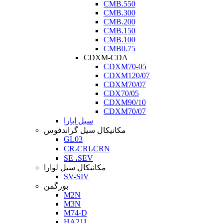
CMB.550
CMB.300
CMB.200
CMB.150
CMB.100
CMB0.75
CDXM-CDA
CDXM70-05
CDXM120/07
CDXM70/07
CDX70/05
CDXM90/10
CDXM70/07
سیل ابارا
مکانیکال سیل گراندفوس
GL03
CR،CRI،CRN
SE ،SEV
مکانیکال سیل لوارا
SV-SIV
بورگمن
M2N
M3N
M74-D
HA211