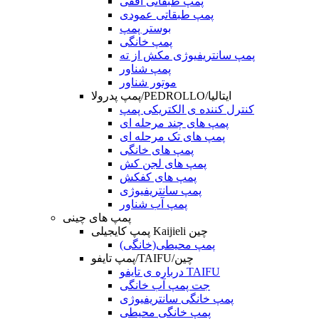
پمپ طبقاتی افقی
پمپ طبقاتی عمودی
بوستر پمپ
پمپ خانگی
پمپ سانتریفیوژی مکش از ته
پمپ شناور
موتور شناور
پمپ پدرولا/PEDROLLO/ایتالیا
کنترل کننده ی الکتریکی پمپ
پمپ های چند مرحله ای
پمپ های تک مرحله ای
پمپ های خانگی
پمپ های لجن کش
پمپ های کفکش
پمپ سانتریفیوژی
پمپ آب شناور
پمپ های چینی
پمپ کایجیلی Kaijieli چین
پمپ محیطی(خانگی)
پمپ تایفو/TAIFU/چین
درباره ی تایفو TAIFU
جت پمپ آب خانگی
پمپ خانگی سانتریفیوژی
پمپ خانگی محیطی