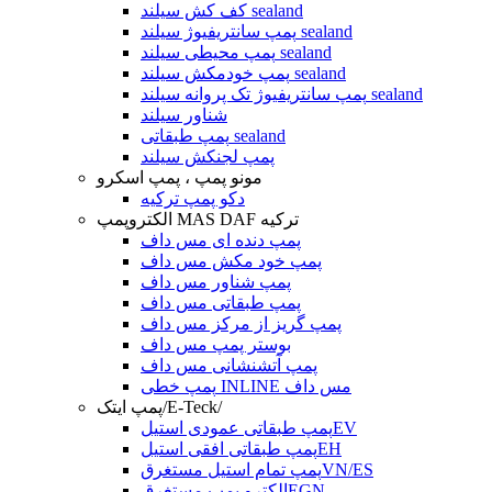
کف کش سیلند sealand
پمپ سانتریفیوژ سیلند sealand
پمپ محیطی سیلند sealand
پمپ خودمکش سیلند sealand
پمپ سانتریفیوژ تک پروانه سیلند sealand
شناور سیلند
پمپ طبقاتی sealand
پمپ لجنکش سیلند
مونو پمپ ، پمپ اسکرو
دکو پمپ ترکیه
الکتروپمپ MAS DAF ترکیه
پمپ دنده ای مس داف
پمپ خود مکش مس داف
پمپ شناور مس داف
پمپ طبقاتی مس داف
پمپ گریز از مرکز مس داف
بوستر پمپ مس داف
پمپ آتشنشانی مس داف
پمپ خطی INLINE مس داف
پمپ ایتک/E-Teck/
پمپ طبقاتی عمودی استیلEV
پمپ طبقاتی افقی استیلEH
پمپ تمام استیل مستغرقVN/ES
الکترو پمپ مستغرقEGN