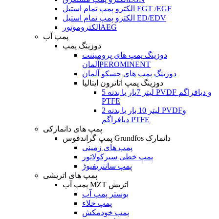
الکترو پمپ تمام استیل EGT /EGF
الکترو پمپ تمام استیل ED/EDV
الکتروموتورAEG
پمپ آب
دوزینگ پمپ
دوزینگ پمپ های پرومیننت
آلمانPEROMINENT
دوزینگ پمپ های جسکو آلمان
دوزینگ پمپ اتاترون ایتالیا
5 لیتر 7بار با بدنه PVDF و دیافراگم
PTFE
2 لیتر 10 بار با بدنه PVDFو
دیافراگم PTFE
پمپ های دانمارکی
پمپ گراندفوس Grundfos دانمارک
پمپ های زمینی
پمپ خطی سیرکولاتور
پمپ سانتریفیوژ
پمپ های اتریشی
پمپ آب MZT اتریش
بوستر پمپ آب
پمپ خلاء
پمپ خودمکش