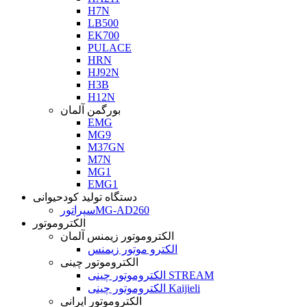
H7N
LB500
EK700
PULACE
HRN
HJ92N
H3B
H12N
بورگمن آلمان
EMG
MG9
M37GN
M7N
MG1
EMG1
دستگاه تولید کودحیوانی
سپراتورMG-AD260
الکتروموتور
الکتروموتور زیمنس آلمان
الکترو موتور زیمنس
الکتروموتور چینی
الکتروموتور چینی STREAM
الکتروموتور چینی Kaijieli
الکتروموتور ایرانی